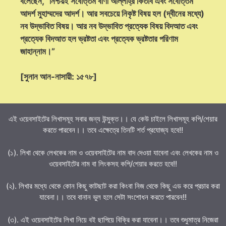
বলেছেন, “নিশ্চয়ই সর্বোত্তম বাণী আল্লাহ্‌র কিতাব এবং সর্বোত্তম
আদর্শ মুহাম্মদের আদর্শ। আর সবচেয়ে নিকৃষ্ট বিষয় হল (দ্বীনের মধ্যে)
নব উদ্ভাবিত বিষয়। আর নব উদ্ভাবিত প্রত্যেক বিষয় বিদআত এবং
প্রত্যেক বিদআত হল ভ্রষ্টতা এবং প্রত্যেক ভ্রষ্টতার পরিণাম
জাহান্নাম।”
[সুনান আন-নাসায়ী: ১৫৭৮]
এই ওয়েবসাইটের লিখাসমূহ সবার জন্য উন্মুক্ত।। যে কেউ চাইলে লিখাসমূহ কপি/শেয়ার
করতে পারবেন।। তবে এক্ষেত্রে তিনটি শর্ত প্রযোজ্য হবে!!
(১). লিখা থেকে লেখকের নাম ও ওয়েবসাইটের নাম বাদ দেওয়া যাবেনা এবং লেখকের নাম ও
ওয়েবসাইটের নাম বা লিংকসহ কপি/শেয়ার করতে হবে!!
(২). লিখার মধ্যে থেকে কোন কিছু কাটছাট করা কিংবা নিজ থেকে কিছু এড করে প্রচার করা
যাবেনা।। তবে বানান ভুল হলে সেটা সংশোধন করতে পারবেন!!
(৩). এই ওয়েবসাইটের লিখা নিয়ে বই ছাপিয়ে বিক্রি করা যাবেনা।। তবে শুধুমাত্র নিজেরা