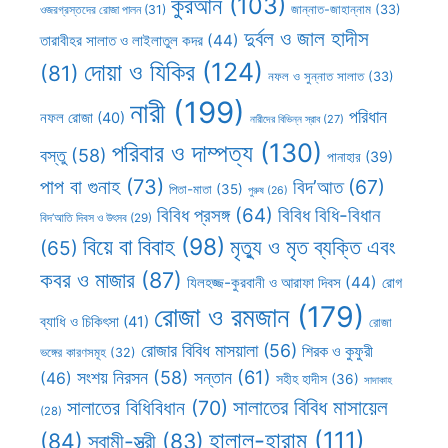
কুরআন
(103)
ওজরগ্রস্তদের রোজা পালন
(31)
জান্নাত-জাহান্নাম
(33)
দুর্বল ও জাল হাদীস
তারাবীহর সালাত ও লাইলাতুল কদর
(44)
দোয়া ও যিকির
(124)
(81)
নফল ও সুন্নাত সালাত
(33)
নারী
(199)
পরিধান
নফল রোজা
(40)
নারীদের বিভিন্ন স্রাব
(27)
পরিবার ও দাম্পত্য
(130)
বস্তু
(58)
পানাহার
(39)
পাপ বা গুনাহ
(73)
বিদ’আত
(67)
পিতা-মাতা
(35)
পুরুষ
(26)
বিবিধ প্রসঙ্গ
(64)
বিবিধ বিধি-বিধান
বিদ’আতি দিবস ও উৎসব
(29)
বিয়ে বা বিবাহ
(98)
মৃত্যু ও মৃত ব্যক্তি এবং
(65)
কবর ও মাজার
(87)
যিলহজ্জ-কুরবানী ও আরাফা দিবস
(44)
রোগ
রোজা ও রমজান
(179)
ব্যাধি ও চিকিৎসা
(41)
রোজা
রোজার বিবিধ মাসয়ালা
(56)
শিরক ও কুফুরী
ভঙ্গের কারণসমূহ
(32)
সন্তান
(61)
সংশয় নিরসন
(58)
(46)
সহীহ হাদীস
(36)
সাদাকাহ
সালাতের বিবিধ মাসায়েল
সালাতের বিধিবিধান
(70)
(28)
হালাল-হারাম
(111)
(84)
স্বামী-স্ত্রী
(83)