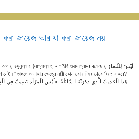
 যা করা জায়েজ আর যা করা জায়েজ নয়
সুলুল্লাহ (সাল্লাল্লাহু আলাইহি ওয়াসাল্লাম) বলেছেন, لَيْسَ لِلنِّسَاءِ