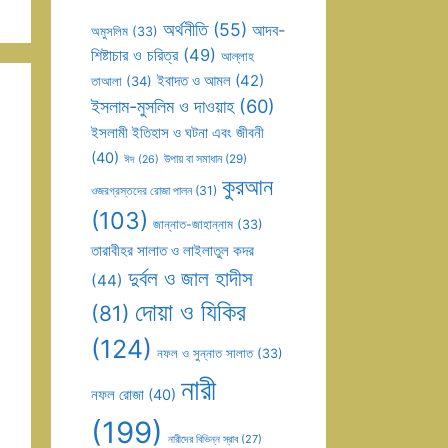
অর্থনীতি
(55)
আদব-
অমুসলিম
(33)
শিষ্টাচার ও চরিত্র
(49)
আল্লাহ
ইবাদত ও আমল
(42)
তাআলা
(34)
ইসলাম-মুসলিম ও দাওয়াহ
(60)
ইসলামী ইতিহাস ও ঘটনা এবং জীবনী
(40)
উপায় বা সমাধান
(29)
ঈদ
(26)
কুরআন
ওজরগ্রস্তদের রোজা পালন
(31)
(103)
জান্নাত-জাহান্নাম
(33)
তারাবীহর সালাত ও লাইলাতুল কদর
দুর্বল ও জাল হাদীস
(44)
দোয়া ও যিকির
(81)
(124)
নফল ও সুন্নাত সালাত
(33)
নারী
নফল রোজা
(40)
(199)
নারীদের বিভিন্ন স্রাব
(27)