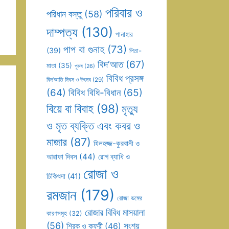
পরিবার ও
পরিধান বস্তু
(58)
দাম্পত্য
(130)
পানাহার
পাপ বা গুনাহ
(73)
(39)
পিতা-
বিদ’আত
(67)
মাতা
(35)
পুরুষ
(26)
বিবিধ প্রসঙ্গ
বিদ’আতি দিবস ও উৎসব
(29)
(64)
বিবিধ বিধি-বিধান
(65)
বিয়ে বা বিবাহ
(98)
মৃত্যু
ও মৃত ব্যক্তি এবং কবর ও
মাজার
(87)
যিলহজ্জ-কুরবানী ও
আরাফা দিবস
(44)
রোগ ব্যাধি ও
রোজা ও
চিকিৎসা
(41)
রমজান
(179)
রোজা ভঙ্গের
রোজার বিবিধ মাসয়ালা
কারণসমূহ
(32)
(56)
সংশয়
শিরক ও কুফুরী
(46)