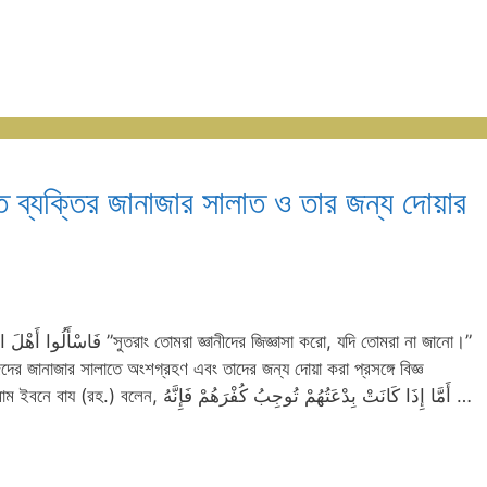
 ব্যক্তির জানাজার সালাত ও তার জন্য দোয়ার
র জানাজার সালাতে অংশগ্রহণ এবং তাদের জন্য দোয়া করা প্রসঙ্গে বিজ্ঞ
আলেমদের কতিপয় ফতওয়া উপস্থাপন করা হল: ১. ​ইমাম ইবনে বায (রহ.) বলেন, ​أَمَّا إِذَا كَانَتْ بِدْعَتُهُمْ تُوجِبُ كُفْرَهُمْ فَإِنَّهُ …