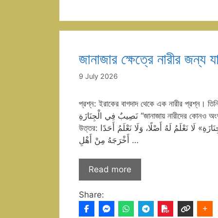
জানাজার ক্ষেত্রে নারীর জন্য
9 July 2026
প্রশ্ন: ইরাকের বাগদাদ থেকে এক নারীর প্রশ্ন। তিনি বলেন, র
نَصِيبٌ فِي الْجِنَازَةِ “জানাজায় নারীদের কোনও অংশ নেই।” তাহলে জানাজার ক্ষেত্রে নারী কোন কোন বিষয় থেকে বিরত থাকবে?
উত্তর: هَذَا الْحَدِيثُ الَّذِي ذَكَرَتْهُ السَّائِلَةُ: «لَيْسَ لِلْمَرْأَةِ نَصِيبٌ فِي الْجِنَازَةِ» لَا نَعْلَمُ لَهُ أَصْلًا، وَلَا نَعْلَمُ أَحَدًا
أَخْرَجَهُ مِنْ أَهْلِ …
Read more
Share: