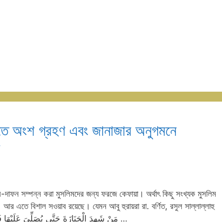
াতে অংশ গ্রহণ এবং জানাজার অনুগমনে
-দাফন সম্পন্ন করা মুসলিমদের জন্য ফরজে কেফায়া। অর্থাৎ কিছু সংখ্যক মুসলিম
 আর এতে বিশাল সওয়াব রয়েছে। যেমন আবু হুরায়রা রা. বর্ণিত, রসুল সাল্লাল্লাহু
আলাইহি ওয়া সাল্লাম বলেন, « مَنْ شَهِدَ الْجَنَازَةَ حَتَّى يُصَلِّىَ عَلَيْهَا فَلَهُ قِيرَاطٌ ، وَمَنْ …