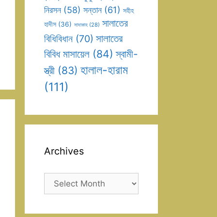
সন্তান
(61)
নিরসন
(58)
সহীহ
সালাতের
হাদীস
(36)
সাদাকাহ
(28)
সালাতের
বিধিবিধান
(70)
বিবিধ মাসায়েল
(84)
স্বামী-
হালাল-হারাম
স্ত্রী
(83)
(111)
Archives
Archives