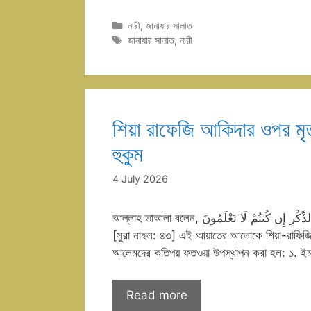
Categories
নারী
,
জানাযার সালাত
Tags
জানাযার সালাত
,
নারী
শিয়া রাফেজি আকিদার ওপর মৃত
হুকুম
4 July 2026
আল্লাহ তাআলা বলেন, فَاسْأَلُوا أَهْلَ الذِّكْرِ إِن كُنتُمْ لَا تَعْلَمُونَ ​”সুতরাং তোমরা জ্ঞানীদের জিজ্ঞাসা করো, যদি তোমরা না জানো।”
[সুরা নাহল: ৪৩] এই আয়াতের আলোকে শিয়া-রাফিজিদে
Read more