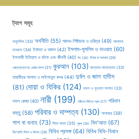
ট্যাগ সমূহ
অর্থনীতি
(55)
আদব-শিষ্টাচার ও চরিত্র
(49)
আল্লাহ
অমুসলিম
(33)
ইসলাম-মুসলিম ও দাওয়াহ
(60)
ইবাদত ও আমল
(42)
তাআলা
(34)
ইসলামী ইতিহাস ও ঘটনা এবং জীবনী
(40)
উপায় বা সমাধান
(29)
ঈদ
(26)
কুরআন
(103)
ওজরগ্রস্তদের রোজা পালন
(31)
জান্নাত-জাহান্নাম
(33)
দুর্বল ও জাল হাদীস
তারাবীহর সালাত ও লাইলাতুল কদর
(44)
দোয়া ও যিকির
(124)
(81)
নফল ও সুন্নাত সালাত
(33)
নারী
(199)
পরিধান
নফল রোজা
(40)
নারীদের বিভিন্ন স্রাব
(27)
পরিবার ও দাম্পত্য
(130)
বস্তু
(58)
পানাহার
(39)
পাপ বা গুনাহ
(73)
বিদ’আত
(67)
পিতা-মাতা
(35)
পুরুষ
(26)
বিবিধ প্রসঙ্গ
(64)
বিবিধ বিধি-বিধান
বিদ’আতি দিবস ও উৎসব
(29)