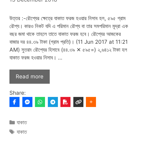
উত্তর :-রৌপ্যের ক্ষেত্রে যাকাত ফরজ হওয়ার নিসাব হল, ৫৯৫ গ্রাম
রৌপ্য। কারও নিকট যদি এ পরিমান রৌপ্য বা তার সমপরিমান মূদ্রা এক
বছর জমা থাকে তাহলে তাতে যাকাত ফরজ হবে। রৌপ্যের আজকের
বাজার দর ৪৪.৩৯ টাকা (গ্রাম প্রতি)। (11 Jun 2017 at 11:21
AM) সুতরাং রৌপ্যের হিসাবে (৪৪.৩৯ ✕ ৫৯৫=) ২,৬৪১২ টাকা হল
যাকাত ফরজ হওয়ার নিসাব। …
Read more
Share:
Categories
যাকাত
Tags
যাকাত