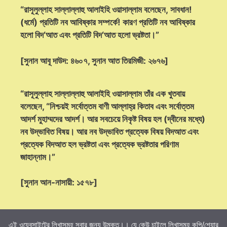
“রাসূলুল্লাহ সাল্লাল্লাহু আলাইহি ওয়াসাল্লাম বলেছেন, সাবধান!
(ধর্মে) প্রতিটি নব আবিষ্কার সম্পর্কে! কারণ প্রতিটি নব আবিষ্কার
হলো বিদ‘আত এবং প্রতিটি বিদ‘আত হলো ভ্রষ্টতা।”
[সুনান আবূ দাউদ: ৪৬০৭, সুনান আত তিরমিজী: ২৬৭৬]
“রাসূলুল্লাহ সাল্লাল্লাহু আলাইহি ওয়াসাল্লাম তাঁর এক খুতবায়
বলেছেন, “নিশ্চয়ই সর্বোত্তম বাণী আল্লাহ্‌র কিতাব এবং সর্বোত্তম
আদর্শ মুহাম্মদের আদর্শ। আর সবচেয়ে নিকৃষ্ট বিষয় হল (দ্বীনের মধ্যে)
নব উদ্ভাবিত বিষয়। আর নব উদ্ভাবিত প্রত্যেক বিষয় বিদআত এবং
প্রত্যেক বিদআত হল ভ্রষ্টতা এবং প্রত্যেক ভ্রষ্টতার পরিণাম
জাহান্নাম।”
[সুনান আন-নাসায়ী: ১৫৭৮]
এই ওয়েবসাইটের লিখাসমূহ সবার জন্য উন্মুক্ত।। যে কেউ চাইলে লিখাসমূহ কপি/শেয়ার