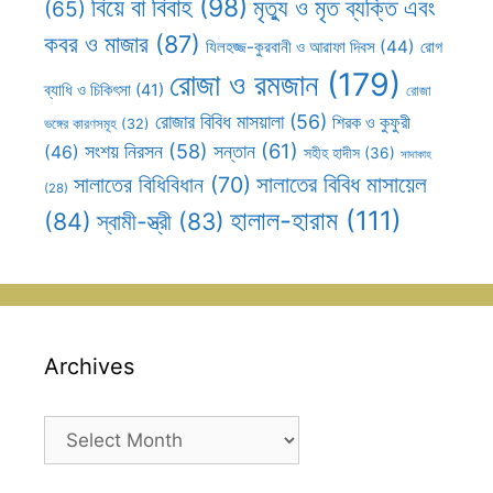
বিয়ে বা বিবাহ
(98)
মৃত্যু ও মৃত ব্যক্তি এবং
(65)
কবর ও মাজার
(87)
যিলহজ্জ-কুরবানী ও আরাফা দিবস
(44)
রোগ
রোজা ও রমজান
(179)
ব্যাধি ও চিকিৎসা
(41)
রোজা
রোজার বিবিধ মাসয়ালা
(56)
শিরক ও কুফুরী
ভঙ্গের কারণসমূহ
(32)
সন্তান
(61)
সংশয় নিরসন
(58)
(46)
সহীহ হাদীস
(36)
সাদাকাহ
সালাতের বিবিধ মাসায়েল
সালাতের বিধিবিধান
(70)
(28)
হালাল-হারাম
(111)
(84)
স্বামী-স্ত্রী
(83)
Archives
Archives