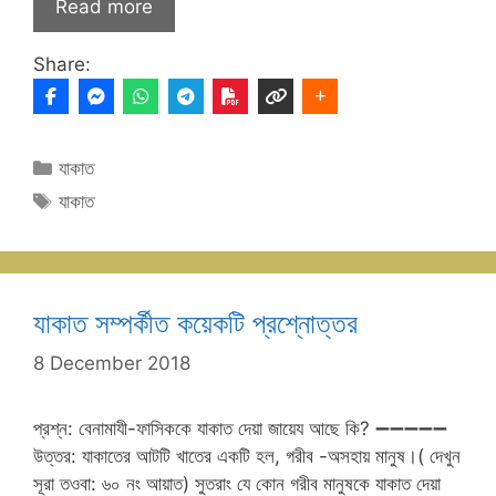
Read more
Share:
Categories
যাকাত
Tags
যাকাত
যাকাত সম্পর্কীত কয়েকটি প্রশ্নোত্তর
8 December 2018
প্রশ্ন: বেনামাযী-ফাসিককে যাকাত দেয়া জায়েয আছে কি? ➖➖➖➖➖
উত্তর: যাকাতের আটটি খাতের একটি হল, গরীব -অসহায় মানুষ।( দেখুন
সূরা তওবা: ৬০ নং আয়াত) সুতরাং যে কোন গরীব মানুষকে যাকাত দেয়া