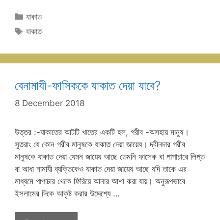
Categories
যাকাত
Tags
যাকাত
বেনামাযী-ফাসিককে যাকাত দেয়া যাবে?
8 December 2018
উত্তর :-যাকাতের আটটি খাতের একটি হল, গরীব -অসহায় মানুষ।
সুতরাং যে কোন গরীব মানুষকে যাকাত দেয়া জায়েয। দ্বীনদার গরীব
মানুষকে যাকাত দেয়া যেমন জায়েয আছে তেমনি ফাসেক বা পাপাচারে লিপ্ত
বা আধা নামাযী ব্যক্তিকেও যাকাত দেয়া জায়েয আছে যদি তাকে এর
মাধ্যমে পাপাচার থেকে ফিরিয়ে আনার আশা করা যায়। অনুরূপভাবে
ইসলামের দিকে আকৃষ্ট করার উদ্দেশ্যে …