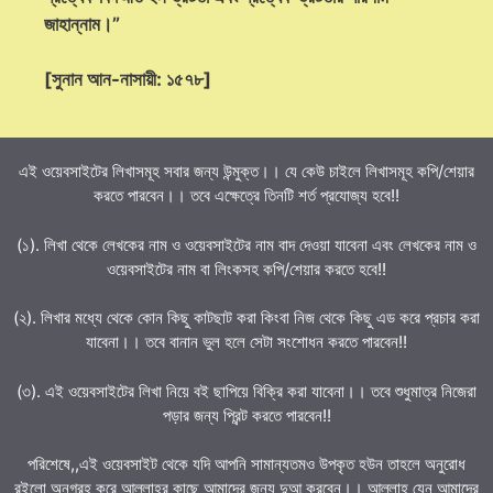
জাহান্নাম।”
[সুনান আন-নাসায়ী: ১৫৭৮]
এই ওয়েবসাইটের লিখাসমূহ সবার জন্য উন্মুক্ত।। যে কেউ চাইলে লিখাসমূহ কপি/শেয়ার
করতে পারবেন।। তবে এক্ষেত্রে তিনটি শর্ত প্রযোজ্য হবে!!
(১). লিখা থেকে লেখকের নাম ও ওয়েবসাইটের নাম বাদ দেওয়া যাবেনা এবং লেখকের নাম ও
ওয়েবসাইটের নাম বা লিংকসহ কপি/শেয়ার করতে হবে!!
(২). লিখার মধ্যে থেকে কোন কিছু কাটছাট করা কিংবা নিজ থেকে কিছু এড করে প্রচার করা
যাবেনা।। তবে বানান ভুল হলে সেটা সংশোধন করতে পারবেন!!
(৩). এই ওয়েবসাইটের লিখা নিয়ে বই ছাপিয়ে বিক্রি করা যাবেনা।। তবে শুধুমাত্র নিজেরা
পড়ার জন্য প্রিন্ট করতে পারবেন!!
পরিশেষে,,এই ওয়েবসাইট থেকে যদি আপনি সামান্যতমও উপকৃত হউন তাহলে অনুরোধ
রইলো অনুগ্রহ করে আল্লাহর কাছে আমাদের জন্য দুআ করবেন।। আল্লাহ যেন আমাদের