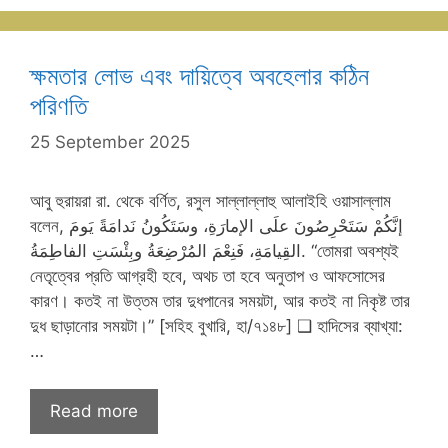
ক্ষমতার লোভ এবং দায়িত্বে অবহেলার কঠিন
পরিণতি
25 September 2025
আবু হুরায়রা রা. থেকে বর্ণিত, রসুল সাল্লাল্লাহু আলাইহি ওয়াসাল্লাম
বলেন, إنَّكُمْ سَتَحْرِصُونَ علَى الإمارَةِ، وسَتَكُونُ نَدامَةً يَومَ
القِيامَةِ، فَنِعْمَ المُرْضِعَةُ وبِئْسَتِ الفاطِمَةُ. “তোমরা অবশ্যই
নেতৃত্বের প্রতি আগ্রহী হবে, অথচ তা হবে অনুতাপ ও আফসোসের
কারণ। কতই না উত্তম তার দুধপানের সময়টা, আর কতই না নিকৃষ্ট তার
দুধ ছাড়ানোর সময়টা।” [সহিহ বুখারি, হা/৭১৪৮] ❑ হাদিসের ব্যাখ্যা:
…
Read more