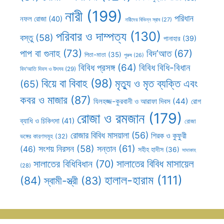
নারী
(199)
পরিধান
নফল রোজা
(40)
নারীদের বিভিন্ন স্রাব
(27)
পরিবার ও দাম্পত্য
(130)
বস্তু
(58)
পানাহার
(39)
পাপ বা গুনাহ
(73)
বিদ’আত
(67)
পিতা-মাতা
(35)
পুরুষ
(26)
বিবিধ প্রসঙ্গ
(64)
বিবিধ বিধি-বিধান
বিদ’আতি দিবস ও উৎসব
(29)
বিয়ে বা বিবাহ
(98)
মৃত্যু ও মৃত ব্যক্তি এবং
(65)
কবর ও মাজার
(87)
যিলহজ্জ-কুরবানী ও আরাফা দিবস
(44)
রোগ
রোজা ও রমজান
(179)
ব্যাধি ও চিকিৎসা
(41)
রোজা
রোজার বিবিধ মাসয়ালা
(56)
শিরক ও কুফুরী
ভঙ্গের কারণসমূহ
(32)
সন্তান
(61)
সংশয় নিরসন
(58)
(46)
সহীহ হাদীস
(36)
সাদাকাহ
সালাতের বিবিধ মাসায়েল
সালাতের বিধিবিধান
(70)
(28)
হালাল-হারাম
(111)
(84)
স্বামী-স্ত্রী
(83)