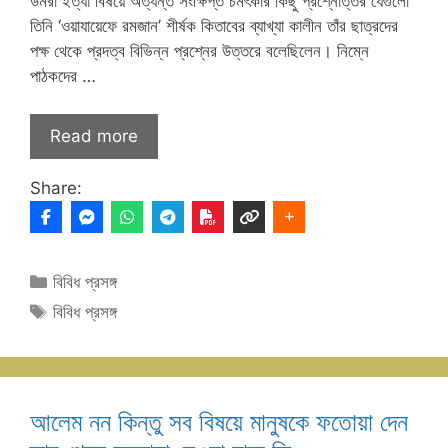
উমরা ইত্যা বিষয়ে অত্যন্ত সংক্ষিপ্ত চমৎকার কিছু প্রশ্নোত্তর যেগুলো
তিনি ‘ওয়াযায়েফে রমজান’ শীর্ষক কিতাবের ব্যাখ্যা কালীন তাঁর ছাত্রদের
পক্ষ থেকে প্রদত্ব বিভিন্ন প্রশ্নের উত্তরে বলেছিলেন। নিম্নে
পাঠকদের …
Read more
Share:
Categories
বিবিধ প্রসঙ্গ
Tags
বিবিধ প্রসঙ্গ
আলেম নন কিন্তু সব বিষয়ে মানুষকে ফতোয়া দেন