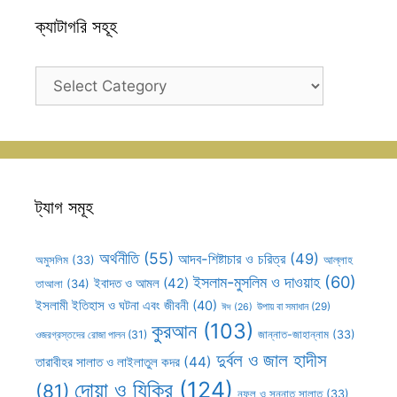
ক্যাটাগরি সহূহ
ক্যাটাগরি
সহূহ
ট্যাগ সমূহ
অর্থনীতি
(55)
আদব-শিষ্টাচার ও চরিত্র
(49)
আল্লাহ
অমুসলিম
(33)
ইসলাম-মুসলিম ও দাওয়াহ
(60)
ইবাদত ও আমল
(42)
তাআলা
(34)
ইসলামী ইতিহাস ও ঘটনা এবং জীবনী
(40)
উপায় বা সমাধান
(29)
ঈদ
(26)
কুরআন
(103)
ওজরগ্রস্তদের রোজা পালন
(31)
জান্নাত-জাহান্নাম
(33)
দুর্বল ও জাল হাদীস
তারাবীহর সালাত ও লাইলাতুল কদর
(44)
দোয়া ও যিকির
(124)
(81)
নফল ও সুন্নাত সালাত
(33)