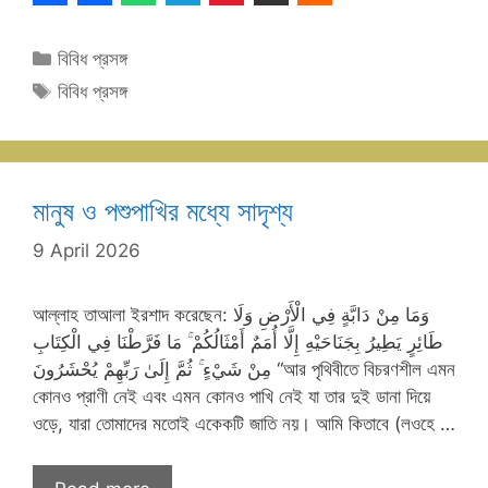
Categories
বিবিধ প্রসঙ্গ
Tags
বিবিধ প্রসঙ্গ
মানুষ ও পশুপাখির মধ্যে সাদৃশ্য
9 April 2026
আল্লাহ তাআলা ইরশাদ করেছেন: وَمَا مِنْ دَابَّةٍ فِي الْأَرْضِ وَلَا
طَائِرٍ يَطِيرُ بِجَنَاحَيْهِ إِلَّا أُمَمٌ أَمْثَالُكُمْ ۚ مَا فَرَّطْنَا فِي الْكِتَابِ
مِنْ شَيْءٍ ۚ ثُمَّ إِلَىٰ رَبِّهِمْ يُحْشَرُونَ “আর পৃথিবীতে বিচরণশীল এমন
কোনও প্রাণী নেই এবং এমন কোনও পাখি নেই যা তার দুই ডানা দিয়ে
ওড়ে, যারা তোমাদের মতোই একেকটি জাতি নয়। আমি কিতাবে (লওহে …