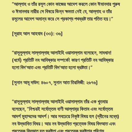
“আল্লাহ ও তাঁর রসূল কোন কাজের আদেশ করলে কোন ঈমানদার পুরুষ
ও ঈমানদার নারীর সে বিষয়ে ভিন্ন ক্ষমতা নেই যে, আল্লাহ ও তাঁর
রসূলের আদেশ অমান্য করে সে প্রকাশ্য পথভ্রষ্ট তায় পতিত হয়।”
[সূরাহ আল আহযাব (৩৩): ৩৬]
“রাসূলুল্লাহ সাল্লাল্লাহু আলাইহি ওয়াসাল্লাম বলেছেন, সাবধান!
(ধর্মে) প্রতিটি নব আবিষ্কার সম্পর্কে! কারণ প্রতিটি নব আবিষ্কার
হলো বিদ‘আত এবং প্রতিটি বিদ‘আত হলো ভ্রষ্টতা।”
[সুনান আবূ দাউদ: ৪৬০৭, সুনান আত তিরমিজী: ২৬৭৬]
“রাসূলুল্লাহ সাল্লাল্লাহু আলাইহি ওয়াসাল্লাম তাঁর এক খুতবায়
বলেছেন, “নিশ্চয়ই সর্বোত্তম বাণী আল্লাহ্‌র কিতাব এবং সর্বোত্তম
আদর্শ মুহাম্মদের আদর্শ। আর সবচেয়ে নিকৃষ্ট বিষয় হল (দ্বীনের মধ্যে)
নব উদ্ভাবিত বিষয়। আর নব উদ্ভাবিত প্রত্যেক বিষয় বিদআত এবং
প্রত্যেক বিদআত হল ভ্রষ্টতা এবং প্রত্যেক ভ্রষ্টতার পরিণাম