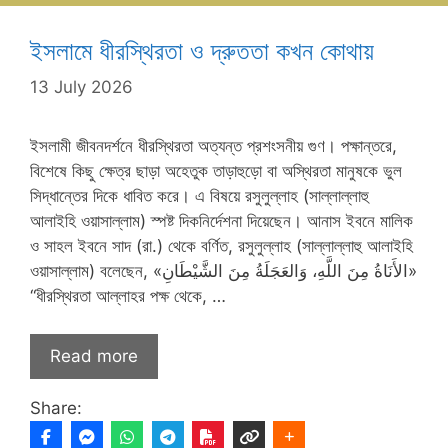
ইসলামে ধীরস্থিরতা ও দ্রুততা কখন কোথায়
13 July 2026
ইসলামী জীবনদর্শনে ধীরস্থিরতা অত্যন্ত প্রশংসনীয় গুণ। পক্ষান্তরে,
বিশেষে কিছু ক্ষেত্র ছাড়া অহেতুক তাড়াহুড়ো বা অস্থিরতা মানুষকে ভুল
সিদ্ধান্তের দিকে ধাবিত করে। এ বিষয়ে রসুলুল্লাহ (সাল্লাল্লাহু
আলাইহি ওয়াসাল্লাম) স্পষ্ট দিকনির্দেশনা দিয়েছেন। আনাস ইবনে মালিক
ও সাহল ইবনে সাদ (রা.) থেকে বর্ণিত, রসুলুল্লাহ (সাল্লাল্লাহু আলাইহি
ওয়াসাল্লাম) বলেছেন, «الأَنَاةُ مِنَ اللَّهِ، وَالعَجَلَةُ مِنَ الشَّيْطَانِ»
“ধীরস্থিরতা আল্লাহর পক্ষ থেকে, …
Read more
Share: