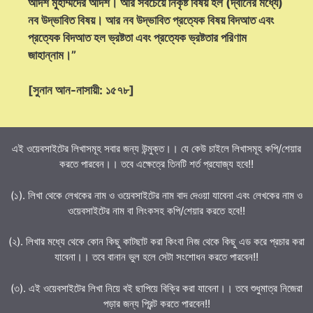
আদর্শ মুহাম্মদের আদর্শ। আর সবচেয়ে নিকৃষ্ট বিষয় হল (দ্বীনের মধ্যে)
নব উদ্ভাবিত বিষয়। আর নব উদ্ভাবিত প্রত্যেক বিষয় বিদআত এবং
প্রত্যেক বিদআত হল ভ্রষ্টতা এবং প্রত্যেক ভ্রষ্টতার পরিণাম
জাহান্নাম।”
[সুনান আন-নাসায়ী: ১৫৭৮]
এই ওয়েবসাইটের লিখাসমূহ সবার জন্য উন্মুক্ত।। যে কেউ চাইলে লিখাসমূহ কপি/শেয়ার
করতে পারবেন।। তবে এক্ষেত্রে তিনটি শর্ত প্রযোজ্য হবে!!
(১). লিখা থেকে লেখকের নাম ও ওয়েবসাইটের নাম বাদ দেওয়া যাবেনা এবং লেখকের নাম ও
ওয়েবসাইটের নাম বা লিংকসহ কপি/শেয়ার করতে হবে!!
(২). লিখার মধ্যে থেকে কোন কিছু কাটছাট করা কিংবা নিজ থেকে কিছু এড করে প্রচার করা
যাবেনা।। তবে বানান ভুল হলে সেটা সংশোধন করতে পারবেন!!
(৩). এই ওয়েবসাইটের লিখা নিয়ে বই ছাপিয়ে বিক্রি করা যাবেনা।। তবে শুধুমাত্র নিজেরা
পড়ার জন্য প্রিন্ট করতে পারবেন!!