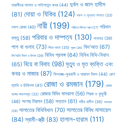
দুর্বল ও জাল হাদীস
তারাবীহর সালাত ও লাইলাতুল কদর
(44)
দোয়া ও যিকির
(124)
(81)
নফল ও সুন্নাত সালাত
(33)
নারী
(199)
পরিধান
নফল রোজা
(40)
নারীদের বিভিন্ন স্রাব
(27)
পরিবার ও দাম্পত্য
(130)
বস্তু
(58)
পানাহার
(39)
পাপ বা গুনাহ
(73)
বিদ’আত
(67)
পিতা-মাতা
(35)
পুরুষ
(26)
বিবিধ প্রসঙ্গ
(64)
বিবিধ বিধি-বিধান
বিদ’আতি দিবস ও উৎসব
(29)
বিয়ে বা বিবাহ
(98)
মৃত্যু ও মৃত ব্যক্তি এবং
(65)
কবর ও মাজার
(87)
যিলহজ্জ-কুরবানী ও আরাফা দিবস
(44)
রোগ
রোজা ও রমজান
(179)
ব্যাধি ও চিকিৎসা
(41)
রোজা
রোজার বিবিধ মাসয়ালা
(56)
শিরক ও কুফুরী
ভঙ্গের কারণসমূহ
(32)
সন্তান
(61)
সংশয় নিরসন
(58)
(46)
সহীহ হাদীস
(36)
সাদাকাহ
সালাতের বিবিধ মাসায়েল
সালাতের বিধিবিধান
(70)
(28)
হালাল-হারাম
(111)
(84)
স্বামী-স্ত্রী
(83)