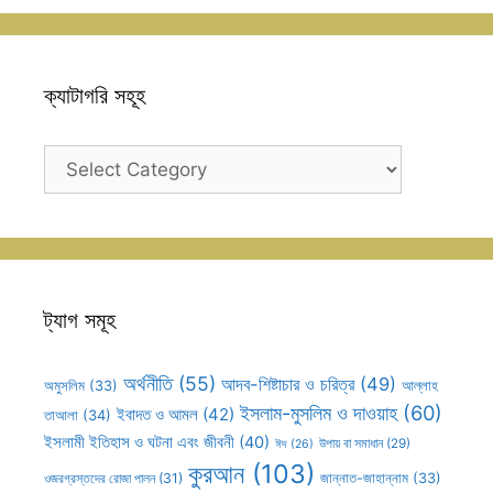
ক্যাটাগরি সহূহ
ক্যাটাগরি
সহূহ
ট্যাগ সমূহ
অর্থনীতি
(55)
আদব-শিষ্টাচার ও চরিত্র
(49)
আল্লাহ
অমুসলিম
(33)
ইসলাম-মুসলিম ও দাওয়াহ
(60)
ইবাদত ও আমল
(42)
তাআলা
(34)
ইসলামী ইতিহাস ও ঘটনা এবং জীবনী
(40)
উপায় বা সমাধান
(29)
ঈদ
(26)
কুরআন
(103)
ওজরগ্রস্তদের রোজা পালন
(31)
জান্নাত-জাহান্নাম
(33)