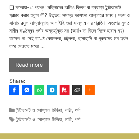
❑ ফতোয়া-১: প্রশ্ন: মহিলাদের অডিও ক্লিপ বা বক্তব্য ইন্টারনেটে
প্রচার করার হুকুম কী? উত্তর: সমস্ত প্রশংসা আল্লাহর জন্য। দরূদ ও
সালাম রসুল সাল্লাল্লাহু আলাইহি ওয়া সাল্লাম এর প্রতি। অতঃপর মূলত
নারীর কণ্ঠস্বর পর্দার অন্তর্ভুক্ত নয় (অর্থাৎ তা নিজে নিজে হারাম নয়)
যতক্ষণ না সেই কণ্ঠে কোমলতা, চটুলতা, হাসাহাসি বা পুরুষদের মন দুর্বল
করে দেওয়ার মতো …
Read more
Share:
Categories
ইন্টারনেট ও সোশ্যাল মিডিয়া
,
নারী
,
পর্দা
Tags
ইন্টারনেট ও সোশ্যাল মিডিয়া
,
নারী
,
পর্দা