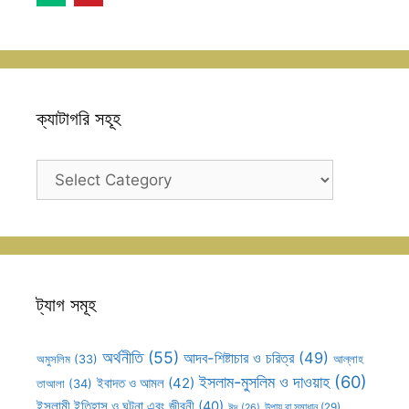
ক্যাটাগরি সহূহ
ক্যাটাগরি
সহূহ
ট্যাগ সমূহ
অর্থনীতি
(55)
আদব-শিষ্টাচার ও চরিত্র
(49)
আল্লাহ
অমুসলিম
(33)
ইসলাম-মুসলিম ও দাওয়াহ
(60)
ইবাদত ও আমল
(42)
তাআলা
(34)
ইসলামী ইতিহাস ও ঘটনা এবং জীবনী
(40)
উপায় বা সমাধান
(29)
ঈদ
(26)