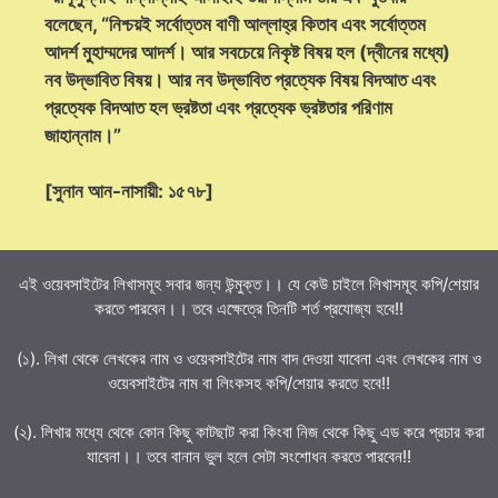
বলেছেন, “নিশ্চয়ই সর্বোত্তম বাণী আল্লাহ্‌র কিতাব এবং সর্বোত্তম
আদর্শ মুহাম্মদের আদর্শ। আর সবচেয়ে নিকৃষ্ট বিষয় হল (দ্বীনের মধ্যে)
নব উদ্ভাবিত বিষয়। আর নব উদ্ভাবিত প্রত্যেক বিষয় বিদআত এবং
প্রত্যেক বিদআত হল ভ্রষ্টতা এবং প্রত্যেক ভ্রষ্টতার পরিণাম
জাহান্নাম।”
[সুনান আন-নাসায়ী: ১৫৭৮]
এই ওয়েবসাইটের লিখাসমূহ সবার জন্য উন্মুক্ত।। যে কেউ চাইলে লিখাসমূহ কপি/শেয়ার
করতে পারবেন।। তবে এক্ষেত্রে তিনটি শর্ত প্রযোজ্য হবে!!
(১). লিখা থেকে লেখকের নাম ও ওয়েবসাইটের নাম বাদ দেওয়া যাবেনা এবং লেখকের নাম ও
ওয়েবসাইটের নাম বা লিংকসহ কপি/শেয়ার করতে হবে!!
(২). লিখার মধ্যে থেকে কোন কিছু কাটছাট করা কিংবা নিজ থেকে কিছু এড করে প্রচার করা
যাবেনা।। তবে বানান ভুল হলে সেটা সংশোধন করতে পারবেন!!