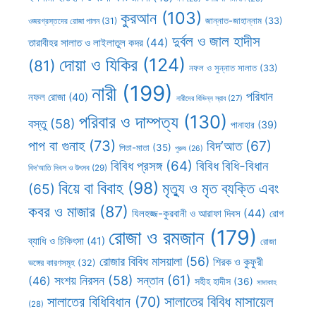
কুরআন
(103)
ওজরগ্রস্তদের রোজা পালন
(31)
জান্নাত-জাহান্নাম
(33)
দুর্বল ও জাল হাদীস
তারাবীহর সালাত ও লাইলাতুল কদর
(44)
দোয়া ও যিকির
(124)
(81)
নফল ও সুন্নাত সালাত
(33)
নারী
(199)
পরিধান
নফল রোজা
(40)
নারীদের বিভিন্ন স্রাব
(27)
পরিবার ও দাম্পত্য
(130)
বস্তু
(58)
পানাহার
(39)
পাপ বা গুনাহ
(73)
বিদ’আত
(67)
পিতা-মাতা
(35)
পুরুষ
(26)
বিবিধ প্রসঙ্গ
(64)
বিবিধ বিধি-বিধান
বিদ’আতি দিবস ও উৎসব
(29)
বিয়ে বা বিবাহ
(98)
মৃত্যু ও মৃত ব্যক্তি এবং
(65)
কবর ও মাজার
(87)
যিলহজ্জ-কুরবানী ও আরাফা দিবস
(44)
রোগ
রোজা ও রমজান
(179)
ব্যাধি ও চিকিৎসা
(41)
রোজা
রোজার বিবিধ মাসয়ালা
(56)
শিরক ও কুফুরী
ভঙ্গের কারণসমূহ
(32)
সন্তান
(61)
সংশয় নিরসন
(58)
(46)
সহীহ হাদীস
(36)
সাদাকাহ
সালাতের বিবিধ মাসায়েল
সালাতের বিধিবিধান
(70)
(28)