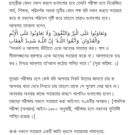
ছাত্রীরা যেমন নকল করলে গুনাহগার হবে তেমনি পরীক্ষা হলে নিয়োজিত
গার্ড, শিক্ষক, পরিদর্শক অথবা তৃতীয় কোন পক্ষ যদি নকল করতে সহায়তা
করে বা নকলের পরিবেশ সৃষ্টি করে তাহলে তারাও গুনাহগার হবে।
আল্লাহ তাআলা বলেন,
وَتَعَاوَنُوا عَلَى الْبِرِّ وَالتَّقْوَىٰ ۖ وَلَا تَعَاوَنُوا عَلَى الْإِثْمِ
وَالْعُدْوَانِ ۚ وَاتَّقُوا اللَّـهَ ۖ إِنَّ اللَّـهَ شَدِيدُ الْعِقَابِ
“সৎকর্ম ও আল্লাহ ভীতিতে একে অন্যের সাহায্য কর। পাপ ও
সীমালঙ্ঘনের ব্যাপারে একে অন্যের সহায়তা করো না। আল্লাহকে ভয়
কর। নিশ্চয় আল্লাহ তা’আলা কঠোর শাস্তি দাতা।” (সূরা মায়িদা: ২)
সুতরাং পরীক্ষার হলে কেউ যদি আপনার নিকট উত্তর জানতে চায় বা
আপনার খাতা দেখে লিখতে চায় তাহলে তাকে সে সুযোগ দেয়া যাবে না।
অন্যথায় অন্যায় কাজে সহায়তার কারণে আপনিও গুনাহগার হবেন।
তাছাড়া পরীক্ষায় নকলে সহায়তা করা আইনত: দণ্ডনীয় অপরাধ। [পাবলিক
পরীক্ষা (অপরাধ) আইন-১৯৮০ অনুযায়ী, পরীক্ষার হলে নকলের সুনির্দিষ্ট
শাস্তি রয়েছে।]
◈◈ নকলে সহায়তা একটি জাতি ধ্বংসে সহায়তার নামান্তর: