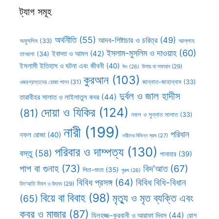
ট্যাগ সমূহ
অর্থনীতি
(55)
আদব-শিষ্টাচার ও চরিত্র
(49)
আল্লাহ
অমুসলিম
(33)
ইসলাম-মুসলিম ও দাওয়াহ
(60)
ইবাদত ও আমল
(42)
তাআলা
(34)
ইসলামী ইতিহাস ও ঘটনা এবং জীবনী
(40)
উপায় বা সমাধান
(29)
ঈদ
(26)
কুরআন
(103)
ওজরগ্রস্তদের রোজা পালন
(31)
জান্নাত-জাহান্নাম
(33)
দুর্বল ও জাল হাদীস
তারাবীহর সালাত ও লাইলাতুল কদর
(44)
দোয়া ও যিকির
(124)
(81)
নফল ও সুন্নাত সালাত
(33)
নারী
(199)
পরিধান
নফল রোজা
(40)
নারীদের বিভিন্ন স্রাব
(27)
পরিবার ও দাম্পত্য
(130)
বস্তু
(58)
পানাহার
(39)
পাপ বা গুনাহ
(73)
বিদ’আত
(67)
পিতা-মাতা
(35)
পুরুষ
(26)
বিবিধ প্রসঙ্গ
(64)
বিবিধ বিধি-বিধান
বিদ’আতি দিবস ও উৎসব
(29)
বিয়ে বা বিবাহ
(98)
মৃত্যু ও মৃত ব্যক্তি এবং
(65)
কবর ও মাজার
(87)
যিলহজ্জ-কুরবানী ও আরাফা দিবস
(44)
রোগ