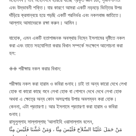
এবং উদ্ভাবনী শক্তি। যার কারণে আমরা একটি নড়বড়ে ভিত্তির উপর
দাঁড়িয়ে ক্রমান্বয়ে হয়ে পড়ছি একটি পরনির্ভর এবং নকলবাজ জাতিতে।
আল্লাহ আমাদেরকে রক্ষা করুন। আমিন।
যাহোক, এমন একটি হতাশাজনক অবস্থায় নিম্নে ইসলামের দৃষ্টিতে নকল
করা এবং তাতে সহযোগিতা করার বিধান সম্পর্কে সংক্ষেপে আলোচনা করা
হল:
◈◈ পরীক্ষায় নকল করার বিধান:
পরীক্ষায় নকল করা হারাম ও কবিরা গুনাহ। চাই তা অন্য কারো দেখে লেখা
হোক বা কারো কাছে শুনে লেখা হোক বা গোপনে দেখে দেখে লেখা হোক
অথবা এ ক্ষেত্রে অন্য কোন অসদুপায় উপায় অবলম্বন করা হোক।
কেননা, এটা প্রতারণা। আর ইসলামে প্রতারণা করা হারাম ও কবিরা
গুনাহ।
রাসূলুল্লাহ সাল্লাল্লাহু ‘আলাইহি ওয়াসাল্লাম বলেন,
مَنْ حَمَلَ عَلَيْنَا السِّلاَحَ فَلَيْسَ مِنَّا ، وَمَنْ غَشَّنَا فَلَيْسَ مِنَّا