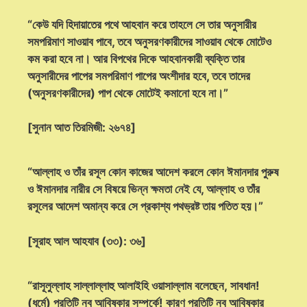
“কেউ যদি হিদায়াতের পথে আহবান করে তাহলে সে তার অনুসারীর
সমপরিমাণ সাওয়াব পাবে, তবে অনুসরণকারীদের সাওয়াব থেকে মোটেও
কম করা হবে না। আর বিপথের দিকে আহবানকারী ব্যক্তি তার
অনুসারীদের পাপের সমপরিমাণ পাপের অংশীদার হবে, তবে তাদের
(অনুসরণকারীদের) পাপ থেকে মোটেই কমানো হবে না।”
[সুনান আত তিরমিজী: ২৬৭৪]
“আল্লাহ ও তাঁর রসূল কোন কাজের আদেশ করলে কোন ঈমানদার পুরুষ
ও ঈমানদার নারীর সে বিষয়ে ভিন্ন ক্ষমতা নেই যে, আল্লাহ ও তাঁর
রসূলের আদেশ অমান্য করে সে প্রকাশ্য পথভ্রষ্ট তায় পতিত হয়।”
[সূরাহ আল আহযাব (৩৩): ৩৬]
“রাসূলুল্লাহ সাল্লাল্লাহু আলাইহি ওয়াসাল্লাম বলেছেন, সাবধান!
(ধর্মে) প্রতিটি নব আবিষ্কার সম্পর্কে! কারণ প্রতিটি নব আবিষ্কার