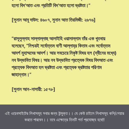
হলো বিদ‘আত এবং প্রতিটি বিদ‘আত হলো ভ্রষ্টতা।”
[সুনান আবূ দাউদ: ৪৬০৭, সুনান আত তিরমিজী: ২৬৭৬]
“রাসূলুল্লাহ সাল্লাল্লাহু আলাইহি ওয়াসাল্লাম তাঁর এক খুতবায়
বলেছেন, “নিশ্চয়ই সর্বোত্তম বাণী আল্লাহ্‌র কিতাব এবং সর্বোত্তম
আদর্শ মুহাম্মদের আদর্শ। আর সবচেয়ে নিকৃষ্ট বিষয় হল (দ্বীনের মধ্যে)
নব উদ্ভাবিত বিষয়। আর নব উদ্ভাবিত প্রত্যেক বিষয় বিদআত এবং
প্রত্যেক বিদআত হল ভ্রষ্টতা এবং প্রত্যেক ভ্রষ্টতার পরিণাম
জাহান্নাম।”
[সুনান আন-নাসায়ী: ১৫৭৮]
এই ওয়েবসাইটের লিখাসমূহ সবার জন্য উন্মুক্ত।। যে কেউ চাইলে লিখাসমূহ কপি/শেয়ার
করতে পারবেন।। তবে এক্ষেত্রে তিনটি শর্ত প্রযোজ্য হবে!!