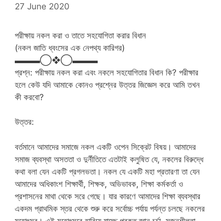
27 June 2020
পরীক্ষায় নকল করা ও তাতে সহযোগিতা করার বিধান
(নকল জাতি ধ্বংসের এক নেপথ্য কারিগর)
▬▬▬◯❖◯▬▬▬
প্রশ্ন: পরীক্ষায় নকল করা এবং নকলে সহযোগিতার বিধান কি? পরীক্ষার
হলে কেউ যদি আমাকে কোনও প্রশ্নের উত্তর জিজ্ঞেস করে আমি তখন
কী করবো?
উত্তর:
বর্তমানে আমাদের সমাজে নকল একটি ওপেন সিক্রেট বিষয়। আমাদের
সমাজ ব্যবস্থা অসততা ও দুর্নীতিতে এতটাই কলুষিত যে, নকলের বিরুদ্ধে
কথা বলা যেন একটি প্রগলভতা। নকল যে একটি মহা প্রতারণা তা যেন
আমাদের অধিকাংশ শিক্ষার্থী, শিক্ষক, অভিভাবক, শিক্ষা কর্মকর্তা ও
প্রশাসনের মাথা থেকে সরে গেছে। যার কারণে আমাদের শিক্ষা ব্যবস্থার
একদম প্রাথমিক স্তর থেকে শুরু করে সর্বোচ্চ পর্যায় পর্যন্ত চলছে নকলের
মহোৎসব। এই মহোৎসবে হারিয়ে যাচ্ছে প্রকৃত জ্ঞান চর্চা, সৃজনশীলতা