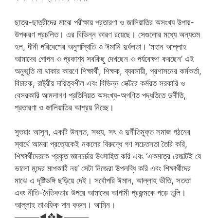
ছাত্র-ছাত্রীদের মাঝে পরীক্ষায় প্রতারণা ও জালিয়াতির অসংখ্য উপায়-
উপকরণ প্রচলিত। এর বিভিন্ন কারণ রয়েছে। সেগুলোর মধ্যে অন্যতম
হল, দীনী পরিবেশের অনুপস্থিতি ও ঈমানি দুর্বলতা। ‘মহান আল্লাহ
আমাদের গোপন ও প্রকাশ্য সবকিছু দেখছেন ও পর্যবেক্ষণ করছেন’ এই
অনুভূতি না থাকার কারণে শিক্ষার্থী, শিক্ষক, ব্যবসায়ী, প্রশাসনের কর্মকর্তা,
বিচারক, রাষ্ট্রীয় দায়িত্বশীল এবং বিভিন্ন সেক্টরে কর্মরত সরকারি ও
বেসরকারি আমলাগণ প্রতিনিয়ত অসংখ্য-অগণিত পদ্ধতিতে দুর্নীতি,
প্রতারণা ও জালিয়াতির আশ্রয় নিচ্ছে।
সুতরাং আসুন, একটি উন্নত, সভ্য, সৎ ও দুর্নীতিমুক্ত সমাজ গঠনের
স্বার্থে আমরা প্রত্যেকেই নকলের বিরুদ্ধে গণ সচেতনতা তৈরি করি,
শিক্ষার্থীদেরকে প্রকৃত জ্ঞানচর্চায় উৎসাহিত করি এবং ‘একমাত্র রেজাল্টই যে
ভালো মন্দের মাপকাঠি নয়’ সেটা নিজেরা উপলব্ধি করি এবং শিক্ষার্থীদের
মাঝে এ দৃষ্টিভঙ্গি ছড়িয়ে দেই। সর্বোপরি ঈমান, আল্লাহ ভীতি, সততা
এবং নীতি-নৈতিকতার উপরে আমাদের আগামী প্রজন্মকে গড়ে তুলি।
আল্লাহ তাওফিক দান করুন। আমিন।
▬▬▬◄❖►▬▬▬