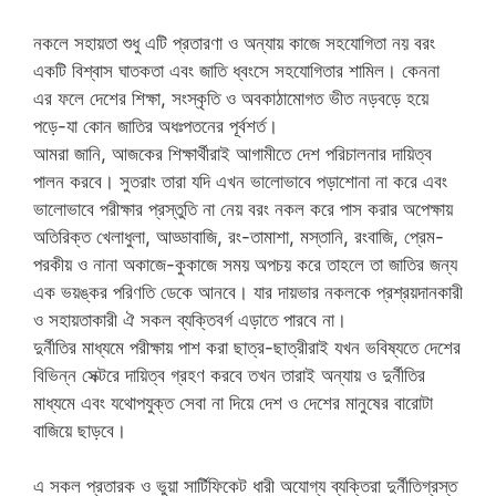
নকলে সহায়তা শুধু এটি প্রতারণা ও অন্যায় কাজে সহযোগিতা নয় বরং
একটি বিশ্বাস ঘাতকতা এবং জাতি ধ্বংসে সহযোগিতার শামিল। কেননা
এর ফলে দেশের শিক্ষা, সংস্কৃতি ও অবকাঠামোগত ভীত নড়বড়ে হয়ে
পড়ে-যা কোন জাতির অধঃপতনের পূর্বশর্ত।
আমরা জানি, আজকের শিক্ষার্থীরাই আগামীতে দেশ পরিচালনার দায়িত্ব
পালন করবে। সুতরাং তারা যদি এখন ভালোভাবে পড়াশোনা না করে এবং
ভালোভাবে পরীক্ষার প্রস্তুতি না নেয় বরং নকল করে পাস করার অপেক্ষায়
অতিরিক্ত খেলাধুলা, আড্ডাবাজি, রং-তামাশা, মস্তানি, রংবাজি, প্রেম-
পরকীয় ও নানা অকাজে-কুকাজে সময় অপচয় করে তাহলে তা জাতির জন্য
এক ভয়ঙ্কর পরিণতি ডেকে আনবে। যার দায়ভার নকলকে প্রশ্রয়দানকারী
ও সহায়তাকারী ঐ সকল ব্যক্তিবর্গ এড়াতে পারবে না।
দুর্নীতির মাধ্যমে পরীক্ষায় পাশ করা ছাত্র-ছাত্রীরাই যখন ভবিষ্যতে দেশের
বিভিন্ন সেক্টরে দায়িত্ব গ্রহণ করবে তখন তারাই অন্যায় ও দুর্নীতির
মাধ্যমে এবং যথোপযুক্ত সেবা না দিয়ে দেশ ও দেশের মানুষের বারোটা
বাজিয়ে ছাড়বে।
এ সকল প্রতারক ও ভুয়া সার্টিফিকেট ধারী অযোগ্য ব্যক্তিরা দুর্নীতিগ্রস্ত