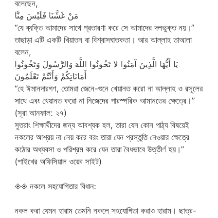
বলেছেন,
مَنْ غَشَّنَا فَلَيْسَ مِنَّا
“যে ব্যক্তি আমাদের সাথে প্রতারণা করে সে আমাদের দলভুক্ত নয়।”
তাছাড়া এটি একটি খিয়াতন বা বিশ্বাসঘাতকতা। আর আল্লাহ তাআলা
বলেন,
يَا أَيُّهَا الَّذِينَ آمَنُوا لا تَخُونُوا اللَّهَ وَالرَّسُولَ وَتَخُونُوا
أَمَانَاتِكُمْ وَأَنْتُمْ تَعْلَمُونَ
“হে ঈমানদারগণ, তোমরা জেনে-শুনে খেয়ানত করো না আল্লাহ ও রসূলের
সাথে এবং খেয়ানত করো না নিজেদের পারস্পরিক আমানতের ক্ষেত্রে।”
(সূরা আনফাল: ২৭)
সুতরাং শিক্ষার্থীদের জন্য আবশ্যক হল, তারা যেন কোন পাঠ্য বিষয়েই
নকলের আশ্রয় না নেয় করে বরং তারা যেন প্রস্তুতি নেওয়ার ক্ষেত্রে
কঠোর অধ্যবসা ও পরিশ্রম করে যেন তারা বৈধভাবে উত্তীর্ণ হয়।”
(শাইখের অফিসিয়াল ওয়েব সাইট)
◈◈ নকলে সহযোগিতার বিধান:
নকল করা যেমন হারাম তেমনি নকলে সহযোগিতা করাও হারাম। ছাত্র-