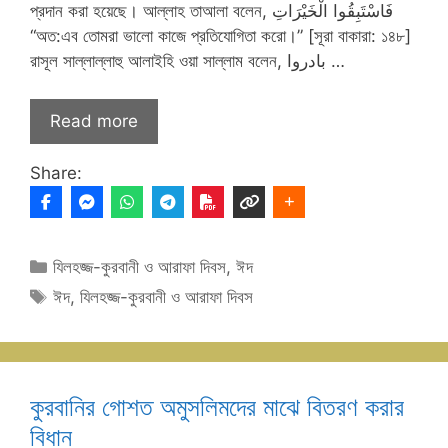
প্রদান করা হয়েছে। আল্লাহ তাআলা বলেন, فَاسْتَبِقُوا الْخَيْرَاتِ
“অত:এব তোমরা ভালো কাজে প্রতিযোগিতা করো।” [সূরা বাকারা: ১৪৮]
রাসূল সাল্লাল্লাহু আলাইহি ওয়া সাল্লাম বলেন, بادروا …
Read more
Share:
Categories
যিলহজ্জ-কুরবানী ও আরাফা দিবস
,
ঈদ
Tags
ঈদ
,
যিলহজ্জ-কুরবানী ও আরাফা দিবস
কুরবানির গোশত অমুসলিমদের মাঝে বিতরণ করার
বিধান