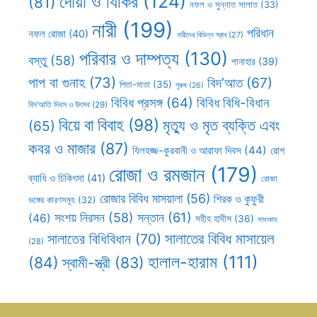
দোয়া ও যিকির
(124)
(81)
নফল ও সুন্নাত সালাত
(33)
নারী
(199)
পরিধান
নফল রোজা
(40)
নারীদের বিভিন্ন স্রাব
(27)
পরিবার ও দাম্পত্য
(130)
বস্তু
(58)
পানাহার
(39)
পাপ বা গুনাহ
(73)
বিদ’আত
(67)
পিতা-মাতা
(35)
পুরুষ
(26)
বিবিধ প্রসঙ্গ
(64)
বিবিধ বিধি-বিধান
বিদ’আতি দিবস ও উৎসব
(29)
বিয়ে বা বিবাহ
(98)
মৃত্যু ও মৃত ব্যক্তি এবং
(65)
কবর ও মাজার
(87)
যিলহজ্জ-কুরবানী ও আরাফা দিবস
(44)
রোগ
রোজা ও রমজান
(179)
ব্যাধি ও চিকিৎসা
(41)
রোজা
রোজার বিবিধ মাসয়ালা
(56)
শিরক ও কুফুরী
ভঙ্গের কারণসমূহ
(32)
সন্তান
(61)
সংশয় নিরসন
(58)
(46)
সহীহ হাদীস
(36)
সাদাকাহ
সালাতের বিবিধ মাসায়েল
সালাতের বিধিবিধান
(70)
(28)
হালাল-হারাম
(111)
(84)
স্বামী-স্ত্রী
(83)