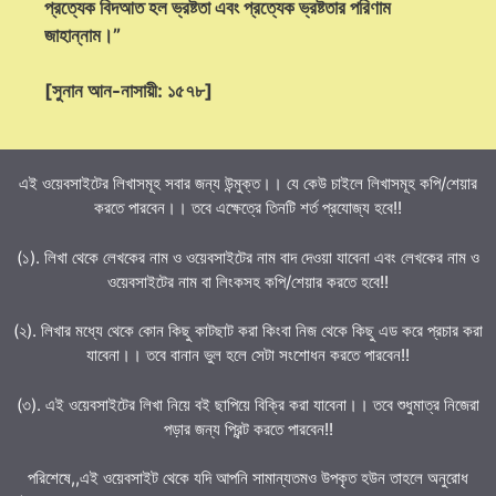
প্রত্যেক বিদআত হল ভ্রষ্টতা এবং প্রত্যেক ভ্রষ্টতার পরিণাম
জাহান্নাম।”
[সুনান আন-নাসায়ী: ১৫৭৮]
এই ওয়েবসাইটের লিখাসমূহ সবার জন্য উন্মুক্ত।। যে কেউ চাইলে লিখাসমূহ কপি/শেয়ার
করতে পারবেন।। তবে এক্ষেত্রে তিনটি শর্ত প্রযোজ্য হবে!!
(১). লিখা থেকে লেখকের নাম ও ওয়েবসাইটের নাম বাদ দেওয়া যাবেনা এবং লেখকের নাম ও
ওয়েবসাইটের নাম বা লিংকসহ কপি/শেয়ার করতে হবে!!
(২). লিখার মধ্যে থেকে কোন কিছু কাটছাট করা কিংবা নিজ থেকে কিছু এড করে প্রচার করা
যাবেনা।। তবে বানান ভুল হলে সেটা সংশোধন করতে পারবেন!!
(৩). এই ওয়েবসাইটের লিখা নিয়ে বই ছাপিয়ে বিক্রি করা যাবেনা।। তবে শুধুমাত্র নিজেরা
পড়ার জন্য প্রিন্ট করতে পারবেন!!
পরিশেষে,,এই ওয়েবসাইট থেকে যদি আপনি সামান্যতমও উপকৃত হউন তাহলে অনুরোধ