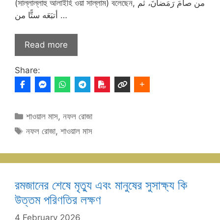
(সাল্লাল্লাহু আলাইহি ওয়া সাল্লাম) বলেছেন, من صامَ رَمَضانَ، ثم
أتبَعَه ستًّا من …
Read more
Share:
Categories
শাওয়াল মাস
,
নফল রোজা
Tags
নফল রোজা
,
শাওয়াল মাস
রমজানের শেষে মৃত্যু এবং মানুষের সুসাক্ষ্য কি
উত্তম পরিণতির লক্ষণ
4 February 2026