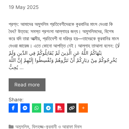
19 May 2025
প্রশ্ন: আমাদের অমুসলিম প্রতিবেশীদেরকে কুরবানির মাংস দেওয়া কি
বৈধ? উত্তর: সমস্ত প্রশংসা আল্লাহর জন্য। অমুসলিমদের, বিশেষ
করে যদি তারা আত্মীয়, প্রতিবেশী বা দরিদ্র হয়—তাদেরকে কুরবানির মাংস
দেওয়া জায়েজ। এতে কোনো আপত্তি নেই। আল্লাহ তাআলা বলেন: (لَا
يَنْهَاكُمُ اللَّهُ عَنِ الَّذِينَ لَمْ يُقَاتِلُوكُمْ فِي الدِّينِ وَلَمْ
يُخْرِجُوكُمْ مِنْ دِيَارِكُمْ أَنْ تَبَرُّوهُمْ وَتُقْسِطُوا إِلَيْهِمْ إِنَّ اللَّهَ
يُحِبُّ …
Read more
Share:
Categories
অমুসলিম
,
যিলহজ্জ-কুরবানী ও আরাফা দিবস