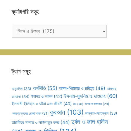
ক্যাটাগরি সহূহ
ক্যাটাগরি
সহূহ
ট্যাগ সমূহ
অর্থনীতি
(55)
আদব-শিষ্টাচার ও চরিত্র
(49)
আল্লাহ
অমুসলিম
(33)
ইসলাম-মুসলিম ও দাওয়াহ
(60)
ইবাদত ও আমল
(42)
তাআলা
(34)
ইসলামী ইতিহাস ও ঘটনা এবং জীবনী
(40)
উপায় বা সমাধান
(29)
ঈদ
(26)
কুরআন
(103)
ওজরগ্রস্তদের রোজা পালন
(31)
জান্নাত-জাহান্নাম
(33)
দুর্বল ও জাল হাদীস
তারাবীহর সালাত ও লাইলাতুল কদর
(44)