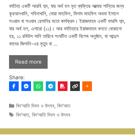
ফাতিহা একটি আরবি শব্দ, যার অর্থ হল মৃত ব্যক্তির আত্মার শান্তির জন্য
কুরআনখানি, শবিনাখানি, দোয়া মাহফিল, মিলাদ মাহফিল অথবা ইসালে
সওয়াব বা সওয়াব রেসানির মতো কার্যক্রম। ইয়াজদাহম একটি ফারসি শব্দ,
যার অর্থ হল, এগারো (১১)। আর ফাতিহায়ে ইয়াজদাহম বলতে বোঝানো
হয়, ১১ রবিউস সানি তারিখে সংঘটিত একটি বিশেষ অনুষ্ঠান, যা আব্দুল
কাদের জিলানি-এর মৃত্যু বা …
Read more
Share:
Categories
বিদ’আতি দিবস ও উৎসব
,
বিদ’আত
Tags
বিদ’আত
,
বিদ’আতি দিবস ও উৎসব