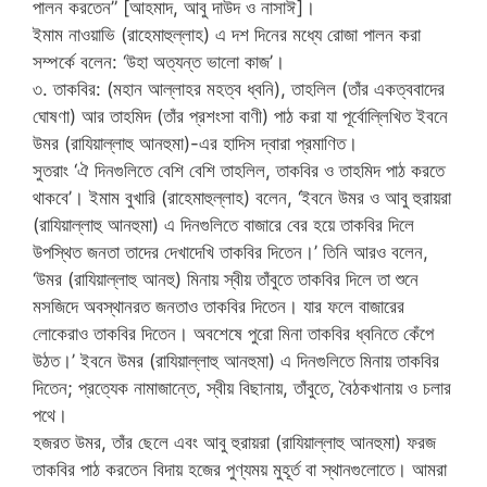
পালন করতেন” [আহমাদ, আবু দাউদ ও নাসাঈ]।
ইমাম নাওয়াভি (রাহেমাহুল্লাহ) এ দশ দিনের মধ্যে রোজা পালন করা
সম্পর্কে বলেন: ‘উহা অত্যন্ত ভালো কাজ’।
৩. তাকবির: (মহান আল্লাহর মহত্ব ধ্বনি), তাহলিল (তাঁর একত্ববাদের
ঘোষণা) আর তাহমিদ (তাঁর প্রশংসা বাণী) পাঠ করা যা পূর্বোল্লিখিত ইবনে
উমর (রাযিয়াল্লাহু আনহুমা)-এর হাদিস দ্বারা প্রমাণিত।
সুতরাং ‘ঐ দিনগুলিতে বেশি বেশি তাহলিল, তাকবির ও তাহমিদ পাঠ করতে
থাকবে’। ইমাম বুখারি (রাহেমাহুল্লাহ) বলেন, ‘ইবনে উমর ও আবু হুরায়রা
(রাযিয়াল্লাহু আনহুমা) এ দিনগুলিতে বাজারে বের হয়ে তাকবির দিলে
উপস্থিত জনতা তাদের দেখাদেখি তাকবির দিতেন।’ তিনি আরও বলেন,
‘উমর (রাযিয়াল্লাহু আনহু) মিনায় স্বীয় তাঁবুতে তাকবির দিলে তা শুনে
মসজিদে অবস্থানরত জনতাও তাকবির দিতেন। যার ফলে বাজারের
লোকেরাও তাকবির দিতেন। অবশেষে পুরো মিনা তাকবির ধ্বনিতে কেঁপে
উঠত।’ ইবনে উমর (রাযিয়াল্লাহু আনহুমা) এ দিনগুলিতে মিনায় তাকবির
দিতেন; প্রত্যেক নামাজান্তে, স্বীয় বিছানায়, তাঁবুতে, বৈঠকখানায় ও চলার
পথে।
হজরত উমর, তাঁর ছেলে এবং আবু হুরায়রা (রাযিয়াল্লাহু আনহুমা) ফরজ
তাকবির পাঠ করতেন বিদায় হজের পুণ্যময় মুহূর্ত বা স্থানগুলোতে। আমরা