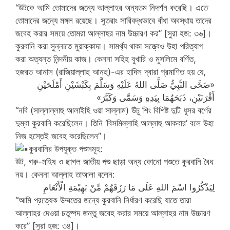
“উটকে আমি তোমাদের জন্যে আল্লাহর অন্যতম নিদর্শন করেছি। এতে
তোমাদের জন্যে মঙ্গল রয়েছে। সুতরাং সারিবদ্ধভাবে বাঁধা অবস্থায় তাদের
জবেহ করার সময়ে তোমরা আল্লাহর নাম উচ্চারণ কর” [সুরা হজ: ৩৬]।
কুরবানি করা সুন্নাতে মুয়াক্কাদা। সামর্থ্য থাকা সত্ত্বেও উহা পরিত্যাগ
করা অত্যন্ত নিন্দনীয় কাজ। কেননা সহিহ বুখারি ও মুসলিমে বর্ণিত,
হজরত আনাস (রাজিয়াল্লাহু আনহু)-এর হাদিস দ্বারা প্রমাণিত হয় যে,
«ضَحَّى النَّبِيُّ صَلَّى اللهُ عَلَيْهِ وَسَلَّمَ بِكَبْشَيْنِ أَمْلَحَيْنِ
أَقْرَنَيْنِ، ذَبَحَهُمَا بِيَدِهِ وَسَمَّى وَكَبَّرَ»
“নবি (সাল্লাল্লাহু আলাইহি ওয়া সাল্লাম) উঁচু শিং বিশিষ্ট দুটি ধূসর বর্ণের
দুম্বা কুরবানি করেছিলেন। তিনি ‘বিসমিল্লাহি আল্লাহু আকবার’ বলে উহা
নিজ হস্তেই জবেহ করেছিলেন”।
কুরবানির উপযুক্ত পশুসমূহ:
উট, গরু-মহিষ ও ছাগল জাতীয় পশু ছাড়া অন্য কোনো পশুতে কুরবানি বৈধ
নয়। কেননা আল্লাহ তাআলা বলেন:
لِيَذْكُرُوا اسْمَ اللهِ عَلَى مَا رَزَقَهُمْ مِّنْ بَهِيْمَةِ الْأَنْعَامِ
“আমি প্রত্যেক উম্মতের জন্যে কুরবানি নির্ধারণ করেছি যাতে তারা
আল্লাহর দেওয়া চতুষ্পদ জন্তু জবেহ করার সময়ে আল্লাহর নাম উচ্চারণ
করে” [সুরা হজ: ৩৪]।