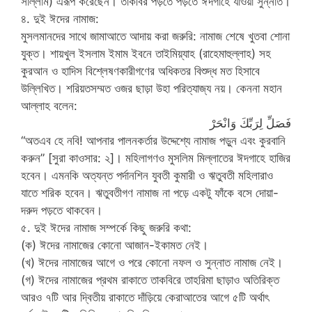
সাল্লাম) এরূপ করেছেন। তাকবির পড়তে পড়তে ঈদগাহে যাওয়া সুন্নাত।
৪. দুই ঈদের নামাজ:
মুসলমানদের সাথে জামাআতে আদায় করা জরুরি: নামাজ শেষে খুতবা শোনা
যুক্ত। শায়খুল ইসলাম ইমাম ইবনে তাইমিয়্যাহ (রাহেমাহুল্লাহ) সহ
কুরআন ও হাদিস বিশ্লেষণকারীগণের অধিকতর বিশুদ্ধ মত হিসাবে
উল্লিখিত। শরিয়তসম্মত ওজর ছাড়া উহা পরিত্যাজ্য নয়। কেননা মহান
আল্লাহ বলেন:
فَصَلِّ لِرَبِّكَ وَانْحَرْ
“অতএব হে নবি! আপনার পালনকর্তার উদ্দেশ্যে নামাজ পড়ুন এবং কুরবানি
করুন” [সুরা কাওসার: ২]। মহিলাগণও মুসলিম মিল্লাতের ঈদগাহে হাজির
হবেন। এমনকি অত্যন্ত পর্দানশিন যুবতী কুমারী ও ঋতুবতী মহিলারাও
যাতে শরিক হবেন। ঋতুবতীগণ নামাজ না পড়ে একটু ফাঁকে বসে দোয়া-
দরুদ পড়তে থাকবেন।
৫. দুই ঈদের নামাজ সম্পর্কে কিছু জরুরি কথা:
(ক) ঈদের নামাজের কোনো আজান-ইকামত নেই।
(খ) ঈদের নামাজের আগে ও পরে কোনো নফল ও সুন্নাত নামাজ নেই।
(গ) ঈদের নামাজের প্রথম রাকাতে তাকবিরে তাহরিমা ছাড়াও অতিরিক্ত
আরও ৭টি আর দ্বিতীয় রাকাতে দাঁড়িয়ে কেরাআতের আগে ৫টি অর্থাৎ