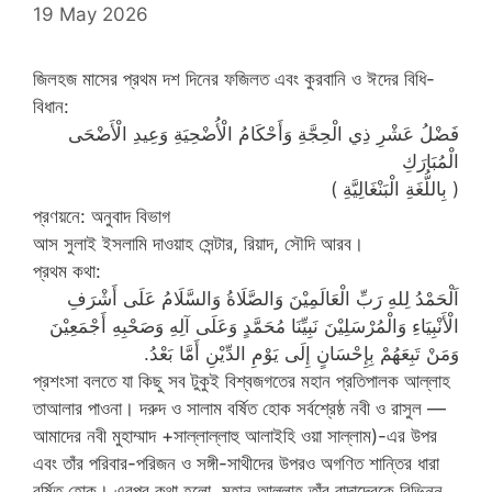
19 May 2026
জিলহজ মাসের প্রথম দশ দিনের ফজিলত এবং কুরবানি ও ঈদের বিধি-
বিধান:
فَضْلُ عَشْرِ ذِي الْحِجَّةِ وَأَحْكَامُ الْأُضْحِيَةِ وَعِيدِ الْأَضْحَى
الْمُبَارَكِ
( بِاللُّغَةِ الْبَنْغَالِيَّةِ )
প্রণয়নে: অনুবাদ বিভাগ
আস সুলাই ইসলামি দাওয়াহ সেন্টার, রিয়াদ, সৌদি আরব।
প্রথম কথা:
اَلْحَمْدُ لِلهِ رَبِّ الْعَالَمِيْنَ وَالصَّلَاةُ وَالسَّلَامُ عَلَى أَشْرَفِ
الْأَنْبِيَاءِ وَالْمُرْسَلِيْنَ نَبِيِّنَا مُحَمَّدٍ وَعَلَى آلِهِ وَصَحْبِهِ أَجْمَعِيْنَ
وَمَنْ تَبِعَهُمْ بِإِحْسَانٍ إِلَى يَوْمِ الدِّيْنِ أَمَّا بَعْدُ.
প্রশংসা বলতে যা কিছু সব টুকুই বিশ্বজগতের মহান প্রতিপালক আল্লাহ
তাআলার পাওনা। দরুদ ও সালাম বর্ষিত হোক সর্বশ্রেষ্ঠ নবী ও রাসুল —
আমাদের নবী মুহাম্মাদ +সাল্লাল্লাহু আলাইহি ওয়া সাল্লাম)-এর উপর
এবং তাঁর পরিবার-পরিজন ও সঙ্গী-সাথীদের উপরও অগণিত শান্তির ধারা
বর্ষিত হোক। এরপর কথা হলো, মহান আল্লাহ তাঁর বান্দাদেরকে বিভিন্ন