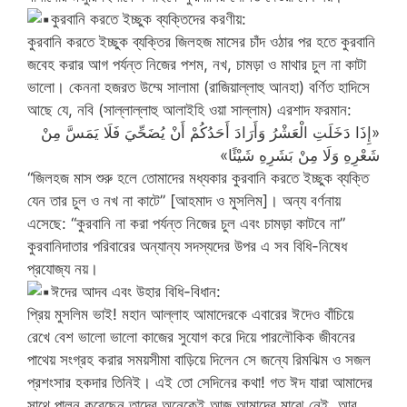
কুরবানি করতে ইচ্ছুক ব্যক্তিদের করণীয়:
কুরবানি করতে ইচ্ছুক ব্যক্তির জিলহজ মাসের চাঁদ ওঠার পর হতে কুরবানি
জবেহ করার আগ পর্যন্ত নিজের পশম, নখ, চামড়া ও মাথার চুল না কাটা
ভালো। কেননা হজরত উম্মে সালামা (রাজিয়াল্লাহু আনহা) বর্ণিত হাদিসে
আছে যে, নবি (সাল্লাল্লাহু আলাইহি ওয়া সাল্লাম) এরশাদ ফরমান:
«إِذَا دَخَلَتِ الْعَشْرُ وَأَرَادَ أَحَدُكُمْ أَنْ يُضَحِّيَ فَلَا يَمَسَّ مِنْ
شَعْرِهِ وَلَا مِنْ بَشَرِهِ شَيْئًا»
“জিলহজ মাস শুরু হলে তোমাদের মধ্যকার কুরবানি করতে ইচ্ছুক ব্যক্তি
যেন তার চুল ও নখ না কাটে” [আহমাদ ও মুসলিম]। অন্য বর্ণনায়
এসেছে: “কুরবানি না করা পর্যন্ত নিজের চুল এবং চামড়া কাটবে না”
কুরবানিদাতার পরিবারের অন্যান্য সদস্যদের উপর এ সব বিধি-নিষেধ
প্রযোজ্য নয়।
ঈদের আদব এবং উহার বিধি-বিধান:
প্রিয় মুসলিম ভাই! মহান আল্লাহ আমাদেরকে এবারের ঈদেও বাঁচিয়ে
রেখে বেশ ভালো ভালো কাজের সুযোগ করে দিয়ে পারলৌকিক জীবনের
পাথেয় সংগ্রহ করার সময়সীমা বাড়িয়ে দিলেন সে জন্যে রিমঝিম ও সজল
প্রশংসার হকদার তিনিই। এই তো সেদিনের কথা! গত ঈদ যারা আমাদের
সাথে পালন করেছেন তাদের অনেকেই আজ আমাদের মাঝে নেই, আর