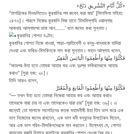
«كُلُّ أَيَّامِ التَّشْرِيقِ ذَبْحٌ»
“তাশরিকের দিনগুলিতেও কুরবানির পশু জবেহ করা যায়” [সিলসিলা সহিহা:
২৪৭৩]। পারলে নিজের কুরবানি নিজ হাতে ‘বিসমিল্লাহি ওয়াল্লাহু
আকবার আল্লাহুম্মা হাযা আন…….’ বলে জবেহ করা সুন্নাত।
কুরবানির গোশত বণ্টন:
কুরবানির গোশত নিজে খাওয়া, পাড়া-প্রতিবেশী ও বন্ধু-বান্ধবকে হাদিয়া
দেওয়া এবং ফকির-মিসকিনকে দান করা সুন্নাত। মহান আল্লাহ বলেন,
فَكُلُوْا مِنْهَا وَأَطْعِمُوا الْبَائِسَ الْفَقِيْرَ
“অতঃপর উহা হতে তোমরা আহার কর এবং দুঃস্থ ফকিরদেরকে আহার
করাও” [সুরা হজ: ২৮]।
তিনি আরও বলেন,
فَكُلُوْا مِنْهَا وَأَطْعِمُوا الْقَانِعَ وَالْمُعْتَرَّ
“— তখন উহা হতে তোমরা নিজেরা আহার কর এবং আহার করাও
তাদেরকে যারা চায় না এবং তাদেরকেও যারা চায়” [সুরা হজ: ৩৬]। এ
জন্যেই তো সালাফে সালেহিনের কতক মহামনীষী উহা তিন ভাগ করে এক
ভাগ নিজেদের জন্যে রাখতেন, এক ভাগ ধনী বন্ধুদের উপঢৌকন দিতেন,
আর এক ভাগ গরিব-মিসকিনদেরকে দান করতেন। উল্লেখ্য যে, গোশত
বানানোর মজুরি হিসাবে কসাইকে কুরবানির গোশত দেওয়া বৈধ নয়।