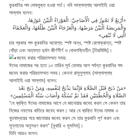
কুরবানির পশু দোষমুক্ত হওয়া শর্ত। নবি সাল্লাল্লাহু আলাইহি ওয়া
সাল্লাম বলেন:
«أَرْبَعٌ لَا تَجُوزُ فِي الْأَضَاحِيِّ: الْعَوْرَاءُ الْبَيِّنُ عَوَرُهَا،
وَالْمَرِيضَةُ الْبَيِّنُ مَرَضُهَا، وَالْعَرْجَاءُ الْبَيِّنُ ظَلْعُهَا، وَالْعَجْفَاءُ
الَّتِي لَا تُنْقِي»
চার প্রকার পশু কুরবানির অযোগ্য: স্পষ্ট অন্ধ, স্পষ্ট রোগাক্রান্ত, স্পষ্ট
খোঁড়া এবং অত্যন্ত দুর্বল জীর্ণশীর্ণ ও বোধশক্তিহীন [তিরমিজি]।
জবেহ করার শরিয়তসম্মত সময়:
ঈদের নামাজের পর হতে ১৩ তারিখ সূর্য ডোবার আগ পর্যন্ত কুরবানির পশু
জবেহ করার শরিয়তসম্মত সময়। কেননা রাসুলুল্লাহ (সাল্লাল্লাহু
আলাইহি ওয়া সাল্লাম) বলেন:
«مَنْ ذَبَحَ قَبْلَ الصَّلَاةِ فَإِنَّمَا يَذْبَحُ لِنَفْسِهِ، وَمَنْ ذَبَحَ بَعْدَ
الصَّلَاةِ وَالْخُطْبَتَيْنِ فَقَدْ تَمَّ نُسُكُهُ وَأَصَابَ سُنَّةَ الْمُسْلِمِينَ»
“যে ব্যক্তি ঈদের নামাজের আগে যে জানোয়ার জবেহ করল সে কেবল তার
নিজের নফসের খাতিরে জবেহ করল। আর যে ব্যক্তি ঈদের নামাজ ও
খুতবাদ্বয়ের পরে জানোয়ার জবেহ করল সে তার কুরবানি পূর্ণ করল এবং
সুন্নাতের অনুসরণ করল” [বুখারি ও মুসলিম]।
তিনি আরও বলেন: