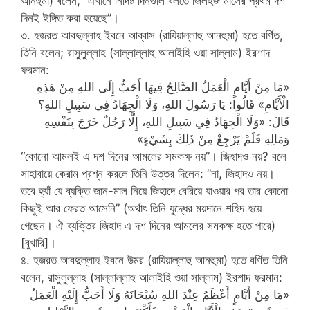
আনহুমা) বলেন, “এখানে নির্দিষ্ট দিনগুলি বলতে জিলহজ মাসের প্রথম দশ
দিনই ইঙ্গিত করা হয়েছে”।
৩. হজরত আবদুল্লাহ ইবনে আব্বাস (রাযিয়াল্লাহু আনহুমা) হতে বর্ণিত,
তিনি বলেন; রাসুলুল্লাহ (সাল্লাল্লাহু আলাইহি ওয়া সাল্লাম) ইরশাদ
ফরমান:
«مَا مِنْ أَيَّامٍ الْعَمَلُ الصَّالِحُ فِيهَا أَحَبُّ إِلَى اللهِ مِنْ هَذِهِ
الْأَيَّامِ» قَالُوا: يَا رَسُولَ اللهِ، وَلَا الْجِهَادُ فِي سَبِيلِ اللهِ؟
قَالَ: «وَلَا الْجِهَادُ فِي سَبِيلِ اللهِ، إِلَّا رَجُلٌ خَرَجَ بِنَفْسِهِ
وَمَالِهِ فَلَمْ يَرْجِعْ مِنْ ذَلِكَ بِشَيْءٍ»
“কোনো আমলই এ দশ দিনের আমলের সমকক্ষ নয়”। জিহাদও নয়? বলে
সাহাবায়ে কেরাম প্রশ্ন করলে তিনি উত্তর দিলেন: “না, জিহাদও নয়।
তবে হ্যাঁ যে ব্যক্তি জান-মাল নিয়ে জিহাদে বেরিয়ে যাওয়ার পর তার কোনো
কিছুই আর ফেরত আসেনি” (অর্থাৎ তিনি যুদ্ধের ময়দানে শহিদ হয়ে
গেছেন। ঐ ব্যক্তির জিহাদ এ দশ দিনের আমলের সমকক্ষ হতে পারে)
[বুখারি]।
৪. হজরত আবদুল্লাহ ইবনে উমর (রাযিয়াল্লাহু আনহুমা) হতে বর্ণিত তিনি
বলেন, রাসুলুল্লাহ (সাল্লাল্লাহু আলাইহি ওয়া সাল্লাম) ইরশাদ ফরমান:
«مَا مِنْ أَيَّامٍ أَعْظَمُ عِنْدَ اللهِ سُبْحَانَهُ وَلَا أَحَبُّ إِلَيْهِ الْعَمَلُ