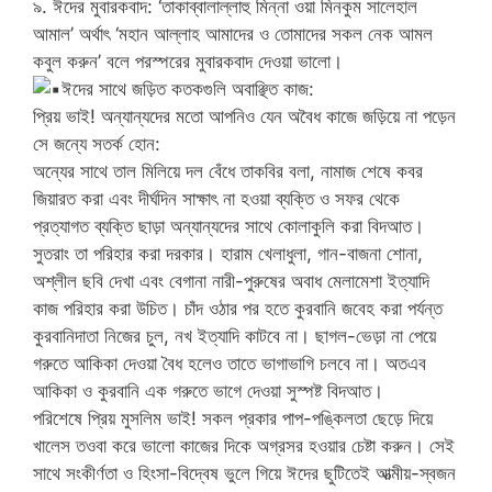
৯. ঈদের মুবারকবাদ: ‘তাকাব্বালাল্লাহু মিন্না ওয়া মিনকুম সালেহাল
আমাল’ অর্থাৎ ‘মহান আল্লাহ আমাদের ও তোমাদের সকল নেক আমল
কবুল করুন’ বলে পরস্পরের মুবারকবাদ দেওয়া ভালো।
ঈদের সাথে জড়িত কতকগুলি অবাঞ্ছিত কাজ:
প্রিয় ভাই! অন্যান্যদের মতো আপনিও যেন অবৈধ কাজে জড়িয়ে না পড়েন
সে জন্যে সতর্ক হোন:
অন্যের সাথে তাল মিলিয়ে দল বেঁধে তাকবির বলা, নামাজ শেষে কবর
জিয়ারত করা এবং দীর্ঘদিন সাক্ষাৎ না হওয়া ব্যক্তি ও সফর থেকে
প্রত্যাগত ব্যক্তি ছাড়া অন্যান্যদের সাথে কোলাকুলি করা বিদআত।
সুতরাং তা পরিহার করা দরকার। হারাম খেলাধুলা, গান-বাজনা শোনা,
অশ্লীল ছবি দেখা এবং বেগানা নারী-পুরুষের অবাধ মেলামেশা ইত্যাদি
কাজ পরিহার করা উচিত। চাঁদ ওঠার পর হতে কুরবানি জবেহ করা পর্যন্ত
কুরবানিদাতা নিজের চুল, নখ ইত্যাদি কাটবে না। ছাগল-ভেড়া না পেয়ে
গরুতে আকিকা দেওয়া বৈধ হলেও তাতে ভাগাভাগি চলবে না। অতএব
আকিকা ও কুরবানি এক গরুতে ভাগে দেওয়া সুস্পষ্ট বিদআত।
পরিশেষে প্রিয় মুসলিম ভাই! সকল প্রকার পাপ-পঙ্কিলতা ছেড়ে দিয়ে
খালেস তওবা করে ভালো কাজের দিকে অগ্রসর হওয়ার চেষ্টা করুন। সেই
সাথে সংকীর্ণতা ও হিংসা-বিদ্বেষ ভুলে গিয়ে ঈদের ছুটিতেই আত্মীয়-স্বজন