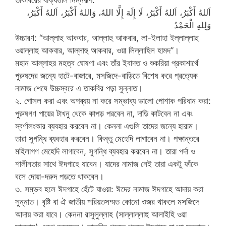
اَللهُ أَكْبَرُ، اَللهُ أَكْبَرُ، لَا إِلَهَ إِلَّا اللهُ، وَاللهُ أَكْبَرُ، اَللهُ أَكْبَرُ،
وَلِلهِ الْحَمْدُ
উচ্চারণ: “আল্লাহু আকবার, আল্লাহু আকবার, লা-ইলাহা ইল্লাল্লাহু
ওয়াল্লাহু আকবার, আল্লাহু আকবার, ওয়া লিল্লাহিল হামদ”।
মহান আল্লাহর মহত্ব ঘোষণা এবং তাঁর ইবাদত ও শুকরিয়া প্রকাশার্থে
পুরুষদের জন্যে হাটে-বাজারে, মসজিদে-বাড়িতে বিশেষ করে প্রত্যেক
নামাজ শেষে উচ্চস্বরে এ তাকবির পড়া সুন্নাত।
২. গোসল করা এবং অপব্যয় না করে সম্ভাব্য ভালো পোশাক পরিধান করা:
পুরুষগণ পায়ের টাখনু থেকে কাপড় পরবেন না, দাড়ি কাটবেন না এবং
স্বর্ণালংকার ব্যবহার করবেন না। কেননা এগুলি তাদের জন্যে হারাম।
তারা সুগন্ধি ব্যবহার করবেন। কিন্তু মেহেদি লাগাবেন না। পক্ষান্তরে
মহিলাগণ মেহেদি লাগাবেন, সুগন্ধি ব্যবহার করবেন না। তারা পর্দা ও
শালীনতার সাথে ঈদগাহে যাবেন। যাদের নামাজ নেই তারা একটু ফাঁকে
বসে দোয়া-দরুদ পড়তে থাকবেন।
৩. সম্ভব হলে ঈদগাহে হেঁটে যাওয়া: ঈদের নামাজ ঈদগাহে আদায় করা
সুন্নাত। বৃষ্টি বা ঐ জাতীয় শরিয়তসম্মত কোনো ওজর থাকলে মসজিদে
আদায় করা যাবে। কেননা রাসুলুল্লাহ (সাল্লাল্লাহু আলাইহি ওয়া