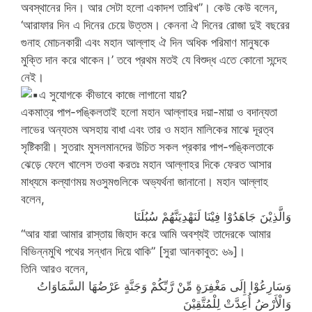
অবস্থানের দিন। আর সেটা হলো একাদশ তারিখ”। কেউ কেউ বলেন,
‘আরাফার দিন এ দিনের চেয়ে উত্তম। কেননা ঐ দিনের রোজা দুই বছরের
গুনাহ মোচনকারী এবং মহান আল্লাহ ঐ দিন অধিক পরিমাণ মানুষকে
মুক্তি দান করে থাকেন।’ তবে প্রথম মতই যে বিশুদ্ধ এতে কোনো সন্দেহ
নেই।
এ সুযোগকে কীভাবে কাজে লাগানো যায়?
একমাত্র পাপ-পঙ্কিলতাই হলো মহান আল্লাহর দয়া-মায়া ও বদান্যতা
লাভের অন্যতম অসহায় বাধা এবং তার ও মহান মালিকের মাঝে দূরত্ব
সৃষ্টিকারী। সুতরাং মুসলমানদের উচিত সকল প্রকার পাপ-পঙ্কিলতাকে
ঝেড়ে ফেলে খালেস তওবা করতঃ মহান আল্লাহর দিকে ফেরত আসার
মাধ্যমে কল্যাণময় মওসুমগুলিকে অভ্যর্থনা জানানো। মহান আল্লাহ
বলেন,
وَالَّذِيْنَ جَاهَدُوْا فِيْنَا لَنَهْدِيَنَّهُمْ سُبُلَنَا
“আর যারা আমার রাস্তায় জিহাদ করে আমি অবশ্যই তাদেরকে আমার
বিভিন্নমুখি পথের সন্ধান দিয়ে থাকি” [সুরা আনকাবুত: ৬৯]।
তিনি আরও বলেন,
وَسَارِعُوْا إِلَى مَغْفِرَةٍ مِّنْ رَّبِّكُمْ وَجَنَّةٍ عَرْضُهَا السَّمَاوَاتُ
وَالْأَرْضُ أُعِدَّتْ لِلْمُتَّقِيْنَ