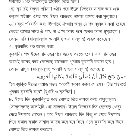
সর্বমোট ১২টি অতিরিক্ত তাকবির দিতে হবে।
(ঘ) সূর্য দুই বল্লম পরিমাণ ওঠার পরে ঈদুল ফিতরের নামাজ আর এক
বল্লম পরিমাণ ওঠার পরে ঈদুল আজহার নামাজ আদায় করা সুন্নাত।
৬. রাস্তা পরিবর্তন করা: ঈদগাহে যাওয়ার জন্য যে পথ ব্যবহার করা হয়েছে
ফেরত আসার সময় ঐ পথে না এসে অন্য পথে ফেরত আসা মুস্তাহাব।
কেননা নবি (সাল্লাল্লাহু আলাইহি ওয়া সাল্লাম) এরূপ করেছেন।
৭. কুরবানির পশু জবেহ করা:
কুরবানির পশু ঈদের নামাজের পরে জবেহ করতে হবে। যারা নামাজের
আগেই জবেহ করে ফেলেছে তাদেরকে পুনরায় কুরবানি করতে হবে।
কেননা রাসুল (সাল্লাল্লাহু আলাইহি ওয়া সাল্লাম) বলেছেন:
«مَنْ ذَبَحَ قَبْلَ أَنْ يُصَلِّيَ فَلْيُعِدْ مَكَانَهَا أُخْرَى»
“যে ব্যক্তি ঈদের নামাজ পড়ার আগেই জবেহ করল সে যেন এটার পরিবর্তে
পুনরায় কুরবানি করে” [বুখারি ও মুসলিম]।
৮. ঈদের দিন কুরবানিকৃত পশুর গোশত দিয়ে নাশতা করা: রাসুলুল্লাহ
(সাল্লাল্লাহু আলাইহি ওয়া সাল্লাম) ঈদুল ফিতরের দিন বেজোড় খেজুর
খেয়ে ঈদগাহে যেতেন। আর ঈদুল আজহার দিন কিছু না খেয়ে ঈদগাহে
গিয়ে সকাল সকাল নামাজ আদায় করে ঘরে ফিরে এসে কুরবানি করে উহার
গোশত দিয়ে নাশতা করতেন।