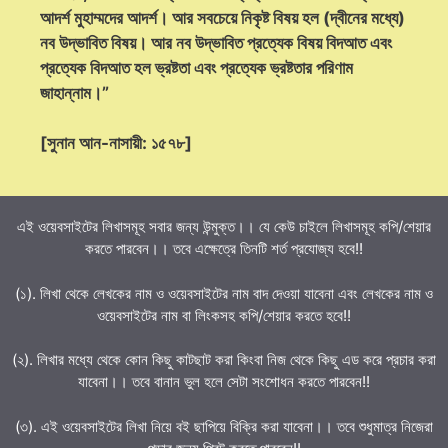
আদর্শ মুহাম্মদের আদর্শ। আর সবচেয়ে নিকৃষ্ট বিষয় হল (দ্বীনের মধ্যে)
নব উদ্ভাবিত বিষয়। আর নব উদ্ভাবিত প্রত্যেক বিষয় বিদআত এবং
প্রত্যেক বিদআত হল ভ্রষ্টতা এবং প্রত্যেক ভ্রষ্টতার পরিণাম
জাহান্নাম।”
[সুনান আন-নাসায়ী: ১৫৭৮]
এই ওয়েবসাইটের লিখাসমূহ সবার জন্য উন্মুক্ত।। যে কেউ চাইলে লিখাসমূহ কপি/শেয়ার
করতে পারবেন।। তবে এক্ষেত্রে তিনটি শর্ত প্রযোজ্য হবে!!
(১). লিখা থেকে লেখকের নাম ও ওয়েবসাইটের নাম বাদ দেওয়া যাবেনা এবং লেখকের নাম ও
ওয়েবসাইটের নাম বা লিংকসহ কপি/শেয়ার করতে হবে!!
(২). লিখার মধ্যে থেকে কোন কিছু কাটছাট করা কিংবা নিজ থেকে কিছু এড করে প্রচার করা
যাবেনা।। তবে বানান ভুল হলে সেটা সংশোধন করতে পারবেন!!
(৩). এই ওয়েবসাইটের লিখা নিয়ে বই ছাপিয়ে বিক্রি করা যাবেনা।। তবে শুধুমাত্র নিজেরা