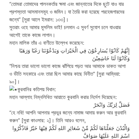
“তোমরা তোমাদের পালনকর্তার ক্ষমা এবং জান্নাতের দিকে ছুটে যাও যার
প্রশস্ততা আসমানসমূহ ও জমিন। যা তৈরি করা হয়েছে পরহেজগারদের
জন্যে” [সুরা আলে ইমরান: ১৩৩]।
সুতরাং ওহে আমার মুসলিম ভাই! চলমান এ সুবর্ণ সুযোগ চলে যাওয়ার
আগেই তাকে কাজে লাগান।
মহান মালিক তাঁর এ বাণীতে উল্লেখ করেছেন:
إِنَّهُمْ كَانُوْا يُسَارِعُوْنَ فِي الْخَيْرَاتِ وَيَدْعُوْنَنَا رَغَبًا وَرَهَبًا
وَكَانُوْا لَنَا خَاشِعِيْنَ
“নিশ্চয় তারা ভালো ভালো কাজে ঝাঁপিয়ে পড়ত আর আমাকে ডাকত আশা
ও ভীতি সহকারে এবং তারা ছিল আমার কাছে বিনীত” [সুরা আম্বিয়া:
৯০]।
কুরবানির কতিপয় বিধান:
মহান আল্লাহ নিম্নলিখিত আয়াতে কুরবানি করার নির্দেশ দিয়েছেন:
فَصَلِّ لِرَبِّكَ وَانْحَرْ
“হে নবি! আপনি আপনার প্রভুর জন্যে নামাজ আদায় করুন আর কুরবানি
করুন” [সুরা কাওসার: ২]। তিনি আরও বলেন,
وَالْبُدْنَ جَعَلْنَاهَا لَكُمْ مِّنْ شَعَائِرِ اللهِ لَكُمْ فِيْهَا خَيْرٌ فَاذْكُرُوا
اسْمَ اللهِ عَلَيْهَا صَوَافَّ