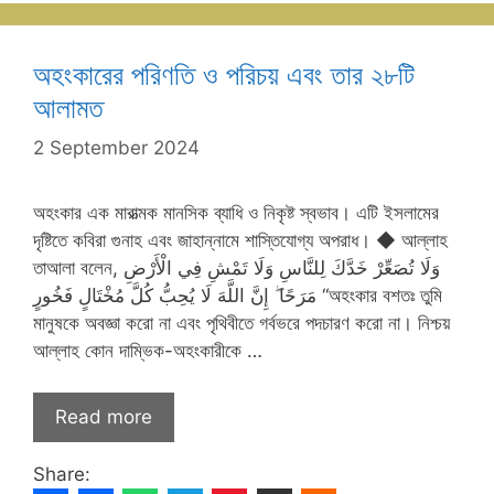
অহংকারের পরিণতি ও পরিচয় এবং তার ২৮টি
আলামত
2 September 2024
অহংকার এক মারাত্মক মানসিক ব্যাধি ও নিকৃষ্ট স্বভাব। এটি ইসলামের
দৃষ্টিতে কবিরা গুনাহ এবং জাহান্নামে শাস্তিযোগ্য অপরাধ। ◆ আল্লাহ
তাআলা বলেন, وَلَا تُصَعِّرْ خَدَّكَ لِلنَّاسِ وَلَا تَمْشِ فِي الْأَرْضِ
مَرَحًا ۖ إِنَّ اللَّهَ لَا يُحِبُّ كُلَّ مُخْتَالٍ فَخُورٍ “অহংকার বশতঃ তুমি
মানুষকে অবজ্ঞা করো না এবং পৃথিবীতে গর্বভরে পদচারণ করো না। নিশ্চয়
আল্লাহ কোন দাম্ভিক-অহংকারীকে …
Read more
Share: