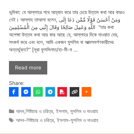
ভূমিকা: যে আল্লাহর পথে আহ্বান করে তার চেয়ে উত্তম কথা আর কারও
নেই। আল্লাহ তাআলা বলেন, وَمَنْ أَحْسَنُ قَوْلًا مِّمَّن دَعَا إِلَى
اللَّهِ وَعَمِلَ صَالِحًا وَقَالَ إِنَّنِي مِنَ الْمُسْلِمِينَ ‎ “তার কথা
অপেক্ষা উত্তম কথা আর কার আছে যে, আল্লাহর দিকে দাওয়াত দেয়,
সৎকর্ম করে এবং বলে, আমি একজন মুসলিম বা আত্মসমর্পণকারীদের
অন্তর্ভুক্ত?” [সূরা ফুসসিলাত/হা-মী-ম …
Read more
Share:
Categories
আদব,শিষ্টাচার ও চরিত্র
,
ইসলাম, মুসলিম ও দাওয়াহ
Tags
আদব-শিষ্টাচার ও চরিত্র
,
ইসলাম-মুসলিম ও দাওয়াহ