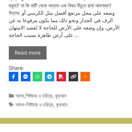
হুকুম? তা কি মাটি থেকে অন্তত এক বিঘত উঁচুতে রাখা আবশ্যক?
উত্তর: وضعه على محل مرتفع أفضل مثل الكرسي أو
الرف في الجدار ونحو ذلك مما يكون مرفوعا به عن
الأرض، وإن وضعه على الأرض للحاجة لا لقصد الامتهان
على أرض طاهرة بسبب الحاجة …
Read more
Share:
Categories
আদব,শিষ্টাচার ও চরিত্র
,
কুরআন
Tags
আদব-শিষ্টাচার ও চরিত্র
,
কুরআন