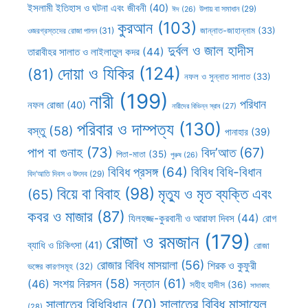
ইসলামী ইতিহাস ও ঘটনা এবং জীবনী
(40)
উপায় বা সমাধান
(29)
ঈদ
(26)
কুরআন
(103)
ওজরগ্রস্তদের রোজা পালন
(31)
জান্নাত-জাহান্নাম
(33)
দুর্বল ও জাল হাদীস
তারাবীহর সালাত ও লাইলাতুল কদর
(44)
দোয়া ও যিকির
(124)
(81)
নফল ও সুন্নাত সালাত
(33)
নারী
(199)
পরিধান
নফল রোজা
(40)
নারীদের বিভিন্ন স্রাব
(27)
পরিবার ও দাম্পত্য
(130)
বস্তু
(58)
পানাহার
(39)
পাপ বা গুনাহ
(73)
বিদ’আত
(67)
পিতা-মাতা
(35)
পুরুষ
(26)
বিবিধ প্রসঙ্গ
(64)
বিবিধ বিধি-বিধান
বিদ’আতি দিবস ও উৎসব
(29)
বিয়ে বা বিবাহ
(98)
মৃত্যু ও মৃত ব্যক্তি এবং
(65)
কবর ও মাজার
(87)
যিলহজ্জ-কুরবানী ও আরাফা দিবস
(44)
রোগ
রোজা ও রমজান
(179)
ব্যাধি ও চিকিৎসা
(41)
রোজা
রোজার বিবিধ মাসয়ালা
(56)
শিরক ও কুফুরী
ভঙ্গের কারণসমূহ
(32)
সন্তান
(61)
সংশয় নিরসন
(58)
(46)
সহীহ হাদীস
(36)
সাদাকাহ
সালাতের বিবিধ মাসায়েল
সালাতের বিধিবিধান
(70)
(28)