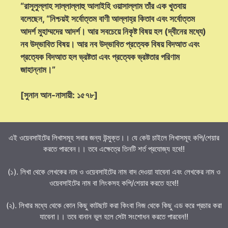
“রাসূলুল্লাহ সাল্লাল্লাহু আলাইহি ওয়াসাল্লাম তাঁর এক খুতবায়
বলেছেন, “নিশ্চয়ই সর্বোত্তম বাণী আল্লাহ্‌র কিতাব এবং সর্বোত্তম
আদর্শ মুহাম্মদের আদর্শ। আর সবচেয়ে নিকৃষ্ট বিষয় হল (দ্বীনের মধ্যে)
নব উদ্ভাবিত বিষয়। আর নব উদ্ভাবিত প্রত্যেক বিষয় বিদআত এবং
প্রত্যেক বিদআত হল ভ্রষ্টতা এবং প্রত্যেক ভ্রষ্টতার পরিণাম
জাহান্নাম।”
[সুনান আন-নাসায়ী: ১৫৭৮]
এই ওয়েবসাইটের লিখাসমূহ সবার জন্য উন্মুক্ত।। যে কেউ চাইলে লিখাসমূহ কপি/শেয়ার
করতে পারবেন।। তবে এক্ষেত্রে তিনটি শর্ত প্রযোজ্য হবে!!
(১). লিখা থেকে লেখকের নাম ও ওয়েবসাইটের নাম বাদ দেওয়া যাবেনা এবং লেখকের নাম ও
ওয়েবসাইটের নাম বা লিংকসহ কপি/শেয়ার করতে হবে!!
(২). লিখার মধ্যে থেকে কোন কিছু কাটছাট করা কিংবা নিজ থেকে কিছু এড করে প্রচার করা
যাবেনা।। তবে বানান ভুল হলে সেটা সংশোধন করতে পারবেন!!