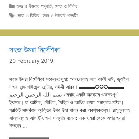
Categories
হজ্জ ও উমরার পদ্ধতি
,
দোয়া ও যিকির
Tags
দোয়া ও যিকির
,
হজ্জ ও উমরার পদ্ধতি
সহজ উমরা নির্দেশিকা
20 February 2019
সহজ উমরা নির্দেশিকা সংকলনঃ মুহা: আবদুল্লাহ্‌ আল কাফী দাঈ, জুবাইল
দাওয়া এন্ড গাইডেন্স সেন্টার, সঊদী আরব। ▬▬▬✪✪✪▬▬▬
بسم الله الرحمن الرحيم ওমরাহ্‌ একটি অন্যতম গুরুত্বপূর্ণ
ইবাদত। যা আত্মিক, মৌখিক, দৈহিক ও আর্থিক ত্যাগ সমম্বয়ে গঠিত।
প্রতিটি সামর্থবান ব্যক্তির উপর উহা পালন করা অবশ্যকর্তব্য। রাসূলুল্লাহ্‌
সাল্লাল্লাহু আলাইহি ওয়া সাল্লাম বলেন: এক ওমরা থেকে অপর ওমরা
উভয়ের …