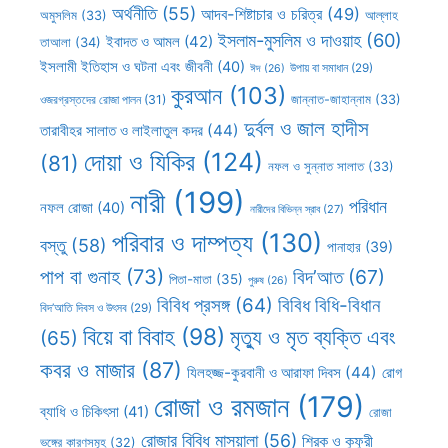
অর্থনীতি
(55)
আদব-শিষ্টাচার ও চরিত্র
(49)
আল্লাহ
অমুসলিম
(33)
ইসলাম-মুসলিম ও দাওয়াহ
(60)
ইবাদত ও আমল
(42)
তাআলা
(34)
ইসলামী ইতিহাস ও ঘটনা এবং জীবনী
(40)
উপায় বা সমাধান
(29)
ঈদ
(26)
কুরআন
(103)
ওজরগ্রস্তদের রোজা পালন
(31)
জান্নাত-জাহান্নাম
(33)
দুর্বল ও জাল হাদীস
তারাবীহর সালাত ও লাইলাতুল কদর
(44)
দোয়া ও যিকির
(124)
(81)
নফল ও সুন্নাত সালাত
(33)
নারী
(199)
পরিধান
নফল রোজা
(40)
নারীদের বিভিন্ন স্রাব
(27)
পরিবার ও দাম্পত্য
(130)
বস্তু
(58)
পানাহার
(39)
পাপ বা গুনাহ
(73)
বিদ’আত
(67)
পিতা-মাতা
(35)
পুরুষ
(26)
বিবিধ প্রসঙ্গ
(64)
বিবিধ বিধি-বিধান
বিদ’আতি দিবস ও উৎসব
(29)
বিয়ে বা বিবাহ
(98)
মৃত্যু ও মৃত ব্যক্তি এবং
(65)
কবর ও মাজার
(87)
যিলহজ্জ-কুরবানী ও আরাফা দিবস
(44)
রোগ
রোজা ও রমজান
(179)
ব্যাধি ও চিকিৎসা
(41)
রোজা
রোজার বিবিধ মাসয়ালা
(56)
শিরক ও কুফুরী
ভঙ্গের কারণসমূহ
(32)