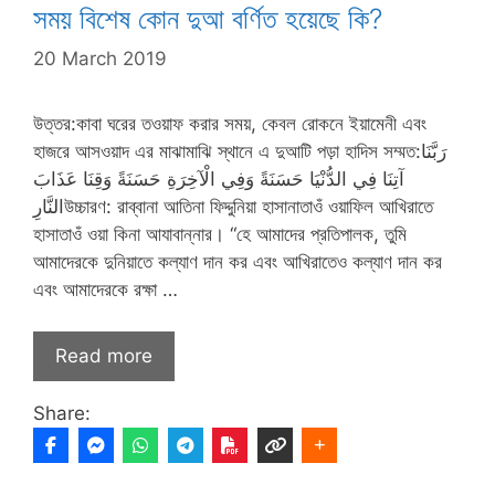
সময় বিশেষ কোন দুআ বর্ণিত হয়েছে কি?
20 March 2019
উত্তর:কাবা ঘরের তওয়াফ করার সময়, কেবল রোকনে ইয়ামেনী এবং
হাজরে আসওয়াদ এর মাঝামাঝি স্থানে এ দুআটি পড়া হাদিস সম্মত:رَبَّنَا
آتِنَا فِي الدُّنْيَا حَسَنَةً وَفِي الْآخِرَةِ حَسَنَةً وَقِنَا عَذَابَ
النَّارِউচ্চারণ: রাব্বানা আতিনা ফিদ্দুনিয়া হাসানাতাওঁ ওয়াফিল আখিরাতে
হাসাতাওঁ ওয়া কিনা আযাবান্নার। “হে আমাদের প্রতিপালক, তুমি
আমাদেরকে দুনিয়াতে কল্যাণ দান কর এবং আখিরাতেও কল্যাণ দান কর
এবং আমাদেরকে রক্ষা …
Read more
Share: