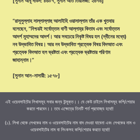
[সুনান আবূ দাউদ: ৪৬০৭, সুনান আত তিরমিজী: ২৬৭৬]
“রাসূলুল্লাহ সাল্লাল্লাহু আলাইহি ওয়াসাল্লাম তাঁর এক খুতবায়
বলেছেন, “নিশ্চয়ই সর্বোত্তম বাণী আল্লাহ্‌র কিতাব এবং সর্বোত্তম
আদর্শ মুহাম্মদের আদর্শ। আর সবচেয়ে নিকৃষ্ট বিষয় হল (দ্বীনের মধ্যে)
নব উদ্ভাবিত বিষয়। আর নব উদ্ভাবিত প্রত্যেক বিষয় বিদআত এবং
প্রত্যেক বিদআত হল ভ্রষ্টতা এবং প্রত্যেক ভ্রষ্টতার পরিণাম
জাহান্নাম।”
[সুনান আন-নাসায়ী: ১৫৭৮]
এই ওয়েবসাইটের লিখাসমূহ সবার জন্য উন্মুক্ত।। যে কেউ চাইলে লিখাসমূহ কপি/শেয়ার
করতে পারবেন।। তবে এক্ষেত্রে তিনটি শর্ত প্রযোজ্য হবে!!
(১). লিখা থেকে লেখকের নাম ও ওয়েবসাইটের নাম বাদ দেওয়া যাবেনা এবং লেখকের নাম ও
ওয়েবসাইটের নাম বা লিংকসহ কপি/শেয়ার করতে হবে!!