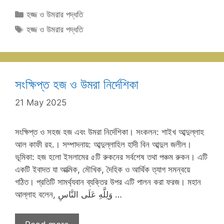
Categories
হজ্জ ও উমরার পদ্ধতি
Tags
হজ্জ ও উমরার পদ্ধতি
সংক্ষিপ্ত হজ ও উমরা নির্দেশিকা
21 May 2025
সংক্ষিপ্ত ও সহজ হজ এবং উমরা নির্দেশিকা। সংকলন: শাইখ আব্দুল্লাহ
আল কাফী রহ.। সম্পাদনায়: আব্দুল্লাহিল হাদী বিন আব্দুল জলীল।
ভূমিকা: হজ হলো ইসলামের ৫টি রুকনের সর্বশেষ তথা পঞ্চম রুকন। এটি
একটি ইবাদত যা আত্মিক, মৌখিক, দৈহিক ও আর্থিক ত্যাগ সমন্বয়ে
গঠিত। প্রতিটি সামর্থ্যবান ব্যক্তির উপর এটি পালন করা ফরজ। মহান
আল্লাহ বলেন, وَلِلَّهِ عَلَى النَّاسِ …