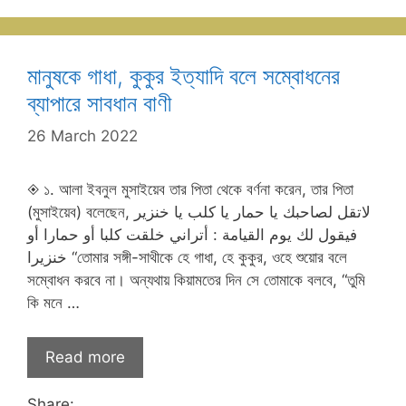
মানুষকে গাধা, কুকুর ইত্যাদি বলে সম্বোধনের
ব্যাপারে সাবধান বাণী
26 March 2022
◈ ১. আলা ইবনুল মুসাইয়েব তার পিতা থেকে বর্ণনা করেন, তার পিতা
(মুসাইয়েব) বলেছেন, لاتقل لصاحبك يا حمار يا كلب يا خنزير
فيقول لك يوم القيامة : أتراني خلقت كلبا أو حمارا أو
خنزيرا “তোমার সঙ্গী-সাথীকে হে গাধা, হে কুকুর, ওহে শুয়োর বলে
সম্বোধন করবে না। অন্যথায় কিয়ামতের দিন সে তোমাকে বলবে, “তুমি
কি মনে …
Read more
Share: