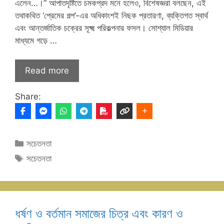
এলেন…।” আপাতদৃষ্টিতে চমকপ্রদ মনে হলেও, বিশেষজ্ঞরা বলছেন, এই
তথাকথিত ‘প্রেমের গল্প’-এর অধিকাংশই নিছক প্রতারণা, ব্যক্তিগত স্বার্থ
এবং আন্তর্জাতিক চক্রের সূক্ষ্ম পরিকল্পনার ফসল। সোশ্যাল মিডিয়ার
মাধ্যমে গড়ে …
Read more
Share:
Categories
সচেতনতা
Tags
সচেতনতা
ধর্ষণ ও বর্তমান সমাজের চিত্র এবং কারণ ও