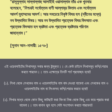
“রাসূলুল্লাহ সাল্লাল্লাহু আলাইহি ওয়াসাল্লাম তাঁর এক খুতবায়
বলেছেন, “নিশ্চয়ই সর্বোত্তম বাণী আল্লাহ্‌র কিতাব এবং সর্বোত্তম
আদর্শ মুহাম্মদের আদর্শ। আর সবচেয়ে নিকৃষ্ট বিষয় হল (দ্বীনের মধ্যে)
নব উদ্ভাবিত বিষয়। আর নব উদ্ভাবিত প্রত্যেক বিষয় বিদআত এবং
প্রত্যেক বিদআত হল ভ্রষ্টতা এবং প্রত্যেক ভ্রষ্টতার পরিণাম
জাহান্নাম।”
[সুনান আন-নাসায়ী: ১৫৭৮]
এই ওয়েবসাইটের লিখাসমূহ সবার জন্য উন্মুক্ত।। যে কেউ চাইলে লিখাসমূহ কপি/শেয়ার
করতে পারবেন।। তবে এক্ষেত্রে তিনটি শর্ত প্রযোজ্য হবে!!
(১). লিখা থেকে লেখকের নাম ও ওয়েবসাইটের নাম বাদ দেওয়া যাবেনা এবং লেখকের নাম ও
ওয়েবসাইটের নাম বা লিংকসহ কপি/শেয়ার করতে হবে!!
(২). লিখার মধ্যে থেকে কোন কিছু কাটছাট করা কিংবা নিজ থেকে কিছু এড করে প্রচার করা
যাবেনা।। তবে বানান ভুল হলে সেটা সংশোধন করতে পারবেন!!