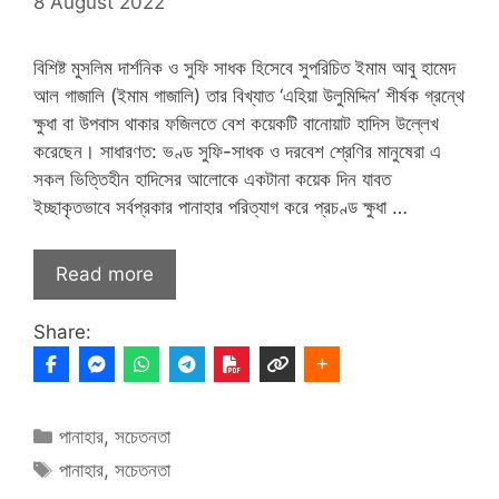
8 August 2022
বিশিষ্ট মুসলিম দার্শনিক ও সুফি সাধক হিসেবে সুপরিচিত ইমাম আবু হামেদ
আল গাজালি (ইমাম গাজালি) তার বিখ্যাত ‘এহিয়া উলুমিদ্দিন’ শীর্ষক গ্রন্থে
ক্ষুধা বা উপবাস থাকার ফজিলতে বেশ কয়েকটি বানোয়াট হাদিস উল্লেখ
করেছেন। সাধারণত: ভণ্ড সুফি-সাধক ও দরবেশ শ্রেণির মানুষেরা এ
সকল ভিত্তিহীন হাদিসের আলোকে একটানা কয়েক দিন যাবত
ইচ্ছাকৃতভাবে সর্বপ্রকার পানাহার পরিত্যাগ করে প্রচণ্ড ক্ষুধা …
Read more
Share:
Categories
পানাহার
,
সচেতনতা
Tags
পানাহার
,
সচেতনতা