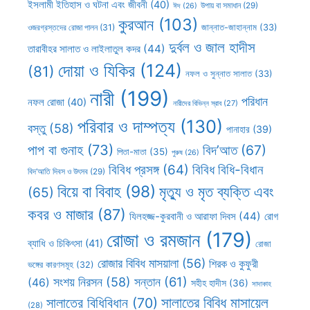
ইসলামী ইতিহাস ও ঘটনা এবং জীবনী
(40)
উপায় বা সমাধান
(29)
ঈদ
(26)
কুরআন
(103)
ওজরগ্রস্তদের রোজা পালন
(31)
জান্নাত-জাহান্নাম
(33)
দুর্বল ও জাল হাদীস
তারাবীহর সালাত ও লাইলাতুল কদর
(44)
দোয়া ও যিকির
(124)
(81)
নফল ও সুন্নাত সালাত
(33)
নারী
(199)
পরিধান
নফল রোজা
(40)
নারীদের বিভিন্ন স্রাব
(27)
পরিবার ও দাম্পত্য
(130)
বস্তু
(58)
পানাহার
(39)
পাপ বা গুনাহ
(73)
বিদ’আত
(67)
পিতা-মাতা
(35)
পুরুষ
(26)
বিবিধ প্রসঙ্গ
(64)
বিবিধ বিধি-বিধান
বিদ’আতি দিবস ও উৎসব
(29)
বিয়ে বা বিবাহ
(98)
মৃত্যু ও মৃত ব্যক্তি এবং
(65)
কবর ও মাজার
(87)
যিলহজ্জ-কুরবানী ও আরাফা দিবস
(44)
রোগ
রোজা ও রমজান
(179)
ব্যাধি ও চিকিৎসা
(41)
রোজা
রোজার বিবিধ মাসয়ালা
(56)
শিরক ও কুফুরী
ভঙ্গের কারণসমূহ
(32)
সন্তান
(61)
সংশয় নিরসন
(58)
(46)
সহীহ হাদীস
(36)
সাদাকাহ
সালাতের বিবিধ মাসায়েল
সালাতের বিধিবিধান
(70)
(28)