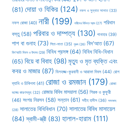
দোয়া ও যিকির
(124)
(81)
নফল ও সুন্নাত সালাত
(33)
নারী
(199)
পরিধান
নফল রোজা
(40)
নারীদের বিভিন্ন স্রাব
(27)
পরিবার ও দাম্পত্য
(130)
বস্তু
(58)
পানাহার
(39)
পাপ বা গুনাহ
(73)
বিদ’আত
(67)
পিতা-মাতা
(35)
পুরুষ
(26)
বিবিধ প্রসঙ্গ
(64)
বিবিধ বিধি-বিধান
বিদ’আতি দিবস ও উৎসব
(29)
বিয়ে বা বিবাহ
(98)
মৃত্যু ও মৃত ব্যক্তি এবং
(65)
কবর ও মাজার
(87)
যিলহজ্জ-কুরবানী ও আরাফা দিবস
(44)
রোগ
রোজা ও রমজান
(179)
ব্যাধি ও চিকিৎসা
(41)
রোজা
রোজার বিবিধ মাসয়ালা
(56)
শিরক ও কুফুরী
ভঙ্গের কারণসমূহ
(32)
সন্তান
(61)
সংশয় নিরসন
(58)
(46)
সহীহ হাদীস
(36)
সাদাকাহ
সালাতের বিবিধ মাসায়েল
সালাতের বিধিবিধান
(70)
(28)
হালাল-হারাম
(111)
(84)
স্বামী-স্ত্রী
(83)