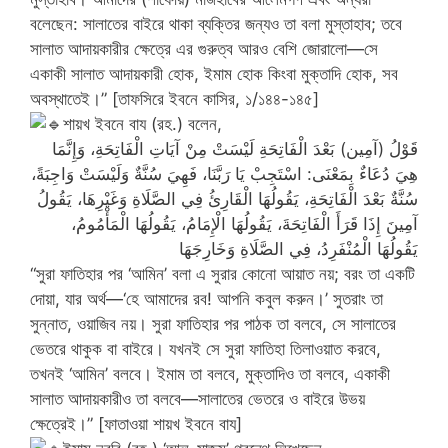
বলেছেন: সালাতের বাইরে থাকা ব্যক্তির জন্যও তা বলা মুস্তাহাব; তবে
সালাত আদায়কারীর ক্ষেত্রে এর গুরুত্ব আরও বেশি জোরালো—সে
একাকী সালাত আদায়কারী হোক, ইমাম হোক কিংবা মুক্তাদি হোক, সব
অবস্থাতেই।” [তাফসিরে ইবনে কাসির, ১/১৪৪-১৪৫]
শায়খ ইবনে বায (রহ.) বলেন,
قَوْلُ (آمِين) بَعْدَ الْفَاتِحَةِ لَيْسَتْ مِنْ آيَاتِ الْفَاتِحَةِ، وَإِنَّمَا
هِيَ دُعَاءٌ بِمَعْنَى: اسْتَجِبْ يَا رَبَّنَا، فَهِيَ سُنَّةٌ وَلَيْسَتْ وَاجِبَةً،
سُنَّةٌ بَعْدَ الْفَاتِحَةِ، يَقُولُهَا الْقَارِئُ فِي الصَّلَاةِ وَغَيْرِهَا، يَقُولُ
آمِينَ إِذَا قَرَأَ الْفَاتِحَةَ، يَقُولُهَا الْإِمَامُ، يَقُولُهَا الْمَأْمُومُ،
يَقُولُهَا الْمُنْفَرِدُ، فِي الصَّلَاةِ وَخَارِجَهَا
“সুরা ফাতিহার পর ‘আমিন’ বলা এ সুরার কোনো আয়াত নয়; বরং তা একটি
দোয়া, যার অর্থ—‘হে আমাদের রব! আপনি কবুল করুন।’ সুতরাং তা
সুন্নাত, ওয়াজিব নয়। সুরা ফাতিহার পর পাঠক তা বলবে, সে সালাতের
ভেতরে থাকুক বা বাইরে। যখনই সে সুরা ফাতিহা তিলাওয়াত করবে,
তখনই ‘আমিন’ বলবে। ইমাম তা বলবে, মুক্তাদিও তা বলবে, একাকী
সালাত আদায়কারীও তা বলবে—সালাতের ভেতরে ও বাইরে উভয়
ক্ষেত্রেই।” [ফাতাওয়া শায়খ ইবনে বায]