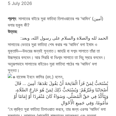
5 July 2026
প্রশ্ন
: সালাতের বাইরে সুরা ফাতিহা তিলাওয়াতের পর ‘আমিন’ (آمين)
বলার হুকুম কী?
উত্তর
:
الحمد لله والصلاة والسلام على رسول الله، وبعد:
সালাতের ভেতরে সুরা ফাতিহা শেষ করার পর ‘আমিন’ বলা ইমাম ও
মুক্তাদি—উভয়ের জন্যই সুন্নাত। জাহরি বা সশব্দ সালাতে তাঁরা তা
উচ্চস্বরে বলবেন। আর সিররি বা নিঃশব্দ সালাতে তা নিচু স্বরে বলবেন।
অনুরূপভাবে সালাতের বাইরেও সুরা ফাতিহা পাঠের পর ‘আমিন’ বলা
সুন্নত।
হাফেজ ইবনে কাসির (রহ.) বলেন,
يُسْتَحَبُّ لِمَنْ قَرَأَ الْفَاتِحَةَ أَنْ يَقُولَ بَعْدَهَا: آمِينَ … قَالَ
أَصْحَابُنَا وَغَيْرُهُمْ: وَيُسْتَحَبُّ ذَٰلِكَ لِمَنْ هُوَ خَارِجُ الصَّلَاةِ،
وَيَتَأَكَّدُ فِي حَقِّ الْمُصَلِّي، وَسَوَاءٌ كَانَ مُنْفَرِدًا أَوْ إِمَامًا أَوْ
مَأْمُومًا، وَفِي جَمِيعِ الْأَحْوَالِ
“যে ব্যক্তি সুরা ফাতিহা তিলাওয়াত করবে, তার জন্য এরপর ‘আমিন’ বলা
মুস্তাহাব। আমাদের (শাফেয়ি) মাজহাবের আলেমগণ এবং অন্যরা