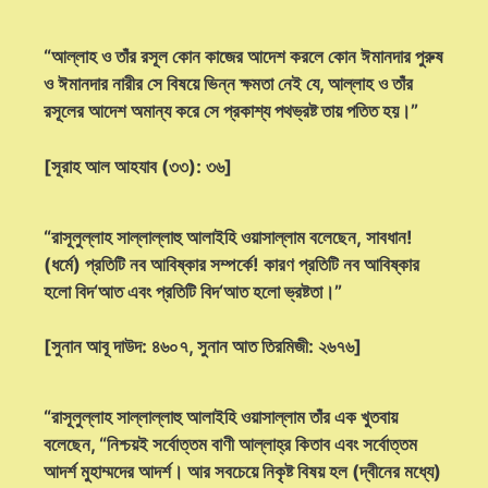
“আল্লাহ ও তাঁর রসূল কোন কাজের আদেশ করলে কোন ঈমানদার পুরুষ
ও ঈমানদার নারীর সে বিষয়ে ভিন্ন ক্ষমতা নেই যে, আল্লাহ ও তাঁর
রসূলের আদেশ অমান্য করে সে প্রকাশ্য পথভ্রষ্ট তায় পতিত হয়।”
[সূরাহ আল আহযাব (৩৩): ৩৬]
“রাসূলুল্লাহ সাল্লাল্লাহু আলাইহি ওয়াসাল্লাম বলেছেন, সাবধান!
(ধর্মে) প্রতিটি নব আবিষ্কার সম্পর্কে! কারণ প্রতিটি নব আবিষ্কার
হলো বিদ‘আত এবং প্রতিটি বিদ‘আত হলো ভ্রষ্টতা।”
[সুনান আবূ দাউদ: ৪৬০৭, সুনান আত তিরমিজী: ২৬৭৬]
“রাসূলুল্লাহ সাল্লাল্লাহু আলাইহি ওয়াসাল্লাম তাঁর এক খুতবায়
বলেছেন, “নিশ্চয়ই সর্বোত্তম বাণী আল্লাহ্‌র কিতাব এবং সর্বোত্তম
আদর্শ মুহাম্মদের আদর্শ। আর সবচেয়ে নিকৃষ্ট বিষয় হল (দ্বীনের মধ্যে)