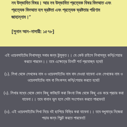
নব উদ্ভাবিত বিষয়। আর নব উদ্ভাবিত প্রত্যেক বিষয় বিদআত এবং
প্রত্যেক বিদআত হল ভ্রষ্টতা এবং প্রত্যেক ভ্রষ্টতার পরিণাম
জাহান্নাম।”
[সুনান আন-নাসায়ী: ১৫৭৮]
এই ওয়েবসাইটের লিখাসমূহ সবার জন্য উন্মুক্ত।। যে কেউ চাইলে লিখাসমূহ কপি/শেয়ার
করতে পারবেন।। তবে এক্ষেত্রে তিনটি শর্ত প্রযোজ্য হবে!!
(১). লিখা থেকে লেখকের নাম ও ওয়েবসাইটের নাম বাদ দেওয়া যাবেনা এবং লেখকের নাম ও
ওয়েবসাইটের নাম বা লিংকসহ কপি/শেয়ার করতে হবে!!
(২). লিখার মধ্যে থেকে কোন কিছু কাটছাট করা কিংবা নিজ থেকে কিছু এড করে প্রচার করা
যাবেনা।। তবে বানান ভুল হলে সেটা সংশোধন করতে পারবেন!!
(৩). এই ওয়েবসাইটের লিখা নিয়ে বই ছাপিয়ে বিক্রি করা যাবেনা।। তবে শুধুমাত্র নিজেরা
পড়ার জন্য প্রিন্ট করতে পারবেন!!