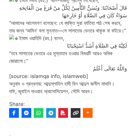
ইমাম নববি (রহ.) ‘আল-মাজমু’ গ্রন্থে লিখেছেন,
قَالَ أَصْحَابُنَا: وَيُسَنُّ التَّأْمِينُ لِكُلِّ مَنْ فَرَغَ مِنَ الْفَاتِحَةِ
سَوَاءٌ كَانَ فِي الصَّلَاةِ أَوْ خَارِجَهَا
“আমাদের আলেমগণ বলেছেন: যে ব্যক্তি সুরা ফাতিহা পাঠ শেষ করবে,
তার জন্য ‘আমিন’ বলা সুন্নাত—সে সালাতের ভেতরে থাকুক বা বাইরে।”
ইমাম ওয়াহিদি (রহ.) বলেন,
لَكِنَّهُ فِي الصَّلَاةِ أَشَدُّ اسْتِحْبَابًا
“তবে সালাতের ভেতরে এর মুস্তাহাব হওয়ার বিষয়টি আরও অধিক
জোরালো।”
وَاللَّهُ تَعَالَى أَعْلَمُ
[source: islamqa info, islamweb]
অনুবাদ ও গ্রন্থনায়: আব্দুল্লাহিল হাদী বিন আব্দুল জলীল মাদানি।
দাঈ, জুবাইল দাওয়াহ অ্যাসোসিয়েশন, সৌদি আরব।
Share: