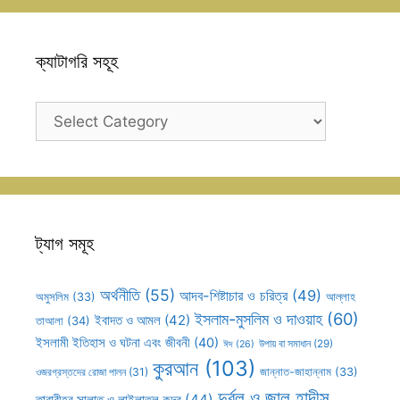
ক্যাটাগরি সহূহ
ক্যাটাগরি
সহূহ
ট্যাগ সমূহ
অর্থনীতি
(55)
আদব-শিষ্টাচার ও চরিত্র
(49)
আল্লাহ
অমুসলিম
(33)
ইসলাম-মুসলিম ও দাওয়াহ
(60)
ইবাদত ও আমল
(42)
তাআলা
(34)
ইসলামী ইতিহাস ও ঘটনা এবং জীবনী
(40)
উপায় বা সমাধান
(29)
ঈদ
(26)
কুরআন
(103)
ওজরগ্রস্তদের রোজা পালন
(31)
জান্নাত-জাহান্নাম
(33)
দুর্বল ও জাল হাদীস
তারাবীহর সালাত ও লাইলাতুল কদর
(44)