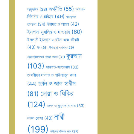
অর্থনীতি
(55)
আদব-
অমুসলিম
(33)
শিষ্টাচার ও চরিত্র
(49)
আল্লাহ
ইবাদত ও আমল
(42)
তাআলা
(34)
ইসলাম-মুসলিম ও দাওয়াহ
(60)
ইসলামী ইতিহাস ও ঘটনা এবং জীবনী
(40)
উপায় বা সমাধান
(29)
ঈদ
(26)
কুরআন
ওজরগ্রস্তদের রোজা পালন
(31)
(103)
জান্নাত-জাহান্নাম
(33)
তারাবীহর সালাত ও লাইলাতুল কদর
দুর্বল ও জাল হাদীস
(44)
দোয়া ও যিকির
(81)
(124)
নফল ও সুন্নাত সালাত
(33)
নারী
নফল রোজা
(40)
(199)
নারীদের বিভিন্ন স্রাব
(27)