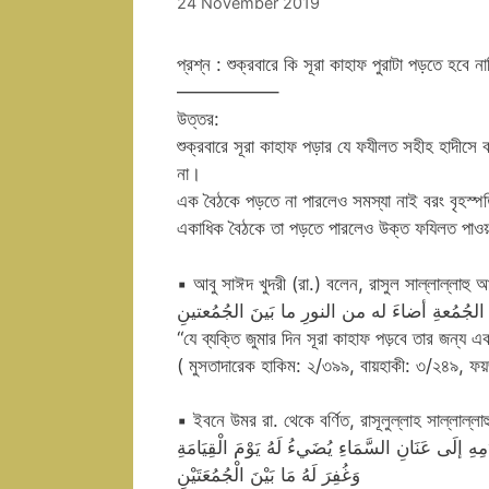
24 November 2019
প্রশ্ন : শুক্রবারে কি সূরা কাহাফ পুরাটা পড়তে হব
—————–
উত্তর:
শুক্রবারে সূরা কাহাফ পড়ার যে ফযীলত সহীহ হাদীসে বর
না।
এক বৈঠকে পড়তে না পারলেও সমস্যা নাই বরং বৃহস্পত
একাধিক বৈঠকে তা পড়তে পারলেও উক্ত ফযিলত পাওয়
▪
আবু সাঈদ খুদরী (রা.) বলেন, রাসুল সাল্লাল্লাহু 
الجُمُعةِ أضاءَ له من النورِ ما بَينَ الجُمُعتينِ
“যে ব্যক্তি জুমার দিন সূরা কাহাফ পড়বে তার জন্য 
( মুসতাদারেক হাকিম: ২/৩৯৯, বায়হাকী: ৩/২৪৯, ফয়
▪
ইবনে উমর রা. থেকে বর্ণিত, রাসূলুল্লাহ সাল্লাল্ল
هِ إلَى عَنَانِ السَّمَاءِ يُضَيءُ لَهُ يَوْمَ الْقِيَامَةِ
وَغُفِرَ لَهُ مَا بَيْنَ الْجُمُعَتَيْنِ