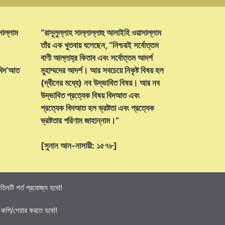
সাল্লাম
“রাসূলুল্লাহ সাল্লাল্লাহু আলাইহি ওয়াসাল্লাম
তাঁর এক খুতবায় বলেছেন, “নিশ্চয়ই সর্বোত্তম
বাণী আল্লাহ্‌র কিতাব এবং সর্বোত্তম আদর্শ
 বিদ‘আত
মুহাম্মদের আদর্শ। আর সবচেয়ে নিকৃষ্ট বিষয় হল
(দ্বীনের মধ্যে) নব উদ্ভাবিত বিষয়। আর নব
উদ্ভাবিত প্রত্যেক বিষয় বিদআত এবং
প্রত্যেক বিদআত হল ভ্রষ্টতা এবং প্রত্যেক
ভ্রষ্টতার পরিণাম জাহান্নাম।”
[সুনান আন-নাসায়ী: ১৫৭৮]
নটি শর্ত প্রযোজ্য হবে!!
 কপি/শেয়ার করতে হবে!!