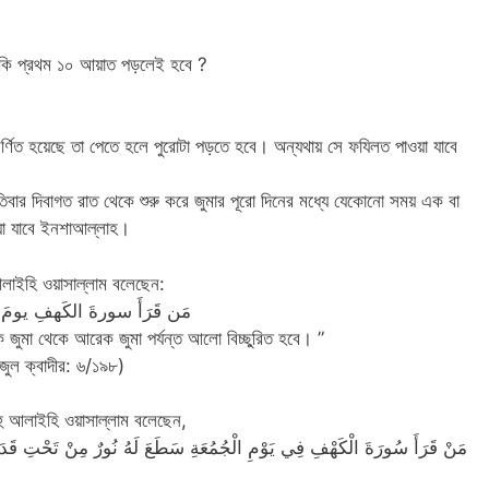
ে নাকি প্রথম ১০ আয়াত পড়লেই হবে ?
্ণিত
হয়েছে তা পেতে হলে পুরোটা পড়তে হবে। অন্যথায় সে ফযিলত পাওয়া যাবে
িবার দিবাগত রাত থেকে শুরু করে জুমার পূরো দিনের মধ্যে যেকোনো সময় এক বা
া যাবে ইনশাআল্লাহ।
আলাইহি ওয়াসাল্লাম বলেছেন:
مَن قَرَأَ سورةَ الكَهفِ يومَ 
এক জুমা থেকে আরেক জুমা পর্যন্ত আলো বিচ্ছুরিত হবে। ”
জুল ক্বাদীর: ৬/১৯৮)
াহু আলাইহি ওয়াসাল্লাম বলেছেন,
مَنْ قَرَأَ سُورَةَ الْكَهْفِ فِي يَوْمِ الْجُمُعَةِ سَطَعَ لَهُ نُورٌ مِنْ تَحْتِ قَدَمِ