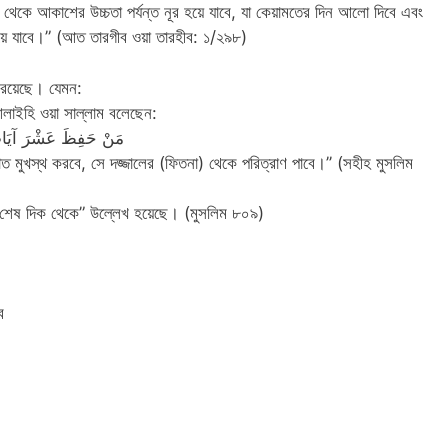
া থেকে আকাশের উচ্চতা পর্যন্ত নূর হয়ে যাবে, যা কেয়ামতের দিন আলো দিবে এবং
হয়ে যাবে।” (আত তারগীব ওয়া তারহীব: ১/২৯৮)
 রয়েছে। যেমন:
ু আলাইহি ওয়া সাল্লাম বলেছেন:
مَنْ حَفِظَ عَشْرَ آيَات
়াত মুখস্থ করবে, সে দজ্জালের (ফিতনা) থেকে পরিত্রাণ পাবে।’’ (সহীহ মুসলিম
مِنْ آخِر» “সূরা কাহাফ এর শেষ দিক থেকে” উল্লেখ হয়েছে। (মুসলিম ৮০৯)
ব