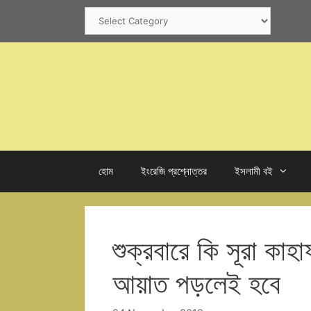
Skip
Categories
to
content
হোম
ইংরেজি প্রশ্নোত্তর
ইসলামী বই
শুক্রবারে কি সূরা কা
আয়াত পড়লেই হবে