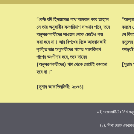
“কেউ যদি হিদায়াতের পথে আহবান করে তাহলে
“আল্লা
সে তার অনুসারীর সমপরিমাণ সাওয়াব পাবে, তবে
করলে ক
অনুসরণকারীদের সাওয়াব থেকে মোটেও কম
সে বিষয়
করা হবে না। আর বিপথের দিকে আহবানকারী
রসূলের
ব্যক্তি তার অনুসারীদের পাপের সমপরিমাণ
পথভ্রষ
পাপের অংশীদার হবে, তবে তাদের
(অনুসরণকারীদের) পাপ থেকে মোটেই কমানো
[সূরা
হবে না।”
[সুনান আত তিরমিজী: ২৬৭৪]
এই ওয়েবসাইটের লিখাসমূহ
(১). লিখা থেকে লেখকে