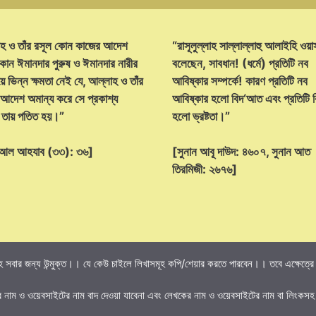
হ ও তাঁর রসূল কোন কাজের আদেশ
“রাসূলুল্লাহ সাল্লাল্লাহু আলাইহি ওয়া
োন ঈমানদার পুরুষ ও ঈমানদার নারীর
বলেছেন, সাবধান! (ধর্মে) প্রতিটি নব
ে ভিন্ন ক্ষমতা নেই যে, আল্লাহ ও তাঁর
আবিষ্কার সম্পর্কে! কারণ প্রতিটি নব
 আদেশ অমান্য করে সে প্রকাশ্য
আবিষ্কার হলো বিদ‘আত এবং প্রতিটি
্ট তায় পতিত হয়।”
হলো ভ্রষ্টতা।”
হ আল আহযাব (৩৩): ৩৬]
[সুনান আবূ দাউদ: ৪৬০৭, সুনান আত
তিরমিজী: ২৬৭৬]
 সবার জন্য উন্মুক্ত।। যে কেউ চাইলে লিখাসমূহ কপি/শেয়ার করতে পারবেন।। তবে এক্ষেত্রে তি
র নাম ও ওয়েবসাইটের নাম বাদ দেওয়া যাবেনা এবং লেখকের নাম ও ওয়েবসাইটের নাম বা লিংকসহ