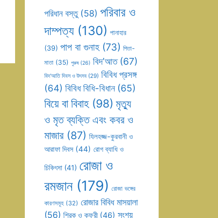
পরিবার ও
পরিধান বস্তু
(58)
দাম্পত্য
(130)
পানাহার
পাপ বা গুনাহ
(73)
(39)
পিতা-
বিদ’আত
(67)
মাতা
(35)
পুরুষ
(26)
বিবিধ প্রসঙ্গ
বিদ’আতি দিবস ও উৎসব
(29)
(64)
বিবিধ বিধি-বিধান
(65)
বিয়ে বা বিবাহ
(98)
মৃত্যু
ও মৃত ব্যক্তি এবং কবর ও
মাজার
(87)
যিলহজ্জ-কুরবানী ও
আরাফা দিবস
(44)
রোগ ব্যাধি ও
রোজা ও
চিকিৎসা
(41)
রমজান
(179)
রোজা ভঙ্গের
রোজার বিবিধ মাসয়ালা
কারণসমূহ
(32)
(56)
সংশয়
শিরক ও কুফুরী
(46)