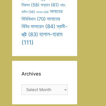
সন্তান
(61)
নিরসন
(58)
সহীহ
সালাতের
হাদীস
(36)
সাদাকাহ
(28)
সালাতের
বিধিবিধান
(70)
বিবিধ মাসায়েল
(84)
স্বামী-
হালাল-হারাম
স্ত্রী
(83)
(111)
Archives
Archives