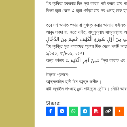
“যে ব্যক্তি শুক্রবার দিন সূরা কাহফ পাঠ করবে তার প
বিগত জুমা থেকে এ জুমা পর্যন্ত তার সব গুনাহ মাফ 
তবে দশ আয়াত পড়ার বা মুখস্ত করার আলাদা ফযীলত
আবুদ দারদা রা. হতে বর্ণিত, রাসূলুল্লাহ সাল্লাল্লাহ
ٍ مِنْ أَوَّلِ سُورَةِ الْكَهْف عُصِمَ مِنَ الدَّجَّالِ
‘‘যে ব্যক্তি সূরা কাহাফের প্রথম দিক থেকে দশটি আয
১/৫৫৫, হা/৮০৯, ২৫৭)
অন্য বর্ণনায় «ِ الْكَهْفِ
——————-
উত্তর প্রদানে:
আব্দুল্লাহিল হাদী বিন আব্দুল জলীল।
দাঈ জুবাইল দাওয়াহ এন্ড গাইডেন্স সেন্টার। সৌদি আর
Share: