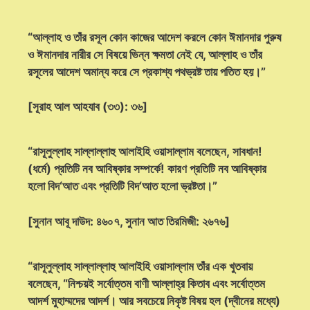
“আল্লাহ ও তাঁর রসূল কোন কাজের আদেশ করলে কোন ঈমানদার পুরুষ
ও ঈমানদার নারীর সে বিষয়ে ভিন্ন ক্ষমতা নেই যে, আল্লাহ ও তাঁর
রসূলের আদেশ অমান্য করে সে প্রকাশ্য পথভ্রষ্ট তায় পতিত হয়।”
[সূরাহ আল আহযাব (৩৩): ৩৬]
“রাসূলুল্লাহ সাল্লাল্লাহু আলাইহি ওয়াসাল্লাম বলেছেন, সাবধান!
(ধর্মে) প্রতিটি নব আবিষ্কার সম্পর্কে! কারণ প্রতিটি নব আবিষ্কার
হলো বিদ‘আত এবং প্রতিটি বিদ‘আত হলো ভ্রষ্টতা।”
[সুনান আবূ দাউদ: ৪৬০৭, সুনান আত তিরমিজী: ২৬৭৬]
“রাসূলুল্লাহ সাল্লাল্লাহু আলাইহি ওয়াসাল্লাম তাঁর এক খুতবায়
বলেছেন, “নিশ্চয়ই সর্বোত্তম বাণী আল্লাহ্‌র কিতাব এবং সর্বোত্তম
আদর্শ মুহাম্মদের আদর্শ। আর সবচেয়ে নিকৃষ্ট বিষয় হল (দ্বীনের মধ্যে)