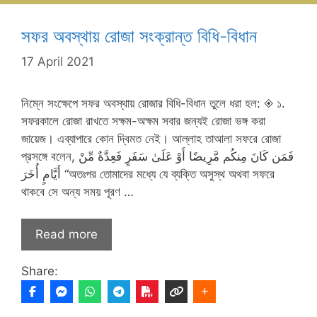
সফর অবস্থায় রোজা সংক্রান্ত বিধি-বিধান
17 April 2021
নিম্নে সংক্ষেপে সফর অবস্থায় রোজার বিধি-বিধান তুলে ধরা হল: ◈ ১.
সফরকালে রোজা রাখতে সক্ষম-অক্ষম সবার জন্যই রোজা ভঙ্গ করা
জায়েজ। এব্যাপারে কোন দ্বিমত নেই। আল্লাহ তাআলা সফরে রোজা
প্রসঙ্গে বলেন, فَمَن كَانَ مِنكُم مَّرِيضًا أَوْ عَلَىٰ سَفَرٍ فَعِدَّةٌ مِّنْ
أَيَّامٍ أُخَرَ “অতঃপর তোমাদের মধ্যে যে ব্যক্তি অসুস্থ অথবা সফরে
থাকবে সে অন্য সময় পূরণ …
Read more
Share: