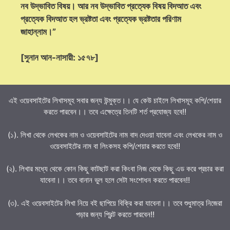
নব উদ্ভাবিত বিষয়। আর নব উদ্ভাবিত প্রত্যেক বিষয় বিদআত এবং
প্রত্যেক বিদআত হল ভ্রষ্টতা এবং প্রত্যেক ভ্রষ্টতার পরিণাম
জাহান্নাম।”
[সুনান আন-নাসায়ী: ১৫৭৮]
এই ওয়েবসাইটের লিখাসমূহ সবার জন্য উন্মুক্ত।। যে কেউ চাইলে লিখাসমূহ কপি/শেয়ার
করতে পারবেন।। তবে এক্ষেত্রে তিনটি শর্ত প্রযোজ্য হবে!!
(১). লিখা থেকে লেখকের নাম ও ওয়েবসাইটের নাম বাদ দেওয়া যাবেনা এবং লেখকের নাম ও
ওয়েবসাইটের নাম বা লিংকসহ কপি/শেয়ার করতে হবে!!
(২). লিখার মধ্যে থেকে কোন কিছু কাটছাট করা কিংবা নিজ থেকে কিছু এড করে প্রচার করা
যাবেনা।। তবে বানান ভুল হলে সেটা সংশোধন করতে পারবেন!!
(৩). এই ওয়েবসাইটের লিখা নিয়ে বই ছাপিয়ে বিক্রি করা যাবেনা।। তবে শুধুমাত্র নিজেরা
পড়ার জন্য প্রিন্ট করতে পারবেন!!