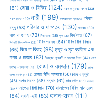
তারাবীহর সালাত ও লাইলাতুল কদর
(44)
দোয়া ও যিকির
(124)
(81)
নফল ও সুন্নাত সালাত
(33)
নারী
(199)
পরিধান
নফল রোজা
(40)
নারীদের বিভিন্ন স্রাব
(27)
পরিবার ও দাম্পত্য
(130)
বস্তু
(58)
পানাহার
(39)
পাপ বা গুনাহ
(73)
বিদ’আত
(67)
পিতা-মাতা
(35)
পুরুষ
(26)
বিবিধ প্রসঙ্গ
(64)
বিবিধ বিধি-বিধান
বিদ’আতি দিবস ও উৎসব
(29)
বিয়ে বা বিবাহ
(98)
মৃত্যু ও মৃত ব্যক্তি এবং
(65)
কবর ও মাজার
(87)
যিলহজ্জ-কুরবানী ও আরাফা দিবস
(44)
রোগ
রোজা ও রমজান
(179)
ব্যাধি ও চিকিৎসা
(41)
রোজা
রোজার বিবিধ মাসয়ালা
(56)
শিরক ও কুফুরী
ভঙ্গের কারণসমূহ
(32)
সন্তান
(61)
সংশয় নিরসন
(58)
(46)
সহীহ হাদীস
(36)
সাদাকাহ
সালাতের বিবিধ মাসায়েল
সালাতের বিধিবিধান
(70)
(28)
হালাল-হারাম
(111)
(84)
স্বামী-স্ত্রী
(83)