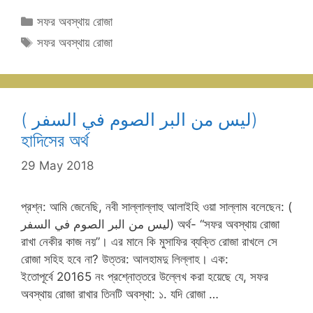
Categories
সফর অবস্থায় রোজা
Tags
সফর অবস্থায় রোজা
( ليس من البر الصوم في السفر)
হাদিসের অর্থ
29 May 2018
প্রশ্ন: আমি জেনেছি, নবী সাল্লাল্লাহু আলাইহি ওয়া সাল্লাম বলেছেন: (
ليس من البر الصوم في السفر) অর্থ- “সফর অবস্থায় রোজা
রাখা নেকীর কাজ নয়”। এর মানে কি মুসাফির ব্যক্তি রোজা রাখলে সে
রোজা সহিহ হবে না? উত্তর: আলহামদু লিল্লাহ। এক:
ইতোপূর্বে 20165 নং প্রশ্নোত্তরে উল্লেখ করা হয়েছে যে, সফর
অবস্থায় রোজা রাখার তিনটি অবস্থা: ১. যদি রোজা …