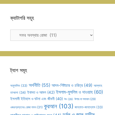
ক্যাটাগরি সহূহ
ক্যাটাগরি
সহূহ
ট্যাগ সমূহ
অর্থনীতি
(55)
আদব-শিষ্টাচার ও চরিত্র
(49)
আল্লাহ
অমুসলিম
(33)
ইসলাম-মুসলিম ও দাওয়াহ
(60)
ইবাদত ও আমল
(42)
তাআলা
(34)
ইসলামী ইতিহাস ও ঘটনা এবং জীবনী
(40)
উপায় বা সমাধান
(29)
ঈদ
(26)
কুরআন
(103)
ওজরগ্রস্তদের রোজা পালন
(31)
জান্নাত-জাহান্নাম
(33)
দুর্বল ও জাল হাদীস