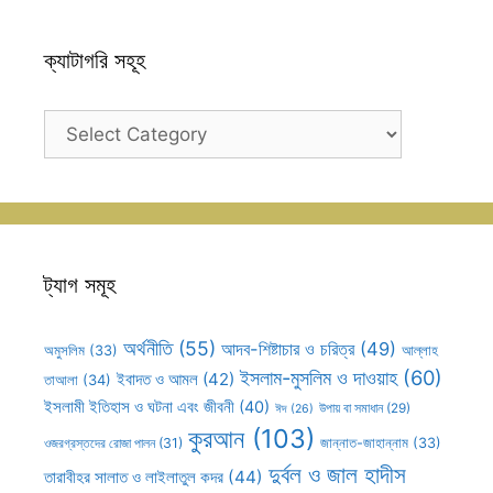
ক্যাটাগরি সহূহ
ক্যাটাগরি
সহূহ
ট্যাগ সমূহ
অর্থনীতি
(55)
আদব-শিষ্টাচার ও চরিত্র
(49)
আল্লাহ
অমুসলিম
(33)
ইসলাম-মুসলিম ও দাওয়াহ
(60)
ইবাদত ও আমল
(42)
তাআলা
(34)
ইসলামী ইতিহাস ও ঘটনা এবং জীবনী
(40)
উপায় বা সমাধান
(29)
ঈদ
(26)
কুরআন
(103)
ওজরগ্রস্তদের রোজা পালন
(31)
জান্নাত-জাহান্নাম
(33)
দুর্বল ও জাল হাদীস
তারাবীহর সালাত ও লাইলাতুল কদর
(44)