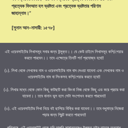
প্রত্যেক বিদআত হল ভ্রষ্টতা এবং প্রত্যেক ভ্রষ্টতার পরিণাম
জাহান্নাম।”
[সুনান আন-নাসায়ী: ১৫৭৮]
এই ওয়েবসাইটের লিখাসমূহ সবার জন্য উন্মুক্ত।। যে কেউ চাইলে লিখাসমূহ কপি/শেয়ার
করতে পারবেন।। তবে এক্ষেত্রে তিনটি শর্ত প্রযোজ্য হবে!!
(১). লিখা থেকে লেখকের নাম ও ওয়েবসাইটের নাম বাদ দেওয়া যাবেনা এবং লেখকের নাম ও
ওয়েবসাইটের নাম বা লিংকসহ কপি/শেয়ার করতে হবে!!
(২). লিখার মধ্যে থেকে কোন কিছু কাটছাট করা কিংবা নিজ থেকে কিছু এড করে প্রচার করা
যাবেনা।। তবে বানান ভুল হলে সেটা সংশোধন করতে পারবেন!!
(৩). এই ওয়েবসাইটের লিখা নিয়ে বই ছাপিয়ে বিক্রি করা যাবেনা।। তবে শুধুমাত্র নিজেরা
পড়ার জন্য প্রিন্ট করতে পারবেন!!
পরিশেষে,,এই ওয়েবসাইট থেকে যদি আপনি সামান্যতমও উপকৃত হউন তাহলে অনুরোধ