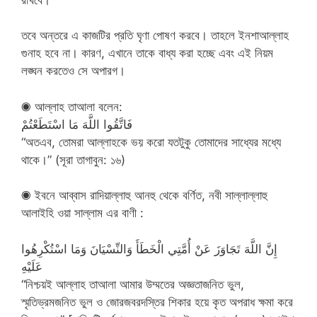
তবে অন্তরে এ কাজটির প্রতি ঘৃণা পোষণ করবে। তাহলে ইনশাআল্লাহ
গুনাহ হবে না। কারণ, এখানে তাকে বাধ্য করা হচ্ছে এবং এই নিয়ম
লঙ্ঘন করতেও সে অপারগ।
◉ আল্লাহ তাআলা বলেন:
فَاتَّقُوا اللَّهَ مَا اسْتَطَعْتُمْ
“অতএব, তোমরা আল্লাহকে ভয় করো যতটুকু তোমাদের সাধ্যের মধ্যে
থাকে।” (সূরা তাগাবুন: ১৬)
◉ ইবনে আব্বাস রাদিয়াল্লাহু আনহু থেকে বর্ণিত, নবী সাল্লাল্লাহু
আলাইহি ওয়া সাল্লাম এর বাণী :
إِنَّ اللَّهَ تَجَاوَزَ عَنْ أُمَّتِي الْخَطَأَ وَالنِّسْيَانَ وَمَا اسْتُكْرِهُوا
عَلَيْهِ
“নিশ্চয়ই আল্লাহ তাআলা আমার উম্মতের অজ্ঞতাজনিত ভুল,
স্মৃতিভ্রমজনিত ভুল ও জোরজবরদস্তির শিকার হয়ে কৃত অপরাধ ক্ষমা করে