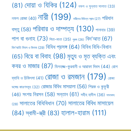
দোয়া ও যিকির
(124)
(81)
নফল ও সুন্নাত সালাত
(33)
নারী
(199)
পরিধান
নফল রোজা
(40)
নারীদের বিভিন্ন স্রাব
(27)
পরিবার ও দাম্পত্য
(130)
বস্তু
(58)
পানাহার
(39)
পাপ বা গুনাহ
(73)
বিদ’আত
(67)
পিতা-মাতা
(35)
পুরুষ
(26)
বিবিধ প্রসঙ্গ
(64)
বিবিধ বিধি-বিধান
বিদ’আতি দিবস ও উৎসব
(29)
বিয়ে বা বিবাহ
(98)
মৃত্যু ও মৃত ব্যক্তি এবং
(65)
কবর ও মাজার
(87)
যিলহজ্জ-কুরবানী ও আরাফা দিবস
(44)
রোগ
রোজা ও রমজান
(179)
ব্যাধি ও চিকিৎসা
(41)
রোজা
রোজার বিবিধ মাসয়ালা
(56)
শিরক ও কুফুরী
ভঙ্গের কারণসমূহ
(32)
সন্তান
(61)
সংশয় নিরসন
(58)
(46)
সহীহ হাদীস
(36)
সাদাকাহ
সালাতের বিবিধ মাসায়েল
সালাতের বিধিবিধান
(70)
(28)
হালাল-হারাম
(111)
(84)
স্বামী-স্ত্রী
(83)