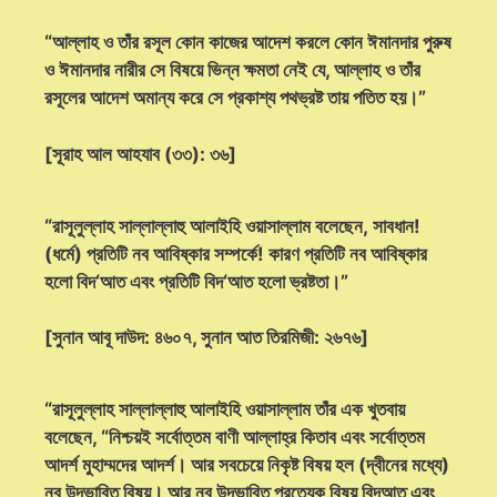
“আল্লাহ ও তাঁর রসূল কোন কাজের আদেশ করলে কোন ঈমানদার পুরুষ
ও ঈমানদার নারীর সে বিষয়ে ভিন্ন ক্ষমতা নেই যে, আল্লাহ ও তাঁর
রসূলের আদেশ অমান্য করে সে প্রকাশ্য পথভ্রষ্ট তায় পতিত হয়।”
[সূরাহ আল আহযাব (৩৩): ৩৬]
“রাসূলুল্লাহ সাল্লাল্লাহু আলাইহি ওয়াসাল্লাম বলেছেন, সাবধান!
(ধর্মে) প্রতিটি নব আবিষ্কার সম্পর্কে! কারণ প্রতিটি নব আবিষ্কার
হলো বিদ‘আত এবং প্রতিটি বিদ‘আত হলো ভ্রষ্টতা।”
[সুনান আবূ দাউদ: ৪৬০৭, সুনান আত তিরমিজী: ২৬৭৬]
“রাসূলুল্লাহ সাল্লাল্লাহু আলাইহি ওয়াসাল্লাম তাঁর এক খুতবায়
বলেছেন, “নিশ্চয়ই সর্বোত্তম বাণী আল্লাহ্‌র কিতাব এবং সর্বোত্তম
আদর্শ মুহাম্মদের আদর্শ। আর সবচেয়ে নিকৃষ্ট বিষয় হল (দ্বীনের মধ্যে)
নব উদ্ভাবিত বিষয়। আর নব উদ্ভাবিত প্রত্যেক বিষয় বিদআত এবং