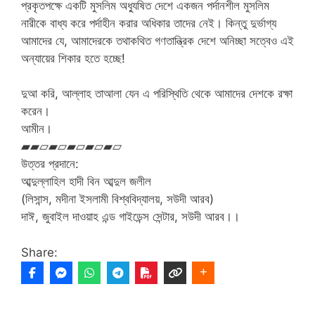
প্রকৃতপক্ষে একটি মুসলিম অধ্যুষিত দেশে একজন পর্দানশীল মুসলিম
নারীকে বাধ্য করে পর্দাহীন করার অধিকার তাদের নেই। কিন্তু দুর্ভাগ্য
আমাদের যে, আমাদেরকে তথাকথিত গণতান্ত্রিক দেশে অনিচ্ছা সত্বেও এই
অন্যায়ের শিকার হতে হচ্ছে!
দুআ করি, আল্লাহ তাআলা যেন এ পরিস্থিতি থেকে আমাদের দেশকে রক্ষা
করেন।
আমীন।
▰▰▱▰▱▰▱▰▱▰▱
উত্তর প্রদানে:
আব্দুল্লাহিল হাদী বিন আব্দুল জলীল
(লিসান্স, মদীনা ইসলামী বিশ্ববিদ্যালয়, সউদী আরব)
দাঈ, জুবাইল দাওয়াহ এন্ড গাইডেন্স সেন্টার, সউদী আরব।।
Share: