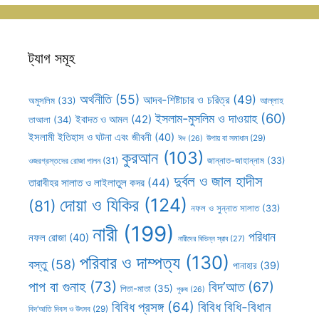
ট্যাগ সমূহ
অর্থনীতি
(55)
আদব-শিষ্টাচার ও চরিত্র
(49)
আল্লাহ
অমুসলিম
(33)
ইসলাম-মুসলিম ও দাওয়াহ
(60)
ইবাদত ও আমল
(42)
তাআলা
(34)
ইসলামী ইতিহাস ও ঘটনা এবং জীবনী
(40)
উপায় বা সমাধান
(29)
ঈদ
(26)
কুরআন
(103)
ওজরগ্রস্তদের রোজা পালন
(31)
জান্নাত-জাহান্নাম
(33)
দুর্বল ও জাল হাদীস
তারাবীহর সালাত ও লাইলাতুল কদর
(44)
দোয়া ও যিকির
(124)
(81)
নফল ও সুন্নাত সালাত
(33)
নারী
(199)
পরিধান
নফল রোজা
(40)
নারীদের বিভিন্ন স্রাব
(27)
পরিবার ও দাম্পত্য
(130)
বস্তু
(58)
পানাহার
(39)
পাপ বা গুনাহ
(73)
বিদ’আত
(67)
পিতা-মাতা
(35)
পুরুষ
(26)
বিবিধ প্রসঙ্গ
(64)
বিবিধ বিধি-বিধান
বিদ’আতি দিবস ও উৎসব
(29)