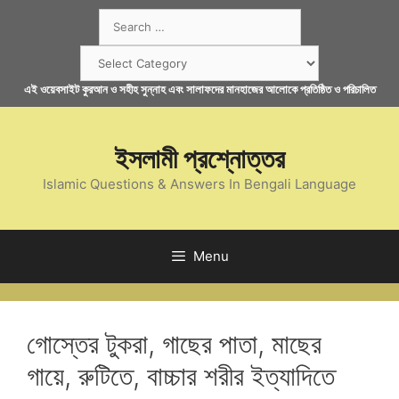
Skip
Search
to
for:
content
Categories
এই ওয়েবসাইট কুরআন ও সহীহ সুন্নাহ এবং সালাফদের মানহাজের আলোকে প্রতিষ্ঠিত ও পরিচালিত
ইসলামী প্রশ্নোত্তর
Islamic Questions & Answers In Bengali Language
Menu
গোস্তের টুকরা, গাছের পাতা, মাছের
গায়ে, রুটিতে, বাচ্চার শরীর ইত্যাদিতে