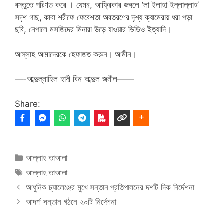
বস্তুতে পরিণত করে । যেমন, আফ্রিকার জঙ্গলে ‘লা ইলাহা ইল্লাল্লাহ’
সদৃশ গাছ, কাবা শরীফে ফেরেশতা অবতরণের দৃশ্য ক্যামেরায় ধরা পড়া
ছবি, নেপালে মসজিদের মিনারা উড়ে যাওয়ার ভিডিও ইত্যাদি।
আল্লাহ আমাদেরকে হেফাজত করুন। আমীন।
—-আব্দুল্লাহিল হাদী বিন আব্দুল জলীল——
Share:
Categories
আল্লাহ তাআলা
Tags
আল্লাহ তাআলা
আধুনিক চ্যালেঞ্জের মুখে সন্তান প্রতিপালনের দশটি দিক নির্দেশনা
আদর্শ সন্তান গঠনে ২০টি নির্দেশনা