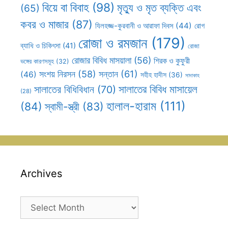
বিয়ে বা বিবাহ
(98)
মৃত্যু ও মৃত ব্যক্তি এবং
(65)
কবর ও মাজার
(87)
যিলহজ্জ-কুরবানী ও আরাফা দিবস
(44)
রোগ
রোজা ও রমজান
(179)
ব্যাধি ও চিকিৎসা
(41)
রোজা
রোজার বিবিধ মাসয়ালা
(56)
শিরক ও কুফুরী
ভঙ্গের কারণসমূহ
(32)
সন্তান
(61)
সংশয় নিরসন
(58)
(46)
সহীহ হাদীস
(36)
সাদাকাহ
সালাতের বিবিধ মাসায়েল
সালাতের বিধিবিধান
(70)
(28)
হালাল-হারাম
(111)
(84)
স্বামী-স্ত্রী
(83)
Archives
Archives