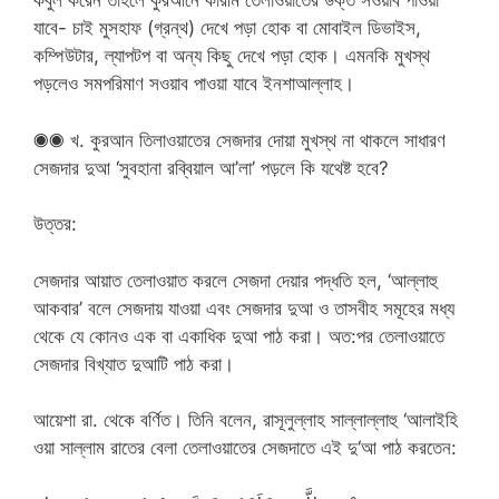
কবুল করেন তাহলে কুরআনে কারীম তেলাওয়াতের উক্ত সওয়াব পাওয়া
যাবে- চাই মুসহাফ (গ্রন্থ) দেখে পড়া হোক বা মোবাইল ডিভাইস,
কম্পিউটার, ল্যাপটপ বা অন্য কিছু দেখে পড়া হোক। এমনকি মুখস্থ
পড়লেও সমপরিমাণ সওয়াব পাওয়া যাবে ইনশাআল্লাহ।
◉◉ খ. কুরআন তিলাওয়াতের সেজদার দোয়া মুখস্থ না থাকলে সাধারণ
সেজদার দুআ ‘সুবহানা রব্বিয়াল আ’লা’ পড়লে কি যথেষ্ট হবে?
উত্তর:
সেজদার আয়াত তেলাওয়াত করলে সেজদা দেয়ার পদ্ধতি হল, ‘আল্লাহু
আকবার’ বলে সেজদায় যাওয়া এবং সেজদার দুআ ও তাসবীহ সমূহের মধ্য
থেকে যে কোনও এক বা একাধিক দুআ পাঠ করা। অত:পর তেলাওয়াতে
সেজদার বিখ্যাত দুআটি পাঠ করা।
আয়েশা রা. থেকে বর্ণিত। তিনি বলেন, রাসূলুল্লাহ সাল্লাল্লাহু ‘আলাইহি
ওয়া সাল্লাম রাতের বেলা তেলাওয়াতের সেজদাতে এই দু‘আ পাঠ করতেন: