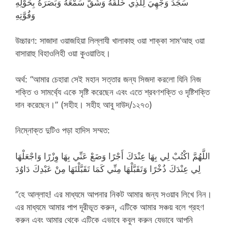
‏ سَجَدَ وَجْهِيَ لِلَّذِي خَلَقَهُ وَشَقَّ سَمْعَهُ وَبَصَرَهُ بِحَوْلِهِ
وَقُوَّتِهِ
উচ্চারণ: সাজাদা ওয়াজহিয়া লিল্লাযী খালাকাহু ওয়া শাক্কা সাম’আহু ওয়া
বাসারাহু বিহাওলিহী ওয়া কুওয়াতিহ।
অর্থ: “আমার চেহারা সেই মহান সত্তার জন্য সিজদা করলো যিনি নিজ
শক্তি ও সামর্থ্যে একে সৃষ্টি করেছেন এবং এতে শ্রবণশক্তি ও দৃষ্টিশক্তি
দান করেছেন।” (সহীহ। সহীহ আবু দাউদ/১২৭৩)
নিম্নোক্ত দুটিও পড়া হাদিস সম্মত:
اللَّهُمَّ اكْتُبْ لِي بِهَا عِنْدَكَ أَجْرًا وَضَعْ عَنِّي بِهَا وِزْرًا وَاجْعَلْهَا
لِي عِنْدَكَ ذُخْرًا وَتَقَبَّلْهَا مِنِّي كَمَا تَقَبَّلْتَهَا مِنْ عَبْدِكَ دَاوُدَ
‘‘হে আল্লাহ! এর মাধ্যমে আপনার নিকট আমার জন্য সওয়াব লিখে নিন।
এর মাধ্যমে আমার পাপ দূরীভূত করুন, এটিকে আমার সঞ্চয় বলে গ্রহণ
করুন এবং আমার থেকে এটিকে এভাবে কবুল করুন যেভাবে আপনি