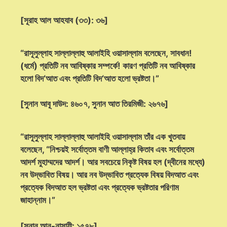
[সূরাহ আল আহযাব (৩৩): ৩৬]
“রাসূলুল্লাহ সাল্লাল্লাহু আলাইহি ওয়াসাল্লাম বলেছেন, সাবধান!
(ধর্মে) প্রতিটি নব আবিষ্কার সম্পর্কে! কারণ প্রতিটি নব আবিষ্কার
হলো বিদ‘আত এবং প্রতিটি বিদ‘আত হলো ভ্রষ্টতা।”
[সুনান আবূ দাউদ: ৪৬০৭, সুনান আত তিরমিজী: ২৬৭৬]
“রাসূলুল্লাহ সাল্লাল্লাহু আলাইহি ওয়াসাল্লাম তাঁর এক খুতবায়
বলেছেন, “নিশ্চয়ই সর্বোত্তম বাণী আল্লাহ্‌র কিতাব এবং সর্বোত্তম
আদর্শ মুহাম্মদের আদর্শ। আর সবচেয়ে নিকৃষ্ট বিষয় হল (দ্বীনের মধ্যে)
নব উদ্ভাবিত বিষয়। আর নব উদ্ভাবিত প্রত্যেক বিষয় বিদআত এবং
প্রত্যেক বিদআত হল ভ্রষ্টতা এবং প্রত্যেক ভ্রষ্টতার পরিণাম
জাহান্নাম।”
[সুনান আন-নাসায়ী: ১৫৭৮]