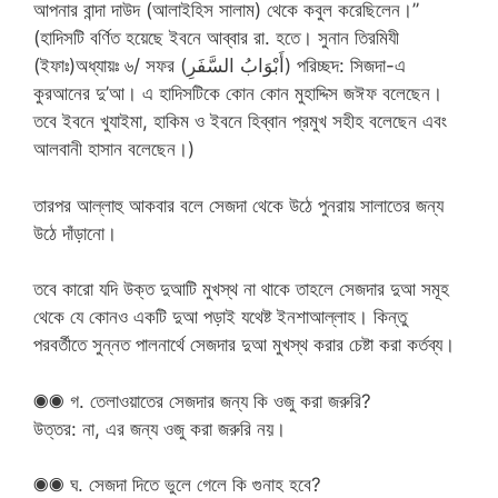
আপনার বান্দা দাউদ (আলাইহিস সালাম) থেকে কবুল করেছিলেন।’’
(হাদিসটি বর্ণিত হয়েছে ইবনে আব্বার রা. হতে। সুনান তিরমিযী
(ইফাঃ)অধ্যায়ঃ ৬/ সফর (أَبْوَابُ السَّفَرِ) পরিচ্ছদ: সিজদা-এ
কুরআনের দু’আ। এ হাদিসটিকে কোন কোন মুহাদ্দিস জঈফ বলেছেন।
তবে ইবনে খুযাইমা, হাকিম ও ইবনে হিব্বান প্রমুখ সহীহ বলেছেন এবং
আলবানী হাসান বলেছেন।)
তারপর আল্লাহু আকবার বলে সেজদা থেকে উঠে পুনরায় সালাতের জন্য
উঠে দাঁড়ানো।
তবে কারো যদি উক্ত দুআটি মুখস্থ না থাকে তাহলে সেজদার দুআ সমূহ
থেকে যে কোনও একটি দুআ পড়াই যথেষ্ট ইনশাআল্লাহ। কিন্তু
পরবর্তীতে সুন্নত পালনার্থে সেজদার দুআ মুখস্থ করার চেষ্টা করা কর্তব্য।
◉◉ গ. তেলাওয়াতের সেজদার জন্য কি ওজু করা জরুরি?
উত্তর: না, এর জন্য ওজু করা জরুরি নয়।
◉◉ ঘ. সেজদা দিতে ভুলে গেলে কি গুনাহ হবে?