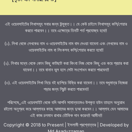
এই ওয়েবসাইটের লিখাসমূহ সবার জন্য উন্মুক্ত।। যে কেউ চাইলে লিখাসমূহ কপি/শেয়ার
করতে পারবেন।। তবে এক্ষেত্রে তিনটি শর্ত প্রযোজ্য হবে!!
(১). লিখা থেকে লেখকের নাম ও ওয়েবসাইটের নাম বাদ দেওয়া যাবেনা এবং লেখকের নাম ও
ওয়েবসাইটের নাম বা লিংকসহ কপি/শেয়ার করতে হবে!!
(২). লিখার মধ্যে থেকে কোন কিছু কাটছাট করা কিংবা নিজ থেকে কিছু এড করে প্রচার করা
যাবেনা।। তবে বানান ভুল হলে সেটা সংশোধন করতে পারবেন!!
(৩). এই ওয়েবসাইটের লিখা নিয়ে বই ছাপিয়ে বিক্রি করা যাবেনা।। তবে শুধুমাত্র নিজেরা
পড়ার জন্য প্রিন্ট করতে পারবেন!!
পরিশেষে,,এই ওয়েবসাইট থেকে যদি আপনি সামান্যতমও উপকৃত হউন তাহলে অনুরোধ
রইলো অনুগ্রহ করে আল্লাহর কাছে আমাদের জন্য দুআ করবেন।। আল্লাহ যেন আমাদের
এই কাজ চলমান রাখার তৌফিক দান করেন!! আমীন!!
Copyright © 2018 to Present | ইসলামী প্রশ্নোত্তর | Developed by
Md Asaduzzaman