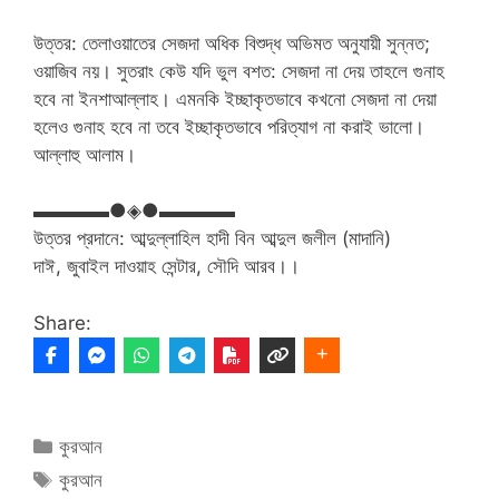
উত্তর: তেলাওয়াতের সেজদা অধিক বিশুদ্ধ অভিমত অনুযায়ী সুন্নত;
ওয়াজিব নয়। সুতরাং কেউ যদি ভুল বশত: সেজদা না দেয় তাহলে গুনাহ
হবে না ইনশাআল্লাহ। এমনকি ইচ্ছাকৃতভাবে কখনো সেজদা না দেয়া
হলেও গুনাহ হবে না তবে ইচ্ছাকৃতভাবে পরিত্যাগ না করাই ভালো।
আল্লাহু আলাম।
▬▬▬▬●◈●▬▬▬▬
উত্তর প্রদানে: আব্দুল্লাহিল হাদী বিন আব্দুল জলীল (মাদানি)
দাঈ, জুবাইল দাওয়াহ সেন্টার, সৌদি আরব।।
Share:
Categories
কুরআন
Tags
কুরআন