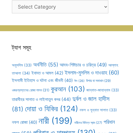
ক্যাটাগরি
সহূহ
ট্যাগ সমূহ
অর্থনীতি
(55)
আদব-শিষ্টাচার ও চরিত্র
(49)
আল্লাহ
অমুসলিম
(33)
ইসলাম-মুসলিম ও দাওয়াহ
(60)
ইবাদত ও আমল
(42)
তাআলা
(34)
ইসলামী ইতিহাস ও ঘটনা এবং জীবনী
(40)
উপায় বা সমাধান
(29)
ঈদ
(26)
কুরআন
(103)
ওজরগ্রস্তদের রোজা পালন
(31)
জান্নাত-জাহান্নাম
(33)
দুর্বল ও জাল হাদীস
তারাবীহর সালাত ও লাইলাতুল কদর
(44)
দোয়া ও যিকির
(124)
(81)
নফল ও সুন্নাত সালাত
(33)
নারী
(199)
পরিধান
নফল রোজা
(40)
নারীদের বিভিন্ন স্রাব
(27)
পরিবার ও দাম্পত্য
(130)