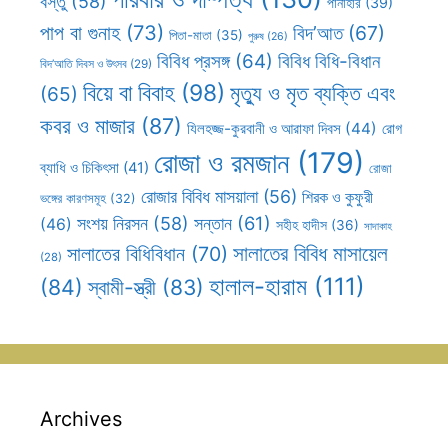
বস্তু
(58)
পানাহার
(39)
পাপ বা গুনাহ
(73)
বিদ’আত
(67)
পিতা-মাতা
(35)
পুরুষ
(26)
বিবিধ প্রসঙ্গ
(64)
বিবিধ বিধি-বিধান
বিদ’আতি দিবস ও উৎসব
(29)
বিয়ে বা বিবাহ
(98)
মৃত্যু ও মৃত ব্যক্তি এবং
(65)
কবর ও মাজার
(87)
যিলহজ্জ-কুরবানী ও আরাফা দিবস
(44)
রোগ
রোজা ও রমজান
(179)
ব্যাধি ও চিকিৎসা
(41)
রোজা
রোজার বিবিধ মাসয়ালা
(56)
শিরক ও কুফুরী
ভঙ্গের কারণসমূহ
(32)
সন্তান
(61)
সংশয় নিরসন
(58)
(46)
সহীহ হাদীস
(36)
সাদাকাহ
সালাতের বিবিধ মাসায়েল
সালাতের বিধিবিধান
(70)
(28)
হালাল-হারাম
(111)
(84)
স্বামী-স্ত্রী
(83)
Archives