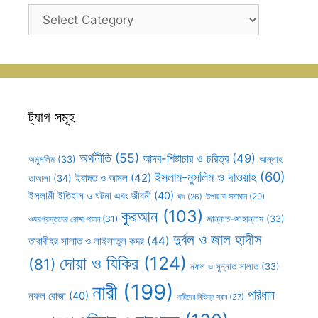
ক্যাটাগরি
সহূহ
ট্যাগ সমূহ
অর্থনীতি
(55)
আদব-শিষ্টাচার ও চরিত্র
(49)
আল্লাহ
অমুসলিম
(33)
ইসলাম-মুসলিম ও দাওয়াহ
(60)
ইবাদত ও আমল
(42)
তাআলা
(34)
ইসলামী ইতিহাস ও ঘটনা এবং জীবনী
(40)
উপায় বা সমাধান
(29)
ঈদ
(26)
কুরআন
(103)
ওজরগ্রস্তদের রোজা পালন
(31)
জান্নাত-জাহান্নাম
(33)
দুর্বল ও জাল হাদীস
তারাবীহর সালাত ও লাইলাতুল কদর
(44)
দোয়া ও যিকির
(124)
(81)
নফল ও সুন্নাত সালাত
(33)
নারী
(199)
পরিধান
নফল রোজা
(40)
নারীদের বিভিন্ন স্রাব
(27)