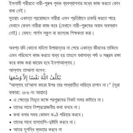
ইসলামী শরীয়তে নারী-পুরুষ পৃথক ব্যবস্থাপনার মধ্যে কাজ করতে কোন
বাধা নেই।
সুতরাং একান্ত প্রয়োজনে নারীরা এমন প্রতিষ্ঠানে চাকরি করতে পারে
যেখানে কেবল নারীরা কাজ করে (যেখানে নারী-পুরুষের অবাধ অবস্থান
নেই)। যেমন: গার্লস স্কুল বা কলেজে শিক্ষকতা করা।
অবশ্য যদি কোনো মহিলা উপায়ান্তর না পেয়ে একান্ত জীবনের তাকিদে
এমন পরিবেশে কাজ করতে বাধ্য হয় তাহলে যথাসাধ্য পর্দা ও সম্ভ্রম রক্ষা
করে কাজ করা জায়েয হবে ইনশাআল্লাহ।
আল্লাহ তাআলা বলেন:
يُكَلِّفُ اللَّهُ نَفْسًا إِلاَّ وُسْعَهَا
“আল্লাহ তা’আলা কারো উপর তার সাধ্যাতীত দায়িত্ব চাপান না।” (সূরা
বাকারা: ২৮৬ নং আয়াত)
▪
এ ক্ষেত্রে নিভৃত কক্ষে পরপুরুষের নিকট সময় কাটাবে না।
▪
তাদের সাথে নিষ্প্রয়োজনীয় কথা বলবে না।
▪
কথা বলার সময় কোমল কণ্ঠ পরিহার করবে।
▪
তাদের সাথে হাসাহাসি-দুষ্টামি করবে না।
▪
আতর সুগন্ধি ব্যবহার করবে না