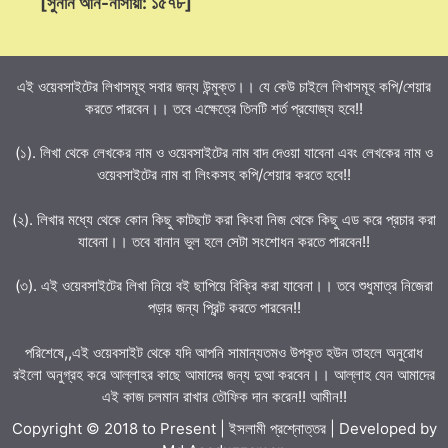
[সুনান আন-নাসায়ী: ১৫৭৮]
এই ওয়েবসাইটের লিখাসমূহ সবার জন্য উন্মুক্ত।। যে কেউ চাইলে লিখাসমূহ কপি/শেয়ার
করতে পারবেন।। তবে এক্ষেত্রে তিনটি শর্ত প্রযোজ্য হবে!!
(১). লিখা থেকে লেখকের নাম ও ওয়েবসাইটের নাম বাদ দেওয়া যাবেনা এবং লেখকের নাম ও
ওয়েবসাইটের নাম বা লিংকসহ কপি/শেয়ার করতে হবে!!
(২). লিখার মধ্যে থেকে কোন কিছু কাটছাট করা কিংবা নিজ থেকে কিছু এড করে প্রচার করা
যাবেনা।। তবে বানান ভুল হলে সেটা সংশোধন করতে পারবেন!!
(৩). এই ওয়েবসাইটের লিখা নিয়ে বই ছাপিয়ে বিক্রি করা যাবেনা।। তবে শুধুমাত্র নিজেরা
পড়ার জন্য প্রিন্ট করতে পারবেন!!
পরিশেষে,,এই ওয়েবসাইট থেকে যদি আপনি সামান্যতমও উপকৃত হউন তাহলে অনুরোধ
রইলো অনুগ্রহ করে আল্লাহর কাছে আমাদের জন্য দুআ করবেন।। আল্লাহ যেন আমাদের
এই কাজ চলমান রাখার তৌফিক দান করেন!! আমীন!!
Copyright © 2018 to Present | ইসলামী প্রশ্নোত্তর | Developed by