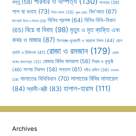
পরিবার ও দাম্পত্য
(130)
বস্তু
(58)
পানাহার
(39)
পাপ বা গুনাহ
(73)
বিদ’আত
(67)
পিতা-মাতা
(35)
পুরুষ
(26)
বিবিধ প্রসঙ্গ
(64)
বিবিধ বিধি-বিধান
বিদ’আতি দিবস ও উৎসব
(29)
বিয়ে বা বিবাহ
(98)
মৃত্যু ও মৃত ব্যক্তি এবং
(65)
কবর ও মাজার
(87)
যিলহজ্জ-কুরবানী ও আরাফা দিবস
(44)
রোগ
রোজা ও রমজান
(179)
ব্যাধি ও চিকিৎসা
(41)
রোজা
রোজার বিবিধ মাসয়ালা
(56)
শিরক ও কুফুরী
ভঙ্গের কারণসমূহ
(32)
সন্তান
(61)
সংশয় নিরসন
(58)
(46)
সহীহ হাদীস
(36)
সাদাকাহ
সালাতের বিবিধ মাসায়েল
সালাতের বিধিবিধান
(70)
(28)
হালাল-হারাম
(111)
(84)
স্বামী-স্ত্রী
(83)
Archives