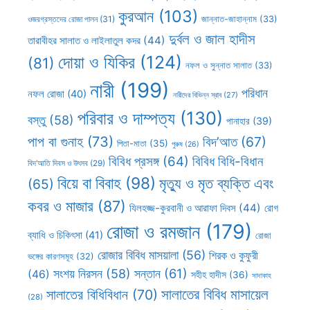
কুরআন
(103)
ওজরগ্রস্তদের রোজা পালন
(31)
জান্নাত-জাহান্নাম
(33)
দুর্বল ও জাল হাদীস
তারাবীহর সালাত ও লাইলাতুল কদর
(44)
দোয়া ও যিকির
(124)
(81)
নফল ও সুন্নাত সালাত
(33)
নারী
(199)
পরিধান
নফল রোজা
(40)
নারীদের বিভিন্ন স্রাব
(27)
পরিবার ও দাম্পত্য
(130)
বস্তু
(58)
পানাহার
(39)
পাপ বা গুনাহ
(73)
বিদ’আত
(67)
পিতা-মাতা
(35)
পুরুষ
(26)
বিবিধ প্রসঙ্গ
(64)
বিবিধ বিধি-বিধান
বিদ’আতি দিবস ও উৎসব
(29)
বিয়ে বা বিবাহ
(98)
মৃত্যু ও মৃত ব্যক্তি এবং
(65)
কবর ও মাজার
(87)
যিলহজ্জ-কুরবানী ও আরাফা দিবস
(44)
রোগ
রোজা ও রমজান
(179)
ব্যাধি ও চিকিৎসা
(41)
রোজা
রোজার বিবিধ মাসয়ালা
(56)
শিরক ও কুফুরী
ভঙ্গের কারণসমূহ
(32)
সন্তান
(61)
সংশয় নিরসন
(58)
(46)
সহীহ হাদীস
(36)
সাদাকাহ
সালাতের বিবিধ মাসায়েল
সালাতের বিধিবিধান
(70)
(28)