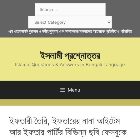
Skip
Search
to
for:
content
Categories
এই ওয়েবসাইট কুরআন ও সহীহ সুন্নাহ এবং সালাফদের মানহাজের আলোকে প্রতিষ্ঠিত ও পরিচালিত
ইসলামী প্রশ্নোত্তর
Islamic Questions & Answers In Bengali Language
Menu
ইফতারী তৈরি, ইফতারের নানা আইটেম
আর ইফতার পার্টির বিভিন্ন ছবি ফেসবুকে