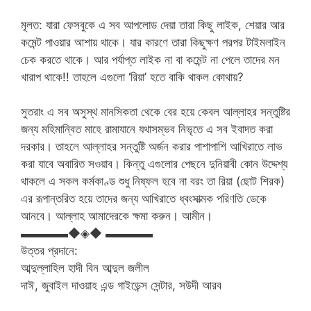
মূলত: যারা ফেসবুকে এ সব আপলোড দেয়া তারা কিছু লাইক, শেয়ার আর
কমেন্ট পাওয়ার আশায় থাকে। যার কারণে তারা কিছুক্ষণ পরপর টাইমলাইন
চেক করতে থাকে। আর পর্যাপ্ত লাইক না বা কমেন্ট না পেলে তাদের মন
খারাপ থাকে!! তাহলে এগুলো ‘রিয়া’ হতে বাকি থাকল কোথায়?
সুতরাং এ সব অসুস্থ মানসিকতা থেকে বের হয়ে কেবল আল্লাহর সন্তুষ্টির
জন্য মহিমান্বিত মাহে রামাযানে যথাসম্ভব নিভৃতে এ সব ইবাদত করা
দরকার। তাহলে আল্লাহর সন্তুষ্টি অর্জন করার পাশাপাশি আখিরাতে লাভ
করা যাবে অবারিত সওয়াব। কিন্তু এগুলোর পেছনে দুনিয়াবী কোন উদ্দেশ্য
থাকলে এ সকল কর্মকাণ্ড শুধু নিষ্ফল হবে না বরং তা রিয়া (ছোট শিরক)
এর রূপান্তরিত হয়ে তাদের জন্য আখিরাতে ধ্বংসাত্মক পরিণতি ডেকে
আনবে। আল্লাহ আমাদেরকে ক্ষমা করুন। আমীন।
▬▬▬▬◆◈◆ ▬▬▬▬
উত্তর প্রদানে:
আব্দুল্লাহিল হাদী বিন আব্দুল জলীল
দাঈ, জুবাইল দাওয়াহ এন্ড গাইডেন্স সেন্টার, সউদী আরব