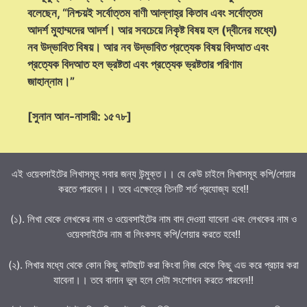
বলেছেন, “নিশ্চয়ই সর্বোত্তম বাণী আল্লাহ্‌র কিতাব এবং সর্বোত্তম
আদর্শ মুহাম্মদের আদর্শ। আর সবচেয়ে নিকৃষ্ট বিষয় হল (দ্বীনের মধ্যে)
নব উদ্ভাবিত বিষয়। আর নব উদ্ভাবিত প্রত্যেক বিষয় বিদআত এবং
প্রত্যেক বিদআত হল ভ্রষ্টতা এবং প্রত্যেক ভ্রষ্টতার পরিণাম
জাহান্নাম।”
[সুনান আন-নাসায়ী: ১৫৭৮]
এই ওয়েবসাইটের লিখাসমূহ সবার জন্য উন্মুক্ত।। যে কেউ চাইলে লিখাসমূহ কপি/শেয়ার
করতে পারবেন।। তবে এক্ষেত্রে তিনটি শর্ত প্রযোজ্য হবে!!
(১). লিখা থেকে লেখকের নাম ও ওয়েবসাইটের নাম বাদ দেওয়া যাবেনা এবং লেখকের নাম ও
ওয়েবসাইটের নাম বা লিংকসহ কপি/শেয়ার করতে হবে!!
(২). লিখার মধ্যে থেকে কোন কিছু কাটছাট করা কিংবা নিজ থেকে কিছু এড করে প্রচার করা
যাবেনা।। তবে বানান ভুল হলে সেটা সংশোধন করতে পারবেন!!