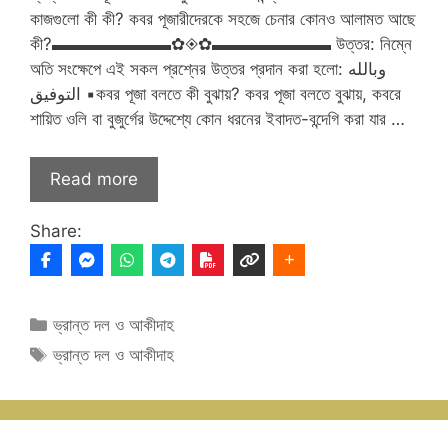
কাজগুলো কী কী? কবর পূজারীদেরকে সহজে চেনার কোনও আলামত আছে
কী?▬▬▬▬▬▬▬✿◈✿▬▬▬▬▬▬▬ উত্তর: নিম্নে
অতি সংক্ষেপে এই সকল প্রশ্নের উত্তর প্রদান করা হলো: وبالله
التوفيق ▪️কবর পূজা বলতে কী বুঝায়? কবর পূজা বলতে বুঝায়, কবরে
শায়িত ওলি বা বুজুর্গের উদ্দেশ্যে কোন ধরনের ইবাদত-বন্দেগি করা যার …
Read more
Share:
Categories
ভ্রান্ত দল ও আকীদাহ
Tags
ভ্রান্ত দল ও আকীদাহ