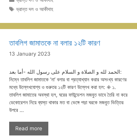
ভ্রান্ত দল ও আকীদাহ
Tags
ভ্রান্ত দল ও আকীদাহ
তাবলিগ জামাতকে না বলার ১২টি কারণ
13 January 2023
الحمد لله و الصلاة و السلام على رسول الله -أما بعد:
নিম্নে তাবলিগ জামাতকে ‘না’ বলার বা প্রত্যাখ্যান করার অসংখ্য কারণের
মধ্যে উল্লেখযোগ্য ও গুরুতর ১২টি কারণ উল্লেখ করা হল: ◈ ১.
তাবলিগ জামাতের অবস্থা হল, ঘরের ফাউন্ডেশন মজবুত ভাবে তৈরি না করে
ডেকোরেশন নিয়ে ব্যস্ত থাকার মত বা ভেঙ্গে পড়া ঘরকে মজবুত ভিত্তির
উপরে …
Read more