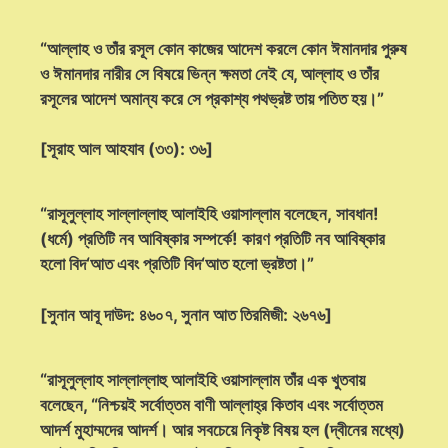
“আল্লাহ ও তাঁর রসূল কোন কাজের আদেশ করলে কোন ঈমানদার পুরুষ
ও ঈমানদার নারীর সে বিষয়ে ভিন্ন ক্ষমতা নেই যে, আল্লাহ ও তাঁর
রসূলের আদেশ অমান্য করে সে প্রকাশ্য পথভ্রষ্ট তায় পতিত হয়।”
[সূরাহ আল আহযাব (৩৩): ৩৬]
“রাসূলুল্লাহ সাল্লাল্লাহু আলাইহি ওয়াসাল্লাম বলেছেন, সাবধান!
(ধর্মে) প্রতিটি নব আবিষ্কার সম্পর্কে! কারণ প্রতিটি নব আবিষ্কার
হলো বিদ‘আত এবং প্রতিটি বিদ‘আত হলো ভ্রষ্টতা।”
[সুনান আবূ দাউদ: ৪৬০৭, সুনান আত তিরমিজী: ২৬৭৬]
“রাসূলুল্লাহ সাল্লাল্লাহু আলাইহি ওয়াসাল্লাম তাঁর এক খুতবায়
বলেছেন, “নিশ্চয়ই সর্বোত্তম বাণী আল্লাহ্‌র কিতাব এবং সর্বোত্তম
আদর্শ মুহাম্মদের আদর্শ। আর সবচেয়ে নিকৃষ্ট বিষয় হল (দ্বীনের মধ্যে)