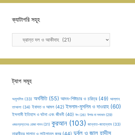
ক্যাটাগরি সহূহ
ক্যাটাগরি
সহূহ
ট্যাগ সমূহ
অর্থনীতি
(55)
আদব-শিষ্টাচার ও চরিত্র
(49)
আল্লাহ
অমুসলিম
(33)
ইসলাম-মুসলিম ও দাওয়াহ
(60)
ইবাদত ও আমল
(42)
তাআলা
(34)
ইসলামী ইতিহাস ও ঘটনা এবং জীবনী
(40)
উপায় বা সমাধান
(29)
ঈদ
(26)
কুরআন
(103)
ওজরগ্রস্তদের রোজা পালন
(31)
জান্নাত-জাহান্নাম
(33)
দুর্বল ও জাল হাদীস
তারাবীহর সালাত ও লাইলাতুল কদর
(44)