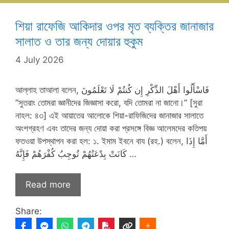
শিয়া রাফেজি আকিদার ওপর মৃত ব্যক্তির জানাজার
সালাত ও তার জন্য দোয়ার হুকুম
4 July 2026
আল্লাহ তাআলা বলেন, فَاسْأَلُوا أَهْلَ الذِّكْرِ إِن كُنتُمْ لَا تَعْلَمُونَ ​
”সুতরাং তোমরা জ্ঞানীদের জিজ্ঞাসা করো, যদি তোমরা না জানো।” [সুরা
নাহল: ৪৩] এই আয়াতের আলোকে শিয়া-রাফিজিদের জানাজার সালাতে
অংশগ্রহণ এবং তাদের জন্য দোয়া করা প্রসঙ্গে বিজ্ঞ আলেমদের কতিপয়
ফতওয়া উপস্থাপন করা হল: ১. ​ইমাম ইবনে বায (রহ.) বলেন, ​أَمَّا إِذَا
كَانَتْ بِدْعَتُهُمْ تُوجِبُ كُفْرَهُمْ فَإِنَّهُ …
Read more
Share: