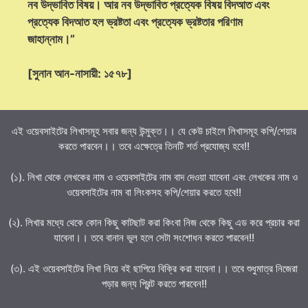
নব উদ্ভাবিত বিষয়। আর নব উদ্ভাবিত প্রত্যেক বিষয় বিদআত এবং
প্রত্যেক বিদআত হল ভ্রষ্টতা এবং প্রত্যেক ভ্রষ্টতার পরিণাম
জাহান্নাম।”
[সুনান আন-নাসায়ী: ১৫৭৮]
এই ওয়েবসাইটের লিখাসমূহ সবার জন্য উন্মুক্ত।। যে কেউ চাইলে লিখাসমূহ কপি/শেয়ার
করতে পারবেন।। তবে এক্ষেত্রে তিনটি শর্ত প্রযোজ্য হবে!!
(১). লিখা থেকে লেখকের নাম ও ওয়েবসাইটের নাম বাদ দেওয়া যাবেনা এবং লেখকের নাম ও
ওয়েবসাইটের নাম বা লিংকসহ কপি/শেয়ার করতে হবে!!
(২). লিখার মধ্যে থেকে কোন কিছু কাটছাট করা কিংবা নিজ থেকে কিছু এড করে প্রচার করা
যাবেনা।। তবে বানান ভুল হলে সেটা সংশোধন করতে পারবেন!!
(৩). এই ওয়েবসাইটের লিখা নিয়ে বই ছাপিয়ে বিক্রি করা যাবেনা।। তবে শুধুমাত্র নিজেরা
পড়ার জন্য প্রিন্ট করতে পারবেন!!