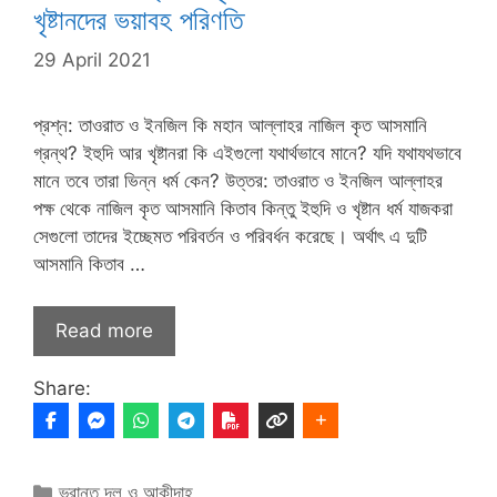
খৃষ্টানদের ভয়াবহ পরিণতি
29 April 2021
প্রশ্ন: তাওরাত ও ইনজিল কি মহান আল্লাহর নাজিল কৃত আসমানি
গ্রন্থ? ইহুদি আর খৃষ্টানরা কি এইগুলো যথার্থভাবে মানে? যদি যথাযথভাবে
মানে তবে তারা ভিন্ন ধর্ম কেন? উত্তর: তাওরাত ও ইনজিল আল্লাহর
পক্ষ থেকে নাজিল কৃত আসমানি কিতাব কিন্তু ইহুদি ও খৃষ্টান ধর্ম যাজকরা
সেগুলো তাদের ইচ্ছেমত পরিবর্তন ও পরিবর্ধন করেছে। অর্থাৎ এ দুটি
আসমানি কিতাব …
Read more
Share:
Categories
ভ্রান্ত দল ও আকীদাহ