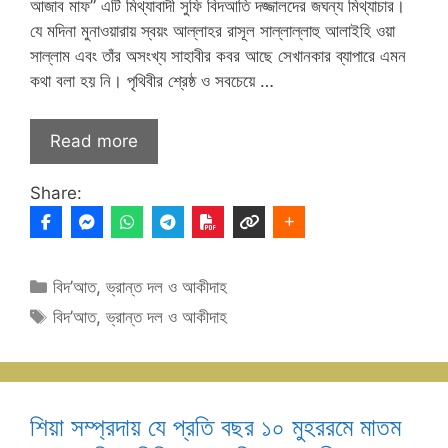
আজাব মাফ” এটি মিথ্যাবাদী সুফি বিদআতি দজ্জালদের জঘন্য মিথ্যাচার।
যে মদিনা মুনাওয়ারায় স্বয়ং আল্লাহর রাসূল সাল্লাল্লাহু আলাইহি ওয়া
সাল্লাম এবং তাঁর অসংখ্য সাহাবীর কবর আছে সেখানকার ব্যাপারে এমন
কথা বলা হয় নি। পৃথিবীর শ্রেষ্ঠ ও সবচেয়ে …
Read more
Share:
Categories
বিদ’আত
,
ভ্রান্ত দল ও আকীদাহ
Tags
বিদ’আত
,
ভ্রান্ত দল ও আকীদাহ
শিয়া সম্প্রদায় যে প্রতি বছর ১০ মুহররমে মাতম