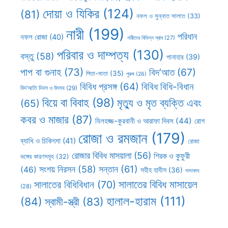
দোয়া ও যিকির
(124)
(81)
নফল ও সুন্নাত সালাত
(33)
নারী
(199)
পরিধান
নফল রোজা
(40)
নারীদের বিভিন্ন স্রাব
(27)
পরিবার ও দাম্পত্য
(130)
বস্তু
(58)
পানাহার
(39)
পাপ বা গুনাহ
(73)
বিদ’আত
(67)
পিতা-মাতা
(35)
পুরুষ
(26)
বিবিধ প্রসঙ্গ
(64)
বিবিধ বিধি-বিধান
বিদ’আতি দিবস ও উৎসব
(29)
বিয়ে বা বিবাহ
(98)
মৃত্যু ও মৃত ব্যক্তি এবং
(65)
কবর ও মাজার
(87)
যিলহজ্জ-কুরবানী ও আরাফা দিবস
(44)
রোগ
রোজা ও রমজান
(179)
ব্যাধি ও চিকিৎসা
(41)
রোজা
রোজার বিবিধ মাসয়ালা
(56)
শিরক ও কুফুরী
ভঙ্গের কারণসমূহ
(32)
সন্তান
(61)
সংশয় নিরসন
(58)
(46)
সহীহ হাদীস
(36)
সাদাকাহ
সালাতের বিবিধ মাসায়েল
সালাতের বিধিবিধান
(70)
(28)
হালাল-হারাম
(111)
(84)
স্বামী-স্ত্রী
(83)