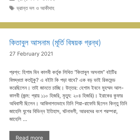
Tags
ভ্রান্ত দল ও আকীদাহ
কিতাবুল আসনাম (মূর্তি বিষয়ক গ্রন্থ)
27 February 2021
প্রশ্ন: হিশাম বিন কালবী কর্তৃক লিখিত “কিতাবুল অসনাম” বইটির
বিশুদ্ধতা কতটুকু? এ বইটা কি পড়া যাবে? এক বড় ভাই রিকমেন্ড
করেছিলেন। তাই জানতে চাচ্ছি। উত্তর: হেশাম ইবনে মুহম্মদ আল-
কালবী (জন্ম: প্রায় ১১০ হিজরি, মৃত্যু: ২০৪ হিজরি)। ইরাকের কুফার
অধিবাসী ছিলেন। আকিদাগতভাবে তিনি শিয়া-রাফেযি ছিলেন কিন্তু তিনি
জাহেলি যুগের বিভিন্ন ইতিহাস, ঘটনাবলী, আরবদের বংশ পরম্পরা,
জাহেলি …
Read more