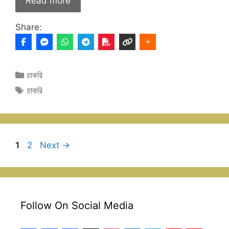
Read more
Share:
Categories
চাকরি
Tags
চাকরি
Page
Page
1
2
Next
→
Follow On Social Media