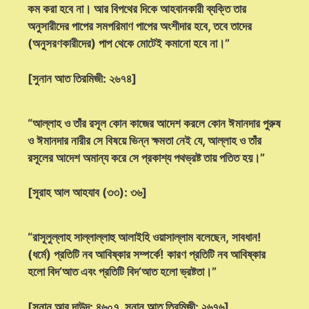
কম করা হবে না। আর বিপথের দিকে আহবানকারী ব্যক্তি তার
অনুসারীদের পাপের সমপরিমাণ পাপের অংশীদার হবে, তবে তাদের
(অনুসরণকারীদের) পাপ থেকে মোটেই কমানো হবে না।”
[সুনান আত তিরমিজী: ২৬৭৪]
“আল্লাহ ও তাঁর রসূল কোন কাজের আদেশ করলে কোন ঈমানদার পুরুষ
ও ঈমানদার নারীর সে বিষয়ে ভিন্ন ক্ষমতা নেই যে, আল্লাহ ও তাঁর
রসূলের আদেশ অমান্য করে সে প্রকাশ্য পথভ্রষ্ট তায় পতিত হয়।”
[সূরাহ আল আহযাব (৩৩): ৩৬]
“রাসূলুল্লাহ সাল্লাল্লাহু আলাইহি ওয়াসাল্লাম বলেছেন, সাবধান!
(ধর্মে) প্রতিটি নব আবিষ্কার সম্পর্কে! কারণ প্রতিটি নব আবিষ্কার
হলো বিদ‘আত এবং প্রতিটি বিদ‘আত হলো ভ্রষ্টতা।”
[সুনান আবূ দাউদ: ৪৬০৭, সুনান আত তিরমিজী: ২৬৭৬]