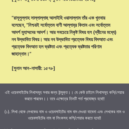
“রাসূলুল্লাহ সাল্লাল্লাহু আলাইহি ওয়াসাল্লাম তাঁর এক খুতবায়
বলেছেন, “নিশ্চয়ই সর্বোত্তম বাণী আল্লাহ্‌র কিতাব এবং সর্বোত্তম
আদর্শ মুহাম্মদের আদর্শ। আর সবচেয়ে নিকৃষ্ট বিষয় হল (দ্বীনের মধ্যে)
নব উদ্ভাবিত বিষয়। আর নব উদ্ভাবিত প্রত্যেক বিষয় বিদআত এবং
প্রত্যেক বিদআত হল ভ্রষ্টতা এবং প্রত্যেক ভ্রষ্টতার পরিণাম
জাহান্নাম।”
[সুনান আন-নাসায়ী: ১৫৭৮]
এই ওয়েবসাইটের লিখাসমূহ সবার জন্য উন্মুক্ত।। যে কেউ চাইলে লিখাসমূহ কপি/শেয়ার
করতে পারবেন।। তবে এক্ষেত্রে তিনটি শর্ত প্রযোজ্য হবে!!
(১). লিখা থেকে লেখকের নাম ও ওয়েবসাইটের নাম বাদ দেওয়া যাবেনা এবং লেখকের নাম ও
ওয়েবসাইটের নাম বা লিংকসহ কপি/শেয়ার করতে হবে!!