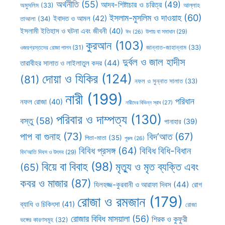
অর্থনীতি
(55)
আদব-শিষ্টাচার ও চরিত্র
(49)
আল্লাহ
অমুসলিম
(33)
ইসলাম-মুসলিম ও দাওয়াহ
(60)
ইবাদত ও আমল
(42)
তাআলা
(34)
ইসলামী ইতিহাস ও ঘটনা এবং জীবনী
(40)
উপায় বা সমাধান
(29)
ঈদ
(26)
কুরআন
(103)
ওজরগ্রস্তদের রোজা পালন
(31)
জান্নাত-জাহান্নাম
(33)
দুর্বল ও জাল হাদীস
তারাবীহর সালাত ও লাইলাতুল কদর
(44)
দোয়া ও যিকির
(124)
(81)
নফল ও সুন্নাত সালাত
(33)
নারী
(199)
পরিধান
নফল রোজা
(40)
নারীদের বিভিন্ন স্রাব
(27)
পরিবার ও দাম্পত্য
(130)
বস্তু
(58)
পানাহার
(39)
পাপ বা গুনাহ
(73)
বিদ’আত
(67)
পিতা-মাতা
(35)
পুরুষ
(26)
বিবিধ প্রসঙ্গ
(64)
বিবিধ বিধি-বিধান
বিদ’আতি দিবস ও উৎসব
(29)
বিয়ে বা বিবাহ
(98)
মৃত্যু ও মৃত ব্যক্তি এবং
(65)
কবর ও মাজার
(87)
যিলহজ্জ-কুরবানী ও আরাফা দিবস
(44)
রোগ
রোজা ও রমজান
(179)
ব্যাধি ও চিকিৎসা
(41)
রোজা
রোজার বিবিধ মাসয়ালা
(56)
শিরক ও কুফুরী
ভঙ্গের কারণসমূহ
(32)