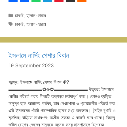
Categories
চাকরি
,
হালাল-হারাম
Tags
চাকরি
,
হালাল-হারাম
ইসলামে নার্সিং পেশার বিধান
19 September 2023
প্রশ্ন: ইসলামে নার্সিং পেশার বিধান কী?
▬▬▬▬▬▬▬✿◈✿▬▬▬▬▬▬▬ উত্তর: ইসলামে
রোগীর পরিচর্যা করার বিষয়টি অত্যন্ত মর্যাদাপূর্ণ কাজ। কোনও ব্যক্তি
অসুস্থ হলে আমাদের কর্তব্য, তার দেখাশোনা ও প্রয়োজনীয় পরিচর্যা করা।
এটি ইসলামের পাঁচটি পারস্পারিক হকের মধ্য অন্যতম। [সহিহ বুখারি ও
মুসলিম] বাড়িতে সাধারণত: আত্মীয়-স্বজন এ কাজটি করে থাকে। কিন্তু
জটিল রোগের ক্ষেত্রে মানুষকে অনেক সময় হাসপাতালে বিশেষজ্ঞ