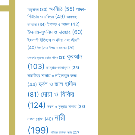
অর্থনীতি
(55)
আদব-
অমুসলিম
(33)
শিষ্টাচার ও চরিত্র
(49)
আল্লাহ
ইবাদত ও আমল
(42)
তাআলা
(34)
ইসলাম-মুসলিম ও দাওয়াহ
(60)
ইসলামী ইতিহাস ও ঘটনা এবং জীবনী
(40)
উপায় বা সমাধান
(29)
ঈদ
(26)
কুরআন
ওজরগ্রস্তদের রোজা পালন
(31)
(103)
জান্নাত-জাহান্নাম
(33)
তারাবীহর সালাত ও লাইলাতুল কদর
দুর্বল ও জাল হাদীস
(44)
দোয়া ও যিকির
(81)
(124)
নফল ও সুন্নাত সালাত
(33)
নারী
নফল রোজা
(40)
(199)
নারীদের বিভিন্ন স্রাব
(27)