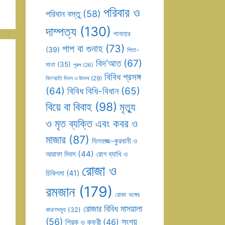
পরিবার ও
পরিধান বস্তু
(58)
দাম্পত্য
(130)
পানাহার
পাপ বা গুনাহ
(73)
(39)
পিতা-
বিদ’আত
(67)
মাতা
(35)
পুরুষ
(26)
বিবিধ প্রসঙ্গ
বিদ’আতি দিবস ও উৎসব
(29)
(64)
বিবিধ বিধি-বিধান
(65)
বিয়ে বা বিবাহ
(98)
মৃত্যু
ও মৃত ব্যক্তি এবং কবর ও
মাজার
(87)
যিলহজ্জ-কুরবানী ও
আরাফা দিবস
(44)
রোগ ব্যাধি ও
রোজা ও
চিকিৎসা
(41)
রমজান
(179)
রোজা ভঙ্গের
রোজার বিবিধ মাসয়ালা
কারণসমূহ
(32)
(56)
সংশয়
শিরক ও কুফুরী
(46)