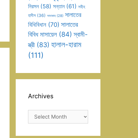
সন্তান
(61)
নিরসন
(58)
সহীহ
সালাতের
হাদীস
(36)
সাদাকাহ
(28)
সালাতের
বিধিবিধান
(70)
বিবিধ মাসায়েল
(84)
স্বামী-
হালাল-হারাম
স্ত্রী
(83)
(111)
Archives
Archives