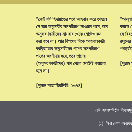
“কেউ যদি হিদায়াতের পথে আহবান করে তাহলে
“আল্লা
সে তার অনুসারীর সমপরিমাণ সাওয়াব পাবে, তবে
করলে ক
অনুসরণকারীদের সাওয়াব থেকে মোটেও কম
সে বিষয়
করা হবে না। আর বিপথের দিকে আহবানকারী
রসূলের
ব্যক্তি তার অনুসারীদের পাপের সমপরিমাণ
পথভ্রষ
পাপের অংশীদার হবে, তবে তাদের
(অনুসরণকারীদের) পাপ থেকে মোটেই কমানো
[সূরা
হবে না।”
[সুনান আত তিরমিজী: ২৬৭৪]
এই ওয়েবসাইটের লিখাসমূহ
(১). লিখা থেকে লেখকে