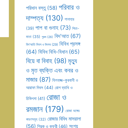
পরিবার ও
পরিধান বস্তু
(58)
দাম্পত্য
(130)
পানাহার
পাপ বা গুনাহ
(73)
(39)
পিতা-
বিদ’আত
(67)
মাতা
(35)
পুরুষ
(26)
বিবিধ প্রসঙ্গ
বিদ’আতি দিবস ও উৎসব
(29)
(64)
বিবিধ বিধি-বিধান
(65)
বিয়ে বা বিবাহ
(98)
মৃত্যু
ও মৃত ব্যক্তি এবং কবর ও
মাজার
(87)
যিলহজ্জ-কুরবানী ও
আরাফা দিবস
(44)
রোগ ব্যাধি ও
রোজা ও
চিকিৎসা
(41)
রমজান
(179)
রোজা ভঙ্গের
রোজার বিবিধ মাসয়ালা
কারণসমূহ
(32)
(56)
সংশয়
শিরক ও কুফুরী
(46)