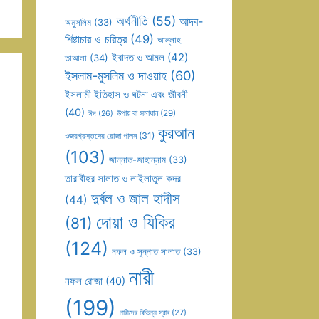
অর্থনীতি
(55)
আদব-
অমুসলিম
(33)
শিষ্টাচার ও চরিত্র
(49)
আল্লাহ
ইবাদত ও আমল
(42)
তাআলা
(34)
ইসলাম-মুসলিম ও দাওয়াহ
(60)
ইসলামী ইতিহাস ও ঘটনা এবং জীবনী
(40)
উপায় বা সমাধান
(29)
ঈদ
(26)
কুরআন
ওজরগ্রস্তদের রোজা পালন
(31)
(103)
জান্নাত-জাহান্নাম
(33)
তারাবীহর সালাত ও লাইলাতুল কদর
দুর্বল ও জাল হাদীস
(44)
দোয়া ও যিকির
(81)
(124)
নফল ও সুন্নাত সালাত
(33)
নারী
নফল রোজা
(40)
(199)
নারীদের বিভিন্ন স্রাব
(27)