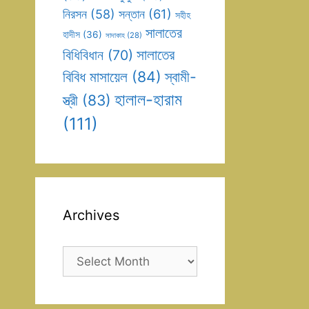
সন্তান
(61)
নিরসন
(58)
সহীহ
সালাতের
হাদীস
(36)
সাদাকাহ
(28)
সালাতের
বিধিবিধান
(70)
বিবিধ মাসায়েল
(84)
স্বামী-
হালাল-হারাম
স্ত্রী
(83)
(111)
Archives
Archives