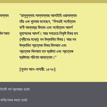
সাল্লাম
“রাসূলুল্লাহ সাল্লাল্লাহু আলাইহি ওয়াসাল্লাম
তাঁর এক খুতবায় বলেছেন, “নিশ্চয়ই সর্বোত্তম
বাণী আল্লাহ্‌র কিতাব এবং সর্বোত্তম আদর্শ
 বিদ‘আত
মুহাম্মদের আদর্শ। আর সবচেয়ে নিকৃষ্ট বিষয় হল
(দ্বীনের মধ্যে) নব উদ্ভাবিত বিষয়। আর নব
উদ্ভাবিত প্রত্যেক বিষয় বিদআত এবং
প্রত্যেক বিদআত হল ভ্রষ্টতা এবং প্রত্যেক
ভ্রষ্টতার পরিণাম জাহান্নাম।”
[সুনান আন-নাসায়ী: ১৫৭৮]
নটি শর্ত প্রযোজ্য হবে!!
 কপি/শেয়ার করতে হবে!!