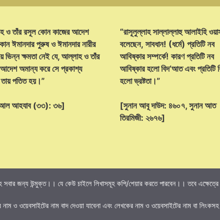
হ ও তাঁর রসূল কোন কাজের আদেশ
“রাসূলুল্লাহ সাল্লাল্লাহু আলাইহি ওয়া
োন ঈমানদার পুরুষ ও ঈমানদার নারীর
বলেছেন, সাবধান! (ধর্মে) প্রতিটি নব
ে ভিন্ন ক্ষমতা নেই যে, আল্লাহ ও তাঁর
আবিষ্কার সম্পর্কে! কারণ প্রতিটি নব
 আদেশ অমান্য করে সে প্রকাশ্য
আবিষ্কার হলো বিদ‘আত এবং প্রতিটি
্ট তায় পতিত হয়।”
হলো ভ্রষ্টতা।”
হ আল আহযাব (৩৩): ৩৬]
[সুনান আবূ দাউদ: ৪৬০৭, সুনান আত
তিরমিজী: ২৬৭৬]
 সবার জন্য উন্মুক্ত।। যে কেউ চাইলে লিখাসমূহ কপি/শেয়ার করতে পারবেন।। তবে এক্ষেত্রে তি
র নাম ও ওয়েবসাইটের নাম বাদ দেওয়া যাবেনা এবং লেখকের নাম ও ওয়েবসাইটের নাম বা লিংকসহ