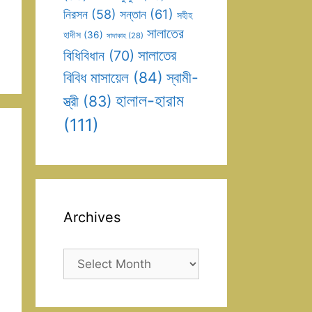
সন্তান
(61)
নিরসন
(58)
সহীহ
সালাতের
হাদীস
(36)
সাদাকাহ
(28)
সালাতের
বিধিবিধান
(70)
বিবিধ মাসায়েল
(84)
স্বামী-
হালাল-হারাম
স্ত্রী
(83)
(111)
Archives
Archives