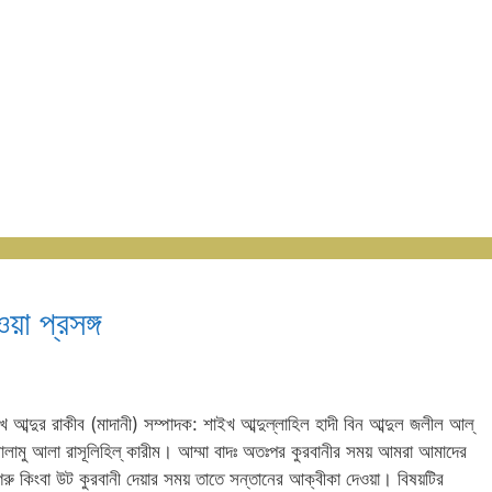
়া প্রসঙ্গ
 আব্দুর রাকীব (মাদানী) সম্পাদক: শাইখ আব্দুল্লাহিল হাদী বিন আব্দুল জলীল আল্
াস্ সালামু আলা রাসূলিহিল্ কারীম। আম্মা বাদঃ অতঃপর কুরবানীর সময় আমরা আমাদের
 কিংবা উট কুরবানী দেয়ার সময় তাতে সন্তানের আক্বীকা দেওয়া। বিষয়টির