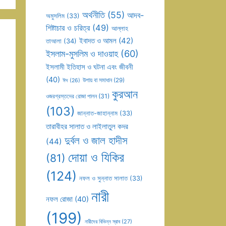
অর্থনীতি
(55)
আদব-
অমুসলিম
(33)
শিষ্টাচার ও চরিত্র
(49)
আল্লাহ
ইবাদত ও আমল
(42)
তাআলা
(34)
ইসলাম-মুসলিম ও দাওয়াহ
(60)
ইসলামী ইতিহাস ও ঘটনা এবং জীবনী
(40)
উপায় বা সমাধান
(29)
ঈদ
(26)
কুরআন
ওজরগ্রস্তদের রোজা পালন
(31)
(103)
জান্নাত-জাহান্নাম
(33)
তারাবীহর সালাত ও লাইলাতুল কদর
দুর্বল ও জাল হাদীস
(44)
দোয়া ও যিকির
(81)
(124)
নফল ও সুন্নাত সালাত
(33)
নারী
নফল রোজা
(40)
(199)
নারীদের বিভিন্ন স্রাব
(27)