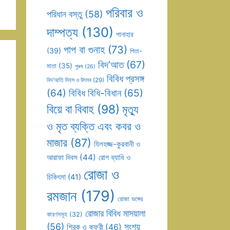
পরিবার ও
পরিধান বস্তু
(58)
দাম্পত্য
(130)
পানাহার
পাপ বা গুনাহ
(73)
(39)
পিতা-
বিদ’আত
(67)
মাতা
(35)
পুরুষ
(26)
বিবিধ প্রসঙ্গ
বিদ’আতি দিবস ও উৎসব
(29)
(64)
বিবিধ বিধি-বিধান
(65)
বিয়ে বা বিবাহ
(98)
মৃত্যু
ও মৃত ব্যক্তি এবং কবর ও
মাজার
(87)
যিলহজ্জ-কুরবানী ও
আরাফা দিবস
(44)
রোগ ব্যাধি ও
রোজা ও
চিকিৎসা
(41)
রমজান
(179)
রোজা ভঙ্গের
রোজার বিবিধ মাসয়ালা
কারণসমূহ
(32)
(56)
সংশয়
শিরক ও কুফুরী
(46)