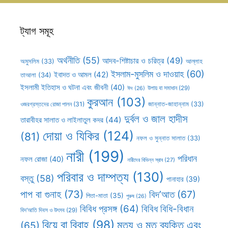
ট্যাগ সমূহ
অর্থনীতি
(55)
আদব-শিষ্টাচার ও চরিত্র
(49)
আল্লাহ
অমুসলিম
(33)
ইসলাম-মুসলিম ও দাওয়াহ
(60)
ইবাদত ও আমল
(42)
তাআলা
(34)
ইসলামী ইতিহাস ও ঘটনা এবং জীবনী
(40)
উপায় বা সমাধান
(29)
ঈদ
(26)
কুরআন
(103)
ওজরগ্রস্তদের রোজা পালন
(31)
জান্নাত-জাহান্নাম
(33)
দুর্বল ও জাল হাদীস
তারাবীহর সালাত ও লাইলাতুল কদর
(44)
দোয়া ও যিকির
(124)
(81)
নফল ও সুন্নাত সালাত
(33)
নারী
(199)
পরিধান
নফল রোজা
(40)
নারীদের বিভিন্ন স্রাব
(27)
পরিবার ও দাম্পত্য
(130)
বস্তু
(58)
পানাহার
(39)
পাপ বা গুনাহ
(73)
বিদ’আত
(67)
পিতা-মাতা
(35)
পুরুষ
(26)
বিবিধ প্রসঙ্গ
(64)
বিবিধ বিধি-বিধান
বিদ’আতি দিবস ও উৎসব
(29)
বিয়ে বা বিবাহ
(98)
মৃত্যু ও মৃত ব্যক্তি এবং
(65)