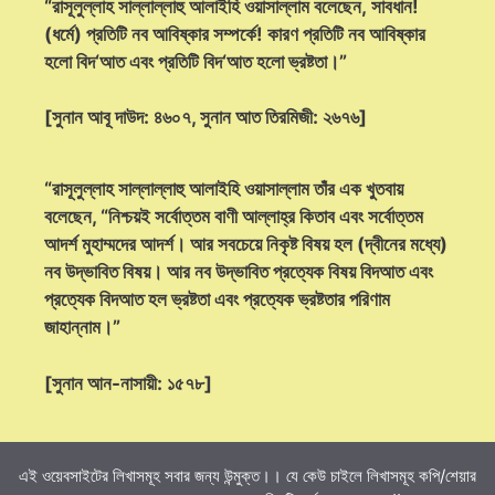
“রাসূলুল্লাহ সাল্লাল্লাহু আলাইহি ওয়াসাল্লাম বলেছেন, সাবধান!
(ধর্মে) প্রতিটি নব আবিষ্কার সম্পর্কে! কারণ প্রতিটি নব আবিষ্কার
হলো বিদ‘আত এবং প্রতিটি বিদ‘আত হলো ভ্রষ্টতা।”
[সুনান আবূ দাউদ: ৪৬০৭, সুনান আত তিরমিজী: ২৬৭৬]
“রাসূলুল্লাহ সাল্লাল্লাহু আলাইহি ওয়াসাল্লাম তাঁর এক খুতবায়
বলেছেন, “নিশ্চয়ই সর্বোত্তম বাণী আল্লাহ্‌র কিতাব এবং সর্বোত্তম
আদর্শ মুহাম্মদের আদর্শ। আর সবচেয়ে নিকৃষ্ট বিষয় হল (দ্বীনের মধ্যে)
নব উদ্ভাবিত বিষয়। আর নব উদ্ভাবিত প্রত্যেক বিষয় বিদআত এবং
প্রত্যেক বিদআত হল ভ্রষ্টতা এবং প্রত্যেক ভ্রষ্টতার পরিণাম
জাহান্নাম।”
[সুনান আন-নাসায়ী: ১৫৭৮]
এই ওয়েবসাইটের লিখাসমূহ সবার জন্য উন্মুক্ত।। যে কেউ চাইলে লিখাসমূহ কপি/শেয়ার