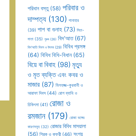
পরিবার ও
পরিধান বস্তু
(58)
দাম্পত্য
(130)
পানাহার
পাপ বা গুনাহ
(73)
(39)
পিতা-
বিদ’আত
(67)
মাতা
(35)
পুরুষ
(26)
বিবিধ প্রসঙ্গ
বিদ’আতি দিবস ও উৎসব
(29)
(64)
বিবিধ বিধি-বিধান
(65)
বিয়ে বা বিবাহ
(98)
মৃত্যু
ও মৃত ব্যক্তি এবং কবর ও
মাজার
(87)
যিলহজ্জ-কুরবানী ও
আরাফা দিবস
(44)
রোগ ব্যাধি ও
রোজা ও
চিকিৎসা
(41)
রমজান
(179)
রোজা ভঙ্গের
রোজার বিবিধ মাসয়ালা
কারণসমূহ
(32)
(56)
সংশয়
শিরক ও কুফুরী
(46)