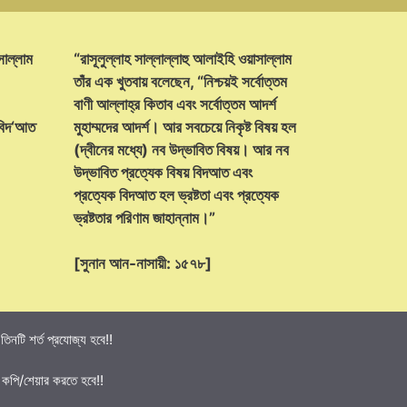
সাল্লাম
“রাসূলুল্লাহ সাল্লাল্লাহু আলাইহি ওয়াসাল্লাম
তাঁর এক খুতবায় বলেছেন, “নিশ্চয়ই সর্বোত্তম
বাণী আল্লাহ্‌র কিতাব এবং সর্বোত্তম আদর্শ
 বিদ‘আত
মুহাম্মদের আদর্শ। আর সবচেয়ে নিকৃষ্ট বিষয় হল
(দ্বীনের মধ্যে) নব উদ্ভাবিত বিষয়। আর নব
উদ্ভাবিত প্রত্যেক বিষয় বিদআত এবং
প্রত্যেক বিদআত হল ভ্রষ্টতা এবং প্রত্যেক
ভ্রষ্টতার পরিণাম জাহান্নাম।”
[সুনান আন-নাসায়ী: ১৫৭৮]
নটি শর্ত প্রযোজ্য হবে!!
 কপি/শেয়ার করতে হবে!!