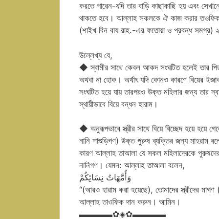
করতে পারেন-যদি তার বাড়ি কাছাকাছি হয় এবং সেখানে
থাকতে হবে। আল্লাহ সকলকে ঐ কাজ করার তওফিক দান
(শাইখ বিন বায রাহ.-এর ফতোয়া ও প্রবন্ধ সমগ্র)
উল্লেখ্য যে,
◆ স্বামীর সাথে কেবল আকদ সংঘটিত হলেই তার পিতা (
অথবা না হোক। অর্থাৎ যদি কোনও কারণে বিয়ের ইজাব-
সংঘটিত হয়ে যায় তারপরও উক্ত মহিলার জন্য তার স্বা
স্থায়ীভাবে বিয়ে বন্ধন হারাম।
◆ অনুরূপভাবে স্ত্রীর সাথে বিয়ে বিচ্ছেদ হয়ে হয়ে গেল
নানি শাশুড়িগণ) উক্ত পুরুষ ব্যক্তির জন্য মাহরাম ব
কারণ আল্লাহ তাআলা যে সকল মহিলাদেরকে পুরুষদের জ
নানিগণ। যেমন: আল্লাহ তাআলা বলেন,
وَأُمَّهَاتُ نِسَائِكُمْ
“(আরও হারাম করা হয়েছে), তোমাদের স্ত্রীদের মাগণ (
আল্লাহ তাওফিক দান করুন। আমিন।
▬▬▬▬✿◈✿▬▬▬▬