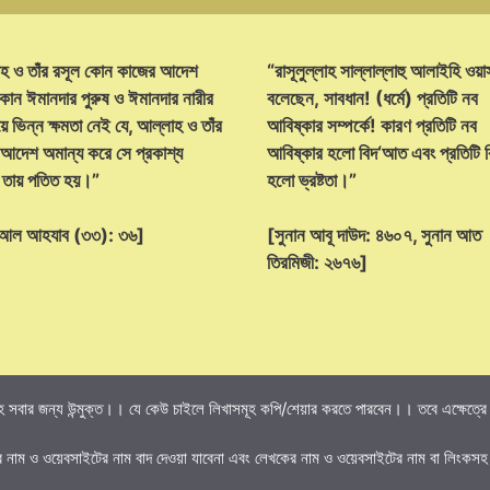
হ ও তাঁর রসূল কোন কাজের আদেশ
“রাসূলুল্লাহ সাল্লাল্লাহু আলাইহি ওয়া
োন ঈমানদার পুরুষ ও ঈমানদার নারীর
বলেছেন, সাবধান! (ধর্মে) প্রতিটি নব
ে ভিন্ন ক্ষমতা নেই যে, আল্লাহ ও তাঁর
আবিষ্কার সম্পর্কে! কারণ প্রতিটি নব
 আদেশ অমান্য করে সে প্রকাশ্য
আবিষ্কার হলো বিদ‘আত এবং প্রতিটি
্ট তায় পতিত হয়।”
হলো ভ্রষ্টতা।”
হ আল আহযাব (৩৩): ৩৬]
[সুনান আবূ দাউদ: ৪৬০৭, সুনান আত
তিরমিজী: ২৬৭৬]
 সবার জন্য উন্মুক্ত।। যে কেউ চাইলে লিখাসমূহ কপি/শেয়ার করতে পারবেন।। তবে এক্ষেত্রে তি
র নাম ও ওয়েবসাইটের নাম বাদ দেওয়া যাবেনা এবং লেখকের নাম ও ওয়েবসাইটের নাম বা লিংকসহ