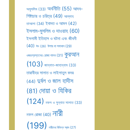
অর্থনীতি
(55)
আদব-
অমুসলিম
(33)
শিষ্টাচার ও চরিত্র
(49)
আল্লাহ
ইবাদত ও আমল
(42)
তাআলা
(34)
ইসলাম-মুসলিম ও দাওয়াহ
(60)
ইসলামী ইতিহাস ও ঘটনা এবং জীবনী
(40)
উপায় বা সমাধান
(29)
ঈদ
(26)
কুরআন
ওজরগ্রস্তদের রোজা পালন
(31)
(103)
জান্নাত-জাহান্নাম
(33)
তারাবীহর সালাত ও লাইলাতুল কদর
দুর্বল ও জাল হাদীস
(44)
দোয়া ও যিকির
(81)
(124)
নফল ও সুন্নাত সালাত
(33)
নারী
নফল রোজা
(40)
(199)
নারীদের বিভিন্ন স্রাব
(27)