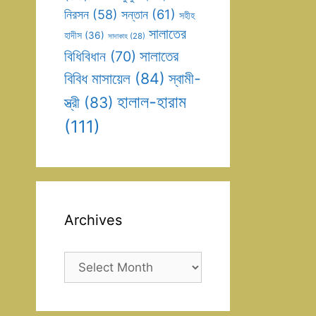
সন্তান
(61)
নিরসন
(58)
সহীহ
সালাতের
হাদীস
(36)
সাদাকাহ
(28)
সালাতের
বিধিবিধান
(70)
বিবিধ মাসায়েল
(84)
স্বামী-
হালাল-হারাম
স্ত্রী
(83)
(111)
Archives
Archives