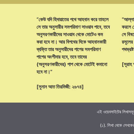
“কেউ যদি হিদায়াতের পথে আহবান করে তাহলে
“আল্লা
সে তার অনুসারীর সমপরিমাণ সাওয়াব পাবে, তবে
করলে ক
অনুসরণকারীদের সাওয়াব থেকে মোটেও কম
সে বিষয়
করা হবে না। আর বিপথের দিকে আহবানকারী
রসূলের
ব্যক্তি তার অনুসারীদের পাপের সমপরিমাণ
পথভ্রষ
পাপের অংশীদার হবে, তবে তাদের
(অনুসরণকারীদের) পাপ থেকে মোটেই কমানো
[সূরা
হবে না।”
[সুনান আত তিরমিজী: ২৬৭৪]
এই ওয়েবসাইটের লিখাসমূহ
(১). লিখা থেকে লেখকে