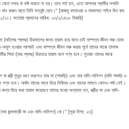
 যেতে সফর বা কষ্ট করতে না হয়। তবে শর্ত হল, এতে আপনার স্বামীর সম্মতি
 করুন যাতে তিনি সন্তুষ্ট হোন।” [মাজমু ফাতাওয়া ও মাকালাত শাইখ বিন বায
 ২১/২২। ফতোয়া প্রদানের তারিখ: ২৩/২/১৪১৮ হিজরি]
মহিলার শ্বশুর) চিরকালের জন্য হারাম হয়ে যাবে-চাই দাম্পত্য জীবন শুরু হোক
কবুল হওয়ার পরপরই এবং দাম্পত্য জীবন শুরু করার পূর্বে তাদের মাঝে তালাক
মীর পিতা (তার শ্বশুর) চিরতরে হারাম বলে গণ্য হবে। সুতরাং তাদের মাঝে
ে বা স্ত্রী মৃত্যু বরণ করলেও তার মা (শাশুড়ি) এবং তার দাদি-নানিগণ (দাদি শাশুড়ি ও
লে গণ্য হবে। অর্থাৎ তাদের সাথে বিয়ে নিষিদ্ধ এবং তাদের সামনে কোনও পর্দা নেই।
ন্য বিয়ে করা হারাম করেছেন তাদের মধ্যে অন্যতম হল, স্ত্রীর মা এবং দাদি-
তথা জন্মদাত্রী মা এবং দাদি-নানিগণ) কে।” [সূরা নিসা: ২৩]