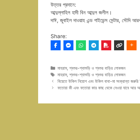
উত্তর প্রদানে:
আব্দুল্লাহিল হাদী বিন আব্দুল জলীল।
দাঈ, জুবাইল দাওয়াহ এন্ড গাইডেন্স সেন্টার, সৌদি আ
Share:
Categories
মাহরাম
,
শ্বশুর-শ্বাশুড়ি ও শ্বশুর বাড়ির লোকজন
Tags
মাহরাম
,
শ্বশুর-শ্বাশুড়ি ও শ্বশুর বাড়ির লোকজন
বিয়েতে উকিল নিয়োগ এবং উকিল বাবা-মা সংক্রান্ত জরুরি
ফতোয়া কী এবং ফতোয়া কার কাছ থেকে নেওয়া যাবে আর আর