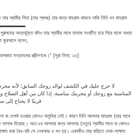
র স্বামীর পিতা (তার শ্বশুর) তার জন্য মাহরাম থাকবে নাকি তিনি নন মাহরাম
✿▬▬▬▬▬▬▬
ম পুরুষদের অন্তর্ভুক্ত যদিও তার স্বামীর সাথে তালাক সংঘটিত হয়ে গিয়ে থাকে অথবা
লা কুরআনে বলেন,
রসজাত সন্তানদের স্ত্রীগণকে।” [সূরা নিসা: ২৩]
المناسبة مع زوجك أو محرمك مناسبة، إذا كان من أهل الصلاح وال
قريبًا لا يحتاج إلى
োলা বা বেপর্দা হওয়ায় কোনও অসুবিধা নেই। কারণ তিনি আপনার মাহরাম (তার সাথে
কে তালাক দিয়েছে। অত:এব আপনার জন্য আপনার (নতুন) স্বামীর সাথে বা কোনও
াক্ষাৎ করা বৈধ-যদি সে নেককার ও সৎ হয়। একাকীও তার বাড়িতে দেখা-সাক্ষাত