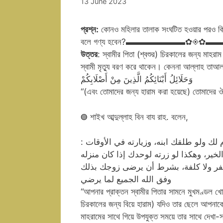
13 June 2023
প্রশ্ন:
কোনও মহিলার তালাক সংঘটিত হওয়ার পরও কি তা
বলে গণ্য হবেন?▬▬▬▬▬▬▬✿◈
উত্তর
: স্বামীর পিতা (শ্বশুর) চিরকালের জন্য মাহরা
স্বামী মৃত্যু বরণ করে থাকেন। কেননা আল্লাহ তাআ
وَحَلَائِلُ أَبْنَائِكُمُ الَّذِينَ مِنْ أَصْلَابِكُمْ
“(এবং তোমাদের জন্য হারাম করা হয়েছে) তোমাদের ঔ
◍ শাইখ আব্দুল্লাহ বিন বায রাহ. বলেন,
: لا حرج عليك في الكشف لوالد زوجك السابق؛ لأنه محرم لك ولو طلقك ابنه، وزيارته في الأوقات
خير، وهكذا لو زرته لوحدك إذا كان منزله
 سفر ولا كلفة، بشرط أن يرضى زوجك بذلك
وفق الله الجميع لما يرضي
“আপনার প্রাক্তন স্বামীর পিতার সামনে মুখমণ্ডল খ
চিরকালের জন্য বিয়ে হারাম) যদিও তার ছেলে আপনা
মাহরামের সাথে গিয়ে উপযুক্ত সময়ে তার সাথে দেখা-স