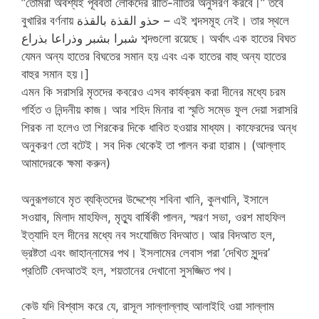
”তোমরা অবশ্যই পূর্ববর্তী লোকদের রীতি-নীতির অনুসরণ করবে।” তবে
বুখারির বর্ণনায় حذو القذة بالقذة – এই শব্দসমূহ নেই। তার স্থলে
شبرا بشبر وذراعا بذراع শব্দগুলো রয়েছে। অর্থাৎ এক হাতের বিঘত
যেমন অন্য হাতের বিঘতের সমান হয় এবং এক হাতের বাহু অন্য হাতের
বাহুর সমান হয়।]
এমন কি সরাসরি মৃতদের কবরেও এসব কার্যক্রম করা দীনের মধ্যে চরম
গর্হিত ও নিন্দনীয় কাজ। আর শহিদ মিনার বা স্মৃতি সম্ভে ফুল দেয়া সরাসরি
শিরক না হলেও তা শিরকের দিকে ধাবিত হওয়ার মাধ্যম। কাফেরদের অন্ধ
অনুকরণ তো বটেই। সব দিক থেকেই তা পালন করা হারাম। (আল্লাহ
আমাদেরকে ক্ষমা করুন)
অনুরূপভাবে মৃত ব্যক্তিদের উদ্দেশ্যে শবিনা খানি, কুলখানি, ইসালে
সওয়াব, মিলাদ মাহফিল, মৃত্যু বার্ষিকী পালন, স্মরণ সভা, ওরশ মাহফিল
ইত্যাদি হল দীনের মধ্যে নব সংযোজিত বিদআত। আর বিদআত হল,
ভ্রষ্টতা এবং জাহান্নামের পথ। ইসলামের লেবাস পরা ‘দেখিত সুন্দর’
প্রতিটি বেদআতই হল, শয়তানের দেখানো সুসজ্জিত পথ।
কেউ যদি বিশ্বাস করে যে, রাসূল সাল্লাল্লাহু আলাইহি ওয়া সাল্লাম