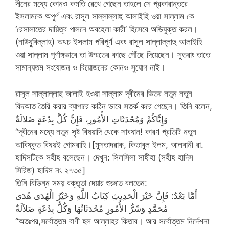
দীনের মধ্যে কোনও কমতি রেখে গেছেন তাহলে সে প্রকারান্তরে
ইসলামকে অপূর্ণ এবং রাসূল সাল্লাল্লাহু আলাইহি ওয়া সাল্লাম কে
‘রেসালাতের দায়িত্ব পালনে অবহেলা কারী’ হিসেবে অভিযুক্ত করল।
(নাউযুবিল্লাহ) অথচ ইসলাম পরিপূর্ণ এবং রাসূল সাল্লাল্লাহু আলাইহি
ওয়া সাল্লাম পূর্ণাঙ্গভাবে তা উম্মতের কাছে পৌঁছে দিয়েছেন। সুতরাং তাতে
সামান্যতম সংযোজন ও বিয়োজনের কোনও সুযোগ নাই।
রাসূল সাল্লাল্লাহু আলাই হওয়া সাল্লাম দ্বীনের ভিতর নতুন নতুন
বিদআত তৈরি করার ব্যাপারে কঠিন ভাবে সতর্ক করে গেছেন। তিনি বলেন,
وَإِيَّاكُمْ وَمُحْدَثَاتِ الأُمُورِ، فَإِنَّ كُلَّ بِدْعَةٍ ضَلالَةٌ
“দ্বীনের মধ্যে নতুন সৃষ্ট বিষয়াদি থেকে সাবধান! কারণ প্রতিটি নতুন
আবিষ্কৃত বিষয়ই গোমরাহি।[মুসতাদরাক, কিতাবুল ইলম, আলবানী রা.
হাদিসটিকে সহীহ বলেছেন। দেখুন: সিলসিলা সাহীহা (সহীহ হাদিস
সিরিজ) হাদিস নং ২৭৩৫]
তিনি বিভিন্ন সময় বক্তৃতা দেয়ার শুরুতে বলতেন:
أَمَّا بَعْدُ: فَإِنَّ خَيْرَ الْحَدِيثِ كِتَابُ اللَّهِ وَخَيْرُ الْهُدَى هُدَى
مُحَمَّدٍ وَشَرُّ الأُمُورِ مُحْدَثَاتُهَا وَكُلُّ بِدْعَةٍ ضَلاَلَةٌ
“অতঃপর,সর্বোত্তম বাণী হল আল্লাহর কিতাব। আর সর্বোত্তম নির্দেশনা