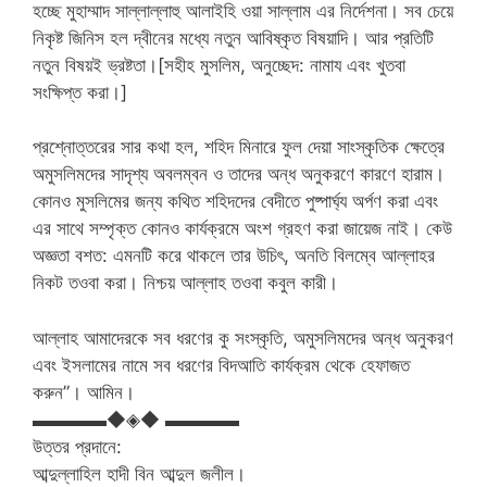
হচ্ছে মুহাম্মাদ সাল্লাল্লাহু আলাইহি ওয়া সাল্লাম এর নির্দেশনা। সব চেয়ে
নিকৃষ্ট জিনিস হল দ্বীনের মধ্যে নতুন আবিষ্কৃত বিষয়াদি। আর প্রতিটি
নতুন বিষয়ই ভ্রষ্টতা।[সহীহ মুসলিম, অনুচ্ছেদ: নামায এবং খুতবা
সংক্ষিপ্ত করা।]
প্রশ্নোত্তরের সার কথা হল, শহিদ মিনারে ফুল দেয়া সাংস্কৃতিক ক্ষেত্রে
অমুসলিমদের সাদৃশ্য অবলম্বন ও তাদের অন্ধ অনুকরণে কারণে হারাম।
কোনও মুসলিমের জন্য কথিত শহিদদের বেদীতে পুষ্পার্ঘ্য অর্পণ করা এবং
এর সাথে সম্পৃক্ত কোনও কার্যক্রমে অংশ গ্রহণ করা জায়েজ নাই। কেউ
অজ্ঞতা বশত: এমনটি করে থাকলে তার উচিৎ, অনতি বিলম্বে আল্লাহর
নিকট তওবা করা। নিশ্চয় আল্লাহ তওবা কবুল কারী।
আল্লাহ আমাদেরকে সব ধরণের কু সংস্কৃতি, অমুসলিমদের অন্ধ অনুকরণ
এবং ইসলামের নামে সব ধরণের বিদআতি কার্যক্রম থেকে হেফাজত
করুন”। আমিন।
▬▬▬▬◆◈◆ ▬▬▬▬
উত্তর প্রদানে:
আব্দুল্লাহিল হাদী বিন আব্দুল জলীল।