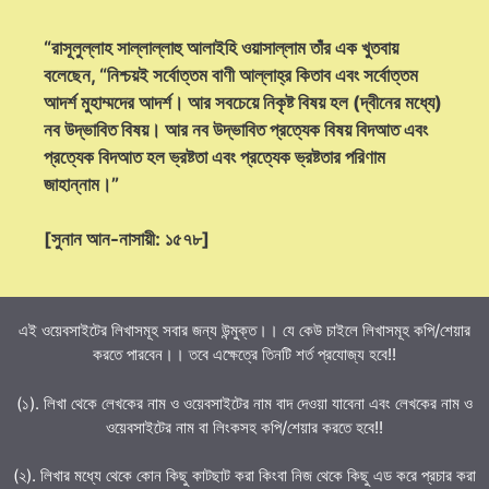
“রাসূলুল্লাহ সাল্লাল্লাহু আলাইহি ওয়াসাল্লাম তাঁর এক খুতবায়
বলেছেন, “নিশ্চয়ই সর্বোত্তম বাণী আল্লাহ্‌র কিতাব এবং সর্বোত্তম
আদর্শ মুহাম্মদের আদর্শ। আর সবচেয়ে নিকৃষ্ট বিষয় হল (দ্বীনের মধ্যে)
নব উদ্ভাবিত বিষয়। আর নব উদ্ভাবিত প্রত্যেক বিষয় বিদআত এবং
প্রত্যেক বিদআত হল ভ্রষ্টতা এবং প্রত্যেক ভ্রষ্টতার পরিণাম
জাহান্নাম।”
[সুনান আন-নাসায়ী: ১৫৭৮]
এই ওয়েবসাইটের লিখাসমূহ সবার জন্য উন্মুক্ত।। যে কেউ চাইলে লিখাসমূহ কপি/শেয়ার
করতে পারবেন।। তবে এক্ষেত্রে তিনটি শর্ত প্রযোজ্য হবে!!
(১). লিখা থেকে লেখকের নাম ও ওয়েবসাইটের নাম বাদ দেওয়া যাবেনা এবং লেখকের নাম ও
ওয়েবসাইটের নাম বা লিংকসহ কপি/শেয়ার করতে হবে!!
(২). লিখার মধ্যে থেকে কোন কিছু কাটছাট করা কিংবা নিজ থেকে কিছু এড করে প্রচার করা