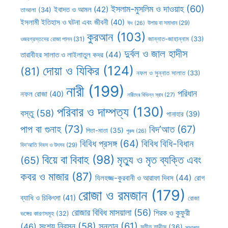
ইসলাম-মুসলিম ও দাওয়াহ
(60)
ইবাদত ও আমল
(42)
তাআলা
(34)
ইসলামী ইতিহাস ও ঘটনা এবং জীবনী
(40)
উপায় বা সমাধান
(29)
ঈদ
(26)
কুরআন
(103)
ওজরগ্রস্তদের রোজা পালন
(31)
জান্নাত-জাহান্নাম
(33)
দুর্বল ও জাল হাদীস
তারাবীহর সালাত ও লাইলাতুল কদর
(44)
দোয়া ও যিকির
(124)
(81)
নফল ও সুন্নাত সালাত
(33)
নারী
(199)
পরিধান
নফল রোজা
(40)
নারীদের বিভিন্ন স্রাব
(27)
পরিবার ও দাম্পত্য
(130)
বস্তু
(58)
পানাহার
(39)
পাপ বা গুনাহ
(73)
বিদ’আত
(67)
পিতা-মাতা
(35)
পুরুষ
(26)
বিবিধ প্রসঙ্গ
(64)
বিবিধ বিধি-বিধান
বিদ’আতি দিবস ও উৎসব
(29)
বিয়ে বা বিবাহ
(98)
মৃত্যু ও মৃত ব্যক্তি এবং
(65)
কবর ও মাজার
(87)
যিলহজ্জ-কুরবানী ও আরাফা দিবস
(44)
রোগ
রোজা ও রমজান
(179)
ব্যাধি ও চিকিৎসা
(41)
রোজা
রোজার বিবিধ মাসয়ালা
(56)
শিরক ও কুফুরী
ভঙ্গের কারণসমূহ
(32)
সন্তান
(61)
সংশয় নিরসন
(58)
(46)
সহীহ হাদীস
(36)
সাদাকাহ