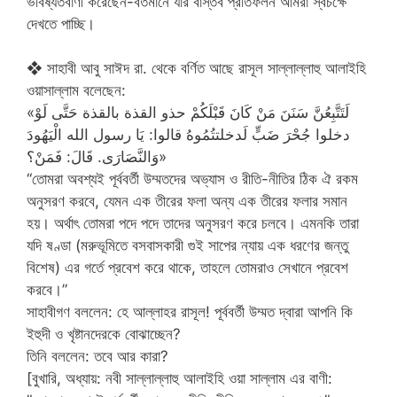
ভবিষ্যতবাণী করেছেন-বর্তমানে যার বাস্তব প্রতিফলন আমরা স্বচক্ষে
দেখতে পাচ্ছি।
❖ সাহাবী আবু সাঈদ রা. থেকে বর্ণিত আছে রাসূল সাল্লাল্লাহু আলাইহি
ওয়াসাল্লাম বলেছেন:
«لَتَتَّبِعُنَّ سَنَنَ مَنْ كَانَ قَبْلَكُمْ حذو القذة بالقذة حَتَّى لَوْ
دخلوا جُحْرَ ضَبٍّ لَدخلتتُمُوهُ قالوا: يَا رسول الله الْيَهُودَ
وَالنَّصَارَى. قَالَ: فَمَنْ؟»
‘‘তোমরা অবশ্যই পূর্ববর্তী উম্মতদের অভ্যাস ও রীতি-নীতির ঠিক ঐ রকম
অনুসরণ করবে, যেমন এক তীরের ফলা অন্য এক তীরের ফলার সমান
হয়। অর্থাৎ তোমরা পদে পদে তাদের অনুসরণ করে চলবে। এমনকি তারা
যদি ষণ্ডা (মরুভূমিতে বসবাসকারী গুই সাপের ন্যায় এক ধরণের জন্তু
বিশেষ) এর গর্তে প্রবেশ করে থাকে, তাহলে তোমরাও সেখানে প্রবেশ
করবে।”
সাহাবীগণ বললেন: হে আল্লাহর রাসূল! পূর্ববর্তী উম্মত দ্বারা আপনি কি
ইহুদী ও খৃষ্টানদেরকে বোঝাচ্ছেন?
তিনি বললেন: তবে আর কারা?
[বুখারি, অধ্যায়: নবী সাল্লাল্লাহু আলাইহি ওয়া সাল্লাম এর বাণী: