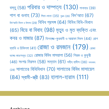
পরিবার ও দাম্পত্য
(130)
বস্তু
(58)
পানাহার
(39)
পাপ বা গুনাহ
(73)
বিদ’আত
(67)
পিতা-মাতা
(35)
পুরুষ
(26)
বিবিধ প্রসঙ্গ
(64)
বিবিধ বিধি-বিধান
বিদ’আতি দিবস ও উৎসব
(29)
বিয়ে বা বিবাহ
(98)
মৃত্যু ও মৃত ব্যক্তি এবং
(65)
কবর ও মাজার
(87)
যিলহজ্জ-কুরবানী ও আরাফা দিবস
(44)
রোগ
রোজা ও রমজান
(179)
ব্যাধি ও চিকিৎসা
(41)
রোজা
রোজার বিবিধ মাসয়ালা
(56)
শিরক ও কুফুরী
ভঙ্গের কারণসমূহ
(32)
সন্তান
(61)
সংশয় নিরসন
(58)
(46)
সহীহ হাদীস
(36)
সাদাকাহ
সালাতের বিবিধ মাসায়েল
সালাতের বিধিবিধান
(70)
(28)
হালাল-হারাম
(111)
(84)
স্বামী-স্ত্রী
(83)