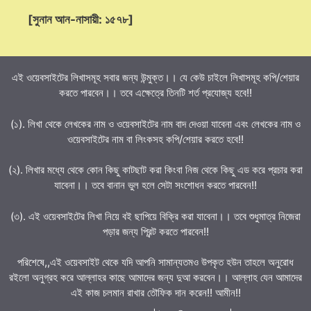
[সুনান আন-নাসায়ী: ১৫৭৮]
এই ওয়েবসাইটের লিখাসমূহ সবার জন্য উন্মুক্ত।। যে কেউ চাইলে লিখাসমূহ কপি/শেয়ার
করতে পারবেন।। তবে এক্ষেত্রে তিনটি শর্ত প্রযোজ্য হবে!!
(১). লিখা থেকে লেখকের নাম ও ওয়েবসাইটের নাম বাদ দেওয়া যাবেনা এবং লেখকের নাম ও
ওয়েবসাইটের নাম বা লিংকসহ কপি/শেয়ার করতে হবে!!
(২). লিখার মধ্যে থেকে কোন কিছু কাটছাট করা কিংবা নিজ থেকে কিছু এড করে প্রচার করা
যাবেনা।। তবে বানান ভুল হলে সেটা সংশোধন করতে পারবেন!!
(৩). এই ওয়েবসাইটের লিখা নিয়ে বই ছাপিয়ে বিক্রি করা যাবেনা।। তবে শুধুমাত্র নিজেরা
পড়ার জন্য প্রিন্ট করতে পারবেন!!
পরিশেষে,,এই ওয়েবসাইট থেকে যদি আপনি সামান্যতমও উপকৃত হউন তাহলে অনুরোধ
রইলো অনুগ্রহ করে আল্লাহর কাছে আমাদের জন্য দুআ করবেন।। আল্লাহ যেন আমাদের
এই কাজ চলমান রাখার তৌফিক দান করেন!! আমীন!!