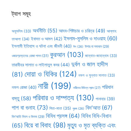
ট্যাগ সমূহ
অর্থনীতি
(55)
আদব-শিষ্টাচার ও চরিত্র
(49)
আল্লাহ
অমুসলিম
(33)
ইসলাম-মুসলিম ও দাওয়াহ
(60)
ইবাদত ও আমল
(42)
তাআলা
(34)
ইসলামী ইতিহাস ও ঘটনা এবং জীবনী
(40)
উপায় বা সমাধান
(29)
ঈদ
(26)
কুরআন
(103)
ওজরগ্রস্তদের রোজা পালন
(31)
জান্নাত-জাহান্নাম
(33)
দুর্বল ও জাল হাদীস
তারাবীহর সালাত ও লাইলাতুল কদর
(44)
দোয়া ও যিকির
(124)
(81)
নফল ও সুন্নাত সালাত
(33)
নারী
(199)
পরিধান
নফল রোজা
(40)
নারীদের বিভিন্ন স্রাব
(27)
পরিবার ও দাম্পত্য
(130)
বস্তু
(58)
পানাহার
(39)
পাপ বা গুনাহ
(73)
বিদ’আত
(67)
পিতা-মাতা
(35)
পুরুষ
(26)
বিবিধ প্রসঙ্গ
(64)
বিবিধ বিধি-বিধান
বিদ’আতি দিবস ও উৎসব
(29)
বিয়ে বা বিবাহ
(98)
মৃত্যু ও মৃত ব্যক্তি এবং
(65)