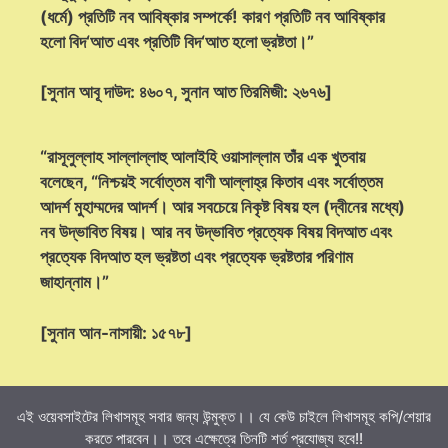
(ধর্মে) প্রতিটি নব আবিষ্কার সম্পর্কে! কারণ প্রতিটি নব আবিষ্কার
হলো বিদ‘আত এবং প্রতিটি বিদ‘আত হলো ভ্রষ্টতা।”
[সুনান আবূ দাউদ: ৪৬০৭, সুনান আত তিরমিজী: ২৬৭৬]
“রাসূলুল্লাহ সাল্লাল্লাহু আলাইহি ওয়াসাল্লাম তাঁর এক খুতবায়
বলেছেন, “নিশ্চয়ই সর্বোত্তম বাণী আল্লাহ্‌র কিতাব এবং সর্বোত্তম
আদর্শ মুহাম্মদের আদর্শ। আর সবচেয়ে নিকৃষ্ট বিষয় হল (দ্বীনের মধ্যে)
নব উদ্ভাবিত বিষয়। আর নব উদ্ভাবিত প্রত্যেক বিষয় বিদআত এবং
প্রত্যেক বিদআত হল ভ্রষ্টতা এবং প্রত্যেক ভ্রষ্টতার পরিণাম
জাহান্নাম।”
[সুনান আন-নাসায়ী: ১৫৭৮]
এই ওয়েবসাইটের লিখাসমূহ সবার জন্য উন্মুক্ত।। যে কেউ চাইলে লিখাসমূহ কপি/শেয়ার
করতে পারবেন।। তবে এক্ষেত্রে তিনটি শর্ত প্রযোজ্য হবে!!