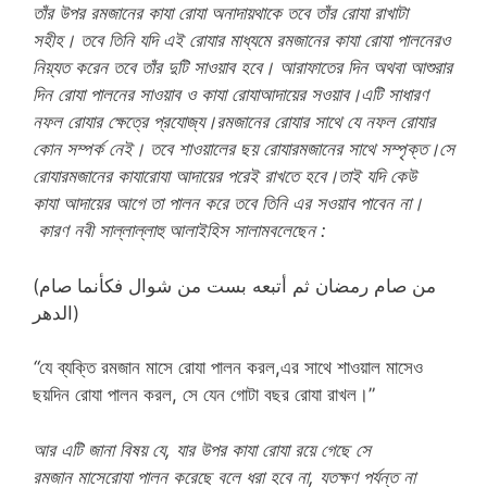
তাঁর উপর রমজানের
কাযা রোযা অনাদায়
থাকে তবে
তাঁর
রোযা রাখাটা
সহীহ। তবে তিনি
যদি এই
রোযার মাধ্যমে
রমজানের কা
যা রোযা পালনের
ও
নিয়্যত করে
ন
তবে
তাঁর
দুটি সাওয়াব হবে
।
আরাফাতের দিন অথবা আশুরার
দিন
রোযা
পালনের সাওয়াব ও কা
যা রোযা
আদায়ের সওয়াব।
এটি সাধারণ
নফল
রোযার
ক্ষেত্রে প্রযোজ্য
।
রমজানের
রোযার
সাথে
যে নফল রোযার
কোন সম্পর্ক নেই।
তবে শা
ও
য়ালের ছয়
রোযা
রমজানের সাথে সম্পৃক্ত
।
সে
রোযা
রমজানের কা
যা
রোযা
আদায়ের পরেই
রাখতে
হবে।
তাই যদি কেউ
কা
যা
আদায়ের আগে তা পালন করে তবে
তিনি এর
সওয়াব
পাবেন
না
।
কারণ নবী সাল্লাল্লাহু আলাইহিস সালাম
বলেছেন :
(من صام رمضان ثم أتبعه بست من شوال فكأنما صام
الدهر)
“
যে ব্যক্তি রমজান মাসে রোযা পালন করল,এর সাথে শাওয়াল মাসেও
ছয়দিন রোযা পালন করল, সে যেন গোটা বছর রোযা রাখল।”
আর এটি জানা বিষয় যে, যার উপর কা
যা রোযা রয়ে গেছে
সে
রমজান
মাসে
রোযা পালন করেছে বলে ধরা হবে না, যতক্ষণ পর্যন্ত না