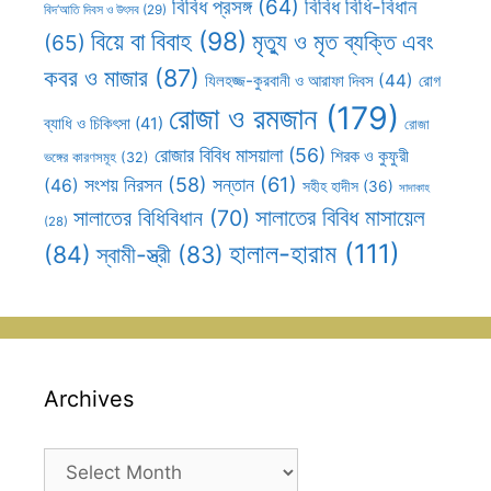
বিবিধ প্রসঙ্গ
(64)
বিবিধ বিধি-বিধান
বিদ’আতি দিবস ও উৎসব
(29)
বিয়ে বা বিবাহ
(98)
মৃত্যু ও মৃত ব্যক্তি এবং
(65)
কবর ও মাজার
(87)
যিলহজ্জ-কুরবানী ও আরাফা দিবস
(44)
রোগ
রোজা ও রমজান
(179)
ব্যাধি ও চিকিৎসা
(41)
রোজা
রোজার বিবিধ মাসয়ালা
(56)
শিরক ও কুফুরী
ভঙ্গের কারণসমূহ
(32)
সন্তান
(61)
সংশয় নিরসন
(58)
(46)
সহীহ হাদীস
(36)
সাদাকাহ
সালাতের বিবিধ মাসায়েল
সালাতের বিধিবিধান
(70)
(28)
হালাল-হারাম
(111)
(84)
স্বামী-স্ত্রী
(83)
Archives
Archives