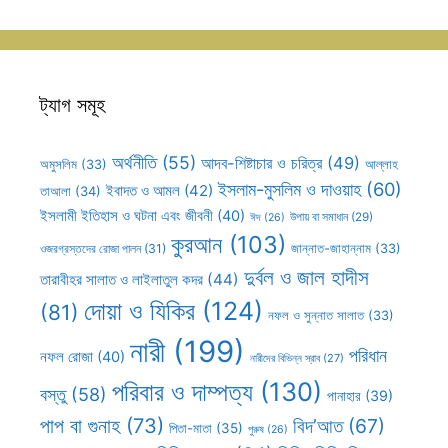
ট্যাগ সমূহ
অর্থনীতি
(55)
আদব-শিষ্টাচার ও চরিত্র
(49)
আল্লাহ
অমুসলিম
(33)
ইসলাম-মুসলিম ও দাওয়াহ
(60)
ইবাদত ও আমল
(42)
তাআলা
(34)
ইসলামী ইতিহাস ও ঘটনা এবং জীবনী
(40)
উপায় বা সমাধান
(29)
ঈদ
(26)
কুরআন
(103)
ওজরগ্রস্তদের রোজা পালন
(31)
জান্নাত-জাহান্নাম
(33)
দুর্বল ও জাল হাদীস
তারাবীহর সালাত ও লাইলাতুল কদর
(44)
দোয়া ও যিকির
(124)
(81)
নফল ও সুন্নাত সালাত
(33)
নারী
(199)
পরিধান
নফল রোজা
(40)
নারীদের বিভিন্ন স্রাব
(27)
পরিবার ও দাম্পত্য
(130)
বস্তু
(58)
পানাহার
(39)
পাপ বা গুনাহ
(73)
বিদ’আত
(67)
পিতা-মাতা
(35)
পুরুষ
(26)