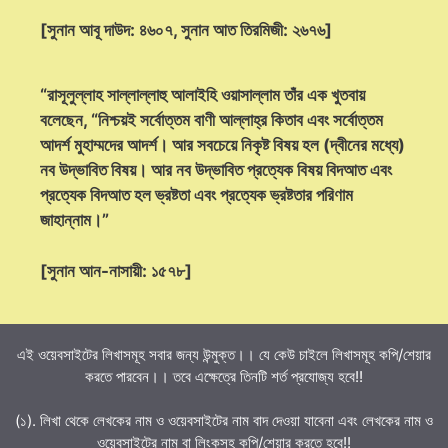
[সুনান আবূ দাউদ: ৪৬০৭, সুনান আত তিরমিজী: ২৬৭৬]
“রাসূলুল্লাহ সাল্লাল্লাহু আলাইহি ওয়াসাল্লাম তাঁর এক খুতবায়
বলেছেন, “নিশ্চয়ই সর্বোত্তম বাণী আল্লাহ্‌র কিতাব এবং সর্বোত্তম
আদর্শ মুহাম্মদের আদর্শ। আর সবচেয়ে নিকৃষ্ট বিষয় হল (দ্বীনের মধ্যে)
নব উদ্ভাবিত বিষয়। আর নব উদ্ভাবিত প্রত্যেক বিষয় বিদআত এবং
প্রত্যেক বিদআত হল ভ্রষ্টতা এবং প্রত্যেক ভ্রষ্টতার পরিণাম
জাহান্নাম।”
[সুনান আন-নাসায়ী: ১৫৭৮]
এই ওয়েবসাইটের লিখাসমূহ সবার জন্য উন্মুক্ত।। যে কেউ চাইলে লিখাসমূহ কপি/শেয়ার
করতে পারবেন।। তবে এক্ষেত্রে তিনটি শর্ত প্রযোজ্য হবে!!
(১). লিখা থেকে লেখকের নাম ও ওয়েবসাইটের নাম বাদ দেওয়া যাবেনা এবং লেখকের নাম ও
ওয়েবসাইটের নাম বা লিংকসহ কপি/শেয়ার করতে হবে!!