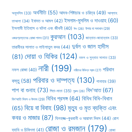
অর্থনীতি
(55)
আদব-শিষ্টাচার ও চরিত্র
(49)
আল্লাহ
অমুসলিম
(33)
ইসলাম-মুসলিম ও দাওয়াহ
(60)
ইবাদত ও আমল
(42)
তাআলা
(34)
ইসলামী ইতিহাস ও ঘটনা এবং জীবনী
(40)
উপায় বা সমাধান
(29)
ঈদ
(26)
কুরআন
(103)
ওজরগ্রস্তদের রোজা পালন
(31)
জান্নাত-জাহান্নাম
(33)
দুর্বল ও জাল হাদীস
তারাবীহর সালাত ও লাইলাতুল কদর
(44)
দোয়া ও যিকির
(124)
(81)
নফল ও সুন্নাত সালাত
(33)
নারী
(199)
পরিধান
নফল রোজা
(40)
নারীদের বিভিন্ন স্রাব
(27)
পরিবার ও দাম্পত্য
(130)
বস্তু
(58)
পানাহার
(39)
পাপ বা গুনাহ
(73)
বিদ’আত
(67)
পিতা-মাতা
(35)
পুরুষ
(26)
বিবিধ প্রসঙ্গ
(64)
বিবিধ বিধি-বিধান
বিদ’আতি দিবস ও উৎসব
(29)
বিয়ে বা বিবাহ
(98)
মৃত্যু ও মৃত ব্যক্তি এবং
(65)
কবর ও মাজার
(87)
যিলহজ্জ-কুরবানী ও আরাফা দিবস
(44)
রোগ
রোজা ও রমজান
(179)
ব্যাধি ও চিকিৎসা
(41)
রোজা