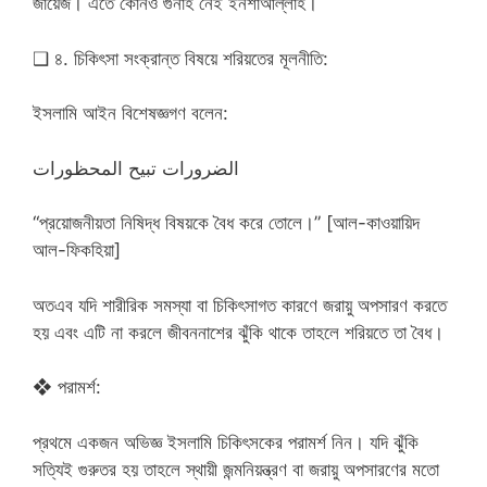
জায়েজ। এতে কোনও গুনাহ নেই ইনশাআল্লাহ।
❑ ৪. চিকিৎসা সংক্রান্ত বিষয়ে শরিয়তের মূলনীতি:
ইসলামি আইন বিশেষজ্ঞগণ বলেন:
الضرورات تبيح المحظورات
“প্রয়োজনীয়তা নিষিদ্ধ বিষয়কে বৈধ করে তোলে।” [আল-কাওয়ায়িদ
আল-ফিকহিয়া]
অতএব যদি শারীরিক সমস্যা বা চিকিৎসাগত কারণে জরায়ু অপসারণ করতে
হয় এবং এটি না করলে জীবননাশের ঝুঁকি থাকে তাহলে শরিয়তে তা বৈধ।
❖ পরামর্শ:
প্রথমে একজন অভিজ্ঞ ইসলামি চিকিৎসকের পরামর্শ নিন। যদি ঝুঁকি
সত্যিই গুরুতর হয় তাহলে স্থায়ী জন্মনিয়ন্ত্রণ বা জরায়ু অপসারণের মতো