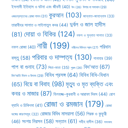
ইসলামী ইতিহাস ও ঘটনা এবং জীবনী
(40)
উপায় বা সমাধান
(29)
ঈদ
(26)
কুরআন
(103)
ওজরগ্রস্তদের রোজা পালন
(31)
জান্নাত-জাহান্নাম
(33)
দুর্বল ও জাল হাদীস
তারাবীহর সালাত ও লাইলাতুল কদর
(44)
দোয়া ও যিকির
(124)
(81)
নফল ও সুন্নাত সালাত
(33)
নারী
(199)
পরিধান
নফল রোজা
(40)
নারীদের বিভিন্ন স্রাব
(27)
পরিবার ও দাম্পত্য
(130)
বস্তু
(58)
পানাহার
(39)
পাপ বা গুনাহ
(73)
বিদ’আত
(67)
পিতা-মাতা
(35)
পুরুষ
(26)
বিবিধ প্রসঙ্গ
(64)
বিবিধ বিধি-বিধান
বিদ’আতি দিবস ও উৎসব
(29)
বিয়ে বা বিবাহ
(98)
মৃত্যু ও মৃত ব্যক্তি এবং
(65)
কবর ও মাজার
(87)
যিলহজ্জ-কুরবানী ও আরাফা দিবস
(44)
রোগ
রোজা ও রমজান
(179)
ব্যাধি ও চিকিৎসা
(41)
রোজা
রোজার বিবিধ মাসয়ালা
(56)
শিরক ও কুফুরী
ভঙ্গের কারণসমূহ
(32)
সন্তান
(61)
সংশয় নিরসন
(58)
(46)
সহীহ হাদীস
(36)
সাদাকাহ