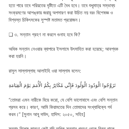
হতে পারে তবে শরিয়তের দৃষ্টিতে এটি বৈধ হবে। তবে শুধুমাত্র সম্ভাব্য
সংক্রমণের আশঙ্কায় জরায়ু অপসারণ করা উচিত নয় বরং বিশেষজ্ঞ ও
বিশ্বস্ত চিকিৎসকের সুস্পষ্ট মতামত প্রয়োজন।
❑ ৩. সন্তান গ্রহণ না করলে গুনাহ হবে কি?
অধিক সন্তান নেওয়ার ব্যাপারে ইসলামে উৎসাহিত করা হয়েছে; আবশ্যক
করা হয়নি।
রাসুল সাল্লাল্লাহু আলাইহি ওয়া সাল্লাম বলেন:
تَزَوَّجُوا الْوَدُودَ الْوَلُودَ فَإِنِّي مُكَاثِرٌ بِكُمُ الْأُمَمَ يَوْمَ الْقِيَامَةِ
“তোমরা এমন নারীকে বিয়ে করো, যে বেশি ভালোবাসে এবং বেশি সন্তান
প্রসব করে। কারণ, আমি কিয়ামতের দিন তোমাদের সংখ্যাধিক্যে গর্ব
করব।” [সুনান আবু দাউদ, হাদিস: ২০৫০, সহিহ]
সুতরাং বিশেষ কারণে কেউ যদি অধিক সন্তান গ্রহণ থেকে বিরত থাকে