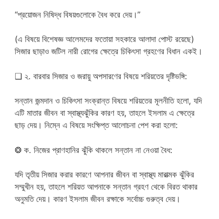
“প্রয়োজন নিষিদ্ধ বিষয়গুলোকে বৈধ করে দেয়।”
(এ বিষয়ে বিশেষজ্ঞ আলেমদের ফতোয়া সহকারে আলাদা পোস্ট রয়েছে)
সিজার ছাড়াও জটিল নারী রোগের ক্ষেত্রে চিকিৎসা গ্রহণের বিধান একই।
❑ ২. বারবার সিজার ও জরায়ু অপসারণের বিষয়ে শরিয়তের দৃষ্টিভঙ্গি:
সন্তান জন্মদান ও চিকিৎসা সংক্রান্ত বিষয়ে শরিয়তের মূলনীতি হলো, যদি
এটি মাতার জীবন বা স্বাস্থ্যঝুঁকির কারণ হয়, তাহলে ইসলাম এ ক্ষেত্রে
ছাড় দেয়। নিম্নে এ বিষয়ে সংক্ষিপ্ত আলোচনা পেশ করা হলো:
❂ ক. নিজের প্রাণহানির ঝুঁকি থাকলে সন্তান না নেওয়া বৈধ:
যদি তৃতীয় সিজার করার কারণে আপনার জীবন বা স্বাস্থ্য মারাত্মক ঝুঁকির
সম্মুখীন হয়, তাহলে শরিয়ত আপনাকে সন্তান গ্রহণ থেকে বিরত থাকার
অনুমতি দেয়। কারণ ইসলাম জীবন রক্ষাকে সর্বোচ্চ গুরুত্ব দেয়।