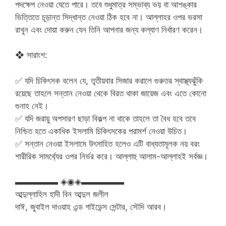
পদক্ষেপ নেওয়া যেতে পারে। তবে শুধুমাত্র সম্ভাব্য ভয় বা আশঙ্কার
ভিত্তিতে চূড়ান্ত সিদ্ধান্ত নেওয়া ঠিক হবে না। আল্লাহর ওপর ভরসা
রাখুন এবং দোয়া করুন যেন তিনি আপনার জন্য কল্যাণ নির্ধারণ করেন।
❖ সারাংশ:
✅ যদি চিকিৎসক বলেন যে, তৃতীয়বার সিজার করালে গুরুতর স্বাস্থ্যঝুঁকি
রয়েছে তাহলে সন্তান নেওয়া থেকে বিরত থাকা জায়েজ এবং এতে কোনো
গুনাহ নেই।
✅ যদি জরায়ু অপসারণ ছাড়া বিকল্প না থাকে তাহলে তা বৈধ হবে তবে
নিশ্চিত হতে একাধিক ইসলামি চিকিৎসকের পরামর্শ নেওয়া উচিত।
✅ সন্তান নেওয়া ইসলামে উৎসাহিত হলেও এটি বাধ্যতামূলক নয় বরং
শারীরিক সামর্থ্যের ওপর নির্ভর করে। আল্লাহু আলাম-আল্লাহই সর্বজ্ঞ।
▬▬▬▬▬ ◈◉◈▬▬▬▬▬
আব্দুল্লাহিল হাদী বিন আব্দুল জলীল
দাঈ, জুবাইল দাওয়াহ এন্ড গাইডেন্স সেন্টার, সৌদি আরব।