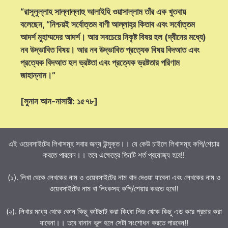
“রাসূলুল্লাহ সাল্লাল্লাহু আলাইহি ওয়াসাল্লাম তাঁর এক খুতবায়
বলেছেন, “নিশ্চয়ই সর্বোত্তম বাণী আল্লাহ্‌র কিতাব এবং সর্বোত্তম
আদর্শ মুহাম্মদের আদর্শ। আর সবচেয়ে নিকৃষ্ট বিষয় হল (দ্বীনের মধ্যে)
নব উদ্ভাবিত বিষয়। আর নব উদ্ভাবিত প্রত্যেক বিষয় বিদআত এবং
প্রত্যেক বিদআত হল ভ্রষ্টতা এবং প্রত্যেক ভ্রষ্টতার পরিণাম
জাহান্নাম।”
[সুনান আন-নাসায়ী: ১৫৭৮]
এই ওয়েবসাইটের লিখাসমূহ সবার জন্য উন্মুক্ত।। যে কেউ চাইলে লিখাসমূহ কপি/শেয়ার
করতে পারবেন।। তবে এক্ষেত্রে তিনটি শর্ত প্রযোজ্য হবে!!
(১). লিখা থেকে লেখকের নাম ও ওয়েবসাইটের নাম বাদ দেওয়া যাবেনা এবং লেখকের নাম ও
ওয়েবসাইটের নাম বা লিংকসহ কপি/শেয়ার করতে হবে!!
(২). লিখার মধ্যে থেকে কোন কিছু কাটছাট করা কিংবা নিজ থেকে কিছু এড করে প্রচার করা
যাবেনা।। তবে বানান ভুল হলে সেটা সংশোধন করতে পারবেন!!