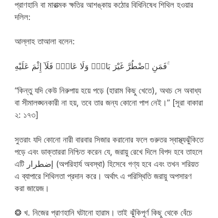
প্রাণহানি বা মারাত্মক ক্ষতির আশঙ্কায় কঠোর বিধিনিষেধ শিথিল হওয়ার
দলিল:
আল্লাহ তাআলা বলেন:
فَمَنِ ٱضْطُرَّ غَيْرَ بَاغٍۢ وَلَا عَادٍۢ فَلَآ إِثْمَ عَلَيْهِ ۚ
“কিন্তু যদি কেউ নিরুপায় হয়ে পড়ে (হারাম কিছু খেতে), অথচ সে অবাধ্য
বা সীমালঙ্ঘনকারী না হয়, তবে তার জন্য কোনো পাপ নেই।” [সূরা বাকারা
২: ১৭৩]
সুতরাং যদি কোনো নারী বারবার সিজার করানোর ফলে গুরুতর স্বাস্থ্যঝুঁকিতে
পড়ে এবং ডাক্তাররা নিশ্চিত করেন যে, জরায়ু রেখে দিলে বিপদ হবে তাহলে
এটি إضطرار (অপরিহার্য অবস্থা) হিসেবে গণ্য হবে এবং তখন শরিয়ত
এ ব্যাপারে শিথিলতা প্রদান করে। অর্থাৎ এ পরিস্থিতি জরায়ু অপসারণ
করা জায়েজ।
❂ খ. নিজের প্রাণহানি ঘটানো হারাম। তাই ঝুঁকিপূর্ণ কিছু থেকে বেঁচে