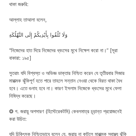
থাকা জরুরি:
আল্লাহ তাআলা বলেন,
وَلَا تُلْقُوا بِأَيْدِيكُمْ إِلَى التَّهْلُكَةِ
“নিজেদের হাত দিয়ে নিজেদের ধ্বংসের মুখে নিক্ষেপ করো না।” [সূরা
বাকারা: ১৯৫]
সুতরাং যদি বিশ্বস্ত ও অভিজ্ঞ ডাক্তার নিশ্চিত করেন যে তৃতীয়বার সিজার
মারাত্মক ঝুঁকিপূর্ণ হতে পারে তাহলে সন্তান নেওয়া থেকে বিরত থাকা বৈধ
হবে। এতে গুনাহ হবে না। কারণ ইসলাম নিজেকে ধ্বংসের মুখে ফেলা
নিষিদ্ধ করেছে।
❂ গ. জরায়ু অপসারণ (হিস্টেরেকটমি) কেবলমাত্র চূড়ান্ত প্রয়োজনেই
করা উচিত:
যদি চিকিৎসক নিশ্চিতভাবে বলেন যে, জরায়ু না কাটলে মারাত্মক স্বাস্থ্য ঝুঁকি