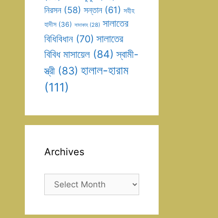
সন্তান
(61)
নিরসন
(58)
সহীহ
সালাতের
হাদীস
(36)
সাদাকাহ
(28)
সালাতের
বিধিবিধান
(70)
বিবিধ মাসায়েল
(84)
স্বামী-
হালাল-হারাম
স্ত্রী
(83)
(111)
Archives
Archives