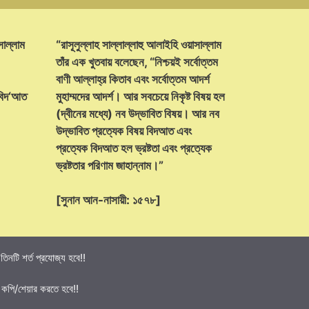
সাল্লাম
“রাসূলুল্লাহ সাল্লাল্লাহু আলাইহি ওয়াসাল্লাম
তাঁর এক খুতবায় বলেছেন, “নিশ্চয়ই সর্বোত্তম
বাণী আল্লাহ্‌র কিতাব এবং সর্বোত্তম আদর্শ
 বিদ‘আত
মুহাম্মদের আদর্শ। আর সবচেয়ে নিকৃষ্ট বিষয় হল
(দ্বীনের মধ্যে) নব উদ্ভাবিত বিষয়। আর নব
উদ্ভাবিত প্রত্যেক বিষয় বিদআত এবং
প্রত্যেক বিদআত হল ভ্রষ্টতা এবং প্রত্যেক
ভ্রষ্টতার পরিণাম জাহান্নাম।”
[সুনান আন-নাসায়ী: ১৫৭৮]
নটি শর্ত প্রযোজ্য হবে!!
 কপি/শেয়ার করতে হবে!!