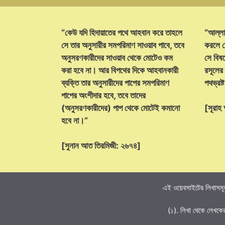
“কেউ যদি হিদায়াতের পথে আহবান করে তাহলে
“আল্লা
সে তার অনুসারীর সমপরিমাণ সাওয়াব পাবে, তবে
করলে ক
অনুসরণকারীদের সাওয়াব থেকে মোটেও কম
সে বিষয়
করা হবে না। আর বিপথের দিকে আহবানকারী
রসূলের
ব্যক্তি তার অনুসারীদের পাপের সমপরিমাণ
পথভ্রষ
পাপের অংশীদার হবে, তবে তাদের
(অনুসরণকারীদের) পাপ থেকে মোটেই কমানো
[সূরা
হবে না।”
[সুনান আত তিরমিজী: ২৬৭৪]
এই ওয়েবসাইটের লিখাসমূহ
(১). লিখা থেকে লেখকে