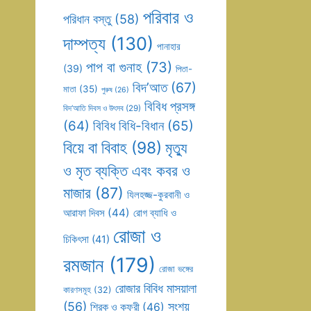
পরিবার ও
পরিধান বস্তু
(58)
দাম্পত্য
(130)
পানাহার
পাপ বা গুনাহ
(73)
(39)
পিতা-
বিদ’আত
(67)
মাতা
(35)
পুরুষ
(26)
বিবিধ প্রসঙ্গ
বিদ’আতি দিবস ও উৎসব
(29)
(64)
বিবিধ বিধি-বিধান
(65)
বিয়ে বা বিবাহ
(98)
মৃত্যু
ও মৃত ব্যক্তি এবং কবর ও
মাজার
(87)
যিলহজ্জ-কুরবানী ও
আরাফা দিবস
(44)
রোগ ব্যাধি ও
রোজা ও
চিকিৎসা
(41)
রমজান
(179)
রোজা ভঙ্গের
রোজার বিবিধ মাসয়ালা
কারণসমূহ
(32)
(56)
সংশয়
শিরক ও কুফুরী
(46)