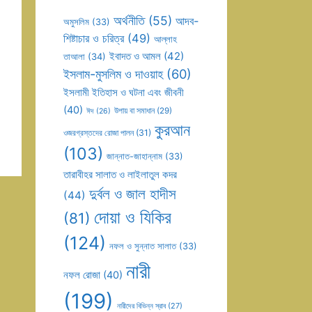
অর্থনীতি
(55)
আদব-
অমুসলিম
(33)
শিষ্টাচার ও চরিত্র
(49)
আল্লাহ
ইবাদত ও আমল
(42)
তাআলা
(34)
ইসলাম-মুসলিম ও দাওয়াহ
(60)
ইসলামী ইতিহাস ও ঘটনা এবং জীবনী
(40)
উপায় বা সমাধান
(29)
ঈদ
(26)
কুরআন
ওজরগ্রস্তদের রোজা পালন
(31)
(103)
জান্নাত-জাহান্নাম
(33)
তারাবীহর সালাত ও লাইলাতুল কদর
দুর্বল ও জাল হাদীস
(44)
দোয়া ও যিকির
(81)
(124)
নফল ও সুন্নাত সালাত
(33)
নারী
নফল রোজা
(40)
(199)
নারীদের বিভিন্ন স্রাব
(27)