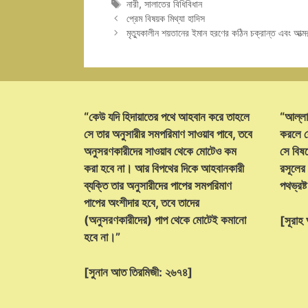
Tags
নারী
,
সালাতের বিধিবিধান
প্রেম বিষয়ক মিথ্যা হাদিস
মৃত্যুকালীন শয়তানের ইমান হরণের কঠিন চক্রান্ত এবং আত্মর
“কেউ যদি হিদায়াতের পথে আহবান করে তাহলে
“আল্লা
সে তার অনুসারীর সমপরিমাণ সাওয়াব পাবে, তবে
করলে ক
অনুসরণকারীদের সাওয়াব থেকে মোটেও কম
সে বিষয়
করা হবে না। আর বিপথের দিকে আহবানকারী
রসূলের
ব্যক্তি তার অনুসারীদের পাপের সমপরিমাণ
পথভ্রষ
পাপের অংশীদার হবে, তবে তাদের
(অনুসরণকারীদের) পাপ থেকে মোটেই কমানো
[সূরা
হবে না।”
[সুনান আত তিরমিজী: ২৬৭৪]