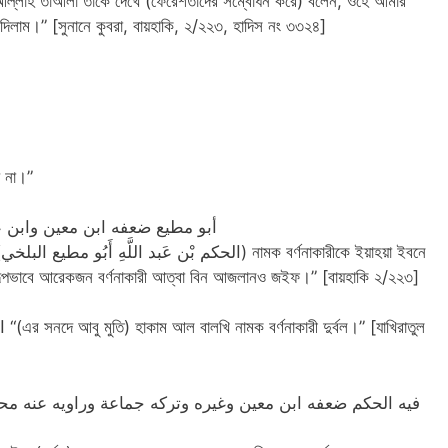
 আল্লাহ তাআলা তাকে দেখে (ফেরেশতাদের সম্বোধন করে) বলেন, ওহে আমার
 দিলাম।” [সুনানে কুবরা, বায়হাকি, ২/২২৩, হাদিস নং ৩৩২৪]
য় না।”
فيه] أبو مطيع ضعفه ابن معين وا
ে
ূপভাবে আরেকজন বর্ণনাকারী আত্বা বিন আজলানও জইফ।” [বায়হাকি ২/২২৩]