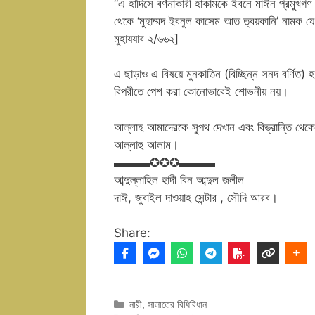
“এ হাদিসে বর্ণনাকারী হাকামকে ইবনে মাঈন প্রমুখগ
থেকে ‘মুহাম্মদ ইবনুল কাসেম আত ত্বয়কানি’ নামক যে বর্ণনাকারী বর্ণনা করেছে সে
মুহাযযাব ২/৬৬২]
এ ছাড়াও এ বিষয়ে মুনকাতিন (বিচ্ছিন্ন সনদ বর্ণিত) 
বিপরীতে পেশ করা কোনোভাবেই শোভনীয় নয়।
আল্লাহ আমাদেরকে সুপথ দেখান এবং বিভ্রান্তি থেক
আল্লাহু আলাম।
▬▬▬✪✪✪▬▬▬
আব্দুল্লাহিল হাদী বিন আব্দুল জলীল
দাঈ, জুবাইল দাওয়াহ সেন্টার , সৌদি আরব।
Share:
Categories
নারী
,
সালাতের বিধিবিধান