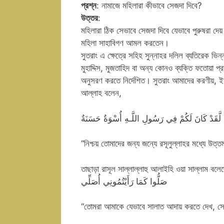
প্রশ্ন
: নামাজে মহিলারা কীভাবে সেজদা দিবে?
উত্তর
:
মহিলারা ঠিক সেভাবে সেজদা দিবে যেভাবে পুরুষরা দ
মহিলা সাহাবিগণ আমল করতেন।
সুতরাং এ ক্ষেত্রে সহিহ সুন্নাহর দলিল ব্যতিরেক
মুহাদ্দিস, মুজতাহিদ বা অন্য কোনও ব্যক্তি ফতোয়া 
অনুসরণ করতে নির্দেশিত। সুতরাং আমাদের করণীয়, ইব
আল্লাহ বলেন,
لَّقَدْ كَانَ لَكُمْ فِي رَسُولِ اللَّـهِ أُسْوَةٌ حَسَنَةٌ
“নিশ্চয় তোমাদের জন্য জন্যে রসূলুল্লাহর মধ্যে উত
তাছাড়া রাসূল সাল্লাল্লাহু আলাইহি ওয়া সাল্লাম বলে
صَلُّوا كَمَا رَأَيْتُمُونِي أُصَلِّي
“তোমরা আমাকে যেভাবে সালাত আদায় করতে দেখ, সেভ