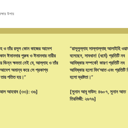
ক্ষার উপায়
হ ও তাঁর রসূল কোন কাজের আদেশ
“রাসূলুল্লাহ সাল্লাল্লাহু আলাইহি ওয়া
োন ঈমানদার পুরুষ ও ঈমানদার নারীর
বলেছেন, সাবধান! (ধর্মে) প্রতিটি নব
ে ভিন্ন ক্ষমতা নেই যে, আল্লাহ ও তাঁর
আবিষ্কার সম্পর্কে! কারণ প্রতিটি নব
 আদেশ অমান্য করে সে প্রকাশ্য
আবিষ্কার হলো বিদ‘আত এবং প্রতিটি
্ট তায় পতিত হয়।”
হলো ভ্রষ্টতা।”
হ আল আহযাব (৩৩): ৩৬]
[সুনান আবূ দাউদ: ৪৬০৭, সুনান আত
তিরমিজী: ২৬৭৬]