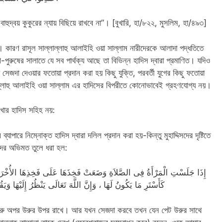
ুদ্বয় কুকুরের ন্যায় বিছিয়ে রাখবে না”। [বুখারি, হা/৮২২, মুসলিম, হা/৪৯৩]
। কারণ রাসূল সাল্লাল্লাহু আলাইহি ওয়া সাল্লাম নারীদেরকে আলাদা পদ্ধতিতে
পুরুষের সালাতে যে সব পার্থক্য আছে তা বিভিন্ন হাদিস দ্বারা প্রমাণিত। যদিও
জদা দেওয়ার ফতোয়া প্রদান করা হয় কিছু যুক্তি, পরবর্তী যুগের কিছু ফতোয়া
লাল্লাহু আলাইহি ওয়া সাল্লাম এর হাদিসের বিপরীতে কোনোভাবেই গ্রহণযোগ্য নয়।
খার হাদিস সহিহ নয়:
ারে নিম্নোক্ত হাদিস দ্বারা দলিল প্রদান করা হয়-কিন্তু মুহাদ্দিসদের দৃষ্টিতে
িসদের অভিমত তুলে ধরা হল:
إِذَا جَلَسْتِ الْمَرْأَةُ فِى الصَّلاَةِ وَضَعَتْ فَخِذَهَا عَلَى فَخِذِهَا الأُخْرَ
كَأَسْتَرِ مَا يَكُونُ لَهَا ، وَإِنَّ اللَّهَ تَعَالَى يَنْظُرُ إِلَيْهَا وَ
 উরু অপর উরুর উপর রাখে। আর যখন সেজদা করবে তখন যেন পেট উরুর সাথে