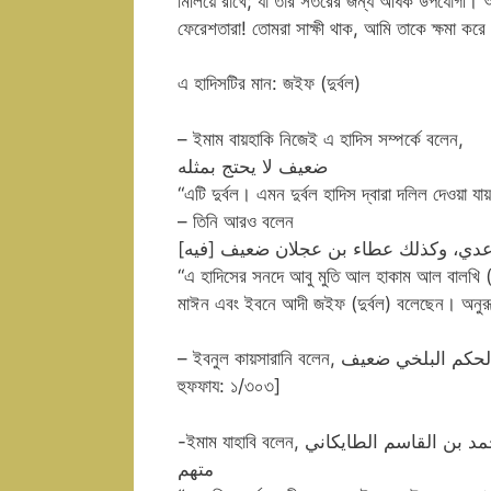
মিলিয়ে রাখে; যা তার সতরের জন্য অধিক উপযোগী।
ফেরেশতারা! তোমরা সাক্ষী থাক, আমি তাকে ক্ষমা করে
এ হাদিসটির মান: জইফ (দুর্বল)
– ইমাম বায়হাকি নিজেই এ হাদিস সম্পর্কে বলেন,
ضعيف لا يحتج بمثله
“এটি দুর্বল। এমন দুর্বল হাদিস দ্বারা দলিল দেওয়া যা
– তিনি আরও বলেন
[بن عدي، وكذلك عطاء بن عجلان ضعيف
“এ হাদিসের সনদে আবু মুতি আল হাকাম আল বালখি (الحكم بْن عَبد اللَّهِ أَبُو مطيع البلخي) নামক বর্ণনাকারীকে ইয়াহয়া ইবন
মাঈন এবং ইবনে আদী জইফ (দুর্বল) বলেছেন। অনুর
– ইবনুল কায়সারানি বলেন, الحكم البلخي ضعيف “(এর সনদে আবু মুতি) হাকাম আল বালখি নামক বর্ণনাকারী দুর্বল।” [যাখিরাতুল
হুফফায: ১/৩০৩]
-ইমাম যাহাবি বলেন, فيه الحكم ضعفه ابن معين وغيره وتركه جماعة وراويه عنه محمد بن القاسم الطايكاني
متهم