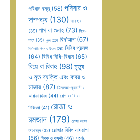
পরিবার ও
পরিধান বস্তু
(58)
দাম্পত্য
(130)
পানাহার
পাপ বা গুনাহ
(73)
(39)
পিতা-
বিদ’আত
(67)
মাতা
(35)
পুরুষ
(26)
বিবিধ প্রসঙ্গ
বিদ’আতি দিবস ও উৎসব
(29)
(64)
বিবিধ বিধি-বিধান
(65)
বিয়ে বা বিবাহ
(98)
মৃত্যু
ও মৃত ব্যক্তি এবং কবর ও
মাজার
(87)
যিলহজ্জ-কুরবানী ও
আরাফা দিবস
(44)
রোগ ব্যাধি ও
রোজা ও
চিকিৎসা
(41)
রমজান
(179)
রোজা ভঙ্গের
রোজার বিবিধ মাসয়ালা
কারণসমূহ
(32)
(56)
সংশয়
শিরক ও কুফুরী
(46)