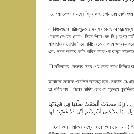
“তোমরা সেজদার মধ্যে স্থির হও, তোমাদের কেউ তার বাহ
এ বিধানগুলো নারী-পুরুষের জন্য সমানভাবে প্রযোজ্য
সেজদা দেওয়ার কোনও নিয়ম শিক্ষা দেন নি। অথচ নারী-
মাজাহাবের দোহায় দিয়ে নারীদেরকে একদম জড়সড় হয়ে সে
এবং সনদগতভাবে দুর্বল হাদিস দ্বারা-যা রাসূল সাল্
❑ মহিলাদের সেজদার সময় পেট উরুর সাথে মিলিয়ে রা
আমাদের সমাজে প্রচলিত জড়সড় হয়ে সেজদার দেওয়ার ব্যাপ
তা সহিহ নয়। নিম্নে হাদিস এবং সে প্রসঙ্গে মুহাদ্দ
ى ، وَإِذَا سَجَدْتْ أَلْصَقَتْ بَطْنَهَا فِى فَخِذَيْهَا
يَقُولُ : يَا مَلاَئِكَتِى أُشْهِدُكُمْ أَنِّى قَدْ غَفَرْتُ لَهَا
“মহিলা যখন নামাজের মধ্যে বসবে তখন যেন (ডান)