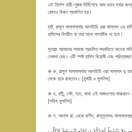
এই নির্দেশ নারী-পুরুষ নির্বিশেষে আম ভাবে সবার জন্য
কোনও বিধান প্রমাণিত হয়।
হ্যাঁ, রাসূল সাল্লাল্লাহু আলাইহি ওয়া সাল্লাম এর
হাদিসের বিপরীত বা তার সাথে সাংঘর্ষিক না হবে।
সুতরাং আমাদের সমাজে প্রচলিত পদ্ধতিতে অনেক মহিল
সেজদা দেয়। এটি স্পষ্ট হাদিস বিরোধী এবং পরিত্যাজ্
◈ ক. রাসুল সাল্লাল্লাহু আলাইহি ওয়া সাল্লাম দু হা
থেকে দুরে রাখতেন। [বুখারী ও মুসলিম]
◈ খ. হাঁটু, পেট, হাত, মাথা এই অঙ্গগুলোর মাঝখানে
[সহিহ মুসলিম]
◈ গ. আনাস রা. থেকে বর্ণিত, রাসূলুল্লাহ সাল্লাল্লা
دِ ولا يَبْسُطْ أحَدُكُمْ ذِراعَيْهِ انْبِساطَ الكَلْبِ