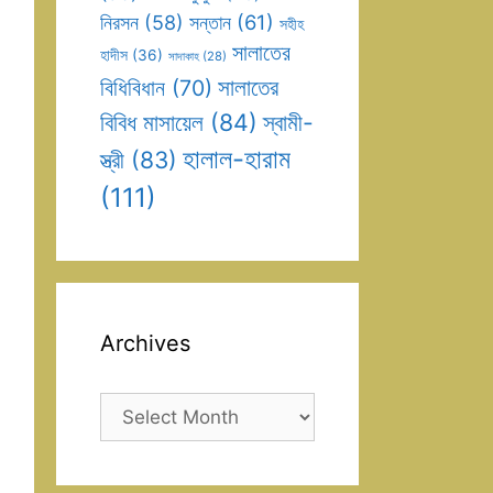
সন্তান
(61)
নিরসন
(58)
সহীহ
সালাতের
হাদীস
(36)
সাদাকাহ
(28)
সালাতের
বিধিবিধান
(70)
বিবিধ মাসায়েল
(84)
স্বামী-
হালাল-হারাম
স্ত্রী
(83)
(111)
Archives
Archives