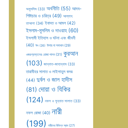
অর্থনীতি
(55)
আদব-
অমুসলিম
(33)
শিষ্টাচার ও চরিত্র
(49)
আল্লাহ
ইবাদত ও আমল
(42)
তাআলা
(34)
ইসলাম-মুসলিম ও দাওয়াহ
(60)
ইসলামী ইতিহাস ও ঘটনা এবং জীবনী
(40)
উপায় বা সমাধান
(29)
ঈদ
(26)
কুরআন
ওজরগ্রস্তদের রোজা পালন
(31)
(103)
জান্নাত-জাহান্নাম
(33)
তারাবীহর সালাত ও লাইলাতুল কদর
দুর্বল ও জাল হাদীস
(44)
দোয়া ও যিকির
(81)
(124)
নফল ও সুন্নাত সালাত
(33)
নারী
নফল রোজা
(40)
(199)
নারীদের বিভিন্ন স্রাব
(27)