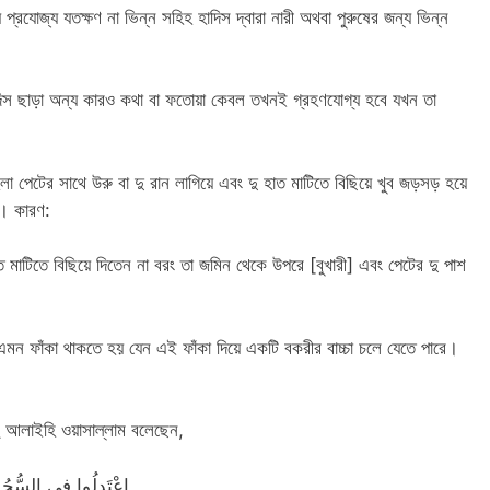
 প্রযোজ্য যতক্ষণ না ভিন্ন সহিহ হাদিস দ্বারা নারী অথবা পুরুষের জন্য ভিন্ন
 হাদিস ছাড়া অন্য কারও কথা বা ফতোয়া কেবল তখনই গ্রহণযোগ্য হবে যখন তা
া পেটের সাথে উরু বা দু রান লাগিয়ে এবং দু হাত মাটিতে বিছিয়ে খুব জড়সড় হয়ে
য। কারণ:
ত মাটিতে বিছিয়ে দিতেন না বরং তা জমিন থেকে উপরে [বুখারী] এবং পেটের দু পাশ
 এমন ফাঁকা থাকতে হয় যেন এই ফাঁকা দিয়ে একটি বকরীর বাচ্চা চলে যেতে পারে।
হু আলাইহি ওয়াসাল্লাম বলেছেন,
اعْتَدِلُوا في السُّجُو