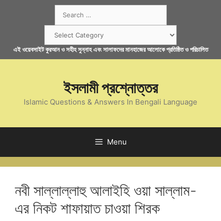
Skip
Search
to
for:
content
Categories
এই ওয়েবসাইট কুরআন ও সহীহ সুন্নাহ এবং সালাফদের মানহাজের আলোকে প্রতিষ্ঠিত ও পরিচালিত
ইসলামী প্রশ্নোত্তর
Islamic Questions & Answers In Bengali Language
Menu
নবী সাল্লাল্লাহু আলাইহি ওয়া সাল্লাম-
এর নিকট শাফায়াত চাওয়া শিরক