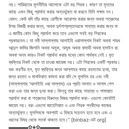
নয়। শারিয়তের মূলনীতির আলোকে এটা বড় শিরক। কারণ তা মৃতদের
কাছে এমন কিছু প্রার্থনা করার অন্তর্ভুক্ত যা করতে তিনি সক্ষম নন।
যেমন: কেউ যদি তাঁর কাছে রোগীকে আরোগ্য করার জন্য অথবা শত্রুদের
উপর বিজয়ী করার জন্য, অথবা দুর্দশাগ্রস্তদেরকে সাহায্য করার জন্য বা
এ জাতীয় কোন কিছু প্রার্থনা করে তবে এগুলো সবই বড় শিরকের
প্রকারভেদ। তা নবী সাল্লাল্লাহু আলাইহি ওয়াসাল্লাম নিকট অথবা শায়খ
আব্দুল কাদির জিলানি অথবা অমুক, অমুক অথবা বাদাভী অথবা হুসাইন রা.
অথবা অন্য কারও নিকট প্রার্থনা করার মধ্যে কোন পার্থক্য নেই। মৃত
ব্যক্তির নিকট থেকে তা চাওয়া জায়েজ নয়। এটা শিরকের একটি প্রকার।
বরং করণীয় হল, মৃত ব্যক্তির জন্য আল্লাহর কাছে রহমতের দুআ, তার
জন্য রহমত ও মাগফিরাত কামনা করা যদি সে মুসলিম হয় এবং নবী
(সাল্লাল্লাহু ‘আলাইহি ওয়া সাল্লাম) এর প্রতি সালাত ও সালাম পেশ
করা এবং তার জন্য দুআ করা। কিন্তু তার কাছে সাহায্য ও শাফায়াত
প্রার্থনা করা বা শত্রুদের বিরুদ্ধে বিজয় প্রার্থনা করা- এগুলো কোনটাই
জায়েয নয়। বরং এগুলো জাহেলিয়াত ও এবং শিরক পন্থীদের কাজের
অন্তর্ভুক্ত। মুসলিমকে অবশ্যই এ বিষয়ে সচেতন হতে হবে এবং এ
ধরনের বিষয় থেকে সতর্ক থাকতে হবে।” [binbaz-ডট org]
▬▬▬▬✿◈✿▬▬▬▬