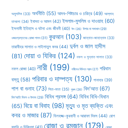
অর্থনীতি
(55)
আদব-শিষ্টাচার ও চরিত্র
(49)
আল্লাহ
অমুসলিম
(33)
ইসলাম-মুসলিম ও দাওয়াহ
(60)
ইবাদত ও আমল
(42)
তাআলা
(34)
ইসলামী ইতিহাস ও ঘটনা এবং জীবনী
(40)
উপায় বা সমাধান
(29)
ঈদ
(26)
কুরআন
(103)
ওজরগ্রস্তদের রোজা পালন
(31)
জান্নাত-জাহান্নাম
(33)
দুর্বল ও জাল হাদীস
তারাবীহর সালাত ও লাইলাতুল কদর
(44)
দোয়া ও যিকির
(124)
(81)
নফল ও সুন্নাত সালাত
(33)
নারী
(199)
পরিধান
নফল রোজা
(40)
নারীদের বিভিন্ন স্রাব
(27)
পরিবার ও দাম্পত্য
(130)
বস্তু
(58)
পানাহার
(39)
পাপ বা গুনাহ
(73)
বিদ’আত
(67)
পিতা-মাতা
(35)
পুরুষ
(26)
বিবিধ প্রসঙ্গ
(64)
বিবিধ বিধি-বিধান
বিদ’আতি দিবস ও উৎসব
(29)
বিয়ে বা বিবাহ
(98)
মৃত্যু ও মৃত ব্যক্তি এবং
(65)
কবর ও মাজার
(87)
যিলহজ্জ-কুরবানী ও আরাফা দিবস
(44)
রোগ
রোজা ও রমজান
(179)
ব্যাধি ও চিকিৎসা
(41)
রোজা