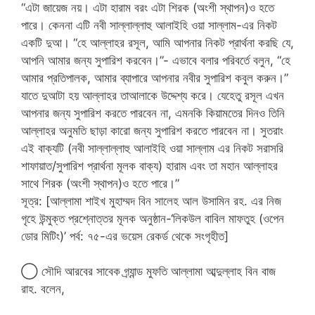
“এটা জায়েজ নয়। এটা হারাম বরং এটা শিরক (অংশী স্থাপন)ও হতে
পারে। কেননা এটি নবী সাল্লাল্লাহু আলাইহি ওয়া সাল্লাম-এর নিকট
একটি দুআ। “হে আল্লাহর রসূল, আমি আপনার নিকট প্রার্থনা করছি যে,
আপনি আমার জন্য সুপারিশ করবেন।”- এভাবে বলার পরিবর্তে বলুন, “হে
আমার প্রতিপালক, আমার ব্যাপারে আপনার নবীর সুপারিশ কবুল করুন।”
যাতে দুআটা হয় আল্লাহর তাআলাকে উদ্দেশ্য করে। যেহেতু রসূল এখন
আপনার জন্য সুপারিশ করতে পারবেন না, এমনকি কিয়ামতের দিনও তিনি
আল্লাহর অনুমতি ছাড়া কারো জন্য সুপারিশ করতে পারবেন না। সুতরাং
এই বাক্যটি (নবী সাল্লাল্লাহু আলাইহি ওয়া সাল্লাম এর নিকট সরাসরি
শাফায়াত/সুপারিশ প্রার্থনা মূলক বাক্য) হারাম এবং তা মহান আল্লাহর
সাথে শিরক (অংশী স্থাপন)ও হতে পারে।”
সূত্র: [আল্লামা শাইখ মুহাম্মদ বিন সালেহ আল উসামিন রহ. এর নিজ
গৃহে উন্মুক্ত প্রশ্নোত্তর মূলক অনুষ্ঠান-‘লিকউল বাবিল মাফতুহ (ওপেন
ডোর মিটিং)’ পর্ব: ৭৫-এর ভয়েস রেকর্ড থেকে সংগৃহীত]
◯ সৌদি আরবের সাবেক গ্র্যান্ড মুফতি আল্লামা আব্দুল্লাহ বিন বাজ
রাহ. বলেন,