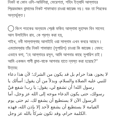
নিকট বা কোন ওলি-আউলিয়া, ফেরেশতা, শহিদ ইত্যাদি আল্লাহর
প্রিয়ভাজন বান্দাদের নিকট শাফাআত চাওয়া জায়েজ নয়। বরং তা শিরকের
অন্তর্ভুক্ত।
◯ বিংশ শতকের অন্যতম শ্রেষ্ঠ ফকিহ আল্লামা মুহাম্মদ বিন সালেহ
আল উসাইমিন রাহ. কে প্রশ্ন করা হয়,
শাইখ, নবী সাল্লাল্লাহু আলাইহি ওয়া সাল্লাম এখন কবরে আছেন।
এমতাবস্থায় তাঁর নিকট শাফায়াত (সুপারিশ) চাওয়া কি জায়েজ। যেমন:
এভাবে বলা, “হে আল্লাহর রসূল, আমি আপনার কাছে সুপারিশ চাই।
আমি একজন পাপী বান্দা-যাকে আপনার হাতে ন্যস্ত করা হয়েছে?”
উত্তর:
لا يجوز، هذا حرام بل قد يكون من الشرك؛ لأن هذا دعاء
للنبي عليه الصلاة والسلام، وبدلاً من أن يقول: أسألك يا
رسول الله! أن تشفع لي، يقول: يا رب! شفع فيَّ
رسولك، حتى يكون الدعاء موجه إلى الله عز وجل، أما
الرسول الآن لا يستطيع أن يشفع لك، ثم حتى يوم
القيامة لا يستطيع أن يشفع لأحد إلا بإذن الله، فهذه
الكلمة حرام، وقد تكون شركاً بالله عز وجل.