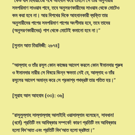
“কেউ যদি হিদায়াতের পথে আহবান করে তাহলে সে তার অনুসারীর
সমপরিমাণ সাওয়াব পাবে, তবে অনুসরণকারীদের সাওয়াব থেকে মোটেও
কম করা হবে না। আর বিপথের দিকে আহবানকারী ব্যক্তি তার
অনুসারীদের পাপের সমপরিমাণ পাপের অংশীদার হবে, তবে তাদের
(অনুসরণকারীদের) পাপ থেকে মোটেই কমানো হবে না।”
[সুনান আত তিরমিজী: ২৬৭৪]
“আল্লাহ ও তাঁর রসূল কোন কাজের আদেশ করলে কোন ঈমানদার পুরুষ
ও ঈমানদার নারীর সে বিষয়ে ভিন্ন ক্ষমতা নেই যে, আল্লাহ ও তাঁর
রসূলের আদেশ অমান্য করে সে প্রকাশ্য পথভ্রষ্ট তায় পতিত হয়।”
[সূরাহ আল আহযাব (৩৩): ৩৬]
“রাসূলুল্লাহ সাল্লাল্লাহু আলাইহি ওয়াসাল্লাম বলেছেন, সাবধান!
(ধর্মে) প্রতিটি নব আবিষ্কার সম্পর্কে! কারণ প্রতিটি নব আবিষ্কার
হলো বিদ‘আত এবং প্রতিটি বিদ‘আত হলো ভ্রষ্টতা।”