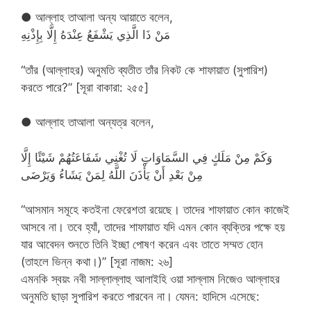
● আল্লাহ তাআলা অন্য আয়াতে বলেন,
مَنْ ذَا الَّذِي يَشْفَعُ عِنْدَهُ إِلَّا بِإِذْنِهِ
“তাঁর (আল্লাহর) অনুমতি ব্যতীত তাঁর নিকট কে শাফায়াত (সুপারিশ)
করতে পারে?” [সূরা বাকারা: ২৫৫]
● আল্লাহ তাআলা অন্যত্র বলেন,
وَكَمْ مِنْ مَلَكٍ فِي السَّمَاوَاتِ لَا تُغْنِي شَفَاعَتُهُمْ شَيْئًا إِلَّا
مِنْ بَعْدِ أَنْ يَأْذَنَ اللَّهُ لِمَنْ يَشَاءُ وَيَرْضَى
“আসমান সমূহে কতইনা ফেরেশতা রয়েছে। তাদের শাফায়াত কোন কাজেই
আসবে না। তবে হ্যাঁ, তাদের শাফায়াত যদি এমন কোন ব্যক্তির পক্ষে হয়
যার আবেদন শুনতে তিনি ইচ্ছা পোষণ করেন এবং তাতে সম্মত হোন
(তাহলে ভিন্ন কথা।)” [সূরা নাজম: ২৬]
এমনকি স্বয়ং নবী সাল্লাল্লাহু আলাইহি ওয়া সাল্লাম নিজেও আল্লাহর
অনুমতি ছাড়া সুপারিশ করতে পারবেন না। যেমন: হাদিসে এসেছে: