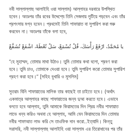
নবী সাল্লাল্লাহু আলাইহি ওয়া সাল্লাম) আল্লাহর দরবারে উপস্থিত
হবেন। অতঃপর তাঁর রবের উদ্দেশ্যে তিনি সেজদায় লুটিয়ে পড়বেন এবং তাঁর
প্রশংসায় মগ্ন হবেন। প্রথমেই তিনি শাফায়াত বা সুপারিশ করা শুরু
করবেন না। অতঃপর তাঁকে বলা হবে,
يا مُحَمَّدُ، ارْفَعْ رَأْسَكَ، قُلْ تُسْمَعْ، سَلْ تُعْطَهْ، اشْفَعْ تُشَفَّعْ
“হে মুহাম্মদ, তোমার মাথা উঠাও। তুমি তোমার কথা বলো, শ্রবণ করা
হবে। তুমি চাও, তোমাকে দেওয়া হবে। তুমি সুপারিশ করো তোমার সুপারিশ
গ্রহণ করা হবে।” [সহিহ বুখারি ও মুসলিম]
সুতরাং যিনি শাফায়াতের মালিক তার কাছেই তা চাইতে হবে। (অর্থাৎ
একমাত্র আল্লাহর কাছে শাফায়াতের জন্য দুআ করতে হবে। এভাবে
বলতে হবে আল্লাহ, তুমি আমাকে কিয়ামতের দিন প্রিয় নবীর শাফায়াত
লাভে ধন্য করিও অথবা হে আল্লাহ, আমি যেন কিয়ামতের দিন তোমার
নবীর শাফাআত লাভ করি সে তাওফিক দান করো..ইত্যাদি। কিন্তু
সরাসরি, নবী সাল্লাল্লাহু আলাইহি ওয়া সাল্লাম এর তিরোধানের পর তাঁর