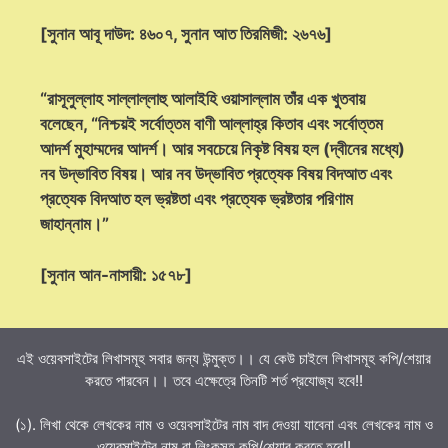
[সুনান আবূ দাউদ: ৪৬০৭, সুনান আত তিরমিজী: ২৬৭৬]
“রাসূলুল্লাহ সাল্লাল্লাহু আলাইহি ওয়াসাল্লাম তাঁর এক খুতবায়
বলেছেন, “নিশ্চয়ই সর্বোত্তম বাণী আল্লাহ্‌র কিতাব এবং সর্বোত্তম
আদর্শ মুহাম্মদের আদর্শ। আর সবচেয়ে নিকৃষ্ট বিষয় হল (দ্বীনের মধ্যে)
নব উদ্ভাবিত বিষয়। আর নব উদ্ভাবিত প্রত্যেক বিষয় বিদআত এবং
প্রত্যেক বিদআত হল ভ্রষ্টতা এবং প্রত্যেক ভ্রষ্টতার পরিণাম
জাহান্নাম।”
[সুনান আন-নাসায়ী: ১৫৭৮]
এই ওয়েবসাইটের লিখাসমূহ সবার জন্য উন্মুক্ত।। যে কেউ চাইলে লিখাসমূহ কপি/শেয়ার
করতে পারবেন।। তবে এক্ষেত্রে তিনটি শর্ত প্রযোজ্য হবে!!
(১). লিখা থেকে লেখকের নাম ও ওয়েবসাইটের নাম বাদ দেওয়া যাবেনা এবং লেখকের নাম ও
ওয়েবসাইটের নাম বা লিংকসহ কপি/শেয়ার করতে হবে!!