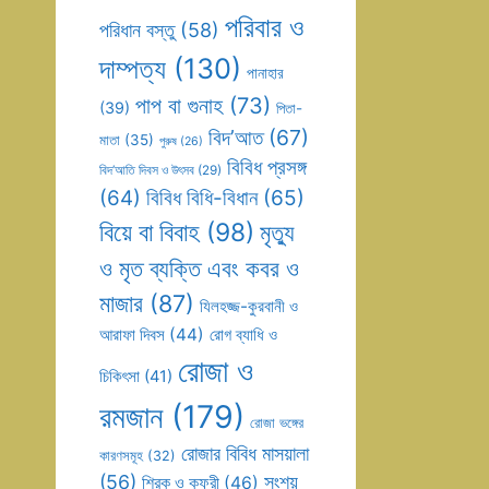
পরিবার ও
পরিধান বস্তু
(58)
দাম্পত্য
(130)
পানাহার
পাপ বা গুনাহ
(73)
(39)
পিতা-
বিদ’আত
(67)
মাতা
(35)
পুরুষ
(26)
বিবিধ প্রসঙ্গ
বিদ’আতি দিবস ও উৎসব
(29)
(64)
বিবিধ বিধি-বিধান
(65)
বিয়ে বা বিবাহ
(98)
মৃত্যু
ও মৃত ব্যক্তি এবং কবর ও
মাজার
(87)
যিলহজ্জ-কুরবানী ও
আরাফা দিবস
(44)
রোগ ব্যাধি ও
রোজা ও
চিকিৎসা
(41)
রমজান
(179)
রোজা ভঙ্গের
রোজার বিবিধ মাসয়ালা
কারণসমূহ
(32)
(56)
সংশয়
শিরক ও কুফুরী
(46)