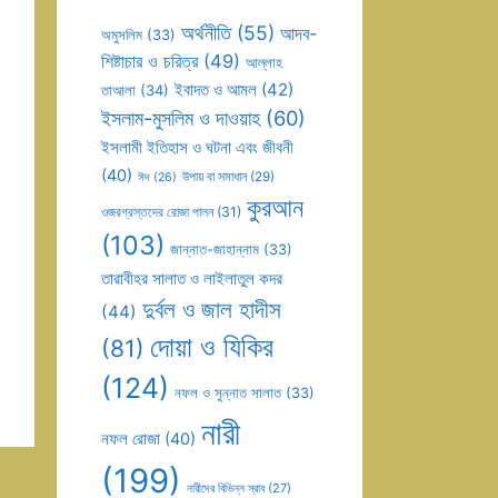
অর্থনীতি
(55)
আদব-
অমুসলিম
(33)
শিষ্টাচার ও চরিত্র
(49)
আল্লাহ
ইবাদত ও আমল
(42)
তাআলা
(34)
ইসলাম-মুসলিম ও দাওয়াহ
(60)
ইসলামী ইতিহাস ও ঘটনা এবং জীবনী
(40)
উপায় বা সমাধান
(29)
ঈদ
(26)
কুরআন
ওজরগ্রস্তদের রোজা পালন
(31)
(103)
জান্নাত-জাহান্নাম
(33)
তারাবীহর সালাত ও লাইলাতুল কদর
দুর্বল ও জাল হাদীস
(44)
দোয়া ও যিকির
(81)
(124)
নফল ও সুন্নাত সালাত
(33)
নারী
নফল রোজা
(40)
(199)
নারীদের বিভিন্ন স্রাব
(27)