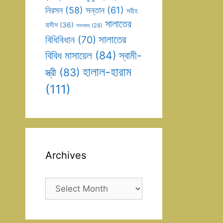
সন্তান
(61)
নিরসন
(58)
সহীহ
সালাতের
হাদীস
(36)
সাদাকাহ
(28)
সালাতের
বিধিবিধান
(70)
বিবিধ মাসায়েল
(84)
স্বামী-
হালাল-হারাম
স্ত্রী
(83)
(111)
Archives
Archives