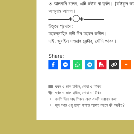
◈ আলবানি বলেন, এটি জইফ বা দুর্বল। (যাঈফুল জাম
আল্লাহু আলাম।
▬▬▬▬◈◯◈▬▬▬▬
উত্তর প্রদানে:
আব্দুল্লাহিল হাদী বিন আব্দুল জলীল।
দাঈ, জুবাইল দাওয়াহ সেন্টার, সৌদি আরব।
Share:
Categories
দুর্বল ও জাল হাদীস
,
দোয়া ও যিকির
Tags
দুর্বল ও জাল হাদীস
,
দোয়া ও যিকির
বড়শি দিয়ে মাছ শিকার এবং একটি ভ্রান্ত কথা
ভুল বশত ওজু ছাড়া সালাত আদায় করলে কী করণীয়?