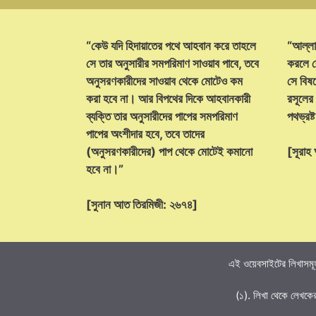
“কেউ যদি হিদায়াতের পথে আহবান করে তাহলে
“আল্লা
সে তার অনুসারীর সমপরিমাণ সাওয়াব পাবে, তবে
করলে ক
অনুসরণকারীদের সাওয়াব থেকে মোটেও কম
সে বিষয়
করা হবে না। আর বিপথের দিকে আহবানকারী
রসূলের
ব্যক্তি তার অনুসারীদের পাপের সমপরিমাণ
পথভ্রষ
পাপের অংশীদার হবে, তবে তাদের
(অনুসরণকারীদের) পাপ থেকে মোটেই কমানো
[সূরা
হবে না।”
[সুনান আত তিরমিজী: ২৬৭৪]
এই ওয়েবসাইটের লিখাসমূহ
(১). লিখা থেকে লেখকে