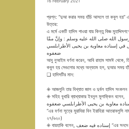
16 February 2021
প্রশ্ন: “দুআ করার সময় হাঁচি আসলে তা কবুল হয়” এট
উত্তর:
এ মর্মে একটি হাদিস পাওয়া যায় কিন্তু বিজ্ঞ মুহাদ্দিস
 الله صلى الله عليه وسلم : وإنَّ ممَّا
قال في إسناده معاوية بن يحيى الأطرابلسي
ضعفوه
আবু নুআইম বর্ণনা করেন, আবি রাহাম সামঈ থেকে, তি
কবুল হয় সেগুলোর মধ্যে অন্যতম হল, দুআর সময় হাঁ
❑ হাদিসটির মান:
◈ আজলুনি তার বিখ্যাত জাল ও দুর্বল হাদিস সংকলন ‘
◈ সহিহ বুখারি ব্যাখ্যাকার ইবনুল মুলাক্কিন বলেন,
اده معاوية بن يحيى الأطرابلسي ضعفوه
“এর বর্ণনা সূত্রে মুয়াবিয়া বিন ইয়াহিয়া আতরাবলুস
২৭/৬২০)
◈ বায়হাকি বলেন, 