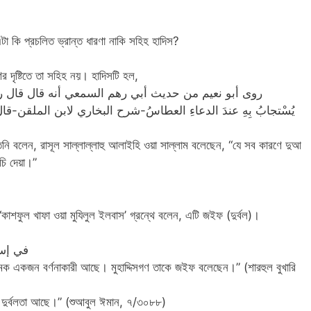
া কি প্রচলিত ভ্রান্ত ধারণা নাকি সহিহ হাদিস?
গণের দৃষ্টিতে তা সহিহ নয়। হাদিসটি হল,
روى أبو نعيم من حديث أبي رهم السمعي أنه قال قال رسول
يُسْتجابُ بِهِ عندَ الدعاءِ العطاسُ-شرح البخاري لابن الملقن-
নি বলেন, রাসূল সাল্লাল্লাহু আলাইহি ওয়া সাল্লাম বলেছেন, “যে সব কারণে দুআ
চি দেয়া।”
কাশফুল খাফা ওয়া মুযিলুল ইলবাস’ গ্রন্থে বলেন, এটি জইফ (দুর্বল)।
في إسن
ি নামক একজন বর্ণনাকারী আছে। মুহাদ্দিসগণ তাকে জইফ বলেছেন।” (শারহুল বুখারি
إسناده فيه ضعف “এর সনদে দুর্বলতা আছে।” (শুআবুল ঈমান, ৭/৩০৮৮)