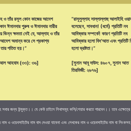
হ ও তাঁর রসূল কোন কাজের আদেশ
“রাসূলুল্লাহ সাল্লাল্লাহু আলাইহি ওয়া
োন ঈমানদার পুরুষ ও ঈমানদার নারীর
বলেছেন, সাবধান! (ধর্মে) প্রতিটি নব
ে ভিন্ন ক্ষমতা নেই যে, আল্লাহ ও তাঁর
আবিষ্কার সম্পর্কে! কারণ প্রতিটি নব
 আদেশ অমান্য করে সে প্রকাশ্য
আবিষ্কার হলো বিদ‘আত এবং প্রতিটি
্ট তায় পতিত হয়।”
হলো ভ্রষ্টতা।”
হ আল আহযাব (৩৩): ৩৬]
[সুনান আবূ দাউদ: ৪৬০৭, সুনান আত
তিরমিজী: ২৬৭৬]
 সবার জন্য উন্মুক্ত।। যে কেউ চাইলে লিখাসমূহ কপি/শেয়ার করতে পারবেন।। তবে এক্ষেত্রে তি
র নাম ও ওয়েবসাইটের নাম বাদ দেওয়া যাবেনা এবং লেখকের নাম ও ওয়েবসাইটের নাম বা লিংকসহ