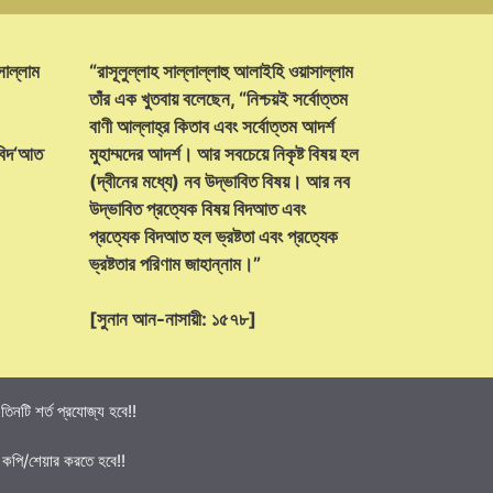
সাল্লাম
“রাসূলুল্লাহ সাল্লাল্লাহু আলাইহি ওয়াসাল্লাম
তাঁর এক খুতবায় বলেছেন, “নিশ্চয়ই সর্বোত্তম
বাণী আল্লাহ্‌র কিতাব এবং সর্বোত্তম আদর্শ
 বিদ‘আত
মুহাম্মদের আদর্শ। আর সবচেয়ে নিকৃষ্ট বিষয় হল
(দ্বীনের মধ্যে) নব উদ্ভাবিত বিষয়। আর নব
উদ্ভাবিত প্রত্যেক বিষয় বিদআত এবং
প্রত্যেক বিদআত হল ভ্রষ্টতা এবং প্রত্যেক
ভ্রষ্টতার পরিণাম জাহান্নাম।”
[সুনান আন-নাসায়ী: ১৫৭৮]
নটি শর্ত প্রযোজ্য হবে!!
 কপি/শেয়ার করতে হবে!!