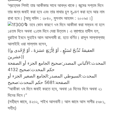
‘প্রত্যেক শিশুই তার আকীকার সাথে আবদ্ধ থাকে। জন্মের সপ্তম দিনে
তার জন্য জবাই করা হবে এবং তার মাথার চুল মুণ্ডণ করা হবে আর নাম
রাখা হবে। [আবূ দাউদ : ২৮৪০, মুসনাদ আহমদ : ২০০৯৫।]
🌀
তবে কোন কারণে ৭ম দিনে আকীকা করা সম্ভব না হলে
১৪তম দিনে অথবা ২১তম দিনে দেয়া উত্তম। এ ব্যাপারে হাদীস হল,
বুরাইদা ইবনে সুহাইব আল আসলামী রা. হতে বর্ণিত। রাসূল সাল্লাল্লাহু
আলাইহি ওয়া সাল্লাম বলেন,
((العقيقةُ تُذْبَحُ لسَبْعٍ ، أوْ لِأَرْبَعَ عشرَةَ ، أوْ لِإِحْدى و
عشرينَ))
المحدث:الألباني المصدر:صحيح الجامع الجزء أو الصفحة
4132 حكم المحدث:صحيح
المحدث:السيوطي المصدر:الجامع الصغير الجزء أو
الصفحة:5681 حكم المحدث:صحيح
“আকীকা ৭ম দিনে জবাই করতে হবে, অথবা ১৪ দিনের দিনে অথবা ২১
দিনের দিনে।”
(সহীহুল জামে, ৪২৩২, শাইখ আলবানী। আল জামে আস সাগীর ৫৬৮১,
সহীহ)