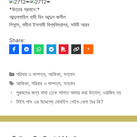
✒
✒
*উত্তর প্রদানে:*
আব্দুল্লাহিল হাদী বিন আব্দুল জলীল
লিসান্স, মদীনা ইসলামী বিশ্ববিদ্যালয়, সউদী আরব
Share:
Categories
পরিবার ও দাম্পত্য
,
আকিকা
,
সন্তান
Tags
আকিকা
,
পরিবার ও দাম্পত্য
,
সন্তান
পুরুষদের জন্য মাথা ঢেকে সালাত আদায় করা উত্তম; ওয়াজিব নয়
টাইম পাস এর উদ্দেশ্যে মোবাইল গেইম খেলা বৈধ কি?