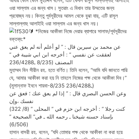
আবার কোন কোন মুহাদ্দিস বলেন, এটি কেবল রাসুল সাল্লাল্লাহু আলাইহি
ওয়া সাল্লাম এর জন্য খাস। সুতরাং এ বিধান তার উম্মতের জন্য
প্রযোজ্য নয়। কিন্তু পূর্বসূরীদের আমল থেকে বুঝা যায়, এটি রাসূল
সাল্লাল্লাহু আলাইহি ওয়া সাল্লাম এর জন্য খাস নয়।
🔰
*নিজের আকীকা নিজে দেয়ার ব্যাপারে সালাফ/পূর্বসূরীদের
বক্তব্য:*
عن محمد بن سيرين قال : ” لو أعلم أنه لم يعق عني
لعققت عن نفسي ” : أخرجه ابن ابي شيبة في ”
المصنف (8/235 ـ236/4288
মুহাম্মদ বিন সীরীন রহ. হতে বর্ণিত। তিনি বলেন, “আমি যদি জানতে পারি
যে, আমার আকীকা করা হয় নি তাহলে নিজের পক্ষ থেকে আকীকা দিব।”
{মুসান্নাফ ইবনে শায়বা-8/235 ـ236/4288}
وعن الحسن البصري قال : ” إذا لم يعق عنك ؛ فعق عن
نفسك ،وإن
كنت رجلا ” : أخرجه ابن حزم في ” المحلى ” (8/ 322)
بإسناد حسنه شيخنا ـ رحمه الله ـ في” الصحيحة ”
(6/506)
হাসান বাসরী রহ. বলেন, “যদি তোমার পক্ষ থেকে আকীকা না করা হয়ে