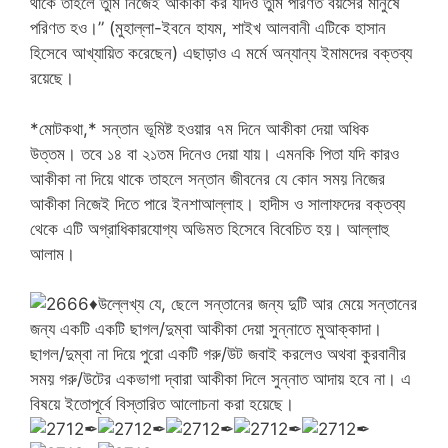
থাকে তাহলে তুমি নিজেই আকীকা কর যদিও তুমি পরিণত বয়সের মানুষে
পরিণত হও।” (মুহাল্লা-ইবনে হাযম, শাইখ আলবানী এটিকে হাসান
হিসেবে আখ্যায়িত করেছেন) এছাড়াও এ মর্মে অন্যান্য ইমামদের বক্তব্য
রয়েছে।
*মোটকথা,* সন্তান ভূমিষ্ট হওয়ার ৭ম দিনে আকীকা দেয়া অধিক
উত্তম। তবে ১৪ বা ২১তম দিনেও দেয়া যায়। এমনকি পিতা যদি কারও
আকীকা না দিয়ে থাকে তাহলে সন্তান জীবনের যে কোন সময় নিজের
আকীকা নিজেই দিতে পারে ইনশাআল্লাহ। হাদীস ও সালাফদের বক্তব্য
থেকে এটি অগ্রাধিকারযোগ্য অভিমত হিসেবে বিবেচিত হয়। আল্লাহু
আলাম।
♦
উল্লেখ্য যে, ছেলে সন্তানের জন্য দুটি আর মেয়ে সন্তানের
জন্য একটি একটি ছাগল/দুম্বা আকীকা দেয়া সুন্নাতে মুআক্কাদা।
ছাগল/দুম্বা না দিয়ে পুরো একটি গরু/উট জবাই করলেও অথবা কুরবানীর
সময় গরু/উটের একভাগা দ্বারা আকীকা দিলে সুন্নাত আদায় হবে না। এ
বিষয়ে ইতোপূর্বে বিস্তারিত আলোচনা করা হয়েছে।
✒
✒
✒
✒
✒