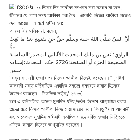
🌀
২১ দিনের দিন আকীকা সম্পন্ন করা সম্ভব না হলে,
জীবনের যে কোন সময় আকীকা করা বৈধ। এমনকি নিজের আকীকা নিজেও
দেয়া জায়েয়। এ মর্মে হাদীস হল:
আনাস বিন মালিক রা. বলেন,
أنَّ النبيَّ صلَّى اللهُ عليه وسلَّم عقَّ عنِ نفسِهِ بعدَ ما بُعِثَ
نبيًّا
الراوي:أنس بن مالك المحدث:الألباني المصدر:السلسلة
الصحيحة الجزء أو الصفحة:2726 حكم المحدث:إسناده
حسن
“রাসূল সা. নবী হওয়ার পর নিজের আকীকা নিজেই করেছেন।” [শাইখ
আলবানী উক্ত হাদীসটিকে একাধিক সনদের সমন্বয়ে হাসান হিসেবে
উল্লেখ করেছেন। সিলসিলা সহীহা/ ২৭২৬)
তবে এ হাদীসটিকে অনেক মুহাদ্দিস যঈফ/দুর্বল হিসেবে আখ্যায়িত করায়
তাদের মতে নিজের আকীকা নিজে দেয়া জায়েয নয়। কিন্তু ইমাম আলবানী
সহ আরেকদল মুহাদ্দিস হাদিসটি একাধিক সনদে বর্ণিত হওয়ার ভিত্তিতে
এটিকে ‘হাসান’ হিসেবে আখ্যায়িত করেছেন।