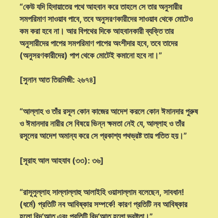
“কেউ যদি হিদায়াতের পথে আহবান করে তাহলে সে তার অনুসারীর
সমপরিমাণ সাওয়াব পাবে, তবে অনুসরণকারীদের সাওয়াব থেকে মোটেও
কম করা হবে না। আর বিপথের দিকে আহবানকারী ব্যক্তি তার
অনুসারীদের পাপের সমপরিমাণ পাপের অংশীদার হবে, তবে তাদের
(অনুসরণকারীদের) পাপ থেকে মোটেই কমানো হবে না।”
[সুনান আত তিরমিজী: ২৬৭৪]
“আল্লাহ ও তাঁর রসূল কোন কাজের আদেশ করলে কোন ঈমানদার পুরুষ
ও ঈমানদার নারীর সে বিষয়ে ভিন্ন ক্ষমতা নেই যে, আল্লাহ ও তাঁর
রসূলের আদেশ অমান্য করে সে প্রকাশ্য পথভ্রষ্ট তায় পতিত হয়।”
[সূরাহ আল আহযাব (৩৩): ৩৬]
“রাসূলুল্লাহ সাল্লাল্লাহু আলাইহি ওয়াসাল্লাম বলেছেন, সাবধান!
(ধর্মে) প্রতিটি নব আবিষ্কার সম্পর্কে! কারণ প্রতিটি নব আবিষ্কার
হলো বিদ‘আত এবং প্রতিটি বিদ‘আত হলো ভ্রষ্টতা।”