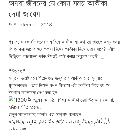
অথবা জীবনের যে কোন সময় আকীকা
দেয়া জায়েয
9 September 2018
প্রশ্ন: কারও যদি জন্মের ৭ম দিনে আকীকা না করা
হয় তাহলে অন্য সময়
কি তা করা জায়েয হবে অথবা নিজের আকীকা নিজে দেয়ার যাবে? দলীল
ভিত্তিক আলোচনা পূর্বক বিষয়টি স্পষ্ট করার অনুরোধ করছি।_
*উত্তর:*
সন্তান ভূমিষ্ট হলে পিতামাতার জন্য তার আকীকা দেয়া সুন্নাত
মুআক্কাদাহ। তাই নিম্নে কখন কিভাবে এই আকীকা দিতে হয় সে
ব্যাপারে আলোচনা পেশ করা হল:
🌀
জন্মের ৭ম দিনে শিশুর আকীকা দেয়া উত্তম। কেননা,
হাদীসে বর্ণিত হয়েছে,
রাসুল সাল্লাল্লাহু আলাই ওয়া সাল্লাম বলেছেন:
«كُلُّ غُلاَمٍ رَهِينَةٌ بِعَقِيقَتِهِ تُذْبَحُ عَنْهُ يَوْمَ سَابِعِهِ وَيُحْلَقُ
وَيُسَمَّى»