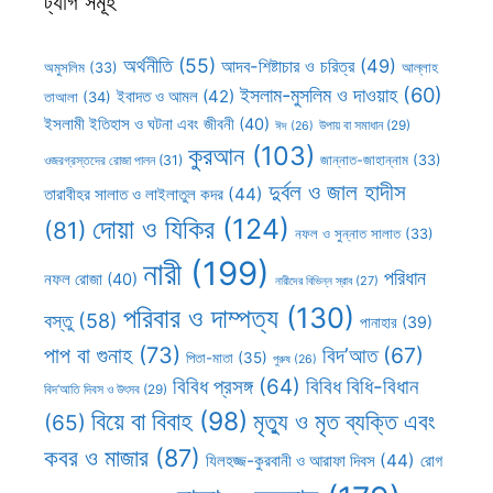
ট্যাগ সমূহ
অর্থনীতি
(55)
আদব-শিষ্টাচার ও চরিত্র
(49)
আল্লাহ
অমুসলিম
(33)
ইসলাম-মুসলিম ও দাওয়াহ
(60)
ইবাদত ও আমল
(42)
তাআলা
(34)
ইসলামী ইতিহাস ও ঘটনা এবং জীবনী
(40)
উপায় বা সমাধান
(29)
ঈদ
(26)
কুরআন
(103)
ওজরগ্রস্তদের রোজা পালন
(31)
জান্নাত-জাহান্নাম
(33)
দুর্বল ও জাল হাদীস
তারাবীহর সালাত ও লাইলাতুল কদর
(44)
দোয়া ও যিকির
(124)
(81)
নফল ও সুন্নাত সালাত
(33)
নারী
(199)
পরিধান
নফল রোজা
(40)
নারীদের বিভিন্ন স্রাব
(27)
পরিবার ও দাম্পত্য
(130)
বস্তু
(58)
পানাহার
(39)
পাপ বা গুনাহ
(73)
বিদ’আত
(67)
পিতা-মাতা
(35)
পুরুষ
(26)
বিবিধ প্রসঙ্গ
(64)
বিবিধ বিধি-বিধান
বিদ’আতি দিবস ও উৎসব
(29)
বিয়ে বা বিবাহ
(98)
মৃত্যু ও মৃত ব্যক্তি এবং
(65)
কবর ও মাজার
(87)
যিলহজ্জ-কুরবানী ও আরাফা দিবস
(44)
রোগ