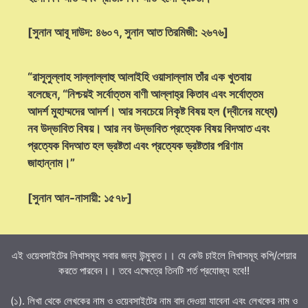
[সুনান আবূ দাউদ: ৪৬০৭, সুনান আত তিরমিজী: ২৬৭৬]
“রাসূলুল্লাহ সাল্লাল্লাহু আলাইহি ওয়াসাল্লাম তাঁর এক খুতবায়
বলেছেন, “নিশ্চয়ই সর্বোত্তম বাণী আল্লাহ্‌র কিতাব এবং সর্বোত্তম
আদর্শ মুহাম্মদের আদর্শ। আর সবচেয়ে নিকৃষ্ট বিষয় হল (দ্বীনের মধ্যে)
নব উদ্ভাবিত বিষয়। আর নব উদ্ভাবিত প্রত্যেক বিষয় বিদআত এবং
প্রত্যেক বিদআত হল ভ্রষ্টতা এবং প্রত্যেক ভ্রষ্টতার পরিণাম
জাহান্নাম।”
[সুনান আন-নাসায়ী: ১৫৭৮]
এই ওয়েবসাইটের লিখাসমূহ সবার জন্য উন্মুক্ত।। যে কেউ চাইলে লিখাসমূহ কপি/শেয়ার
করতে পারবেন।। তবে এক্ষেত্রে তিনটি শর্ত প্রযোজ্য হবে!!
(১). লিখা থেকে লেখকের নাম ও ওয়েবসাইটের নাম বাদ দেওয়া যাবেনা এবং লেখকের নাম ও