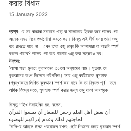
করার বিধান
15 January 2022
প্রশ্ন
: যে সব বাচ্চারা মকতবে পড়ে বা মাদরাসায় হিফজ করে তাদের তো
অনেক সময় নিয়ে পড়াশোনা করতে হয়। কিন্তু এই দীর্ঘ সময় তারা ওজু
ধরে রাখতে পারে না। এখন তারা ওজু ছাড়া কি আম্মাপারা বা আরবি স্পর্শ
করতে পারবে? তাদের তো আর বারবার ওজু করা সম্ভবও নয়।
উত্তর
:
‘আম্মা পারা’ মূলত: কুরআনের ৩০তম অধ্যায়ের নাম। সুতরাং তা
কুরআনের অংশ হিসেবে পরিগণিত। আর ওজু ব্যতিরেকে মুসহাফ
(গ্রন্থাকারে লিখিত কুরআন) স্পর্শ করা যাবে কি তা দ্বিমত পূর্ণ। তবে
অধিক বিশুদ্ধ মতে, মুসহাফ স্পর্শ করার জন্য ওজু থাকা আবশ্যক।
কিন্তু শাইখ উসাইমিন রহ. বলেন,
أن بعض أهل العلم رخص للصغار أن يمسوا القرآن
لحاجتهم لذلك وعدم إدراكهم للوضوء
“কতিপয় আহলে ইলম প্রয়োজন বশত: ছোট শিশুদের জন্য কুরআন স্পর্শ