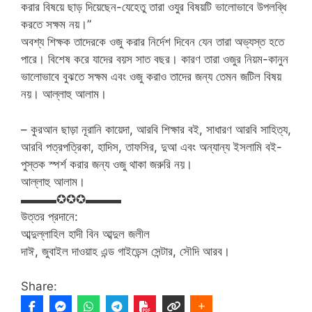
করার বিষয়ে ছাড় দিয়েছেন-যেহেতু তারা ওযুর বিষয়টি ভালোভাবে উপলব্ধি
করতে সক্ষম নয়।”
অবশ্য শিক্ষক তাদেরকে ওজু করার নির্দেশ দিবেন যেন তারা অভ্যস্ত হতে
পারে। বিশেষ করে যাদের বয়স সাত বছর। কারণ তারা ওজুর নিয়ম-কানুন
ভালোভাবে বুঝতে সক্ষম এবং ওজু করাও তাদের জন্য তেমন জটিল বিষয়
নয়। আল্লাহু আলাম।
– কুরআন ছাড়া নূরানি কায়েদা, আরবি শিক্ষার বই, সাধারণ আরবি সাহিত্য,
আরবি পত্রপত্রিকা, হাদিস, তাফসির, দুআ এবং অন্যান্য ইসলামি বই-
পুস্তক স্পর্শ করার জন্য ওজু থাকা জরুরি নয়।
আল্লাহু আলাম।
▬▬▬✪✪✪▬▬▬
উত্তর প্রদানে:
আব্দুল্লাহিল হাদী বিন আব্দুল জলীল
দাঈ, জুবাইল দাওয়াহ এন্ড গাইডেন্স সেন্টার, সৌদি আরব।
Share: