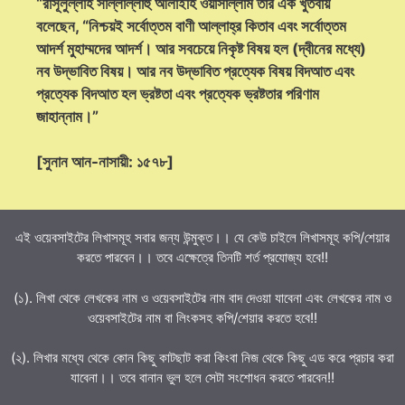
“রাসূলুল্লাহ সাল্লাল্লাহু আলাইহি ওয়াসাল্লাম তাঁর এক খুতবায়
বলেছেন, “নিশ্চয়ই সর্বোত্তম বাণী আল্লাহ্‌র কিতাব এবং সর্বোত্তম
আদর্শ মুহাম্মদের আদর্শ। আর সবচেয়ে নিকৃষ্ট বিষয় হল (দ্বীনের মধ্যে)
নব উদ্ভাবিত বিষয়। আর নব উদ্ভাবিত প্রত্যেক বিষয় বিদআত এবং
প্রত্যেক বিদআত হল ভ্রষ্টতা এবং প্রত্যেক ভ্রষ্টতার পরিণাম
জাহান্নাম।”
[সুনান আন-নাসায়ী: ১৫৭৮]
এই ওয়েবসাইটের লিখাসমূহ সবার জন্য উন্মুক্ত।। যে কেউ চাইলে লিখাসমূহ কপি/শেয়ার
করতে পারবেন।। তবে এক্ষেত্রে তিনটি শর্ত প্রযোজ্য হবে!!
(১). লিখা থেকে লেখকের নাম ও ওয়েবসাইটের নাম বাদ দেওয়া যাবেনা এবং লেখকের নাম ও
ওয়েবসাইটের নাম বা লিংকসহ কপি/শেয়ার করতে হবে!!
(২). লিখার মধ্যে থেকে কোন কিছু কাটছাট করা কিংবা নিজ থেকে কিছু এড করে প্রচার করা
যাবেনা।। তবে বানান ভুল হলে সেটা সংশোধন করতে পারবেন!!