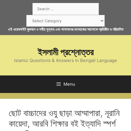
Skip
Search
to
for:
content
Categories
এই ওয়েবসাইট কুরআন ও সহীহ সুন্নাহ এবং সালাফদের মানহাজের আলোকে প্রতিষ্ঠিত ও পরিচালিত
ইসলামী প্রশ্নোত্তর
Islamic Questions & Answers In Bengali Language
Menu
ছোট বাচ্চাদের ওযু ছাড়া আম্মাপারা, নূরানি
কায়েদা, আরবি শিক্ষার বই ইত্যাদি স্পর্শ