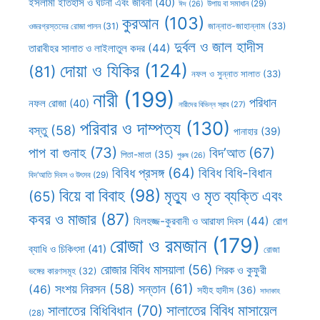
ইসলামী ইতিহাস ও ঘটনা এবং জীবনী
(40)
উপায় বা সমাধান
(29)
ঈদ
(26)
কুরআন
(103)
ওজরগ্রস্তদের রোজা পালন
(31)
জান্নাত-জাহান্নাম
(33)
দুর্বল ও জাল হাদীস
তারাবীহর সালাত ও লাইলাতুল কদর
(44)
দোয়া ও যিকির
(124)
(81)
নফল ও সুন্নাত সালাত
(33)
নারী
(199)
পরিধান
নফল রোজা
(40)
নারীদের বিভিন্ন স্রাব
(27)
পরিবার ও দাম্পত্য
(130)
বস্তু
(58)
পানাহার
(39)
পাপ বা গুনাহ
(73)
বিদ’আত
(67)
পিতা-মাতা
(35)
পুরুষ
(26)
বিবিধ প্রসঙ্গ
(64)
বিবিধ বিধি-বিধান
বিদ’আতি দিবস ও উৎসব
(29)
বিয়ে বা বিবাহ
(98)
মৃত্যু ও মৃত ব্যক্তি এবং
(65)
কবর ও মাজার
(87)
যিলহজ্জ-কুরবানী ও আরাফা দিবস
(44)
রোগ
রোজা ও রমজান
(179)
ব্যাধি ও চিকিৎসা
(41)
রোজা
রোজার বিবিধ মাসয়ালা
(56)
শিরক ও কুফুরী
ভঙ্গের কারণসমূহ
(32)
সন্তান
(61)
সংশয় নিরসন
(58)
(46)
সহীহ হাদীস
(36)
সাদাকাহ
সালাতের বিবিধ মাসায়েল
সালাতের বিধিবিধান
(70)
(28)