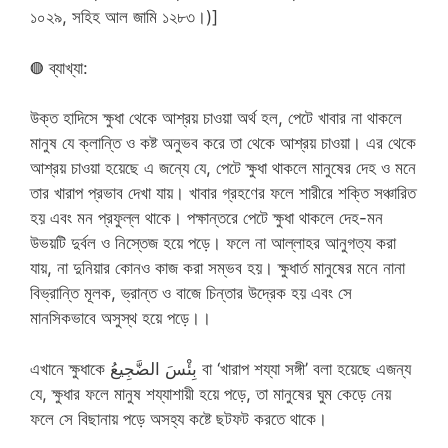
১০২৯, সহিহ আল জামি ১২৮৩।)]
◍ ব্যাখ্যা:
উক্ত হাদিসে ক্ষুধা থেকে আশ্রয় চাওয়া অর্থ হল, পেটে খাবার না থাকলে
মানুষ যে ক্লান্তি ও কষ্ট অনুভব করে তা থেকে আশ্রয় চাওয়া। এর থেকে
আশ্রয় চাওয়া হয়েছে এ জন্যে যে, পেটে ক্ষুধা থাকলে মানুষের দেহ ও মনে
তার খারাপ প্রভাব দেখা যায়। খাবার গ্রহণের ফলে শারীরে শক্তি সঞ্চারিত
হয় এবং মন প্রফুল্ল থাকে। পক্ষান্তরে পেটে ক্ষুধা থাকলে দেহ-মন
উভয়টি দুর্বল ও নিস্তেজ হয়ে পড়ে। ফলে না আল্লাহর আনুগত্য করা
যায়, না দুনিয়ার কোনও কাজ করা সম্ভব হয়। ক্ষুধার্ত মানুষের মনে নানা
বিভ্রান্তি মূলক, ভ্রান্ত ও বাজে চিন্তার উদ্রেক হয় এবং সে
মানসিকভাবে অসুস্থ হয়ে পড়ে।।
এখানে ক্ষুধাকে بِئْسَ الضَّجِيعُ বা ‘খারাপ শয্যা সঙ্গী’ বলা হয়েছে এজন্য
যে, ক্ষুধার ফলে মানুষ শয্যাশায়ী হয়ে পড়ে, তা মানুষের ঘুম কেড়ে নেয়
ফলে সে বিছানায় পড়ে অসহ্য কষ্টে ছটফট করতে থাকে।