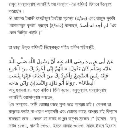
রাসূল সাল্লাল্লাহু আলাইহি ওয় সাল্লাম-এর হাদিস) হিসাবে উল্লেখ
করেছেন।
◈ হাফেজ ইরাকী তাখরীজুল ইহইয়া গ্রন্থে (৩/৯৬) এবং তাজুস সুবকী
“তাবাকাতুল কুবরা” গ্রন্থে (৪/১৬২) বলেছেন, لم أجد له أصلا “এর
কোন ভিত্তি পাইনি।”
তা ছাড়া উক্ত হাদিসটি নিম্নোক্ত সহিহ হাদিস পরিপন্থী:
عَنْ أبى هريرة رضي الله عنه أَنَّ رَسُولَ اللَّهِ صَلَّى اللَّهُ
عَلَيْهِ وَسَلَّمَ كَانَ يَقُولُ: «اللَّهُمَّ إِنِّي أَعُوذُ بِكَ مِنَ الْجُوعِ
فَإِنَّهُ بِئْسَ الضَّجِيعُ وَأَعُوذُ بِكَ مِنَ الْخِيَانَةِ فَإِنَّهَا بِئْسَتِ
الْبِطَانَةُ» . رَوَاهُ أَبُو دَاوُد وَالنَّسَائِيّ وَابْن مَاجَه
আবু হুরায়রা রা. হতে বর্ণিত। তিনি বলেন, রসুলুল্লাহ সাল্লাল্লাহু
আলাইহি ওয়াসাল্লাম বলতেন,
“হে আল্লাহ, আমি তোমার কাছে ক্ষুধা হতে আশ্রয় চাই। কেননা তা
মানুষের কতই না খারাপ শয্যাসঙ্গী এবং তোমার কাছে আশ্রয় চাই বিশ্বাস
ঘাতকতা হতে। কেননা তা কতই না মন্দ অদৃশ্য স্বভাব।” [হাসান : আবু
দাউদ ১৫৪৭, নাসায়ী ৫৪৬৮, ইবনে মাজাহ ৩৩৫৪, সহিহ ইবনে হিববান