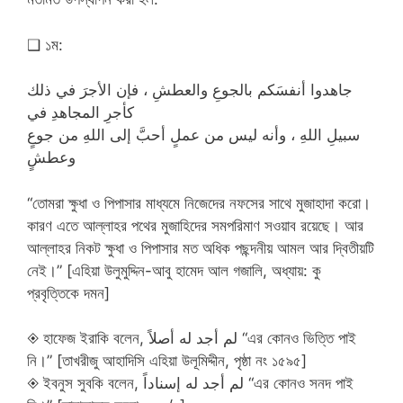
❑ ১ম:
جاهدوا أنفسَكم بالجوعِ والعطشِ ، فإن الأجرَ في ذلك
كأجرِ المجاهدِ في
سبيلِ اللهِ ، وأنه ليس من عملٍ أحبَّ إلى اللهِ من جوعٍ
وعطشٍ
“তোমরা ক্ষুধা ও পিপাসার মাধ্যমে নিজেদের নফসের সাথে মুজাহাদা করো।
কারণ এতে আল্লাহর পথের মুজাহিদের সমপরিমাণ সওয়াব রয়েছে। আর
আল্লাহর নিকট ক্ষুধা ও পিপাসার মত অধিক পছন্দনীয় আমল আর দ্বিতীয়টি
নেই।” [এহিয়া উলুমুদ্দিন-আবু হামেদ আল গজালি, অধ্যায়: কু
প্রবৃত্তিকে দমন]
◈ হাফেজ ইরাকি বলেন, لم أجد له أصلاً “এর কোনও ভিত্তি পাই
নি।” [তাখরীজু আহাদিসি এহিয়া উলূমিদ্দীন, পৃষ্ঠা নং ১৫৯৫]
◈ ইবনুস সুবকি বলেন, لم أجد له إسناداً “এর কোনও সনদ পাই