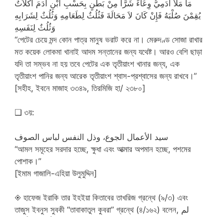
مَا مَلأَ آدَمِيٌّ وِعَاءً شَرًّا مِنْ بَطْنٍ بِحَسْبِ ابْنِ آدَمَ أُكُلاَتٌ
يُقِمْنَ صُلْبَهُ فَإِنْ كَانَ لاَ مَحَالَةَ فَثُلُثٌ لِطَعَامِهِ وَثُلُثٌ لِشَرَابِهِ
وَثُلُثٌ لِنَفَسِهِ
“পেটের চেয়ে মন্দ কোন পাত্র মানুষ ভরাট করে না। মেরুদণ্ড সোজা রাখার
মত কয়েক লোকমা খানাই আদম সন্তানের জন্য যথেষ্ট। আরও বেশি ছাড়া
যদি তা সম্ভব না হয় তবে পেটের এক তৃতীয়াংশ খানার জন্য, এক
তৃতীয়াংশ পানির জন্য আরেক তৃতীয়াংশ শ্বাস-প্রশ্বাসের জন্য রাখবে।”
[সহীহ, ইবনে মাজাহ ৩৩৪৯, তিরমিজি হা/ ২৩৮০]
❑ ৩য়:
سيد الأعمال الجوع، وذل النفس لباس الصوف
“আমল সমূহের সরদার হচ্ছে, ক্ষুধা এবং আত্মার অপমান হচ্ছে, পশমের
পোশাক।”
[ইমাম গাজালি-এহিয়া উলুমুদ্দিন]
◈ হাফেজ ইরাকি তার ইহইয়া কিতাবের তাখরিজ গ্রন্থে (৯/৩) এবং
তাজুস ইবনুস সুবকী “তাবাকাতুল কুবরা” গ্রন্থে (৪/১৬২) বলেন, لم