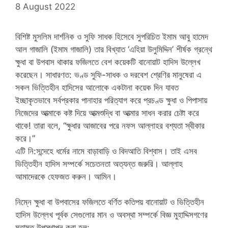
8 August 2022
বিশিষ্ট মুসলিম দার্শনিক ও সুফি সাধক হিসেবে সুপরিচিত ইমাম আবু হামেদ
আল গাজালি (ইমাম গাজালি) তার বিখ্যাত ‘এহিয়া উলুমিদ্দিন’ শীর্ষক গ্রন্থে
ক্ষুধা বা উপবাস থাকার ফজিলতে বেশ কয়েকটি বানোয়াট হাদিস উল্লেখ
করেছেন। সাধারণত: ভণ্ড সুফি-সাধক ও দরবেশ শ্রেণির মানুষেরা এ
সকল ভিত্তিহীন হাদিসের আলোকে একটানা কয়েক দিন যাবত
ইচ্ছাকৃতভাবে সর্বপ্রকার পানাহার পরিত্যাগ করে প্রচণ্ড ক্ষুধা ও পিপাসায়
নিজেদের আত্মাকে কষ্ট দিয়ে আত্মশুদ্ধি বা আত্মার সাধন করার চেষ্টা করে
থাকে! তারা বলে, “ক্ষুধার আজাবের পরে নফস আল্লাহর বশ্যতা স্বীকার
করে।”
এটি নি:সন্দেহে ধর্মের নামে বাড়াবাড়ি ও বিদআতি বিশ্বাস। তাই এসব
ভিত্তিহীন হাদিস সম্পর্কে সচেতনতা অত্যন্ত জরুরি। আল্লাহ
আমাদেরকে হেফজত করুন। আমিন।
নিম্নে ক্ষুধা বা উপবাসের ফজিলতে বর্ণিত কতিপয় বানোয়াট ও ভিত্তিহীন
হাদিস উল্লেখ পূর্বক সেগুলোর মান ও অবস্থা সম্পর্কে বিজ্ঞ মুহাদ্দিসগণের
মতামত উপস্থাপন করা হল: