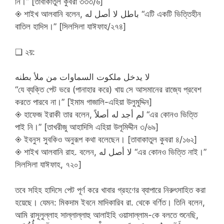
নি।” [তাবাকাতুল কুবরা ৩৩৩/৬]
◈ শাইখ আলবানি বলেন, باطل لا أصل له “এটি একটি ভিত্তিহীন
বাতিল হাদিস।” [সিলসিলা যাঈফাহ/২৭৪]
❑ ২য়:
لا يدخل ملكوت السماوات من ملأ بطنه
“যে ব্যক্তি পেট ভরে (পানাহার করে) খায় সে আসমানের রাজ্যে প্রবেশ
করতে পারবে না।” [ইমাম গাজালি-এহিয়া উলুমুদ্দিন]
◈ হাফেজ ইরাকী তার বলেন, لم أجد له أصلاً “এর কোনও ভিত্তি
পাই নি।” [তাখরীজু আহাদিসি এহিয়া উলূমিদ্দীন ৩/৬৯]
◈ ইবনুস সুবকিও অনুরূপ কথা বলেছেন। [তাবাকাতুল কুবরা ৪/১৬২]
◈ শাইখ আলবানি রাহ. বলেন, لا أصل له “এর কোনও ভিত্তি নাই।”
সিলসিলা যাঈফাহ, ৭২০]
তবে সহিহ হাদিসে পেট পূর্ণ করে খাবার গ্রহণের ব্যাপারে নিরুৎসাহিত করা
হয়েছে। যেমন: মিকদাম ইবনে মাদিকারিব রা. থেকে বর্ণিত। তিনি বলেন,
আমি রাসূলুল্লাহ সাল্লাল্লাহু আলাইহি ওয়াসাল্লাম-কে বলতে শুনেছি,