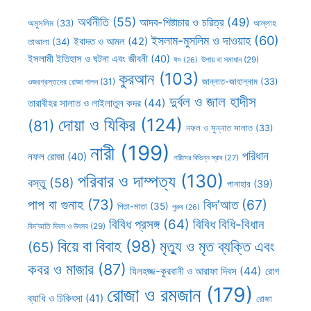
অর্থনীতি
(55)
আদব-শিষ্টাচার ও চরিত্র
(49)
আল্লাহ
অমুসলিম
(33)
ইসলাম-মুসলিম ও দাওয়াহ
(60)
ইবাদত ও আমল
(42)
তাআলা
(34)
ইসলামী ইতিহাস ও ঘটনা এবং জীবনী
(40)
উপায় বা সমাধান
(29)
ঈদ
(26)
কুরআন
(103)
ওজরগ্রস্তদের রোজা পালন
(31)
জান্নাত-জাহান্নাম
(33)
দুর্বল ও জাল হাদীস
তারাবীহর সালাত ও লাইলাতুল কদর
(44)
দোয়া ও যিকির
(124)
(81)
নফল ও সুন্নাত সালাত
(33)
নারী
(199)
পরিধান
নফল রোজা
(40)
নারীদের বিভিন্ন স্রাব
(27)
পরিবার ও দাম্পত্য
(130)
বস্তু
(58)
পানাহার
(39)
পাপ বা গুনাহ
(73)
বিদ’আত
(67)
পিতা-মাতা
(35)
পুরুষ
(26)
বিবিধ প্রসঙ্গ
(64)
বিবিধ বিধি-বিধান
বিদ’আতি দিবস ও উৎসব
(29)
বিয়ে বা বিবাহ
(98)
মৃত্যু ও মৃত ব্যক্তি এবং
(65)
কবর ও মাজার
(87)
যিলহজ্জ-কুরবানী ও আরাফা দিবস
(44)
রোগ
রোজা ও রমজান
(179)
ব্যাধি ও চিকিৎসা
(41)
রোজা