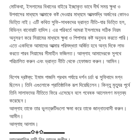
মোটকথা, ইসলামের বিধানের বাইরে ইচ্ছাকৃত ভাবে দীর্ঘ সময় ক্ষুধা ও
উপবাসের মাধ্যমে আত্মাকে কষ্ট দেওয়ার মাধ্যমে আত্মশুদ্ধি অর্জনের কোনও
ভিত্তি নাই। এটি কথিত সুফি-সাধকদের ভ্রান্ত নীতি-যার ভিত্তি হল,
বিভিন্ন বানোয়াট হাদিস। এর পরিবর্তে আমরা ইসলামের সঠিক নিয়ম
অনুসরণ করে সিয়ামের মাধ্যমে ক্ষুধা ও পিপাসার কষ্ট অনুভব করতে পারি।
এতে একদিকে আমাদের আত্মার পরিশুদ্ধতা অর্জিত হবে অন্য দিকে লাভ
করতে পারব সিয়ামের সীমাহীন ফজিলত। আল্লাহ আমাদেরকে সুপথে
পরিচালিত করুন এবং ভ্রান্ত নীতি থেকে হেফাজত করুন। আমিন।
বিশেষ দ্রষ্টব্য: ইমাম গাজলি প্রথম পর্যায়ে দর্শন চর্চা ঝ সুফিবাদে মগ্ন
ছিলেন। তিনি এগুলোকে প্রাতিষ্ঠানিক রূপ দিয়েছিলেন। কিন্তু মৃত্যুর পূর্বে
তিনি সালাফদের নীতিতে ফিরে এসেছেন বলে গবেষক আলেমগণ মন্তব্য
করেছেন।
আল্লাহ তাকে তার ভুলত্রুটিগুলো ক্ষমা করে তাকে জান্নাতবাসী করুন।
আমীন।
আল্লাহু আলাম।
▬▬▬▬✿◈✿▬▬▬▬
আব্দুল্লাহিল হাদী বিন আব্দুল জলীল।