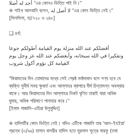
أجد له أصلا “এর কোনও ভিত্তি পাই নি।”
◈ শাইখ আলবানি বলেন, لا أصل له “এর কোন ভিত্তি নেই।”
[সিলসিলা, হা/৭২০ ও ২৪৮]
❑ ৪র্থ:
أفضلكم عند الله منزلة يوم القيامة أطولكم جوعا
وتفكيرا في الله سبحانه، وأبغضكم عند الله عز وجل يوم
القيامة كل نؤوم أكول شروب
“কিয়ামতের দিন তোমাদের মধ্যে সেই শ্রেষ্ঠ মর্যাদাবান বলে গণ্য হবে যে
ব্যক্তি সুদীর্ঘ সময় ক্ষুধার্ত এবং আল্লাহর ব্যাপারে দীর্ঘ চিন্তামগ্ন অবস্থায়
থাকে। আর কিয়ামতের দিন আল্লাহর নিকট ঘৃণিত তারাই যারা অধিক
ঘুমায়, অধিক পরিমাণে পানাহার করে।”
[ইমাম গাজালি-এহিয়া উলুমুদ্দিন]
◈ হাদিসটির কোন ভিত্তি নেই। যদিও এটিকে গাজালি তার ‘আল-ইহইয়া’
গ্রন্থে (৩/৯৬) হাসান বাসরীর হাদিস হতে মুরসাল সূত্রে মারফু (তথা