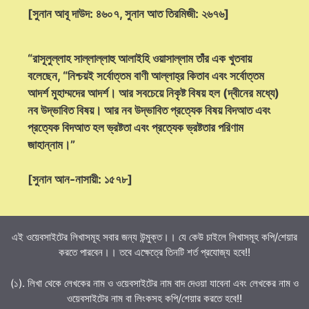
[সুনান আবূ দাউদ: ৪৬০৭, সুনান আত তিরমিজী: ২৬৭৬]
“রাসূলুল্লাহ সাল্লাল্লাহু আলাইহি ওয়াসাল্লাম তাঁর এক খুতবায়
বলেছেন, “নিশ্চয়ই সর্বোত্তম বাণী আল্লাহ্‌র কিতাব এবং সর্বোত্তম
আদর্শ মুহাম্মদের আদর্শ। আর সবচেয়ে নিকৃষ্ট বিষয় হল (দ্বীনের মধ্যে)
নব উদ্ভাবিত বিষয়। আর নব উদ্ভাবিত প্রত্যেক বিষয় বিদআত এবং
প্রত্যেক বিদআত হল ভ্রষ্টতা এবং প্রত্যেক ভ্রষ্টতার পরিণাম
জাহান্নাম।”
[সুনান আন-নাসায়ী: ১৫৭৮]
এই ওয়েবসাইটের লিখাসমূহ সবার জন্য উন্মুক্ত।। যে কেউ চাইলে লিখাসমূহ কপি/শেয়ার
করতে পারবেন।। তবে এক্ষেত্রে তিনটি শর্ত প্রযোজ্য হবে!!
(১). লিখা থেকে লেখকের নাম ও ওয়েবসাইটের নাম বাদ দেওয়া যাবেনা এবং লেখকের নাম ও
ওয়েবসাইটের নাম বা লিংকসহ কপি/শেয়ার করতে হবে!!