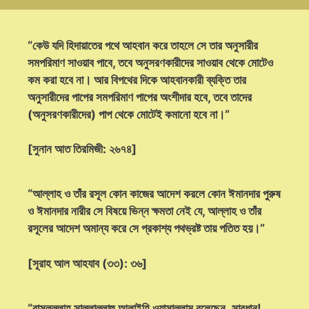
“কেউ যদি হিদায়াতের পথে আহবান করে তাহলে সে তার অনুসারীর
সমপরিমাণ সাওয়াব পাবে, তবে অনুসরণকারীদের সাওয়াব থেকে মোটেও
কম করা হবে না। আর বিপথের দিকে আহবানকারী ব্যক্তি তার
অনুসারীদের পাপের সমপরিমাণ পাপের অংশীদার হবে, তবে তাদের
(অনুসরণকারীদের) পাপ থেকে মোটেই কমানো হবে না।”
[সুনান আত তিরমিজী: ২৬৭৪]
“আল্লাহ ও তাঁর রসূল কোন কাজের আদেশ করলে কোন ঈমানদার পুরুষ
ও ঈমানদার নারীর সে বিষয়ে ভিন্ন ক্ষমতা নেই যে, আল্লাহ ও তাঁর
রসূলের আদেশ অমান্য করে সে প্রকাশ্য পথভ্রষ্ট তায় পতিত হয়।”
[সূরাহ আল আহযাব (৩৩): ৩৬]
“রাসূলুল্লাহ সাল্লাল্লাহু আলাইহি ওয়াসাল্লাম বলেছেন, সাবধান!