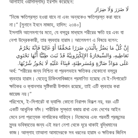
আলাইহি ওয়াসাল্লাম) ইরশাদ করেছেন:
لَا ضَرَرَ وَلَا ضِرَارَ
“নিজে ক্ষতিগ্রস্ত হওয়া যাবে না এবং অন্যকেও ক্ষতিগ্রস্ত করা যাবে
না।” [সুনানে ইবনে মাজাহ, হাদিস: ২৩৪০]
ইসলামি আলেমগণের মতে, যে বস্তুর মাধ্যমে শরীরের ক্ষতি হয় এবং যা
নেশা উদ্রেককারী, তার ব্যবহার হারাম। আলেমগণ এ বিষয়ে বলেন:
إِنَّ كُلَّ مَا يَضُرُّ بِالْبَدَنِ ضَرَرًا مُحَقَّقًا أَوْ غَالِبًا فَإِنَّهُ يَحْرُمُ
تَعَاطِيهِ، وَالسِّيجَارَةُ الإِلِكْتِرُونِيَّةُ قَدْ ثَبَتَ طِبِّيًّا أَنَّهَا تَحْتَوِي
عَلَى مَوَادَّ ضَارَّةٍ وَمُسَرطِنَةٍ، فَبِنَاءً عَلَيْهِ لَا يَجُوزُ شُرْبُهَا.
অর্থ: “শরীরের জন্য নিশ্চিত বা প্রবলভাবে ক্ষতিকর যেকোনো বস্তুর
ব্যবহার হারাম। যেহেতু চিকিৎসাবিজ্ঞানে প্রমাণিত হয়েছে যে ই-সিগারেটে
ক্ষতিকর ও ক্যানসার সৃষ্টিকারী উপাদান রয়েছে, তাই এটি ব্যবহার করা
জায়েজ নয়।”
পরিশেষে, ই-সিগারেট বা ভ্যাপিং কোনো নিরাপদ বিকল্প নয়, বরং এটি
একটি আধুনিক ফাঁদ। শারীরিক সুস্থতা বজায় রাখা এবং দেশের আইন
মেনে চলা প্রত্যেক নাগরিকের দায়িত্ব। নিজেদের এবং পরবর্তী প্রজন্মের
সুন্দর ভবিষ্যতের জন্য এই মরণ নেশা থেকে দূরে থাকাই বুদ্ধিমানের
কাজ। আল্লাহ তাআলা আমাদেরকে সব ধরনের হারাম ও ক্ষতিকর জিনিস