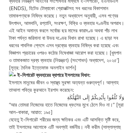
ব্যবহার নিয়ন্ত্রণ আইনের সংশোধনীর মাধ্যমে ই-সিগারেট, ইএনডিএস
(ENDS), হিটেড টোব্যাকো প্রোডাক্টসহ সব ধরনের বিকাশমান
তামাকপণ্যকে নিষিদ্ধ করেছে। নতুন অধ্যাদেশ অনুযায়ী, এসব পণ্যের
উৎপাদন, আমদানি, রপ্তানি, সংরক্ষণ, বিক্রি ও ব্যবহার দণ্ডনীয় অপরাধ।
এই আইন অমান্য করলে সর্বোচ্চ ছয় মাসের কারাদণ্ড অথবা পাঁচ লাখ
টাকা পর্যন্ত জরিমানা বা উভয় দণ্ডের বিধান রাখা হয়েছে। এ ছাড়া সব
ধরনের পাবলিক প্লেসে এসব দ্রব্যের ব্যবহার নিষিদ্ধ করা হয়েছে এবং
বিজ্ঞাপন প্রচারের ওপরও কঠোর নিষেধাজ্ঞা আরোপ করা হয়েছে। [ধূমপান
ও তামাকজাত দ্রব্য ব্যবহার (নিয়ন্ত্রণ) (সংশোধন) অধ্যাদেশ, ২০২৫’]
[সূত্র: দৈনিক ইত্তেফাক অনলাইন ভার্শন]
ই-সিগারেট ব্যবহারের ব্যাপারে ইসলামের বিধান:
ইসলামে মানুষের জীবন ও স্বাস্থ্য সুরক্ষা অত্যন্ত গুরুত্বপূর্ণ। আল্লাহ
তাআলা পবিত্র কুরআনে ইরশাদ করেছেন:
وَلَا تُلْقُوا بِأَيْدِيكُمْ إِلَى التَّهْلُكَةِ
“আর তোমরা নিজেদের হাতে নিজেদের ধ্বংসের মুখে ঠেলে দিও না।” [সূরা
আল-বাকারা, আয়াত: ১৯৫]
যেহেতু ই-সিগারেট শরীরের জন্য ক্ষতিকর এবং এটি আসক্তি সৃষ্টি করে,
তাই ইসলামের আলোকে এটি অবশ্যই বর্জনীয়। নবী করীম (সাল্লাল্লাহু