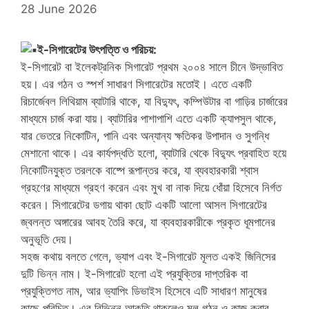
28 June 2026
ই-সিগারেটের উৎপত্তি ও পরিচয়:
ই-সিগারেট বা ইলেকট্রনিক সিগারেট প্রথম ২০০৪ সালে চীনে উদ্ভাবিত
হয়। এর গঠন ও স্পর্শ সাধারণ সিগারেটের মতোই। এতে একটি
রিচার্জেবল লিথিয়াম ব্যাটারি থাকে, যা বিদ্যুৎ, কম্পিউটার বা গাড়ির চার্জারের
মাধ্যমে চার্জ করা যায়। ব্যাটারির পাশাপাশি এতে একটি ক্যাপসুল থাকে,
যার ভেতরে নিকোটিন, পানি এবং অন্যান্য ক্ষতিকর উপাদান ও সুগন্ধি
মেশানো থাকে। এর কার্যপদ্ধতি হলো, ব্যাটারি থেকে বিদ্যুৎ প্রবাহিত হয়ে
নিকোটিনযুক্ত তরলকে বাষ্পে রূপান্তর করে, যা ব্যবহারকারী শ্বাস
গ্রহণের মাধ্যমে গ্রহণ করেন এবং মুখ বা নাক দিয়ে ধোঁয়া হিসেবে নির্গত
করেন। সিগারেটের ডগায় থাকা ছোট একটি আলো আসল সিগারেটের
জ্বলন্ত অঙ্গারের আবহ তৈরি করে, যা ব্যবহারকারীকে প্রকৃত ধূমপানের
অনুভূতি দেয়।
সহজ কথায় বলতে গেলে, ভ্যাপ এবং ই-সিগারেট মূলত একই জিনিসের
দুটি ভিন্ন নাম। ই-সিগারেট হলো এই প্রযুক্তির দাপ্তরিক বা
প্রযুক্তিগত নাম, আর ভ্যাপিং ডিভাইস হিসেবে এটি সাধারণ মানুষের
কাছে পরিচিত। এর বিভিন্ন আকৃতি থাকলেও মূল গঠন ও কাজ করার