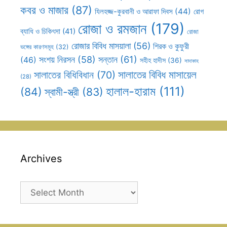
কবর ও মাজার
(87)
যিলহজ্জ-কুরবানী ও আরাফা দিবস
(44)
রোগ
রোজা ও রমজান
(179)
ব্যাধি ও চিকিৎসা
(41)
রোজা
রোজার বিবিধ মাসয়ালা
(56)
শিরক ও কুফুরী
ভঙ্গের কারণসমূহ
(32)
সন্তান
(61)
সংশয় নিরসন
(58)
(46)
সহীহ হাদীস
(36)
সাদাকাহ
সালাতের বিবিধ মাসায়েল
সালাতের বিধিবিধান
(70)
(28)
হালাল-হারাম
(111)
(84)
স্বামী-স্ত্রী
(83)
Archives
Archives