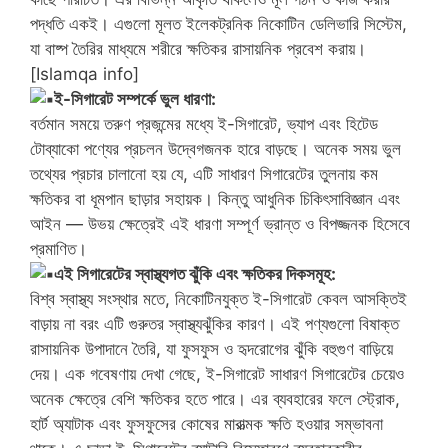
পদ্ধতি একই। এগুলো মূলত ইলেকট্রনিক নিকোটিন ডেলিভারি সিস্টেম,
যা বাষ্প তৈরির মাধ্যমে শরীরে ক্ষতিকর রাসায়নিক প্রবেশ করায়।
[Islamqa info]
ই-সিগারেট সম্পর্কে ভুল ধারণা:
বর্তমান সময়ে তরুণ প্রজন্মের মধ্যে ই-সিগারেট, ভ্যাপ এবং হিটেড
টোব্যাকো পণ্যের প্রচলন উদ্বেগজনক হারে বাড়ছে। অনেক সময় ভুল
তথ্যের প্রচার চালানো হয় যে, এটি সাধারণ সিগারেটের তুলনায় কম
ক্ষতিকর বা ধূমপান ছাড়ার সহায়ক। কিন্তু আধুনিক চিকিৎসাবিজ্ঞান এবং
আইন — উভয় ক্ষেত্রেই এই ধারণা সম্পূর্ণ ভ্রান্ত ও বিপজ্জনক হিসেবে
প্রমাণিত।
এই সিগারেটের স্বাস্থ্যগত ঝুঁকি এবং ক্ষতিকর দিকসমূহ:
বিশ্ব স্বাস্থ্য সংস্থার মতে, নিকোটিনযুক্ত ই-সিগারেট কেবল আসক্তিই
বাড়ায় না বরং এটি গুরুতর স্বাস্থ্যঝুঁকির কারণ। এই পণ্যগুলো বিষাক্ত
রাসায়নিক উপাদানে তৈরি, যা ফুসফুস ও হৃদরোগের ঝুঁকি বহুগুণ বাড়িয়ে
দেয়। এক গবেষণায় দেখা গেছে, ই-সিগারেট সাধারণ সিগারেটের চেয়েও
অনেক ক্ষেত্রে বেশি ক্ষতিকর হতে পারে। এর ব্যবহারের ফলে স্ট্রোক,
হার্ট অ্যাটাক এবং ফুসফুসের কোষের মারাত্মক ক্ষতি হওয়ার সম্ভাবনা