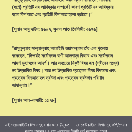
(ধর্মে) প্রতিটি নব আবিষ্কার সম্পর্কে! কারণ প্রতিটি নব আবিষ্কার
হলো বিদ‘আত এবং প্রতিটি বিদ‘আত হলো ভ্রষ্টতা।”
[সুনান আবূ দাউদ: ৪৬০৭, সুনান আত তিরমিজী: ২৬৭৬]
“রাসূলুল্লাহ সাল্লাল্লাহু আলাইহি ওয়াসাল্লাম তাঁর এক খুতবায়
বলেছেন, “নিশ্চয়ই সর্বোত্তম বাণী আল্লাহ্‌র কিতাব এবং সর্বোত্তম
আদর্শ মুহাম্মদের আদর্শ। আর সবচেয়ে নিকৃষ্ট বিষয় হল (দ্বীনের মধ্যে)
নব উদ্ভাবিত বিষয়। আর নব উদ্ভাবিত প্রত্যেক বিষয় বিদআত এবং
প্রত্যেক বিদআত হল ভ্রষ্টতা এবং প্রত্যেক ভ্রষ্টতার পরিণাম
জাহান্নাম।”
[সুনান আন-নাসায়ী: ১৫৭৮]
এই ওয়েবসাইটের লিখাসমূহ সবার জন্য উন্মুক্ত।। যে কেউ চাইলে লিখাসমূহ কপি/শেয়ার
করতে পারবেন।। তবে এক্ষেত্রে তিনটি শর্ত প্রযোজ্য হবে!!