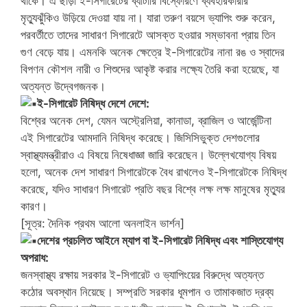
থাকে। এ ছাড়া ই-সিগারেটের ব্যাটারি বিস্ফোরণে ব্যবহারকারীর
মৃত্যুঝুঁকিও উড়িয়ে দেওয়া যায় না। যারা তরুণ বয়সে ভ্যাপিং শুরু করেন,
পরবর্তীতে তাদের সাধারণ সিগারেটে আসক্ত হওয়ার সম্ভাবনা প্রায় তিন
গুণ বেড়ে যায়। এমনকি অনেক ক্ষেত্রে ই-সিগারেটের নানা রঙ ও স্বাদের
বিপণন কৌশল নারী ও শিশুদের আকৃষ্ট করার লক্ষ্যে তৈরি করা হয়েছে, যা
অত্যন্ত উদ্বেগজনক।
ই-সিগারেট নিষিদ্ধ দেশে দেশে:
বিশ্বের অনেক দেশ, যেমন অস্ট্রেলিয়া, কানাডা, ব্রাজিল ও আর্জেন্টিনা
এই সিগারেটের আমদানি নিষিদ্ধ করেছে। জিসিসিভুক্ত দেশগুলোর
স্বাস্থ্যমন্ত্রীরাও এ বিষয়ে নিষেধাজ্ঞা জারি করেছেন। উল্লেখযোগ্য বিষয়
হলো, অনেক দেশ সাধারণ সিগারেটকে বৈধ রাখলেও ই-সিগারেটকে নিষিদ্ধ
করেছে, যদিও সাধারণ সিগারেট প্রতি বছর বিশ্বে লক্ষ লক্ষ মানুষের মৃত্যুর
কারণ।
[সূত্র: দৈনিক প্রথম আলো অনলাইন ভার্শন]
দেশের প্রচলিত আইনে ম্যাপ বা ই-সিগারেট নিষিদ্ধ এবং শাস্তিযোগ্য
অপরাধ:
জনস্বাস্থ্য রক্ষায় সরকার ই-সিগারেট ও ভ্যাপিংয়ের বিরুদ্ধে অত্যন্ত
কঠোর অবস্থান নিয়েছে। সম্প্রতি সরকার ধূমপান ও তামাকজাত দ্রব্য