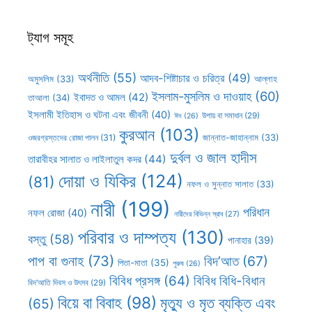
ট্যাগ সমূহ
অর্থনীতি
(55)
আদব-শিষ্টাচার ও চরিত্র
(49)
আল্লাহ
অমুসলিম
(33)
ইসলাম-মুসলিম ও দাওয়াহ
(60)
ইবাদত ও আমল
(42)
তাআলা
(34)
ইসলামী ইতিহাস ও ঘটনা এবং জীবনী
(40)
উপায় বা সমাধান
(29)
ঈদ
(26)
কুরআন
(103)
ওজরগ্রস্তদের রোজা পালন
(31)
জান্নাত-জাহান্নাম
(33)
দুর্বল ও জাল হাদীস
তারাবীহর সালাত ও লাইলাতুল কদর
(44)
দোয়া ও যিকির
(124)
(81)
নফল ও সুন্নাত সালাত
(33)
নারী
(199)
পরিধান
নফল রোজা
(40)
নারীদের বিভিন্ন স্রাব
(27)
পরিবার ও দাম্পত্য
(130)
বস্তু
(58)
পানাহার
(39)
পাপ বা গুনাহ
(73)
বিদ’আত
(67)
পিতা-মাতা
(35)
পুরুষ
(26)
বিবিধ প্রসঙ্গ
(64)
বিবিধ বিধি-বিধান
বিদ’আতি দিবস ও উৎসব
(29)
বিয়ে বা বিবাহ
(98)
মৃত্যু ও মৃত ব্যক্তি এবং
(65)