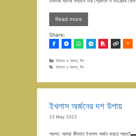
তাকবির ধ্বনির মাধ্যমে তার শ্রেষ্ঠত্ব ও মহত্ত্বের ঘ
Read more
Share:
Categories
ইবাদত ও আমল
,
ঈদ
Tags
ইবাদত ও আমল
,
ঈদ
ইখলাস অর্জনের দশ উপায়
23 May 2023
প্রশ্ন: আমরা কীভাবে ইখলাস অর্জন কর