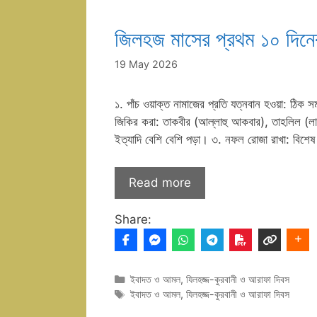
জিলহজ মাসের প্রথম ১০ দিন
19 May 2026
১. পাঁচ ওয়াক্ত নামাজের প্রতি যত্নবান হওয়া: ঠিক 
জিকির করা: তাকবীর (আল্লাহু আকবার), তাহলিল (লা 
ইত্যাদি বেশি বেশি পড়া। ৩. নফল রোজা রাখা: বিশে
Read more
Share:
Categories
ইবাদত ও আমল
,
যিলহজ্জ-কুরবানী ও আরাফা দিবস
Tags
ইবাদত ও আমল
,
যিলহজ্জ-কুরবানী ও আরাফা দিবস