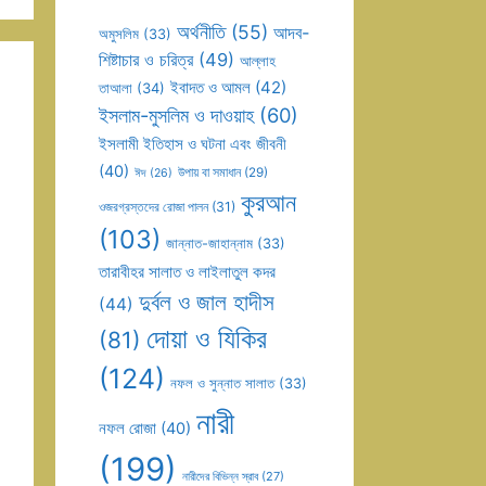
অর্থনীতি
(55)
আদব-
অমুসলিম
(33)
শিষ্টাচার ও চরিত্র
(49)
আল্লাহ
ইবাদত ও আমল
(42)
তাআলা
(34)
ইসলাম-মুসলিম ও দাওয়াহ
(60)
ইসলামী ইতিহাস ও ঘটনা এবং জীবনী
(40)
উপায় বা সমাধান
(29)
ঈদ
(26)
কুরআন
ওজরগ্রস্তদের রোজা পালন
(31)
(103)
জান্নাত-জাহান্নাম
(33)
তারাবীহর সালাত ও লাইলাতুল কদর
দুর্বল ও জাল হাদীস
(44)
দোয়া ও যিকির
(81)
(124)
নফল ও সুন্নাত সালাত
(33)
নারী
নফল রোজা
(40)
(199)
নারীদের বিভিন্ন স্রাব
(27)