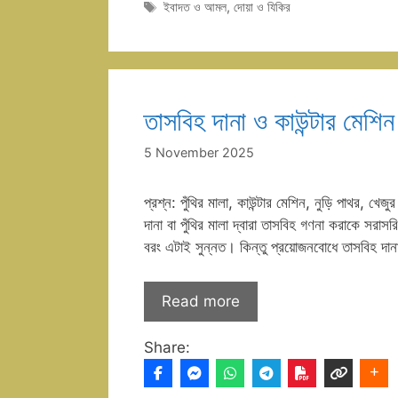
Tags
ইবাদত ও আমল
,
দোয়া ও যিকির
তাসবিহ দানা ও কাউন্টার মেশি
5 November 2025
প্রশ্ন: পুঁথির মালা, কাউন্টার মেশিন, নুড়ি পাথর, খে
দানা বা পুঁথির মালা দ্বারা তাসবিহ গণনা করাকে সরা
বরং এটাই সুন্নত। কিন্তু প্রয়োজনবোধে তাসবিহ দানা
Read more
Share: