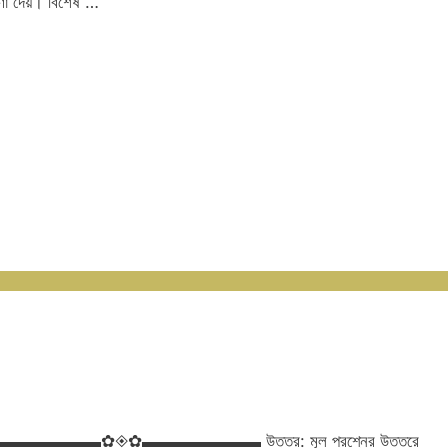
োষণা দেয়। বিশেষ …
তে পারব?▬▬▬▬▬▬▬✿◈✿▬▬▬▬▬▬▬ উত্তর: মূল প্রশ্নের উত্তরে