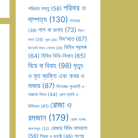
পরিবার ও
পরিধান বস্তু
(58)
দাম্পত্য
(130)
পানাহার
পাপ বা গুনাহ
(73)
(39)
পিতা-
বিদ’আত
(67)
মাতা
(35)
পুরুষ
(26)
বিবিধ প্রসঙ্গ
বিদ’আতি দিবস ও উৎসব
(29)
(64)
বিবিধ বিধি-বিধান
(65)
বিয়ে বা বিবাহ
(98)
মৃত্যু
ও মৃত ব্যক্তি এবং কবর ও
মাজার
(87)
যিলহজ্জ-কুরবানী ও
আরাফা দিবস
(44)
রোগ ব্যাধি ও
রোজা ও
চিকিৎসা
(41)
রমজান
(179)
রোজা ভঙ্গের
রোজার বিবিধ মাসয়ালা
কারণসমূহ
(32)
(56)
সংশয়
শিরক ও কুফুরী
(46)