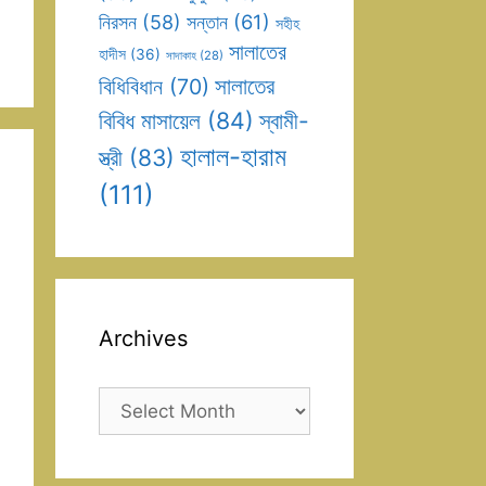
সন্তান
(61)
নিরসন
(58)
সহীহ
সালাতের
হাদীস
(36)
সাদাকাহ
(28)
সালাতের
বিধিবিধান
(70)
বিবিধ মাসায়েল
(84)
স্বামী-
হালাল-হারাম
স্ত্রী
(83)
(111)
Archives
Archives