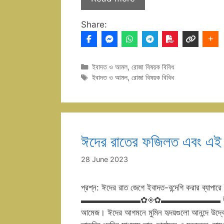
Share:
Categories
ইবাদত ও আমল
,
রোজা বিষয়ক বিবিধ
Tags
ইবাদত ও আমল
,
রোজা বিষয়ক বিবিধ
ঈদের রাতের ফজিলত এবং এই র
28 June 2023
প্রশ্ন: ঈদের রাত জেগে ইবাদত-বন্দেগি করার ব্যাপার
▬▬▬▬▬▬▬✿◈✿▬▬▬▬▬▬▬ উত্তর: ঈদ মানেই প
আমেজ। ঈদের আগমনে মুমিন হৃদয়গুলো আনন্দে উদ্বেল