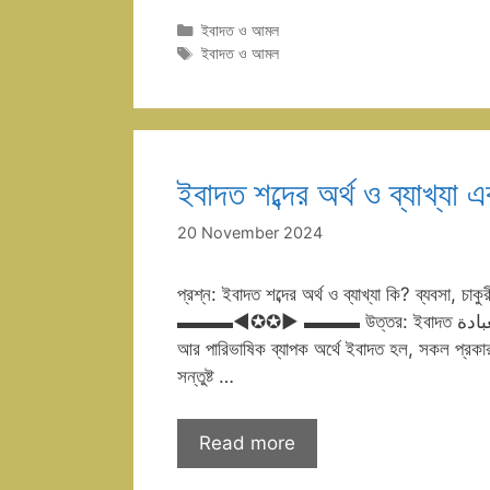
Categories
ইবাদত ও আমল
Tags
ইবাদত ও আমল
ইবাদত শব্দের অর্থ ও ব্যাখ্যা
20 November 2024
প্রশ্ন: ইবাদত শব্দের অর্থ ও ব্যাখ্যা কি? ব্যবসা, চ
▬▬▬◄✪✪► ▬▬▬ উত্তর: ইবাদত العبادة শব্দের অর্থ: গোলামী বা দাসত্ব করা, আনুগত্য করা, বিনয় প্রকাশ করা ইত্যাদি।
আর পারিভাষিক ব্যাপক অর্থে ইবাদত হল, সকল প্রক
সন্তুষ্ট …
Read more