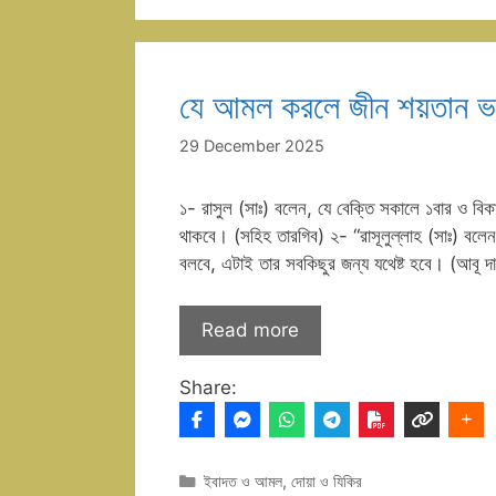
যে আমল করলে জীন শয়তান ভয়
29 December 2025
১- রাসুল (সাঃ) বলেন, যে বেক্তি সকালে ১বার ও বিক
থাকবে। (সহিহ তারগিব) ২- “রাসূলুল্লাহ (সাঃ) বলেন,
বলবে, এটাই তার সবকিছুর জন্য যথেষ্ট হবে। (আবূ দ
Read more
Share:
Categories
ইবাদত ও আমল
,
দোয়া ও যিকির