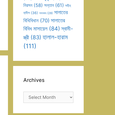
সন্তান
(61)
নিরসন
(58)
সহীহ
সালাতের
হাদীস
(36)
সাদাকাহ
(28)
সালাতের
বিধিবিধান
(70)
বিবিধ মাসায়েল
(84)
স্বামী-
হালাল-হারাম
স্ত্রী
(83)
(111)
Archives
Archives