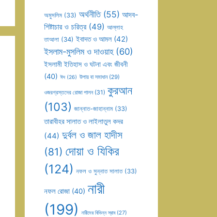
অর্থনীতি
(55)
আদব-
অমুসলিম
(33)
শিষ্টাচার ও চরিত্র
(49)
আল্লাহ
ইবাদত ও আমল
(42)
তাআলা
(34)
ইসলাম-মুসলিম ও দাওয়াহ
(60)
ইসলামী ইতিহাস ও ঘটনা এবং জীবনী
(40)
উপায় বা সমাধান
(29)
ঈদ
(26)
কুরআন
ওজরগ্রস্তদের রোজা পালন
(31)
(103)
জান্নাত-জাহান্নাম
(33)
তারাবীহর সালাত ও লাইলাতুল কদর
দুর্বল ও জাল হাদীস
(44)
দোয়া ও যিকির
(81)
(124)
নফল ও সুন্নাত সালাত
(33)
নারী
নফল রোজা
(40)
(199)
নারীদের বিভিন্ন স্রাব
(27)