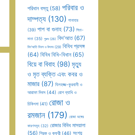
পরিবার ও
পরিধান বস্তু
(58)
দাম্পত্য
(130)
পানাহার
পাপ বা গুনাহ
(73)
(39)
পিতা-
বিদ’আত
(67)
মাতা
(35)
পুরুষ
(26)
বিবিধ প্রসঙ্গ
বিদ’আতি দিবস ও উৎসব
(29)
(64)
বিবিধ বিধি-বিধান
(65)
বিয়ে বা বিবাহ
(98)
মৃত্যু
ও মৃত ব্যক্তি এবং কবর ও
মাজার
(87)
যিলহজ্জ-কুরবানী ও
আরাফা দিবস
(44)
রোগ ব্যাধি ও
রোজা ও
চিকিৎসা
(41)
রমজান
(179)
রোজা ভঙ্গের
রোজার বিবিধ মাসয়ালা
কারণসমূহ
(32)
(56)
সংশয়
শিরক ও কুফুরী
(46)