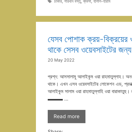
Tags
চাকরি
,
পরিধান বস্তু
,
ব্যবসা
,
হালাল-হারাম
যেসব পোশাক ক্রয়-বিক্রয়ের
থাকে সেসব ওয়েবসাইটের জন্য
20 May 2022
প্রশ্ন: আসসালামু আলাইকুম ওয়া রাহমাতুল্লাহ। অনল
থাকে। এখন এসব ওয়েবসাইটের লোকেশন এড, প্রডাক্ট 
আলাইকুম সালাম ওয়া রাহমাতুল্লাহি ওয়া বারাকাতুহ
▬▬▬ …
Read more
Share: