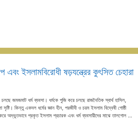
বরূপ এবং ইসলামবিরোধী ষড়যন্ত্রের কুৎসিত চেহারা
চলছে জমজমাট ধর্ম ব্যবসা। ধর্মকে পুজি করে চলছে রাজনৈতিক স্বার্থ হাসিল,
া সৃষ্টি। কিন্তু একদল ধর্মের জ্ঞান হীন, পরজীবী ও চরম ইসলাম বিদ্বেষী গোষ্ঠী
 না করে অদ্ভুতভাবে প্রকৃত ইসলাম প্রচারক এবং ধর্ম ব্যবসায়ীদের মাঝে তালগোল …