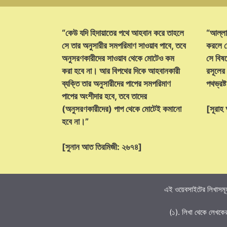
“কেউ যদি হিদায়াতের পথে আহবান করে তাহলে
“আল্লা
সে তার অনুসারীর সমপরিমাণ সাওয়াব পাবে, তবে
করলে ক
অনুসরণকারীদের সাওয়াব থেকে মোটেও কম
সে বিষয়
করা হবে না। আর বিপথের দিকে আহবানকারী
রসূলের
ব্যক্তি তার অনুসারীদের পাপের সমপরিমাণ
পথভ্রষ
পাপের অংশীদার হবে, তবে তাদের
(অনুসরণকারীদের) পাপ থেকে মোটেই কমানো
[সূরা
হবে না।”
[সুনান আত তিরমিজী: ২৬৭৪]
এই ওয়েবসাইটের লিখাসমূহ
(১). লিখা থেকে লেখকে