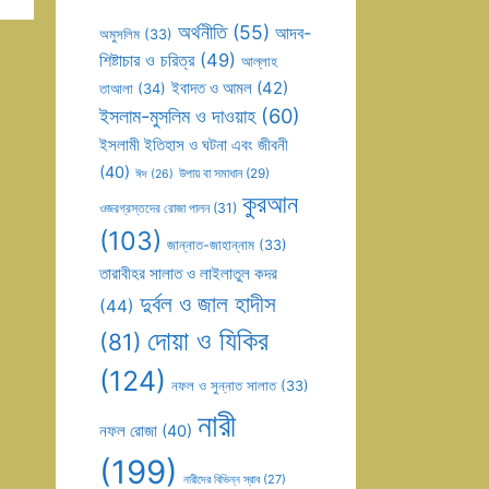
অর্থনীতি
(55)
আদব-
অমুসলিম
(33)
শিষ্টাচার ও চরিত্র
(49)
আল্লাহ
ইবাদত ও আমল
(42)
তাআলা
(34)
ইসলাম-মুসলিম ও দাওয়াহ
(60)
ইসলামী ইতিহাস ও ঘটনা এবং জীবনী
(40)
উপায় বা সমাধান
(29)
ঈদ
(26)
কুরআন
ওজরগ্রস্তদের রোজা পালন
(31)
(103)
জান্নাত-জাহান্নাম
(33)
তারাবীহর সালাত ও লাইলাতুল কদর
দুর্বল ও জাল হাদীস
(44)
দোয়া ও যিকির
(81)
(124)
নফল ও সুন্নাত সালাত
(33)
নারী
নফল রোজা
(40)
(199)
নারীদের বিভিন্ন স্রাব
(27)