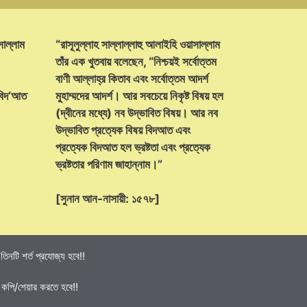
সাল্লাম
“রাসূলুল্লাহ সাল্লাল্লাহু আলাইহি ওয়াসাল্লাম
তাঁর এক খুতবায় বলেছেন, “নিশ্চয়ই সর্বোত্তম
বাণী আল্লাহ্‌র কিতাব এবং সর্বোত্তম আদর্শ
 বিদ‘আত
মুহাম্মদের আদর্শ। আর সবচেয়ে নিকৃষ্ট বিষয় হল
(দ্বীনের মধ্যে) নব উদ্ভাবিত বিষয়। আর নব
উদ্ভাবিত প্রত্যেক বিষয় বিদআত এবং
প্রত্যেক বিদআত হল ভ্রষ্টতা এবং প্রত্যেক
ভ্রষ্টতার পরিণাম জাহান্নাম।”
[সুনান আন-নাসায়ী: ১৫৭৮]
নটি শর্ত প্রযোজ্য হবে!!
 কপি/শেয়ার করতে হবে!!