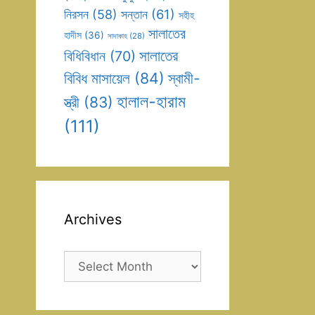
সন্তান
(61)
নিরসন
(58)
সহীহ
সালাতের
হাদীস
(36)
সাদাকাহ
(28)
সালাতের
বিধিবিধান
(70)
বিবিধ মাসায়েল
(84)
স্বামী-
হালাল-হারাম
স্ত্রী
(83)
(111)
Archives
Archives