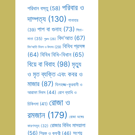
পরিবার ও
পরিধান বস্তু
(58)
দাম্পত্য
(130)
পানাহার
পাপ বা গুনাহ
(73)
(39)
পিতা-
বিদ’আত
(67)
মাতা
(35)
পুরুষ
(26)
বিবিধ প্রসঙ্গ
বিদ’আতি দিবস ও উৎসব
(29)
(64)
বিবিধ বিধি-বিধান
(65)
বিয়ে বা বিবাহ
(98)
মৃত্যু
ও মৃত ব্যক্তি এবং কবর ও
মাজার
(87)
যিলহজ্জ-কুরবানী ও
আরাফা দিবস
(44)
রোগ ব্যাধি ও
রোজা ও
চিকিৎসা
(41)
রমজান
(179)
রোজা ভঙ্গের
রোজার বিবিধ মাসয়ালা
কারণসমূহ
(32)
(56)
সংশয়
শিরক ও কুফুরী
(46)