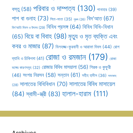
পরিবার ও দাম্পত্য
(130)
বস্তু
(58)
পানাহার
(39)
পাপ বা গুনাহ
(73)
বিদ’আত
(67)
পিতা-মাতা
(35)
পুরুষ
(26)
বিবিধ প্রসঙ্গ
(64)
বিবিধ বিধি-বিধান
বিদ’আতি দিবস ও উৎসব
(29)
বিয়ে বা বিবাহ
(98)
মৃত্যু ও মৃত ব্যক্তি এবং
(65)
কবর ও মাজার
(87)
যিলহজ্জ-কুরবানী ও আরাফা দিবস
(44)
রোগ
রোজা ও রমজান
(179)
ব্যাধি ও চিকিৎসা
(41)
রোজা
রোজার বিবিধ মাসয়ালা
(56)
শিরক ও কুফুরী
ভঙ্গের কারণসমূহ
(32)
সন্তান
(61)
সংশয় নিরসন
(58)
(46)
সহীহ হাদীস
(36)
সাদাকাহ
সালাতের বিবিধ মাসায়েল
সালাতের বিধিবিধান
(70)
(28)
হালাল-হারাম
(111)
(84)
স্বামী-স্ত্রী
(83)