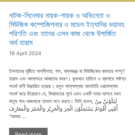
নাটক-সিনেমার নায়ক-গায়ক ও অভিনেতা ও
মিউজিক কম্পোজিশনার ও মডেল ইত্যাদির ভয়াবহ
পরিণতি এবং তাদের এসব কাজ থেকে উপার্জিত
অর্থ হারাম
19 April 2024
ইসলামের দৃষ্টিতে অশ্লীলতা, গান, বাদ্যযন্ত্র বা মিউজিকের ব্যবহার সম্পূর্ণ
হারাম এবং আল্লাহর আজাবের কারণ। কুরআন হাদিসে এ ব্যাপারে পর্যাপ্ত
সতর্ক বাণী উচ্চারিত হয়েছে। রসুল সাল্লাল্লাহু আলাইহি ওয়াসাল্লাম
সতর্ক করে দিয়েছেন যে, কিয়ামতের পূর্বে এমন একটি সময় আসবে যখন
মানুষ গান-বাজনাকে হালাল মনে করবে। তিনি বলেন, لَيَكُوْنَنَّ مِنْ
أُمَّتِي أَقْوَامٌ يَسْتَحِلُّوْنَ الْحِرَ وَالْحَرِيْرَ وَالْخَمْرَ وَالْمَعَازِفَ
“আমার …
Read more