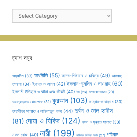
ক্যাটাগরি
সহূহ
ট্যাগ সমূহ
অর্থনীতি
(55)
আদব-শিষ্টাচার ও চরিত্র
(49)
আল্লাহ
অমুসলিম
(33)
ইসলাম-মুসলিম ও দাওয়াহ
(60)
ইবাদত ও আমল
(42)
তাআলা
(34)
ইসলামী ইতিহাস ও ঘটনা এবং জীবনী
(40)
উপায় বা সমাধান
(29)
ঈদ
(26)
কুরআন
(103)
ওজরগ্রস্তদের রোজা পালন
(31)
জান্নাত-জাহান্নাম
(33)
দুর্বল ও জাল হাদীস
তারাবীহর সালাত ও লাইলাতুল কদর
(44)
দোয়া ও যিকির
(124)
(81)
নফল ও সুন্নাত সালাত
(33)
নারী
(199)
পরিধান
নফল রোজা
(40)
নারীদের বিভিন্ন স্রাব
(27)