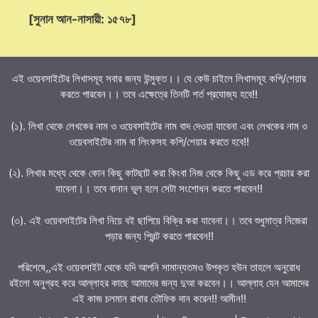
[সুনান আন-নাসায়ী: ১৫৭৮]
এই ওয়েবসাইটের লিখাসমূহ সবার জন্য উন্মুক্ত।। যে কেউ চাইলে লিখাসমূহ কপি/শেয়ার
করতে পারবেন।। তবে এক্ষেত্রে তিনটি শর্ত প্রযোজ্য হবে!!
(১). লিখা থেকে লেখকের নাম ও ওয়েবসাইটের নাম বাদ দেওয়া যাবেনা এবং লেখকের নাম ও
ওয়েবসাইটের নাম বা লিংকসহ কপি/শেয়ার করতে হবে!!
(২). লিখার মধ্যে থেকে কোন কিছু কাটছাট করা কিংবা নিজ থেকে কিছু এড করে প্রচার করা
যাবেনা।। তবে বানান ভুল হলে সেটা সংশোধন করতে পারবেন!!
(৩). এই ওয়েবসাইটের লিখা নিয়ে বই ছাপিয়ে বিক্রি করা যাবেনা।। তবে শুধুমাত্র নিজেরা
পড়ার জন্য প্রিন্ট করতে পারবেন!!
পরিশেষে,,এই ওয়েবসাইট থেকে যদি আপনি সামান্যতমও উপকৃত হউন তাহলে অনুরোধ
রইলো অনুগ্রহ করে আল্লাহর কাছে আমাদের জন্য দুআ করবেন।। আল্লাহ যেন আমাদের
এই কাজ চলমান রাখার তৌফিক দান করেন!! আমীন!!