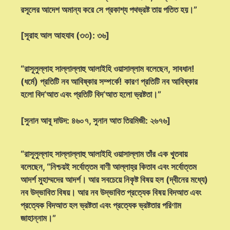
রসূলের আদেশ অমান্য করে সে প্রকাশ্য পথভ্রষ্ট তায় পতিত হয়।”
[সূরাহ আল আহযাব (৩৩): ৩৬]
“রাসূলুল্লাহ সাল্লাল্লাহু আলাইহি ওয়াসাল্লাম বলেছেন, সাবধান!
(ধর্মে) প্রতিটি নব আবিষ্কার সম্পর্কে! কারণ প্রতিটি নব আবিষ্কার
হলো বিদ‘আত এবং প্রতিটি বিদ‘আত হলো ভ্রষ্টতা।”
[সুনান আবূ দাউদ: ৪৬০৭, সুনান আত তিরমিজী: ২৬৭৬]
“রাসূলুল্লাহ সাল্লাল্লাহু আলাইহি ওয়াসাল্লাম তাঁর এক খুতবায়
বলেছেন, “নিশ্চয়ই সর্বোত্তম বাণী আল্লাহ্‌র কিতাব এবং সর্বোত্তম
আদর্শ মুহাম্মদের আদর্শ। আর সবচেয়ে নিকৃষ্ট বিষয় হল (দ্বীনের মধ্যে)
নব উদ্ভাবিত বিষয়। আর নব উদ্ভাবিত প্রত্যেক বিষয় বিদআত এবং
প্রত্যেক বিদআত হল ভ্রষ্টতা এবং প্রত্যেক ভ্রষ্টতার পরিণাম
জাহান্নাম।”