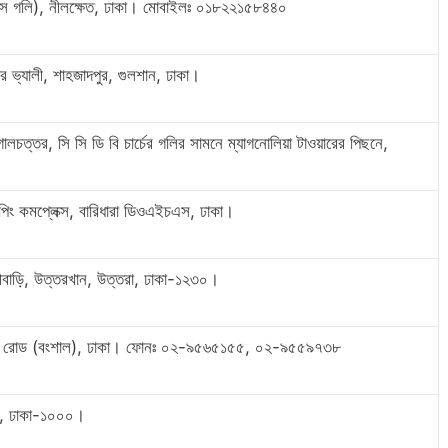
ফিস গলি), নীলক্ষেত, ঢাকা। মোবাইলঃ ০১৮২২১৫৮৪৪০
র ভ্যালী, শাহজাদপুর, গুলশান, ঢাকা।
চত্তর, সি সি ডি বি চার্চের গলির সামনে ম্যাগনোলিয়া টাওয়ারের পিছনে,
 কমপ্লেক্স, বারিধারা ডিওএইচএস, ঢাকা।
াযীবাড়ি, উত্তরখান, উত্তরা, ঢাকা-১২৩০।
টোলা রোড (বংশাল), ঢাকা। ফোনঃ ০২-৯৫৬৫১৫৫, ০২-৯৫৫৯৭৩৮
ম, ঢাকা-১০০০।