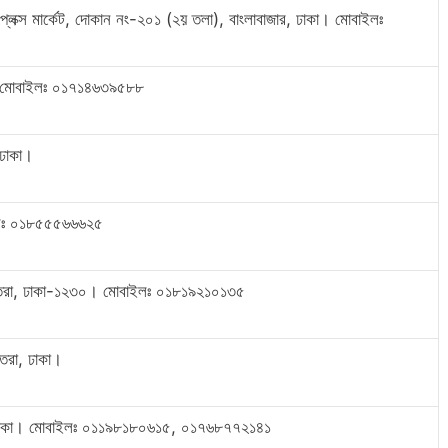
্লেক্স মার্কেট, দোকান নং-২০১ (২য় তলা), বাংলাবাজার, ঢাকা। মোবাইলঃ
া। মোবাইলঃ ০১৭১৪৬৩৯৫৮৮
ঢাকা।
াইলঃ ০১৮৫৫৫৬৬৬২৫
্তরা, ঢাকা-১২৩০। মোবাইলঃ ০১৮১৯২১০১৩৫
্তরা, ঢাকা।
ন, ঢাকা। মোবাইলঃ ০১১৯৮১৮০৬১৫, ০১৭৬৮৭৭২১৪১