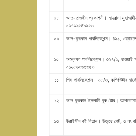
০৮
আত-তাওহীদ প্রকাশনী। মাদরাসা মুহাম্মাদ
০১৭১২৫৪৯৯৫৬
০৯
আল-ফুরকান পাবলিকেশন্স। ৪৯১, ওয়্যারল
১০
অন্বেষণ পাবলিকেশন্স। ৩২৭/১, হাওয়াই
০১৬৮৬৩৬৫৬৫৩
১১
পিস পাবলিকেশন্স। ৩৮/৩, কম্পিউটার মা
১২
আল ফুরকান ইসলামী বুক ষ্টোর। আশকোনা, য
১৩
উরাইসীদ বই বিতান। উত্তর গেট, ৩ নং বর্