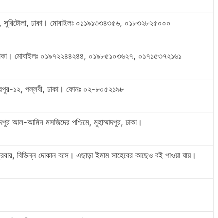
েন, সুরিটোলা, ঢাকা। মোবাইলঃ ০১১৯১৩৩৪৩৫৬, ০১৮৩২৮২৫০০০
র, ঢাকা। মোবাইলঃ ০১৯৭২২৪৪২৪৪, ০১৯৮৫১০৩৬২৭, ০১৭১৫৩৭২১৬১
মিরপুর-১২, পল্লবী, ঢাকা। ফোনঃ ০২-৮০৫২১৯৮
ম্মাদপুর আল-আমিন মসজিদের পশ্চিমে, মুহাম্মাদপুর, ঢাকা।
ক্রবার, বিভিন্ন দোকান বসে। এছাড়া ইমাম সাহেবের কাছেও বই পাওয়া যায়।