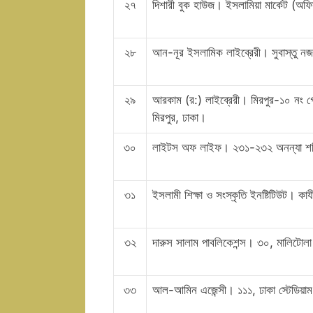
২৭
দিশারী বুক হাউজ। ইসলামিয়া মার্কেট (অ
২৮
আন-নূর ইসলামিক লাইব্রেরী। সুবাস্তু নজ
২৯
আরকাম (র:) লাইব্রেরী। মিরপুর-১০ নং গোল
মিরপুর, ঢাকা।
৩০
লাইটস অফ লাইফ। ২৩১-২৩২ অনন্যা শপিং
৩১
ইসলামী শিক্ষা ও সংস্কৃতি ইনষ্টিটিউট। ক
৩২
দারুস সালাম পাবলিকেশন্স। ৩০, মালি
৩৩
আল-আমিন এজেন্সী। ১১১, ঢাকা স্টেডিয়া