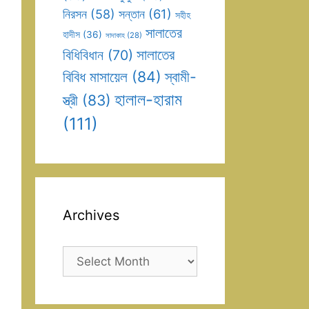
সন্তান
(61)
নিরসন
(58)
সহীহ
সালাতের
হাদীস
(36)
সাদাকাহ
(28)
সালাতের
বিধিবিধান
(70)
বিবিধ মাসায়েল
(84)
স্বামী-
হালাল-হারাম
স্ত্রী
(83)
(111)
Archives
Archives