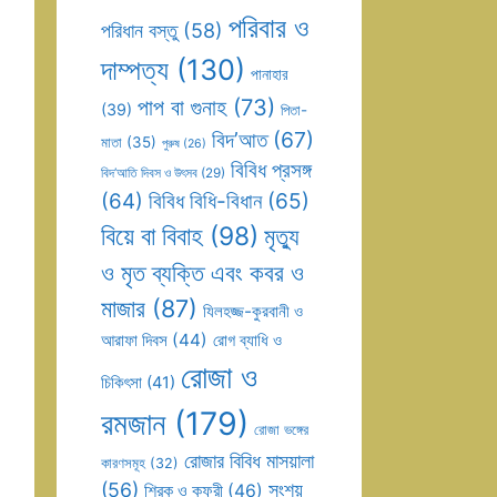
পরিবার ও
পরিধান বস্তু
(58)
দাম্পত্য
(130)
পানাহার
পাপ বা গুনাহ
(73)
(39)
পিতা-
বিদ’আত
(67)
মাতা
(35)
পুরুষ
(26)
বিবিধ প্রসঙ্গ
বিদ’আতি দিবস ও উৎসব
(29)
(64)
বিবিধ বিধি-বিধান
(65)
বিয়ে বা বিবাহ
(98)
মৃত্যু
ও মৃত ব্যক্তি এবং কবর ও
মাজার
(87)
যিলহজ্জ-কুরবানী ও
আরাফা দিবস
(44)
রোগ ব্যাধি ও
রোজা ও
চিকিৎসা
(41)
রমজান
(179)
রোজা ভঙ্গের
রোজার বিবিধ মাসয়ালা
কারণসমূহ
(32)
(56)
সংশয়
শিরক ও কুফুরী
(46)