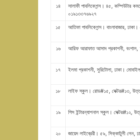
১৪
সালাফী পাবলিকেশন্স। ৪৫, কম্পিউটার কমপ
০১৯১৩৩৭৬৯২৭
১৫
আতিফা পাবলিকেশন্স। বাংলাবাজার, ঢাক
১৬
আরিফ আরাফাত আসাদ প্রকাশনী, বংশাল, 
১৭
ইলমা প্রকাশনী, সুরিটোলা, ঢাকা। মোব
১৮
লাইফ স্কুল। রোড#১৫, সেক্টর#১৩, উত
১৯
পিস ইন্টারন্যাশনাল স্কুল। সেক্টর#১২, উত
২০
জায়েদ লাইব্রেরী। ৫৯, সিক্কাটুলী লে