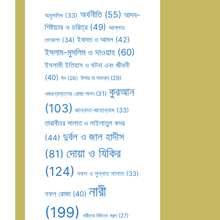
অর্থনীতি
(55)
আদব-
অমুসলিম
(33)
শিষ্টাচার ও চরিত্র
(49)
আল্লাহ
ইবাদত ও আমল
(42)
তাআলা
(34)
ইসলাম-মুসলিম ও দাওয়াহ
(60)
ইসলামী ইতিহাস ও ঘটনা এবং জীবনী
(40)
উপায় বা সমাধান
(29)
ঈদ
(26)
কুরআন
ওজরগ্রস্তদের রোজা পালন
(31)
(103)
জান্নাত-জাহান্নাম
(33)
তারাবীহর সালাত ও লাইলাতুল কদর
দুর্বল ও জাল হাদীস
(44)
দোয়া ও যিকির
(81)
(124)
নফল ও সুন্নাত সালাত
(33)
নারী
নফল রোজা
(40)
(199)
নারীদের বিভিন্ন স্রাব
(27)