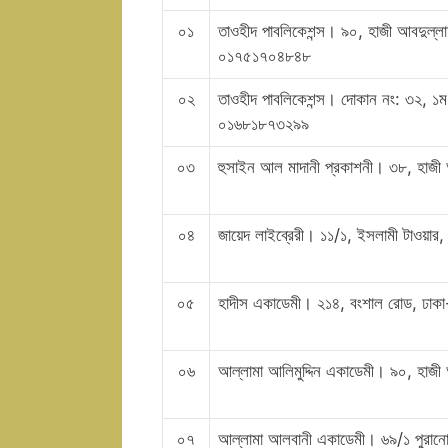
০১
তাওহীদ পাবলিকেশন্স। ৯০, হাজী আবদুল
০১৭৫১৭০৪৮৪৮
০২
তাওহীদ পাবলিকেশন্স। দোকান নং: ৩২, ১ম 
০১৬৮১৮৭৩২৯৯
০৩
হুসাইন আল মাদানী প্রকাশনী। ৩৮, হাজী
০৪
জায়েদ লাইব্রেরী। ১১/১, ইসলামী টাওয়া
০৫
হাদীস একাডেমী। ২১৪, বংশাল রোড, 
০৬
আল্লামা আলিমুদ্দিন একাডেমী। ৯০, হাজ
০৭
আল্লামা আলবানী একাডেমী। ৬৯/১ পুরা