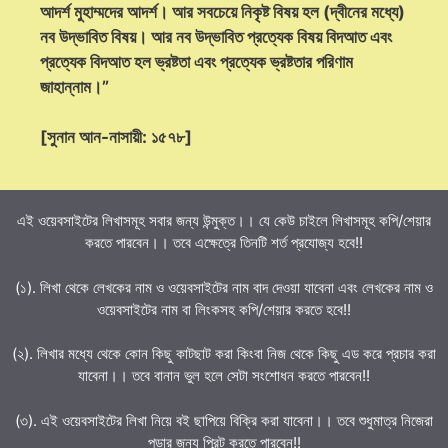
আদর্শ মুহাম্মদের আদর্শ। আর সবচেয়ে নিকৃষ্ট বিষয় হল (দ্বীনের মধ্যে)
নব উদ্ভাবিত বিষয়। আর নব উদ্ভাবিত প্রত্যেক বিষয় বিদআত এবং
প্রত্যেক বিদআত হল ভ্রষ্টতা এবং প্রত্যেক ভ্রষ্টতার পরিণাম
জাহান্নাম।”
[সুনান আন-নাসায়ী: ১৫৭৮]
এই ওয়েবসাইটের লিখাসমূহ সবার জন্য উন্মুক্ত।। যে কেউ চাইলে লিখাসমূহ কপি/শেয়ার
করতে পারবেন।। তবে এক্ষেত্রে তিনটি শর্ত প্রযোজ্য হবে!!
(১). লিখা থেকে লেখকের নাম ও ওয়েবসাইটের নাম বাদ দেওয়া যাবেনা এবং লেখকের নাম ও
ওয়েবসাইটের নাম বা লিংকসহ কপি/শেয়ার করতে হবে!!
(২). লিখার মধ্যে থেকে কোন কিছু কাটছাট করা কিংবা নিজ থেকে কিছু এড করে প্রচার করা
যাবেনা।। তবে বানান ভুল হলে সেটা সংশোধন করতে পারবেন!!
(৩). এই ওয়েবসাইটের লিখা নিয়ে বই ছাপিয়ে বিক্রি করা যাবেনা।। তবে শুধুমাত্র নিজেরা
পড়ার জন্য প্রিন্ট করতে পারবেন!!