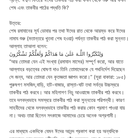
শেষ এবং তাকবীর পাঠের পদ্ধতি কি?
উত্তর:
শেষ রমাযানের সূর্য ডোবার পর তথা ঈদের রাত থেকে আরম্ভ করে ঈদের
নামায শুরু (মতান্তরে খুতবা শেষ হওয়া) পর্যন্ত তাকবীর পাঠ করা সুন্নত।
আল্লাহ তাআলা বলেন:
وَلِتُكَبِّرُوا اللَّـهَ عَلَىٰ مَا هَدَاكُمْ وَلَعَلَّكُمْ تَشْكُرُونَ
”আর তোমরা যেন এই সংখ্যা (রমাযান মাসের) সম্পূর্ণ করো, আর যাতে
আল্লাহর বড়ত্বের ঘোষণা দাও তিনি তোমাদেরকে যে পথনির্দেশ দিয়েছেন
সে জন্য, আর তোমরা যেন কৃতজ্ঞতা জ্ঞাপন করো।” (সূরা বাকারা: ১৮৫)
পুরুষগণ মসজিদ,বাড়ি, হাট-বাজার, রাস্তা-ঘাট তথা সর্বত্র উচ্চস্বরে
তাকবীর পাঠ করবে। আর মহিলাগণ নিচু আওয়াজে তাকবীর পাঠ করবে।
তবে দলবদ্ধভাবে সমস্বরে তাকবীর পাঠ করা সুন্নতের পরিপন্থী। কারণ
সাহবীদের থেকে দলবদ্ধভাবে তাকবীর পাঠ করার কোন প্রমাণ পাওয়া যায়
না। অথচ তারা ছিলেন সৎকাজে আমাদের চেয়ে অনেক অগ্রগামী।
এর মাধ্যমে একদিকে যেমন ঈদের আনন্দ প্রকাশ করা হয় অন্যদিকে