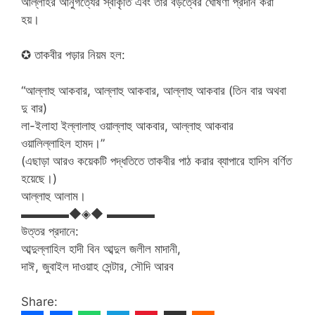
আল্লাহর আনুগত্যের স্বীকৃতি এবং তাঁর বড়ত্বের ঘােষণা প্রদান করা
হয়।
✪ তাকবীর পড়ার নিয়ম হল:
“আল্লাহু আকবার, আল্লাহু আকবার, আল্লাহু আকবার (তিন বার অথবা
দু বার)
লা-ইলাহা ইল্লালাহু ওয়াল্লাহু আকবার, আল্লাহু আকবার
ওয়ালিল্লাহিল হামদ।”
(এছাড়া আরও কয়েকটি পদ্ধতিতে তাকবীর পাঠ করার ব্যাপারে হাদিস বর্ণিত
হয়েছে।)
আল্লাহু আলাম।
▬▬▬▬◆◈◆ ▬▬▬▬
উত্তর প্রদানে:
আব্দুল্লাহিল হাদী বিন আব্দুল জলীল মাদানী,
দাঈ, জুবাইল দাওয়াহ সেন্টার, সৌদি আরব
Share: