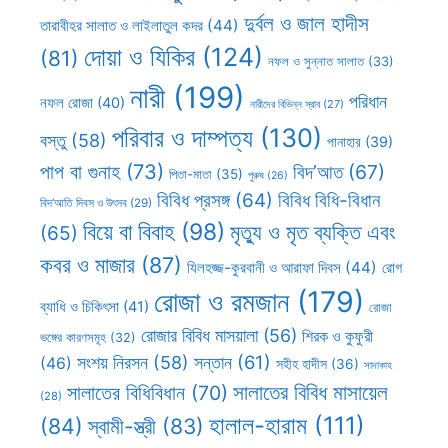
দুর্বল ও জাল হাদীস
তারাবীহর সালাত ও লাইলাতুল কদর
(44)
দোয়া ও যিকির
(124)
(81)
নফল ও সুন্নাত সালাত
(33)
নারী
(199)
পরিধান
নফল রোজা
(40)
নারীদের বিভিন্ন স্রাব
(27)
পরিবার ও দাম্পত্য
(130)
বস্তু
(58)
পানাহার
(39)
পাপ বা গুনাহ
(73)
বিদ’আত
(67)
পিতা-মাতা
(35)
পুরুষ
(26)
বিবিধ প্রসঙ্গ
(64)
বিবিধ বিধি-বিধান
বিদ’আতি দিবস ও উৎসব
(29)
বিয়ে বা বিবাহ
(98)
মৃত্যু ও মৃত ব্যক্তি এবং
(65)
কবর ও মাজার
(87)
যিলহজ্জ-কুরবানী ও আরাফা দিবস
(44)
রোগ
রোজা ও রমজান
(179)
ব্যাধি ও চিকিৎসা
(41)
রোজা
রোজার বিবিধ মাসয়ালা
(56)
শিরক ও কুফুরী
ভঙ্গের কারণসমূহ
(32)
সন্তান
(61)
সংশয় নিরসন
(58)
(46)
সহীহ হাদীস
(36)
সাদাকাহ
সালাতের বিবিধ মাসায়েল
সালাতের বিধিবিধান
(70)
(28)
হালাল-হারাম
(111)
(84)
স্বামী-স্ত্রী
(83)