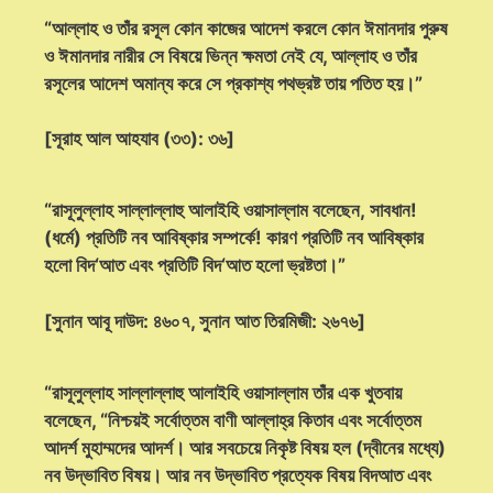
“আল্লাহ ও তাঁর রসূল কোন কাজের আদেশ করলে কোন ঈমানদার পুরুষ
ও ঈমানদার নারীর সে বিষয়ে ভিন্ন ক্ষমতা নেই যে, আল্লাহ ও তাঁর
রসূলের আদেশ অমান্য করে সে প্রকাশ্য পথভ্রষ্ট তায় পতিত হয়।”
[সূরাহ আল আহযাব (৩৩): ৩৬]
“রাসূলুল্লাহ সাল্লাল্লাহু আলাইহি ওয়াসাল্লাম বলেছেন, সাবধান!
(ধর্মে) প্রতিটি নব আবিষ্কার সম্পর্কে! কারণ প্রতিটি নব আবিষ্কার
হলো বিদ‘আত এবং প্রতিটি বিদ‘আত হলো ভ্রষ্টতা।”
[সুনান আবূ দাউদ: ৪৬০৭, সুনান আত তিরমিজী: ২৬৭৬]
“রাসূলুল্লাহ সাল্লাল্লাহু আলাইহি ওয়াসাল্লাম তাঁর এক খুতবায়
বলেছেন, “নিশ্চয়ই সর্বোত্তম বাণী আল্লাহ্‌র কিতাব এবং সর্বোত্তম
আদর্শ মুহাম্মদের আদর্শ। আর সবচেয়ে নিকৃষ্ট বিষয় হল (দ্বীনের মধ্যে)
নব উদ্ভাবিত বিষয়। আর নব উদ্ভাবিত প্রত্যেক বিষয় বিদআত এবং