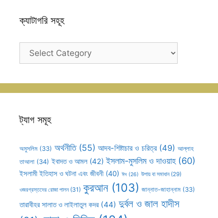
ক্যাটাগরি সহূহ
ক্যাটাগরি
সহূহ
ট্যাগ সমূহ
অর্থনীতি
(55)
আদব-শিষ্টাচার ও চরিত্র
(49)
আল্লাহ
অমুসলিম
(33)
ইসলাম-মুসলিম ও দাওয়াহ
(60)
ইবাদত ও আমল
(42)
তাআলা
(34)
ইসলামী ইতিহাস ও ঘটনা এবং জীবনী
(40)
উপায় বা সমাধান
(29)
ঈদ
(26)
কুরআন
(103)
ওজরগ্রস্তদের রোজা পালন
(31)
জান্নাত-জাহান্নাম
(33)
দুর্বল ও জাল হাদীস
তারাবীহর সালাত ও লাইলাতুল কদর
(44)