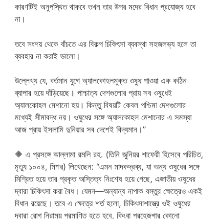
কারণটিই অনুপস্থিত থাকবে তখন তার উপর মদের বিধান প্রযোজ্য হবে
না।
তবে সংশয় থেকে বাঁচতে এর বিকল্প চিকিৎসা ব্যবস্থা সহজলভ্য হলে তা
ব্যবহার না করাই ভালো।
উল্লেখ্য যে, বর্তমান যুগে অ্যালকোহলমুক্ত ওষুধ পাওয়া এক কঠিন
ব্যাপার হয়ে দাঁড়িয়েছে। পাশ্চাত্য দেশগুলোর প্রায় সব ওষুধেই
অ্যালকোহল মেশানো হয়। কিন্তু বিষয়টি কেবল পশ্চিমা দেশগুলোর
মধ্যেই সীমাবদ্ধ নয়। ওষুধের সঙ্গে অ্যালকোহল মেশানোর এ সমস্যা
আজ প্রায় ইসলামি দুনিয়ার সব দেশেই বিদ্যমান।”
🔶 এ প্রসঙ্গে আল্লামা রমলি রহ. (তিনি জুনিয়র শাফেয়ী হিসেবে পরিচিত,
মৃত্যু ১০০৪, মিশর) লিখেছেন: “এমন মাদকদ্রব্য, যা অন্য ওষুধের সঙ্গে
মিশ্রিত হয়ে তার প্রকৃত অস্তিত্ব নিঃশেষ হয়ে গেছে, এজাতীয় ওষুধের
দ্বারা চিকিৎসা করা বৈধ। যেমন—অন্যান্য নাপাক বস্তুর ক্ষেত্রেও একই
বিধান রয়েছে। তবে এ ক্ষেত্রে শর্ত হলো, চিকিৎসাশাস্ত্রে ওই ওষুধের
দ্বারা রোগ নিরাময় প্রমাণিত হতে হবে, কিংবা পরহেজগার কোনো