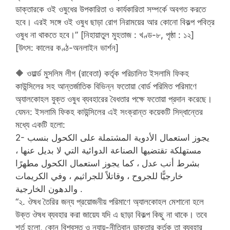
ডাক্তারকে ওই ওষুধের উপকারিতা ও কার্যকারিতা সম্পর্কে অবগত করতে
হবে। এরই সঙ্গে ওই ওষুধ ছাড়া রোগ নিরাময়ের আর কোনো বিকল্প পবিত্র
ওষুধ না থাকতে হবে।” [নিহায়াতুল মুহতাজ : খণ্ড-৮, পৃষ্ঠা : ১২]
[উৎস: কালের কণ্ঠ-অনলাইন ভার্শন]
🔶 ওয়ার্ল্ড মুসলিম লীগ (রাবেতা) কর্তৃক পরিচালিত ইসলামি ফিকহ
কাউন্সিলের সহ আন্তর্জাতিক বিভিন্ন ফতোয়া বোর্ড পরিমিত পরিমাণে
অ্যালকোহল যুক্ত ওষুধ ব্যবহারের বৈধতার পক্ষে ফতোয়া প্রদান করেছে।
যেমন: ইসলামি ফিকহ কাউন্সিলের এই সংক্রান্ত কয়েকটি সিদ্ধান্তের
মধ্যে একটি হলো:
2- يجوز استعمال الأدوية المشتملة على الكحول بنسب
مستهلكة تقتضيها الصناعة الدوائية التي لا بديل عنها ،
بشرط أنب عدل ، كما يجوز استعمال الكحول مطهرًا
خارجيًّا للجروح ، وقاتلاً للجراثيم ، وفي الكريمات
والدهون الخارجية .
“২. ঔষধ তৈরির জন্য প্রয়োজনীয় পরিমাণে অ্যালকোহল মেশানো হলে
উক্ত ঔষধ ব্যবহার করা জায়েয যদি এ ছাড়া বিকল্প কিছু না থাকে। তবে
শর্ত হলো, কোন বিশ্বস্ত ও ন্যায়-নীতিবান ডাক্তার কর্তৃক তা ব্যবহার