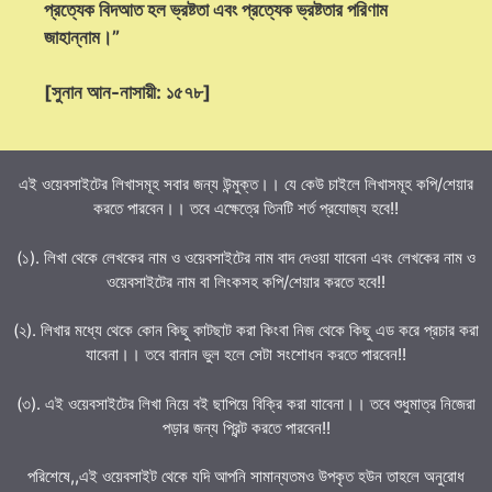
প্রত্যেক বিদআত হল ভ্রষ্টতা এবং প্রত্যেক ভ্রষ্টতার পরিণাম
জাহান্নাম।”
[সুনান আন-নাসায়ী: ১৫৭৮]
এই ওয়েবসাইটের লিখাসমূহ সবার জন্য উন্মুক্ত।। যে কেউ চাইলে লিখাসমূহ কপি/শেয়ার
করতে পারবেন।। তবে এক্ষেত্রে তিনটি শর্ত প্রযোজ্য হবে!!
(১). লিখা থেকে লেখকের নাম ও ওয়েবসাইটের নাম বাদ দেওয়া যাবেনা এবং লেখকের নাম ও
ওয়েবসাইটের নাম বা লিংকসহ কপি/শেয়ার করতে হবে!!
(২). লিখার মধ্যে থেকে কোন কিছু কাটছাট করা কিংবা নিজ থেকে কিছু এড করে প্রচার করা
যাবেনা।। তবে বানান ভুল হলে সেটা সংশোধন করতে পারবেন!!
(৩). এই ওয়েবসাইটের লিখা নিয়ে বই ছাপিয়ে বিক্রি করা যাবেনা।। তবে শুধুমাত্র নিজেরা
পড়ার জন্য প্রিন্ট করতে পারবেন!!
পরিশেষে,,এই ওয়েবসাইট থেকে যদি আপনি সামান্যতমও উপকৃত হউন তাহলে অনুরোধ