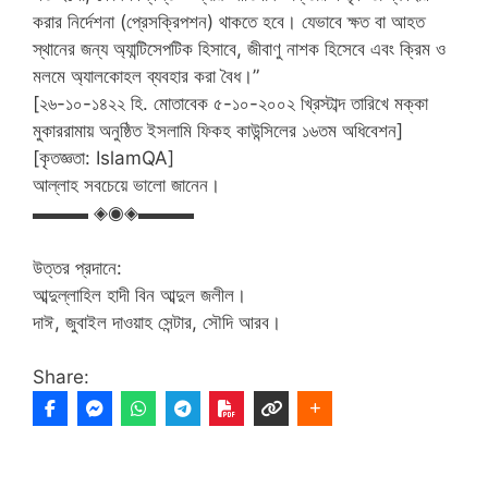
করার নির্দেশনা (প্রেসক্রিপশন) থাকতে হবে। যেভাবে ক্ষত বা আহত
স্থানের জন্য অ্যান্টিসেপটিক হিসাবে, জীবাণু নাশক হিসেবে এবং ক্রিম ও
মলমে অ্যালকোহল ব্যবহার করা বৈধ।”
[২৬-১০-১৪২২ হি. মোতাবেক ৫-১০-২০০২ খ্রিস্টাব্দ তারিখে মক্কা
মুকাররামায় অনুষ্ঠিত ইসলামি ফিকহ কাউন্সিলের ১৬তম অধিবেশন]
[কৃতজ্ঞতা: IslamQA]
আল্লাহ সবচেয়ে ভালো জানেন।
▬▬▬ ◈◉◈▬▬▬
উত্তর প্রদানে:
আব্দুল্লাহিল হাদী বিন আব্দুল জলীল।
দাঈ, জুবাইল দাওয়াহ সেন্টার, সৌদি আরব।
Share: