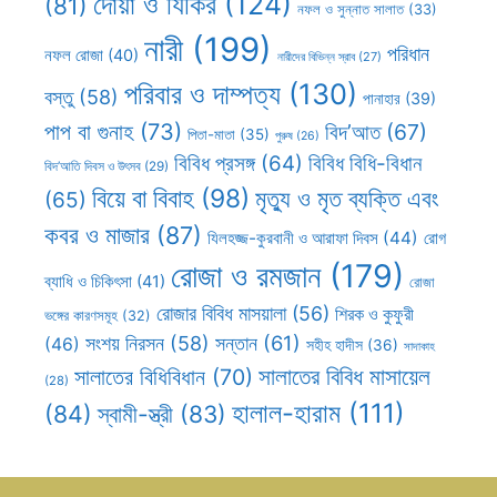
দোয়া ও যিকির
(124)
(81)
নফল ও সুন্নাত সালাত
(33)
নারী
(199)
পরিধান
নফল রোজা
(40)
নারীদের বিভিন্ন স্রাব
(27)
পরিবার ও দাম্পত্য
(130)
বস্তু
(58)
পানাহার
(39)
পাপ বা গুনাহ
(73)
বিদ’আত
(67)
পিতা-মাতা
(35)
পুরুষ
(26)
বিবিধ প্রসঙ্গ
(64)
বিবিধ বিধি-বিধান
বিদ’আতি দিবস ও উৎসব
(29)
বিয়ে বা বিবাহ
(98)
মৃত্যু ও মৃত ব্যক্তি এবং
(65)
কবর ও মাজার
(87)
যিলহজ্জ-কুরবানী ও আরাফা দিবস
(44)
রোগ
রোজা ও রমজান
(179)
ব্যাধি ও চিকিৎসা
(41)
রোজা
রোজার বিবিধ মাসয়ালা
(56)
শিরক ও কুফুরী
ভঙ্গের কারণসমূহ
(32)
সন্তান
(61)
সংশয় নিরসন
(58)
(46)
সহীহ হাদীস
(36)
সাদাকাহ
সালাতের বিবিধ মাসায়েল
সালাতের বিধিবিধান
(70)
(28)
হালাল-হারাম
(111)
(84)
স্বামী-স্ত্রী
(83)