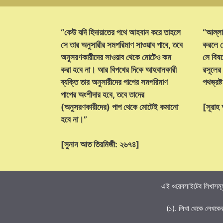
“কেউ যদি হিদায়াতের পথে আহবান করে তাহলে
“আল্লা
সে তার অনুসারীর সমপরিমাণ সাওয়াব পাবে, তবে
করলে ক
অনুসরণকারীদের সাওয়াব থেকে মোটেও কম
সে বিষয়
করা হবে না। আর বিপথের দিকে আহবানকারী
রসূলের
ব্যক্তি তার অনুসারীদের পাপের সমপরিমাণ
পথভ্রষ
পাপের অংশীদার হবে, তবে তাদের
(অনুসরণকারীদের) পাপ থেকে মোটেই কমানো
[সূরা
হবে না।”
[সুনান আত তিরমিজী: ২৬৭৪]
এই ওয়েবসাইটের লিখাসমূহ
(১). লিখা থেকে লেখকে