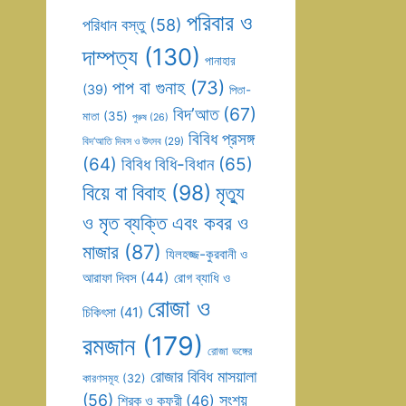
পরিবার ও
পরিধান বস্তু
(58)
দাম্পত্য
(130)
পানাহার
পাপ বা গুনাহ
(73)
(39)
পিতা-
বিদ’আত
(67)
মাতা
(35)
পুরুষ
(26)
বিবিধ প্রসঙ্গ
বিদ’আতি দিবস ও উৎসব
(29)
(64)
বিবিধ বিধি-বিধান
(65)
বিয়ে বা বিবাহ
(98)
মৃত্যু
ও মৃত ব্যক্তি এবং কবর ও
মাজার
(87)
যিলহজ্জ-কুরবানী ও
আরাফা দিবস
(44)
রোগ ব্যাধি ও
রোজা ও
চিকিৎসা
(41)
রমজান
(179)
রোজা ভঙ্গের
রোজার বিবিধ মাসয়ালা
কারণসমূহ
(32)
(56)
সংশয়
শিরক ও কুফুরী
(46)