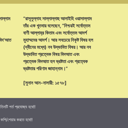
সাল্লাম
“রাসূলুল্লাহ সাল্লাল্লাহু আলাইহি ওয়াসাল্লাম
তাঁর এক খুতবায় বলেছেন, “নিশ্চয়ই সর্বোত্তম
বাণী আল্লাহ্‌র কিতাব এবং সর্বোত্তম আদর্শ
 বিদ‘আত
মুহাম্মদের আদর্শ। আর সবচেয়ে নিকৃষ্ট বিষয় হল
(দ্বীনের মধ্যে) নব উদ্ভাবিত বিষয়। আর নব
উদ্ভাবিত প্রত্যেক বিষয় বিদআত এবং
প্রত্যেক বিদআত হল ভ্রষ্টতা এবং প্রত্যেক
ভ্রষ্টতার পরিণাম জাহান্নাম।”
[সুনান আন-নাসায়ী: ১৫৭৮]
নটি শর্ত প্রযোজ্য হবে!!
 কপি/শেয়ার করতে হবে!!