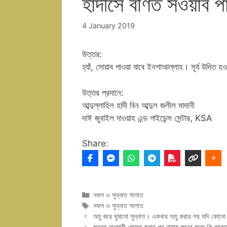
হাদীসে বর্ণিত সওয়াব প
4 January 2019
উত্তর:
হ্যাঁ, সোয়াব পাওয়া যাবে ইনশাআল্লাহ। সূর্য উদিত
উত্তর প্রদানে:
আব্দুল্লাহিল হাদী বিন আব্দুল জলীল মাদানী
দাঈ জুবাইল দাওয়াহ এন্ড গাইডেন্স সেন্টার, KSA
Share:
Categories
নফল ও সুন্নাত সালাত
Tags
নফল ও সুন্নাত সালাত
অযু করে ঘুমানো সুন্নাত। একবার অযু করার পর যদি কোনো কা
সুন্নত অনুযায়ী গোসল করার পর নামায পড়ার জন্য কি আব