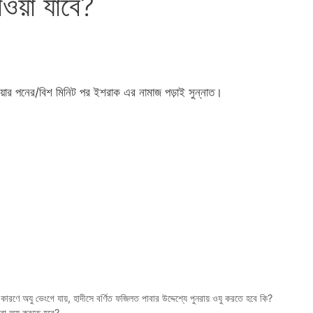
াওয়া যাবে?
 হওয়ার পনের/বিশ মিনিট পর ইশরাক এর নামাজ পড়াই সুন্নাত।
রণে অযু ভেংগে যায়, হাদীসে বর্ণিত ফজিলত পাবার উদ্দেশ্যে পুনরায় ওযু করতে হবে কি?
ারো অযু করতে হবে?