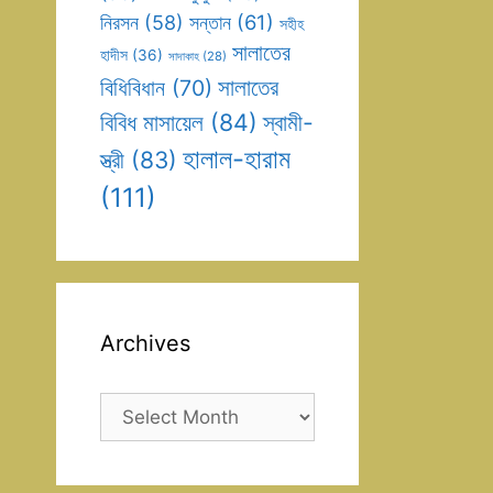
সন্তান
(61)
নিরসন
(58)
সহীহ
সালাতের
হাদীস
(36)
সাদাকাহ
(28)
সালাতের
বিধিবিধান
(70)
বিবিধ মাসায়েল
(84)
স্বামী-
হালাল-হারাম
স্ত্রী
(83)
(111)
Archives
Archives