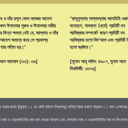
হ ও তাঁর রসূল কোন কাজের আদেশ
“রাসূলুল্লাহ সাল্লাল্লাহু আলাইহি ওয়া
োন ঈমানদার পুরুষ ও ঈমানদার নারীর
বলেছেন, সাবধান! (ধর্মে) প্রতিটি নব
ে ভিন্ন ক্ষমতা নেই যে, আল্লাহ ও তাঁর
আবিষ্কার সম্পর্কে! কারণ প্রতিটি নব
 আদেশ অমান্য করে সে প্রকাশ্য
আবিষ্কার হলো বিদ‘আত এবং প্রতিটি
্ট তায় পতিত হয়।”
হলো ভ্রষ্টতা।”
হ আল আহযাব (৩৩): ৩৬]
[সুনান আবূ দাউদ: ৪৬০৭, সুনান আত
তিরমিজী: ২৬৭৬]
 সবার জন্য উন্মুক্ত।। যে কেউ চাইলে লিখাসমূহ কপি/শেয়ার করতে পারবেন।। তবে এক্ষেত্রে তি
র নাম ও ওয়েবসাইটের নাম বাদ দেওয়া যাবেনা এবং লেখকের নাম ও ওয়েবসাইটের নাম বা লিংকসহ