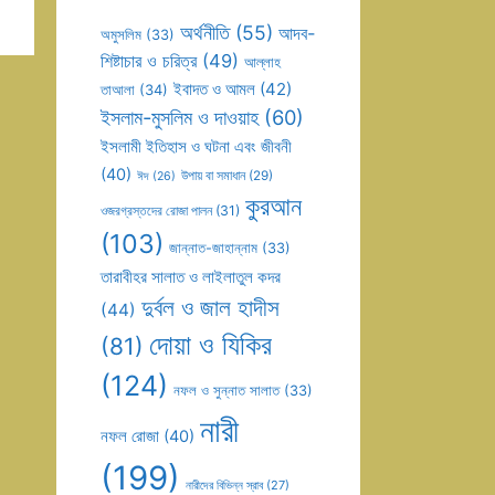
অর্থনীতি
(55)
আদব-
অমুসলিম
(33)
শিষ্টাচার ও চরিত্র
(49)
আল্লাহ
ইবাদত ও আমল
(42)
তাআলা
(34)
ইসলাম-মুসলিম ও দাওয়াহ
(60)
ইসলামী ইতিহাস ও ঘটনা এবং জীবনী
(40)
উপায় বা সমাধান
(29)
ঈদ
(26)
কুরআন
ওজরগ্রস্তদের রোজা পালন
(31)
(103)
জান্নাত-জাহান্নাম
(33)
তারাবীহর সালাত ও লাইলাতুল কদর
দুর্বল ও জাল হাদীস
(44)
দোয়া ও যিকির
(81)
(124)
নফল ও সুন্নাত সালাত
(33)
নারী
নফল রোজা
(40)
(199)
নারীদের বিভিন্ন স্রাব
(27)