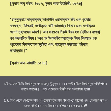
[সুনান আবূ দাউদ: ৪৬০৭, সুনান আত তিরমিজী: ২৬৭৬]
“রাসূলুল্লাহ সাল্লাল্লাহু আলাইহি ওয়াসাল্লাম তাঁর এক খুতবায়
বলেছেন, “নিশ্চয়ই সর্বোত্তম বাণী আল্লাহ্‌র কিতাব এবং সর্বোত্তম
আদর্শ মুহাম্মদের আদর্শ। আর সবচেয়ে নিকৃষ্ট বিষয় হল (দ্বীনের মধ্যে)
নব উদ্ভাবিত বিষয়। আর নব উদ্ভাবিত প্রত্যেক বিষয় বিদআত এবং
প্রত্যেক বিদআত হল ভ্রষ্টতা এবং প্রত্যেক ভ্রষ্টতার পরিণাম
জাহান্নাম।”
[সুনান আন-নাসায়ী: ১৫৭৮]
এই ওয়েবসাইটের লিখাসমূহ সবার জন্য উন্মুক্ত।। যে কেউ চাইলে লিখাসমূহ কপি/শেয়ার
করতে পারবেন।। তবে এক্ষেত্রে তিনটি শর্ত প্রযোজ্য হবে!!
(১). লিখা থেকে লেখকের নাম ও ওয়েবসাইটের নাম বাদ দেওয়া যাবেনা এবং লেখকের নাম ও
ওয়েবসাইটের নাম বা লিংকসহ কপি/শেয়ার করতে হবে!!