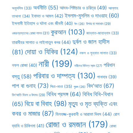
অর্থনীতি
(55)
আদব-শিষ্টাচার ও চরিত্র
(49)
আল্লাহ
অমুসলিম
(33)
ইসলাম-মুসলিম ও দাওয়াহ
(60)
ইবাদত ও আমল
(42)
তাআলা
(34)
ইসলামী ইতিহাস ও ঘটনা এবং জীবনী
(40)
উপায় বা সমাধান
(29)
ঈদ
(26)
কুরআন
(103)
ওজরগ্রস্তদের রোজা পালন
(31)
জান্নাত-জাহান্নাম
(33)
দুর্বল ও জাল হাদীস
তারাবীহর সালাত ও লাইলাতুল কদর
(44)
দোয়া ও যিকির
(124)
(81)
নফল ও সুন্নাত সালাত
(33)
নারী
(199)
পরিধান
নফল রোজা
(40)
নারীদের বিভিন্ন স্রাব
(27)
পরিবার ও দাম্পত্য
(130)
বস্তু
(58)
পানাহার
(39)
পাপ বা গুনাহ
(73)
বিদ’আত
(67)
পিতা-মাতা
(35)
পুরুষ
(26)
বিবিধ প্রসঙ্গ
(64)
বিবিধ বিধি-বিধান
বিদ’আতি দিবস ও উৎসব
(29)
বিয়ে বা বিবাহ
(98)
মৃত্যু ও মৃত ব্যক্তি এবং
(65)
কবর ও মাজার
(87)
যিলহজ্জ-কুরবানী ও আরাফা দিবস
(44)
রোগ
রোজা ও রমজান
(179)
ব্যাধি ও চিকিৎসা
(41)
রোজা