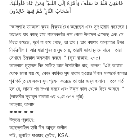
فَانتَهَىٰ فَلَهُ مَا سَلَفَ وَأَمْرُهُ إِلَى اللَّـهِ ۖ وَمَنْ عَادَ فَأُولَـٰئِكَ
أَصْحَابُ النَّارِ ۖ هُمْ فِيهَا خَالِدُونَ
“আল্লা’হ তা’আলা ক্রয়-বিক্রয় বৈধ করেছেন এবং সুদ হারাম করেছেন।
অতঃপর যার কাছে তার পালনকর্তার পক্ষ থেকে উপদেশ এসেছে এবং সে
বিরত হয়েছে, পূর্বে যা হয়ে গেছে, তা তার। তার ব্যাপার আল্লাহর উপর
নির্ভরশীল। আর যারা পুনরায় সুদ নেয়, তারাই জাহান্নামে যাবে। তারা
সেখানে চিরকাল অবস্থান করবে।” (সূরা বাকারা: ২৭৫)
আল্লামা মুহাম্মদ বিন সালিহ আল উসাইমীন রাহ. বলেন: “এই আয়াত
থেকে জানা যায় যে, কোন ব্যক্তি সুদ হারাম হওয়ার বিধান সম্পর্কে জানার
পূর্ব পর্যন্ত যে সকল সুদ গ্রহন করেছে তা তার জন্য হালাল। তবে শর্ত
হল যে, জানার পর তওবা করবে এবং উক্ত কাজ থেকে ফিরে আসবে।”
(তাফসীর সূরাতুল বাকারা ৩য় খণ্ড ৩৭৭ পৃষ্ঠা)
আল্লাহু আলাম
✒✒✒ ✒ ✒
উত্তর প্রদানে:
আব্দুল্লাহিল হাদী বিন আব্দুল জলীল
দাঈ, জুবাইল দাওয়াহ সেন্টার, KSA.